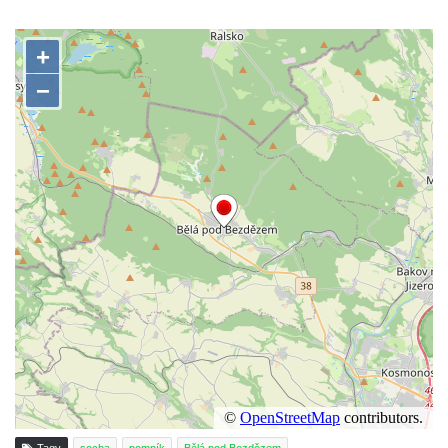
Pomník obětem válek před hřbitovem v
Hostíně u Vojkovic
Kenotaf Václava Floriána na hřbitově v
Lužci nad Vltavou
Kenotaf Miloslava Švice na hřbitově v Lužci
nad Vltavou
Hrob Václava Kufnera na hřbitově v Lužci
nad Vltavou
Pomník vojákům Rudé armády na hřbitově
v Lužci nad Vltavou
Pomník Ladislava Sedláčka a Karla Pelce u
silnice severně od Lužce nad Vltavou
Kenotaf Alfeda Harnische na hřbitově v
Hrobčicích
Pomník obětem válek v Hrobčicích
Pomník obětem válek v Mirošovicích