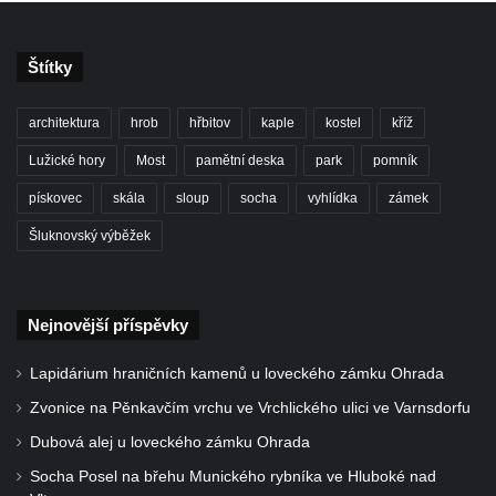
Starých Křečanech
Pomník obětem 1. světové války v
Štítky
Tyršových sadech v Jablonci nad Nisou
architektura
hrob
hřbitov
kaple
kostel
kříž
Pamětní desky obětem 1. světové války na
kapli svaté Alžběty Durynské v Dolních
Lužické hory
Most
pamětní deska
park
pomník
Křečanech
pískovec
skála
sloup
socha
vyhlídka
zámek
Pomník Theodora Körnera v Tyršově ulici v
Šluknovský výběžek
Šluknově
Pomník Františka Josefa I. u křížové cesty
ve Šluknově
Nejnovější příspěvky
Pamětní deska Polské armádě na budově
MÚ v ulici 2. polské armády v Rumburku
Lapidárium hraničních kamenů u loveckého zámku Ohrada
Kenotaf Richarda Grossmanna na hřbitově
Zvonice na Pěnkavčím vrchu ve Vrchlického ulici ve Varnsdorfu
v Dubé
Dubová alej u loveckého zámku Ohrada
Hrob Jiřího Kasala na hřbitově v Dubé
Socha Posel na břehu Munického rybníka ve Hluboké nad