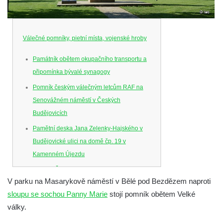
Válečné pomníky, pietní místa, vojenské hroby
Památník obětem okupačního transportu a
připomínka bývalé synagogy
Pomník českým válečným letcům RAF na
Senovážném náměstí v Českých
Budějovicích
Pamětní deska Jana Zelenky-Hajského v
Budějovické ulici na domě čp. 19 v
Kamenném Újezdu
Kenotaf Šimona Valhy na starém hřbitově v
V parku na Masarykově náměstí v Bělé pod Bezdězem naproti
Kamenném Újezdě
sloupu se sochou Panny Marie
stojí pomník obětem Velké
Kenotaf Václava B. Hájka na starém
války.
hřbitově v Kamenném Újezdě