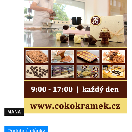
koncentračního tábora v Tovární ulici v
Rychnově u Jablonce nad Nisou
Kenotaf Alfreda Langa na hřbitově v Krásné
u Pěnčína
Kenotaf Emila Posselta na hřbitově v
Krásné u Pěnčína
Kenotaf Edmunda Andera na hřbitově v
Krásné u Pěnčína
Hřbitovní kaple rodiny Fiedler na hřbitově v
Teplicích nad Metují
Kenotaf Franze Ruseho na hřbitově v
Teplicích nad Metují
Pomník obětem 2. světové války na hřbitově
v Teplicích nad Metují
MANA
Hrob Waltera Hilleho na hřbitově ve Vlčí
Hoře
Podobné články