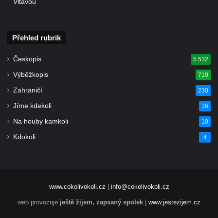
Vltavou
Pomník padlým rudoarmějcům na hřbitově
v Dubé
Pomník obětem 2. světové války v Dubé
Přehled rubrik
Pomník obětem Rumburské vzpoury u
Českopis
hřbitova v Rumburku
5 532
Pomník obětem 1. světové války na hřbitově
Výběžkopis
719
ve Velkém Šenově
Zahraničí
230
Hrob Petra Záhorky na hřbitově ve Velkém
Jíme kdekoli
16
Šenově
Na houby kamkoli
10
Hrob Rudolfa Hovorky na hřbitově ve
Kdokoli
4
Velkém Šenově
Hrob Ondreje Gurina na hřbitově ve Velkém
Šenově
Hrob Heinricha Hoffmanna na hřbitově ve
www.cokolivokoli.cz
|
info@cokolivokoli.cz
Velkém Šenově
web provozuje
ještě žijem, zapsaný spolek
|
www.jestezijem.cz
Hrob Heinricha Wünscheho na hřbitově ve