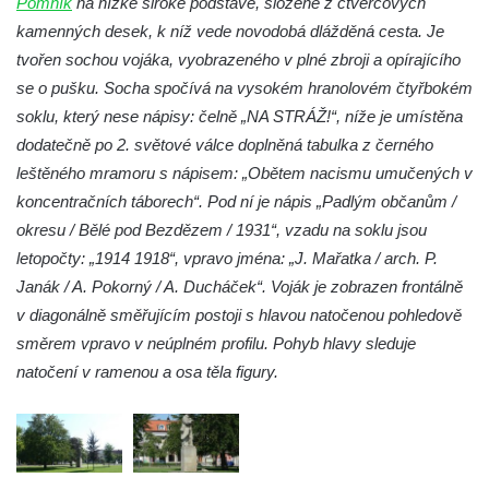
Pomník
na nízké široké podstavě, složené z čtvercových
Kenotaf Heinricha Klause na hřbitově v
kamenných desek, k níž vede novodobá dlážděná cesta. Je
Dolním Podluží
tvořen sochou vojáka, vyobrazeného v plné zbroji a opírajícího
Kenotaf Josefa Stolle na hřbitově v Dolním
se o pušku. Socha spočívá na vysokém hranolovém čtyřbokém
Podluží
soklu, který nese nápisy: čelně „NA STRÁŽ!“, níže je umístěna
Pomník obětem 1. světové války na
dodatečně po 2. světové válce doplněná tabulka z černého
židovském hřbitově v Mostě
leštěného mramoru s nápisem: „Obětem nacismu umučených v
Hrob Aloise Podrábského na hřbitově v
koncentračních táborech“. Pod ní je nápis „Padlým občanům /
Račicích
okresu / Bělé pod Bezdězem / 1931“, vzadu na soklu jsou
Pamětní deska Miroslava Švice na domě
letopočty: „1914 1918“, vpravo jména: „J. Mařatka / arch. P.
čp. 43 v Lužci nad Vltavou
Janák / A. Pokorný / A. Ducháček“. Voják je zobrazen frontálně
v diagonálně směřujícím postoji s hlavou natočenou pohledově
Pomník obětem 2. světové války v ulici 1.
směrem vpravo v neúplném profilu. Pohyb hlavy sleduje
máje v Lužci nad Vltavou
natočení v ramenou a osa těla figury.
Pomník obětem válek v ulici 1. máje v Lužci
nad Vltavou
Hrob Vladislava Neumana v Hostíně u
Vojkovic