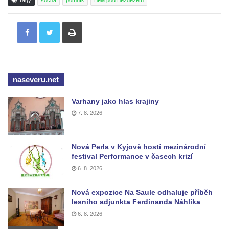
Tagy
socha
pomník
Bělá pod Bezdězem
Hrob vojáků Rudé armády na hřbitově v
Tisknout
Račicích
Hrob Jiřího Dovhomilji na hřbitově v
Račicích
Hrob Antonína Medáčka na hřbitově v
naseveru.net
Račicích
Hrob Josefa Moravce a Miroslava Moravce
Varhany jako hlas krajiny
na hřbitově v Dobříni
7. 8. 2026
Pomník obětem válek na hřbitově v Dobříni
Pomník obětem 1. světové války v Lužici
Nová Perla v Kyjově hostí mezinárodní
festival Performance v časech krizí
Kenotaf Josefa Matese na hřbitově v Lužici
6. 8. 2026
Pamětní deska Giuseppe Capella na
hřbitově v Lužici
Nová expozice Na Saule odhaluje příběh
lesního adjunkta Ferdinanda Náhlíka
Kenotaf Emila Miksche na hřbitově v Lužici
6. 8. 2026
Kenotaf Antonína Krause na hřbitově v