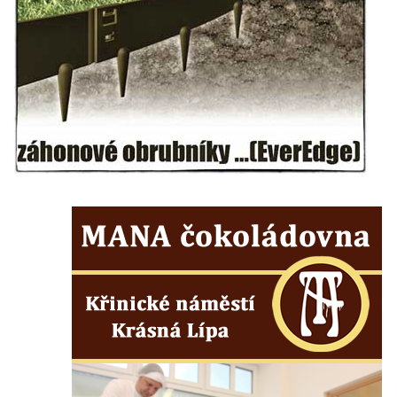
Základní škole Tyršova v Rumburku
Socha Nepokořený v parku Rumburské
vzpoury v Rumburku
Pamětní deska obětem holokaustu u
židovského hřbitova v Kovanicích
Pamětní deska legionářům na Obecním
úřadě v Kovanicích
Pomník obětem 1. světové války v
Kovanicích
Pomník obětem válek v Kněževsi
Pamětní deska Rudé armádě na radnici v
Trutnově
Pomník obětem koncentračního tábora na
hřbitově v Rychnově u Jablonce nad Nisou
Pomník pracovního nasazení vězňů