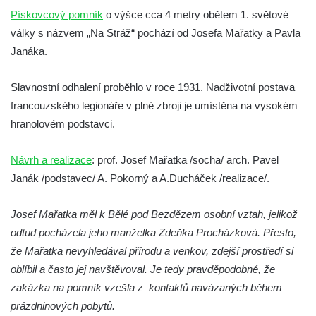
Pomník obětem válek na Náměstí v
Pískovcový pomník
o výšce cca 4 metry obětem 1. světové
Kamenném Újezdě
války s názvem „Na Stráž“ pochází od Josefa Mařatky a Pavla
Kenotaf Jana Mojžiše na hřbitově ve
Janáka.
Velešíně
Slavnostní odhalení proběhlo v roce 1931. Nadživotní postava
Kenotaf Josefa Jílka na hřbitově ve
francouzského legionáře v plné zbroji je umístěna na vysokém
Velešíně
hranolovém podstavci.
Hrob Jana Foitla na hřbitově ve Velešíně
Hrob Ludvíka Tůmy na hřbitově ve Velešíně
Návrh a realizace
: prof. Josef Mařatka /socha/ arch. Pavel
Hrob Josefa Havla na hřbitově ve Velešíně
Janák /podstavec/ A. Pokorný a A.Ducháček /realizace/.
Pomník obětem 2. světové války na hřbitově
u kostela svatého Václava ve Velešíně
Josef Mařatka měl k Bělé pod Bezdězem osobní vztah, jelikož
odtud pocházela jeho manželka Zdeňka Procházková. Přesto,
Pamětní deska 240 MILES TO FREEDOM u
že Mařatka nevyhledával přírodu a venkov, zdejší prostředí si
pomníku obětem válek na náměstí J. V.
oblíbil a často jej navštěvoval. Je tedy pravděpodobné, že
Kamarýta ve Velešíně
zakázka na pomník vzešla z kontaktů navázaných během
Pomník obětem 1. a 2. světové války na
prázdninových pobytů.
náměstí J. V. Kamarýta ve Velešíně