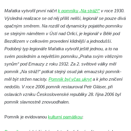
Pomník obětem 1. a 2. světové války v
Mařatka vytvořil první náčrt
k pomníku „Na stráž!“
v roce 1930.
Římově
Výsledná realizace se od něj příliš neliší, legionář se pouze dívá
Hrob Petera Korgera a Petra Štindla na
opačným směrem. Na rozdíl od dynamicky pojatého pomníku
hřbitově v Římově
se stejným námětem v Ústí nad Orlicí, je legionář v Bělé pod
Pomník obětem 1. světové války v Dolním
Bezdězem v celkovém provedení klidnější a jednodušší.
Předoníně
Podobný typ legionáře Mařatka vytvořil ještě jednou, a to na
svém posledním a největším pomníku „Praha svým vítězným
Pomník obětem 2. světové války v Plavu
synům“ pod Emauzy z roku 1932. Za 2. světové války měl
Pamětní deska obětem 1. světové války v
pomník „Na stráž!“ potkat stejný osud jak emauzský pomník-
Plavu
měl být stržen nacisty.
Pomník byl včas ukryt
a k jeho zničení
Kenotaf Pepiho Meisela na hřbitově v
nedošlo. V roce 2006 pomník restauroval Petr Gláser, při
Dolním Podluží
oslavách vzniku Československé republiky 28. října 2006 byl
Kenotaf Leopolda Malata na hřbitově v
pomník slavnostně znovuodhalen.
Dolním Podluží
Kenotaf Antona Klause na hřbitově v
Pomník je evidovanou
kulturní památkou
:
Dolním Podluží