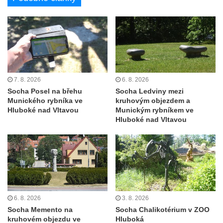
Kenotaf Oskara Ringelhana na hřbitově v
Benešově nad Ploučnicí
Kenotaf Augusta Michela na hřbitově v
Benešově nad Ploučnicí
Hrob Šumových na hřbitově v Benešově
nad Ploučnicí
7. 8. 2026
6. 8. 2026
Socha Posel na břehu
Socha Ledviny mezi
Hrob Theodora Sommera na hřbitově v
Munického rybníka ve
kruhovým objezdem a
Benešově nad Ploučnicí
Hluboké nad Vltavou
Munickým rybníkem ve
Hluboké nad Vltavou
Hrob Wendelina Janiche na hřbitově v
Benešově nad Ploučnicí
Hrob Christodoulona Panayiotise na
hřbitově v Benešově nad Ploučnicí
Hrob Franze Wünsche na hřbitově v
Benešově nad Ploučnicí
6. 8. 2026
3. 8. 2026
Pamětní desky obětem 1. světové války v
Socha Memento na
Socha Chalikotérium v ZOO
kapli Panny Marie Bolestné v Benešově
kruhovém objezdu ve
Hluboká