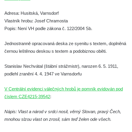
hřbitově v Kamenném Újezdě
Pomník obětem válek na Náměstí v
Adresa: Husitská, Varnsdorf
Kamenném Újezdě
Vlastník hrobu: Josef Chramosta
Kenotaf Jana Mojžiše na hřbitově ve
Popis: Není VH podle zákona č. 122/2004 Sb.
Velešíně
Jednostranně opracovaná deska ze syenitu s textem, doplněná
Kenotaf Josefa Jílka na hřbitově ve
černou leštěnou deskou s textem a podobiznou oběti.
Velešíně
Hrob Jana Foitla na hřbitově ve Velešíně
Stanislav Nechvátal (štábní strážmistr), narozen 6. 5. 1911,
Hrob Ludvíka Tůmy na hřbitově ve Velešíně
podlehl zranění 4. 4. 1947 ve Varnsdorfu
Hrob Josefa Havla na hřbitově ve Velešíně
Pomník obětem 2. světové války na hřbitově
V Centrální evidenci válečných hrobů je pomník evidován pod
u kostela svatého Václava ve Velešíně
číslem CZE4215-39542
:
Pamětní deska 240 MILES TO FREEDOM u
Nápis: Vlast a národ v srdci nosil, věrný Slovan, pravý Čech,
pomníku obětem válek na náměstí J. V.
mnohou slzou vlast on zrosil, sám teď želen ode všech.
Kamarýta ve Velešíně
Pomník obětem 1. a 2. světové války na