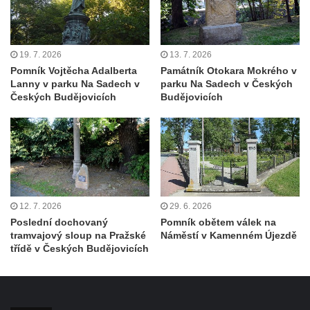
kapli Panny Marie Bolestné v Benešově
nad Ploučnicí
Pamětní deska Samuela Fullera na zámku
19. 7. 2026
13. 7. 2026
v Sokolově
Pomník Vojtěcha Adalberta
Památník Otokara Mokrého v
Lanny v parku Na Sadech v
parku Na Sadech v Českých
Kenotaf Ericha Ullmanna na hřbitově
Českých Budějovicích
Budějovicích
Šumburk nad Desnou v Tanvaldu
Hrob Pavla Patušnika na hřbitově Šumburk
nad Desnou v Tanvaldu
Hrob sovětských dětí na hřbitově Šumburk
nad Desnou v Tanvaldu
12. 7. 2026
29. 6. 2026
Pomník prvního a druhého odboje v
Poslední dochovaný
Pomník obětem válek na
Tanvaldu
tramvajový sloup na Pražské
Náměstí v Kamenném Újezdě
třídě v Českých Budějovicích
Kenotaf Josefa Staritze na hřbitově ve
Starých Křečanech
Hrob Antona Reintsche na hřbitově ve
Starých Křečanech