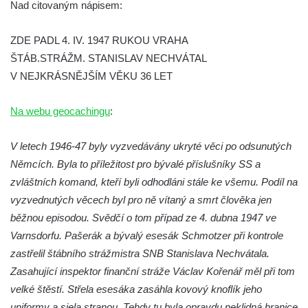
Nad citovaným nápisem:
náměstí J. V. Kamarýta ve Velešíně
Pomník obětem 1. a 2. světové války v
ZDE PADL 4. IV. 1947 RUKOU VRAHA
Římově
ŠTÁB.STRÁŽM. STANISLAV NECHVÁTAL
Hrob Petera Korgera a Petra Štindla na
V NEJKRÁSNĚJŠÍM VĚKU 36 LET
hřbitově v Římově
Na webu geocachingu
Pomník obětem 1. světové války v Dolním
:
Předoníně
V letech 1946-47 byly vyzvedávány ukryté věci po odsunutých
Pomník obětem 2. světové války v Plavu
Němcích. Byla to příležitost pro bývalé příslušníky SS a
Pamětní deska obětem 1. světové války v
zvláštních komand, kteří byli odhodláni stále ke všemu. Podíl na
Plavu
vyzvednutých věcech byl pro ně vítaný a smrt člověka jen
Kenotaf Pepiho Meisela na hřbitově v
běžnou episodou. Svědčí o tom případ ze 4. dubna 1947 ve
Dolním Podluží
Varnsdorfu. Pašerák a bývalý esesák Schmotzer při kontrole
Kenotaf Leopolda Malata na hřbitově v
zastřelil štábního strážmistra SNB Stanislava Nechvátala.
Dolním Podluží
Zasahující inspektor finanční stráže Václav Kořenář měl při tom
velké štěstí. Střela esesáka zasáhla kovový knoflík jeho
Kenotaf Antona Klause na hřbitově v
uniformy a sjela stranou. Tehdy tu byla opravdu neklidná hranice
Dolním Podluží