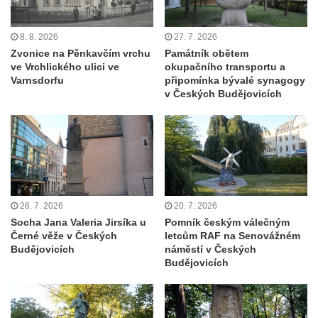
Hoře
Kenotaf Oskara Ringelhana na hřbitově v
8. 8. 2026
27. 7. 2026
Benešově nad Ploučnicí
Zvonice na Pěnkavčím vrchu
Památník obětem
ve Vrchlického ulici ve
okupačního transportu a
Kenotaf Augusta Michela na hřbitově v
Varnsdorfu
připomínka bývalé synagogy
Benešově nad Ploučnicí
v Českých Budějovicích
Hrob Šumových na hřbitově v Benešově
nad Ploučnicí
Hrob Theodora Sommera na hřbitově v
Benešově nad Ploučnicí
Hrob Wendelina Janiche na hřbitově v
26. 7. 2026
20. 7. 2026
Benešově nad Ploučnicí
Socha Jana Valeria Jirsíka u
Pomník českým válečným
Hrob Christodoulona Panayiotise na
Černé věže v Českých
letcům RAF na Senovážném
hřbitově v Benešově nad Ploučnicí
Budějovicích
náměstí v Českých
Budějovicích
Hrob Franze Wünsche na hřbitově v
Benešově nad Ploučnicí
Pamětní desky obětem 1. světové války v