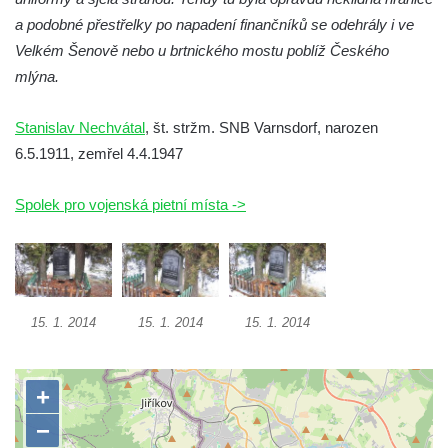
a podobné přestřelky po napadení finančníků se odehrály i ve
Kenotaf Heinricha Klause na hřbitově v
Velkém Šenově nebo u brtnického mostu poblíž Českého
Dolním Podluží
mlýna.
Kenotaf Josefa Stolle na hřbitově v Dolním
Podluží
Stanislav Nechvátal
, št. stržm. SNB Varnsdorf, narozen
Pomník obětem 1. světové války na
6.5.1911, zemřel 4.4.1947
židovském hřbitově v Mostě
Hrob Aloise Podrábského na hřbitově v
Spolek pro vojenská pietní místa ->
Račicích
Pamětní deska Miroslava Švice na domě
čp. 43 v Lužci nad Vltavou
Pomník obětem 2. světové války v ulici 1.
15. 1. 2014
15. 1. 2014
15. 1. 2014
máje v Lužci nad Vltavou
Pomník obětem válek v ulici 1. máje v Lužci
nad Vltavou
Hrob Vladislava Neumana v Hostíně u