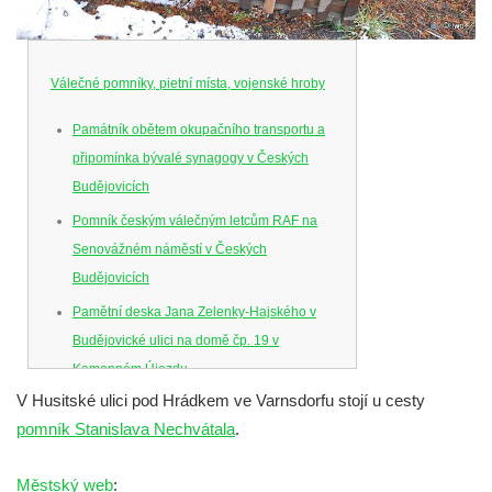
Válečné pomníky, pietní místa, vojenské hroby
Památník obětem okupačního transportu a
připomínka bývalé synagogy v Českých
Budějovicích
Pomník českým válečným letcům RAF na
Senovážném náměstí v Českých
Budějovicích
Pamětní deska Jana Zelenky-Hajského v
Budějovické ulici na domě čp. 19 v
Kamenném Újezdu
V Husitské ulici pod Hrádkem ve Varnsdorfu stojí u cesty
Kenotaf Šimona Valhy na starém hřbitově v
pomník Stanislava Nechvátala
.
Kamenném Újezdě
Kenotaf Václava B. Hájka na starém
Městský web
: