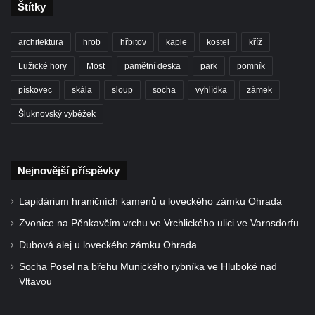
Štítky
Hrob rodiny Klingerových na hřbitově ve
Starých Křečanech
architektura
hrob
hřbitov
kaple
kostel
kříž
Pomník obětem 1. světové války v
Lužické hory
Most
pamětní deska
park
pomník
Tyršových sadech v Jablonci nad Nisou
pískovec
skála
sloup
socha
vyhlídka
zámek
Pamětní desky obětem 1. světové války na
Šluknovský výběžek
kapli svaté Alžběty Durynské v Dolních
Křečanech
Pomník Theodora Körnera v Tyršově ulici v
Nejnovější příspěvky
Šluknově
Pomník Františka Josefa I. u křížové cesty
Lapidárium hraničních kamenů u loveckého zámku Ohrada
ve Šluknově
Zvonice na Pěnkavčím vrchu ve Vrchlického ulici ve Varnsdorfu
Pamětní deska Polské armádě na budově
Dubová alej u loveckého zámku Ohrada
MÚ v ulici 2. polské armády v Rumburku
Socha Posel na břehu Munického rybníka ve Hluboké nad
Kenotaf Richarda Grossmanna na hřbitově
Vltavou
v Dubé