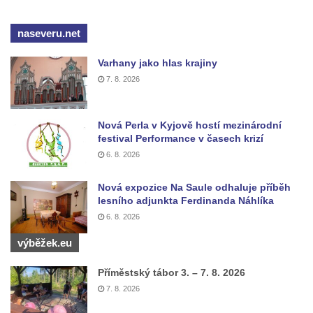
Pomník obětem válek v Mirošovicích
naseveru.net
Hrob vojáků Rudé armády na hřbitově v
Račicích
Varhany jako hlas krajiny
Hrob Jiřího Dovhomilji na hřbitově v
7. 8. 2026
Račicích
Hrob Antonína Medáčka na hřbitově v
Nová Perla v Kyjově hostí mezinárodní
Račicích
festival Performance v časech krizí
Hrob Josefa Moravce a Miroslava Moravce
6. 8. 2026
na hřbitově v Dobříni
Nová expozice Na Saule odhaluje příběh
Pomník obětem válek na hřbitově v Dobříni
lesního adjunkta Ferdinanda Náhlíka
Pomník obětem 1. světové války v Lužici
6. 8. 2026
Kenotaf Josefa Matese na hřbitově v Lužici
výběžek.eu
Pamětní deska Giuseppe Capella na
Příměstský tábor 3. – 7. 8. 2026
hřbitově v Lužici
7. 8. 2026
Kenotaf Emila Miksche na hřbitově v Lužici