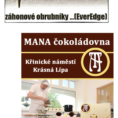
Pamětní deska Rumburské vzpoury na
Základní škole Tyršova v Rumburku
Socha Nepokořený v parku Rumburské
vzpoury v Rumburku
Pamětní deska obětem holokaustu u
židovského hřbitova v Kovanicích
Pamětní deska legionářům na Obecním
úřadě v Kovanicích
Pomník obětem 1. světové války v
Kovanicích
Pomník obětem válek v Kněževsi
Pamětní deska Rudé armádě na radnici v
Trutnově
Pomník obětem koncentračního tábora na
hřbitově v Rychnově u Jablonce nad Nisou