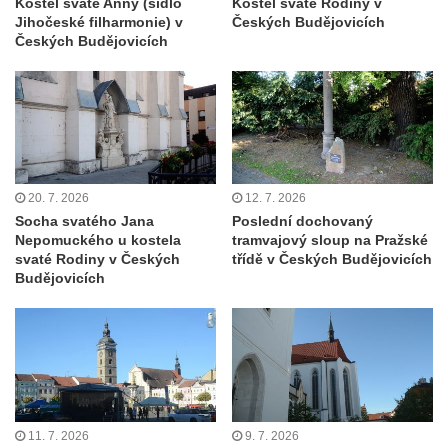
Kostel svaté Anny (sídlo
Kostel svaté Rodiny v
Jihočeské filharmonie) v
Českých Budějovicích
Hrob Waltera Hilleho na hřbitově ve Vlčí
Českých Budějovicích
Hoře
Kenotaf Oskara Ringelhana na hřbitově v
Benešově nad Ploučnicí
Kenotaf Augusta Michela na hřbitově v
Benešově nad Ploučnicí
20. 7. 2026
12. 7. 2026
Hrob Šumových na hřbitově v Benešově
Socha svatého Jana
Poslední dochovaný
nad Ploučnicí
Nepomuckého u kostela
tramvajový sloup na Pražské
Hrob Theodora Sommera na hřbitově v
svaté Rodiny v Českých
třídě v Českých Budějovicích
Budějovicích
Benešově nad Ploučnicí
Hrob Wendelina Janiche na hřbitově v
Benešově nad Ploučnicí
Hrob Christodoulona Panayiotise na
hřbitově v Benešově nad Ploučnicí
Hrob Franze Wünsche na hřbitově v
11. 7. 2026
9. 7. 2026