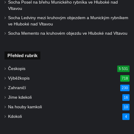
Socha Posel na břehu Munického rybníka ve Hluboké nad
Hrob Antona Reintsche na hřbitově ve
Vltavou
Starých Křečanech
Socha Ledviny mezi kruhovým objezdem a Munickým rybníkem
Hrob rodiny Klingerových na hřbitově ve
ve Hluboké nad Vltavou
Starých Křečanech
Socha Memento na kruhovém objezdu ve Hluboké nad Vltavou
Pomník obětem 1. světové války v
Tyršových sadech v Jablonci nad Nisou
Přehled rubrik
Pamětní desky obětem 1. světové války na
kapli svaté Alžběty Durynské v Dolních
Českopis
5 531
Křečanech
Výběžkopis
718
Pomník Theodora Körnera v Tyršově ulici v
Zahraničí
230
Šluknově
Jíme kdekoli
Pomník Františka Josefa I. u křížové cesty
16
ve Šluknově
Na houby kamkoli
10
Pamětní deska Polské armádě na budově
Kdokoli
4
MÚ v ulici 2. polské armády v Rumburku
Kenotaf Richarda Grossmanna na hřbitově