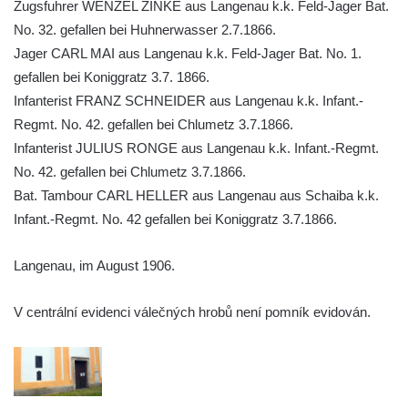
Zugsfuhrer WENZEL ZINKE aus Langenau k.k. Feld-Jager Bat.
Kamarýta ve Velešíně
No. 32. gefallen bei Huhnerwasser 2.7.1866.
Pomník obětem 1. a 2. světové války na
Jager CARL MAI aus Langenau k.k. Feld-Jager Bat. No. 1.
náměstí J. V. Kamarýta ve Velešíně
gefallen bei Koniggratz 3.7. 1866.
Pomník obětem 1. a 2. světové války v
Infanterist FRANZ SCHNEIDER aus Langenau k.k. Infant.-
Římově
Regmt. No. 42. gefallen bei Chlumetz 3.7.1866.
Hrob Petera Korgera a Petra Štindla na
Infanterist JULIUS RONGE aus Langenau k.k. Infant.-Regmt.
hřbitově v Římově
No. 42. gefallen bei Chlumetz 3.7.1866.
Pomník obětem 1. světové války v Dolním
Bat. Tambour CARL HELLER aus Langenau aus Schaiba k.k.
Předoníně
Infant.-Regmt. No. 42 gefallen bei Koniggratz 3.7.1866.
Pomník obětem 2. světové války v Plavu
Langenau, im August 1906.
Pamětní deska obětem 1. světové války v
Plavu
V centrální evidenci válečných hrobů není pomník evidován.
Kenotaf Pepiho Meisela na hřbitově v
Dolním Podluží
Kenotaf Leopolda Malata na hřbitově v
Dolním Podluží