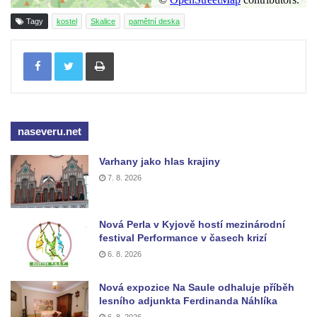
Hrob Vladislava Neumana v Hostíně u
Tagy
kostel
Skalice
pamětní deska
Vojkovic
Tisknout
Pomník obětem válek před hřbitovem v
Hostíně u Vojkovic
Kenotaf Václava Floriána na hřbitově v
Lužci nad Vltavou
naseveru.net
Kenotaf Miloslava Švice na hřbitově v Lužci
nad Vltavou
Varhany jako hlas krajiny
7. 8. 2026
Hrob Václava Kufnera na hřbitově v Lužci
nad Vltavou
Pomník vojákům Rudé armády na hřbitově
Nová Perla v Kyjově hostí mezinárodní
festival Performance v časech krizí
v Lužci nad Vltavou
6. 8. 2026
Pomník Ladislava Sedláčka a Karla Pelce u
silnice severně od Lužce nad Vltavou
Nová expozice Na Saule odhaluje příběh
lesního adjunkta Ferdinanda Náhlíka
Kenotaf Alfeda Harnische na hřbitově v