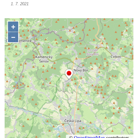
1. 7. 2021
Kenotaf Antona Klause na hřbitově v
Dolním Podluží
Kenotaf Heinricha Klause na hřbitově v
Dolním Podluží
Kenotaf Josefa Stolle na hřbitově v Dolním
Podluží
Pomník obětem 1. světové války na
židovském hřbitově v Mostě
Hrob Aloise Podrábského na hřbitově v
Račicích
Pamětní deska Miroslava Švice na domě
čp. 43 v Lužci nad Vltavou
Pomník obětem 2. světové války v ulici 1.
máje v Lužci nad Vltavou
Pomník obětem válek v ulici 1. máje v Lužci
nad Vltavou