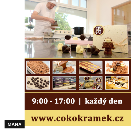
Pomník obětem bombardování 8. 5. 1945 v
ulici U Plovárny ve Frýdlantu
Pamětní deska Rumburské vzpoury na
Základní škole Tyršova v Rumburku
Socha Nepokořený v parku Rumburské
vzpoury v Rumburku
Pamětní deska obětem holokaustu u
židovského hřbitova v Kovanicích
Pamětní deska legionářům na Obecním
úřadě v Kovanicích
Pomník obětem 1. světové války v
Kovanicích
Pomník obětem válek v Kněževsi
Pamětní deska Rudé armádě na radnici v
MANA
Trutnově
Pomník obětem koncentračního tábora na