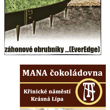
Kenotaf Emila Miksche na hřbitově v Lužici
Kenotaf Antonína Krause na hřbitově v
Lužici
Pomník vojákům Rudé armády na hřbitově
v Kozlech
Pamětní deska pochodu smrti v Saupsdorfu
Pomník obětem 2. světové války v parku
Walthera von der Vogelweide v Duchcově
Památník obětem holokaustu v Lipové ulici
v Duchcově
Pomník obětem válek v Jeníkově
Pamětní deska obětem 1. světové války na
kapli Panny Marie v Lahošti
Pomník obětem 2. světové války v parku v
Mikulášovicích