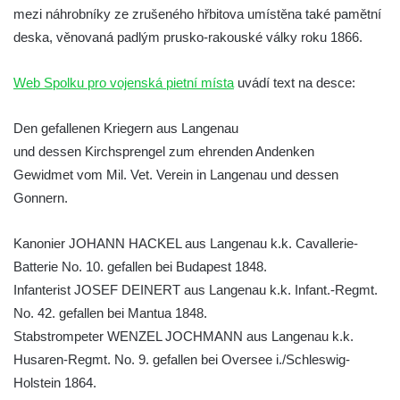
mezi náhrobníky ze zrušeného hřbitova umístěna také pamětní
Kenotaf Václava B. Hájka na starém
deska, věnovaná padlým prusko-rakouské války roku 1866.
hřbitově v Kamenném Újezdě
Pomník obětem válek na Náměstí v
Web Spolku pro vojenská pietní místa
uvádí text na desce:
Kamenném Újezdě
Kenotaf Jana Mojžiše na hřbitově ve
Den gefallenen Kriegern aus Langenau
Velešíně
und dessen Kirchsprengel zum ehrenden Andenken
Gewidmet vom Mil. Vet. Verein in Langenau und dessen
Kenotaf Josefa Jílka na hřbitově ve
Gonnern.
Velešíně
Hrob Jana Foitla na hřbitově ve Velešíně
Kanonier JOHANN HACKEL aus Langenau k.k. Cavallerie-
Hrob Ludvíka Tůmy na hřbitově ve Velešíně
Batterie No. 10. gefallen bei Budapest 1848.
Hrob Josefa Havla na hřbitově ve Velešíně
Infanterist JOSEF DEINERT aus Langenau k.k. Infant.-Regmt.
Pomník obětem 2. světové války na hřbitově
No. 42. gefallen bei Mantua 1848.
u kostela svatého Václava ve Velešíně
Stabstrompeter WENZEL JOCHMANN aus Langenau k.k.
Husaren-Regmt. No. 9. gefallen bei Oversee i./Schleswig-
Pamětní deska 240 MILES TO FREEDOM u
Holstein 1864.
pomníku obětem válek na náměstí J. V.