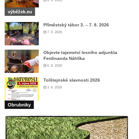
6. 8. 2026
Hrobčicích
Pomník obětem válek v Hrobčicích
výběžek.eu
Pomník obětem válek v Mirošovicích
Příměstský tábor 3. – 7. 8. 2026
Hrob vojáků Rudé armády na hřbitově v
7. 8. 2026
Račicích
Hrob Jiřího Dovhomilji na hřbitově v
Objevte tajemství lesního adjunkta
Račicích
Ferdinanda Náhlíka
Hrob Antonína Medáčka na hřbitově v
6. 8. 2026
Račicích
Tolštejnské slavnosti 2026
Hrob Josefa Moravce a Miroslava Moravce
3. 8. 2026
na hřbitově v Dobříni
Pomník obětem válek na hřbitově v Dobříni
Obrubniky
Pomník obětem 1. světové války v Lužici
Kenotaf Josefa Matese na hřbitově v Lužici
Pamětní deska Giuseppe Capella na
hřbitově v Lužici