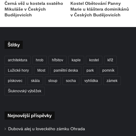
Benešově nad Ploučnicí
Černá věž u kostela svatého
Kostel Obětování Panny
Mikuláše v Českých
Marie u kláštera dominikánů
Pamětní desky obětem 1. světové války v
Budějovicích
v Českých Budějovicích
kapli Panny Marie Bolestné v Benešově
nad Ploučnicí
Pamětní deska Samuela Fullera na zámku
Štítky
v Sokolově
Kenotaf Ericha Ullmanna na hřbitově
architektura
hrob
hřbitov
kaple
kostel
kříž
Šumburk nad Desnou v Tanvaldu
Lužické hory
Most
pamětní deska
park
pomník
Hrob Pavla Patušnika na hřbitově Šumburk
nad Desnou v Tanvaldu
pískovec
skála
sloup
socha
vyhlídka
zámek
Hrob sovětských dětí na hřbitově Šumburk
Šluknovský výběžek
nad Desnou v Tanvaldu
Pomník prvního a druhého odboje v
Tanvaldu
Nejnovější příspěvky
Kenotaf Josefa Staritze na hřbitově ve
Dubová alej u loveckého zámku Ohrada
Starých Křečanech