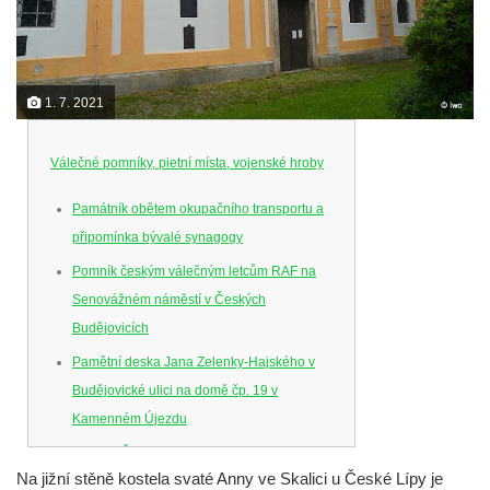
1. 7. 2021
Válečné pomníky, pietní místa, vojenské hroby
Památník obětem okupačního transportu a
připomínka bývalé synagogy
Pomník českým válečným letcům RAF na
Senovážném náměstí v Českých
Budějovicích
Pamětní deska Jana Zelenky-Hajského v
Budějovické ulici na domě čp. 19 v
Kamenném Újezdu
Kenotaf Šimona Valhy na starém hřbitově v
Na jižní stěně kostela svaté Anny ve Skalici u České Lípy je
Kamenném Újezdě