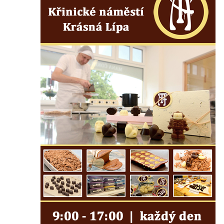
Hoře
Kenotaf Oskara Ringelhana na hřbitově v
Benešově nad Ploučnicí
Kenotaf Augusta Michela na hřbitově v
Benešově nad Ploučnicí
Hrob Šumových na hřbitově v Benešově
nad Ploučnicí
Hrob Theodora Sommera na hřbitově v
Benešově nad Ploučnicí
Hrob Wendelina Janiche na hřbitově v
Benešově nad Ploučnicí
Hrob Christodoulona Panayiotise na
hřbitově v Benešově nad Ploučnicí
Hrob Franze Wünsche na hřbitově v
Benešově nad Ploučnicí