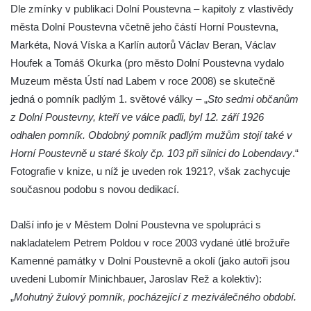
Dolním Podluží
Dle zmínky v publikaci Dolní Poustevna – kapitoly z vlastivědy
města Dolní Poustevna včetně jeho částí Horní Poustevna,
Kenotaf Heinricha Klause na hřbitově v
Markéta, Nová Víska a Karlín autorů Václav Beran, Václav
Dolním Podluží
Houfek a Tomáš Okurka (pro město Dolní Poustevna vydalo
Kenotaf Josefa Stolle na hřbitově v Dolním
Muzeum města Ústí nad Labem v roce 2008) se skutečně
Podluží
jedná o pomník padlým 1. světové války – „
Sto sedmi občanům
Pomník obětem 1. světové války na
z Dolní Poustevny, kteří ve válce padli, byl 12. září 1926
židovském hřbitově v Mostě
odhalen pomník. Obdobný pomník padlým mužům stojí také v
Hrob Aloise Podrábského na hřbitově v
Horní Poustevně u staré školy čp. 103 při silnici do Lobendavy
.“
Račicích
Fotografie v knize, u níž je uveden rok 1921?, však zachycuje
Pamětní deska Miroslava Švice na domě
současnou podobu s novou dedikací.
čp. 43 v Lužci nad Vltavou
Další info je v Městem Dolní Poustevna ve spolupráci s
Pomník obětem 2. světové války v ulici 1.
nakladatelem Petrem Poldou v roce 2003 vydané útlé brožuře
máje v Lužci nad Vltavou
Kamenné památky v Dolní Poustevně a okolí (jako autoři jsou
Pomník obětem válek v ulici 1. máje v Lužci
uvedeni Lubomír Minichbauer, Jaroslav Rež a kolektiv):
nad Vltavou
„
Mohutný žulový pomník, pocházející z meziválečného období.
Hrob Vladislava Neumana v Hostíně u