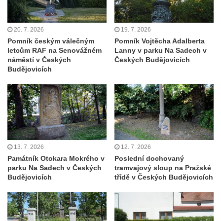
Starých Křečanech
Hrob rodiny Klingerových na hřbitově ve
20. 7. 2026
19. 7. 2026
Starých Křečanech
Pomník českým válečným
Pomník Vojtěcha Adalberta
Pomník obětem 1. světové války v
letcům RAF na Senovážném
Lanny v parku Na Sadech v
Tyršových sadech v Jablonci nad Nisou
náměstí v Českých
Českých Budějovicích
Budějovicích
Pamětní desky obětem 1. světové války na
kapli svaté Alžběty Durynské v Dolních
Křečanech
Pomník Theodora Körnera v Tyršově ulici v
Šluknově
Pomník Františka Josefa I. u křížové cesty
13. 7. 2026
12. 7. 2026
ve Šluknově
Památník Otokara Mokrého v
Poslední dochovaný
parku Na Sadech v Českých
tramvajový sloup na Pražské
Pamětní deska Polské armádě na budově
Budějovicích
třídě v Českých Budějovicích
MÚ v ulici 2. polské armády v Rumburku
Kenotaf Richarda Grossmanna na hřbitově
v Dubé