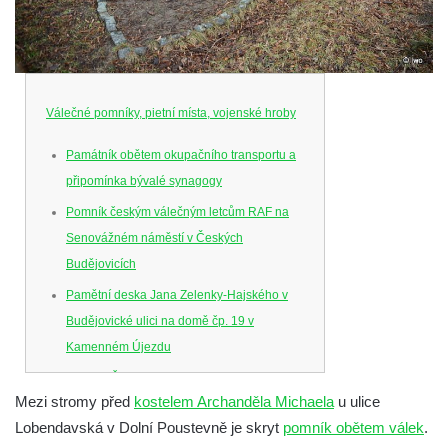
Válečné pomníky, pietní místa, vojenské hroby
Památník obětem okupačního transportu a
připomínka bývalé synagogy
Pomník českým válečným letcům RAF na
Senovážném náměstí v Českých
Budějovicích
Pamětní deska Jana Zelenky-Hajského v
Budějovické ulici na domě čp. 19 v
Kamenném Újezdu
Kenotaf Šimona Valhy na starém hřbitově v
Mezi stromy před
kostelem Archanděla Michaela
u ulice
Kamenném Újezdě
Lobendavská v Dolní Poustevně je skryt
pomník obětem válek
.
Kenotaf Václava B. Hájka na starém