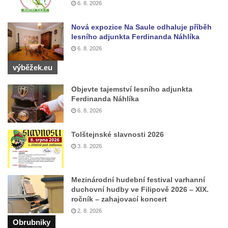
ulici U Plovárny ve Frýdlantu
6. 8. 2026
Pamětní deska Rumburské vzpoury na
Nová expozice Na Saule odhaluje příběh
Základní škole Tyršova v Rumburku
lesního adjunkta Ferdinanda Náhlíka
Socha Nepokořený v parku Rumburské
6. 8. 2026
vzpoury v Rumburku
výběžek.eu
Pamětní deska obětem holokaustu u
židovského hřbitova v Kovanicích
Objevte tajemství lesního adjunkta
Ferdinanda Náhlíka
Pamětní deska legionářům na Obecním
6. 8. 2026
úřadě v Kovanicích
Pomník obětem 1. světové války v
Tolštejnské slavnosti 2026
Kovanicích
3. 8. 2026
Pomník obětem válek v Kněževsi
Pamětní deska Rudé armádě na radnici v
Mezinárodní hudební festival varhanní
duchovní hudby ve Filipově 2026 – XIX.
Trutnově
ročník – zahajovací koncert
Pomník obětem koncentračního tábora na
2. 8. 2026
hřbitově v Rychnově u Jablonce nad Nisou
Obrubniky