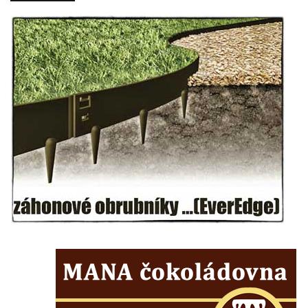
Pomník pracovního nasazení vězňů
koncentračního tábora v Tovární ulici v
Rychnově u Jablonce nad Nisou
Kenotaf Alfreda Langa na hřbitově v Krásné
u Pěnčína
Kenotaf Emila Posselta na hřbitově v
Krásné u Pěnčína
Kenotaf Edmunda Andera na hřbitově v
Krásné u Pěnčína
Hřbitovní kaple rodiny Fiedler na hřbitově v
Teplicích nad Metují
Kenotaf Franze Ruseho na hřbitově v
Teplicích nad Metují
Pomník obětem 2. světové války na hřbitově
v Teplicích nad Metují
Hrob Waltera Hilleho na hřbitově ve Vlčí