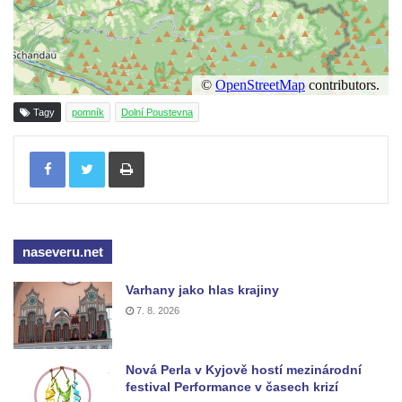
Kenotaf Antonína Krause na hřbitově v
Lužici
Pomník vojákům Rudé armády na hřbitově
v Kozlech
Tagy
pomník
Dolní Poustevna
Pamětní deska pochodu smrti v Saupsdorfu
Pomník obětem 2. světové války v parku
Tisknout
Walthera von der Vogelweide v Duchcově
Památník obětem holokaustu v Lipové ulici
v Duchcově
naseveru.net
Pomník obětem válek v Jeníkově
Pamětní deska obětem 1. světové války na
Varhany jako hlas krajiny
kapli Panny Marie v Lahošti
7. 8. 2026
Pomník obětem 2. světové války v parku v
Mikulášovicích
Nová Perla v Kyjově hostí mezinárodní
Pomník obětem bombardování 8. 5. 1945 v
festival Performance v časech krizí