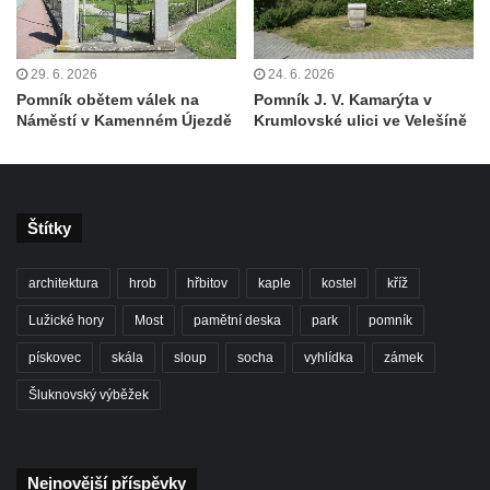
Hrob Jiřího Kasala na hřbitově v Dubé
Pomník padlým rudoarmějcům na hřbitově
29. 6. 2026
24. 6. 2026
v Dubé
Pomník obětem válek na
Pomník J. V. Kamarýta v
Pomník obětem 2. světové války v Dubé
Náměstí v Kamenném Újezdě
Krumlovské ulici ve Velešíně
Pomník obětem Rumburské vzpoury u
hřbitova v Rumburku
Pomník obětem 1. světové války na hřbitově
Štítky
ve Velkém Šenově
Hrob Petra Záhorky na hřbitově ve Velkém
architektura
hrob
hřbitov
kaple
kostel
kříž
Šenově
Lužické hory
Most
pamětní deska
park
pomník
Hrob Rudolfa Hovorky na hřbitově ve
pískovec
skála
sloup
socha
vyhlídka
zámek
Velkém Šenově
Hrob Ondreje Gurina na hřbitově ve Velkém
Šluknovský výběžek
Šenově
Hrob Heinricha Hoffmanna na hřbitově ve
Nejnovější příspěvky
Velkém Šenově