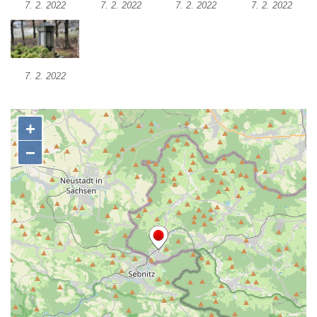
7. 2. 2022
7. 2. 2022
7. 2. 2022
7. 2. 2022
Pomník obětem válek v Mirošovicích
Hrob vojáků Rudé armády na hřbitově v
Račicích
7. 2. 2022
Hrob Jiřího Dovhomilji na hřbitově v
Račicích
Hrob Antonína Medáčka na hřbitově v
Račicích
Hrob Josefa Moravce a Miroslava Moravce
na hřbitově v Dobříni
Pomník obětem válek na hřbitově v Dobříni
Pomník obětem 1. světové války v Lužici
Kenotaf Josefa Matese na hřbitově v Lužici
Pamětní deska Giuseppe Capella na
hřbitově v Lužici
Kenotaf Emila Miksche na hřbitově v Lužici