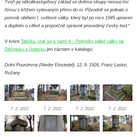
Tvoří jej několikastupňový základ se dvěma sloupy nesoucími
Vojkovic
římsu s křížem vytesaným přímo do ní. Původně se jednalo o
Pomník obětem válek před hřbitovem v
pomník obětem I. světové války, který byl po roce 1945 upraven
Hostíně u Vojkovic
a doplněn o citlivě a proporčně správně provedený český text.
“
Kenotaf Václava Floriána na hřbitově v
Lužci nad Vltavou
V knize
Tatíčku, vrať se k nám! 4 – Pomníky velké války na
Děčínsku a Ústecku
jen záznam v katalogu:
Kenotaf Miloslava Švice na hřbitově v Lužci
nad Vltavou
Dolní Poustevna (Nieder Einsiedel), 12. 9. 1926, Franz Laske,
Hrob Václava Kufnera na hřbitově v Lužci
Rožany
nad Vltavou
Pomník vojákům Rudé armády na hřbitově
v Lužci nad Vltavou
Pomník Ladislava Sedláčka a Karla Pelce u
7. 2. 2022
7. 2. 2022
7. 2. 2022
7. 2. 2022
silnice severně od Lužce nad Vltavou
Kenotaf Alfeda Harnische na hřbitově v
Hrobčicích
Pomník obětem válek v Hrobčicích