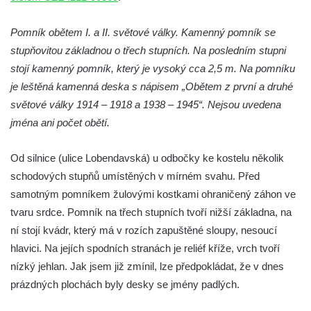
náměstí J. V. Kamarýta ve Velešíně
Pomník obětem I. a II. světové války. Kamenný pomník se
Pomník obětem 1. a 2. světové války v
stupňovitou základnou o třech stupních. Na posledním stupni
Římově
stojí kamenný pomník, který je vysoký cca 2,5 m. Na pomníku
Hrob Petera Korgera a Petra Štindla na
je leštěná kamenná deska s nápisem „Obětem z první a druhé
hřbitově v Římově
světové války 1914 – 1918 a 1938 – 1945“. Nejsou uvedena
Pomník obětem 1. světové války v Dolním
jména ani počet obětí.
Předoníně
Od silnice (ulice Lobendavská) u odbočky ke kostelu několik
Pomník obětem 2. světové války v Plavu
schodových stupňů umístěných v mírném svahu. Před
Pamětní deska obětem 1. světové války v
samotným pomníkem žulovými kostkami ohraničený záhon ve
Plavu
tvaru srdce. Pomník na třech stupních tvoří nižší základna, na
Kenotaf Pepiho Meisela na hřbitově v
ní stojí kvádr, který má v rozích zapuštěné sloupy, nesoucí
Dolním Podluží
hlavici. Na jejích spodních stranách je reliéf kříže, vrch tvoří
Kenotaf Leopolda Malata na hřbitově v
nízký jehlan. Jak jsem již zmínil, lze předpokládat, že v dnes
Dolním Podluží
prázdných plochách byly desky se jmény padlých.
Kenotaf Antona Klause na hřbitově v