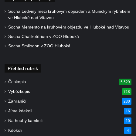
Hrob Heinricha Wünscheho na hřbitově ve
Socha Ledviny mezi kruhovým objezdem a Munickým rybníkem
Velkém Šenově
ve Hluboké nad Vltavou
Kenotaf Gerharda Poschera na hřbitově ve
Socha Memento na kruhovém objezdu ve Hluboké nad Vltavou
Velkém Šenově
Socha Chalikotérium v ZOO Hluboká
Kenotaf Gerharda Adolfa Johanna Sauera
Socha Smilodon v ZOO Hluboká
na hřbitově ve Velkém Šenově
Pomník obětem 1. světové války před
kostelem svatého Bartoloměje ve Velkém
Přehled rubrik
Šenově
Českopis
5 529
Kenotaf Václava Liprta na hřbitově v
Výběžkopis
718
Cítolibech
Zahraničí
230
Kenotaf Františka Malypetra na hřbitově v
Cítolibech
Jíme kdekoli
16
Hrob Derbákových na hřbitově v Cítolibech
Na houby kamkoli
10
Hrob Františka Morkera na hřbitově v
Kdokoli
4