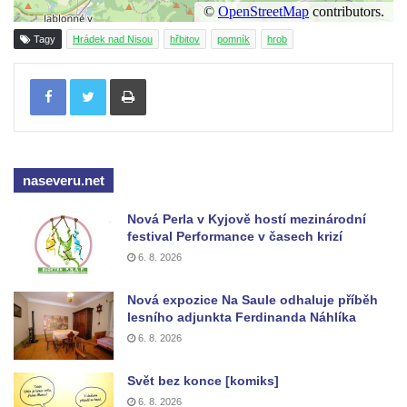
Kenotaf Heinricha Klause na hřbitově v
Dolním Podluží
Tagy
Hrádek nad Nisou
hřbitov
pomník
hrob
Kenotaf Josefa Stolle na hřbitově v Dolním
Tisknout
Podluží
Pomník obětem 1. světové války na
židovském hřbitově v Mostě
Hrob Aloise Podrábského na hřbitově v
naseveru.net
Račicích
Pamětní deska Miroslava Švice na domě
Nová Perla v Kyjově hostí mezinárodní
čp. 43 v Lužci nad Vltavou
festival Performance v časech krizí
6. 8. 2026
Pomník obětem 2. světové války v ulici 1.
máje v Lužci nad Vltavou
Nová expozice Na Saule odhaluje příběh
Pomník obětem válek v ulici 1. máje v Lužci
lesního adjunkta Ferdinanda Náhlíka
nad Vltavou
6. 8. 2026
Hrob Vladislava Neumana v Hostíně u
Svět bez konce [komiks]
Vojkovic
6. 8. 2026