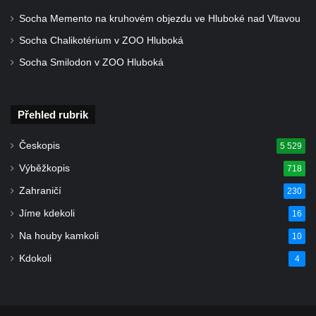
nad Ploučnicí
Socha Memento na kruhovém objezdu ve Hluboké nad Vltavou
Pamětní deska Samuela Fullera na zámku
Socha Chalikotérium v ZOO Hluboká
v Sokolově
Socha Smilodon v ZOO Hluboká
Kenotaf Ericha Ullmanna na hřbitově
Šumburk nad Desnou v Tanvaldu
Přehled rubrik
Hrob Pavla Patušnika na hřbitově Šumburk
nad Desnou v Tanvaldu
Českopis
5 529
Hrob sovětských dětí na hřbitově Šumburk
Výběžkopis
718
nad Desnou v Tanvaldu
Zahraničí
230
Pomník prvního a druhého odboje v
Jíme kdekoli
Tanvaldu
16
Kenotaf Josefa Staritze na hřbitově ve
Na houby kamkoli
10
Starých Křečanech
Kdokoli
4
Hrob Antona Reintsche na hřbitově ve
Starých Křečanech
Hrob rodiny Klingerových na hřbitově ve