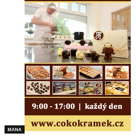
Lužici
Pomník vojákům Rudé armády na hřbitově
v Kozlech
Pamětní deska pochodu smrti v Saupsdorfu
Pomník obětem 2. světové války v parku
Walthera von der Vogelweide v Duchcově
Památník obětem holokaustu v Lipové ulici
v Duchcově
Pomník obětem válek v Jeníkově
Pamětní deska obětem 1. světové války na
kapli Panny Marie v Lahošti
Pomník obětem 2. světové války v parku v
Mikulášovicích
Pomník obětem bombardování 8. 5. 1945 v
ulici U Plovárny ve Frýdlantu
MANA
Pamětní deska Rumburské vzpoury na