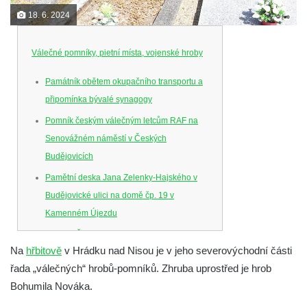
18. 6. 2024
Válečné pomníky, pietní místa, vojenské hroby
Památník obětem okupačního transportu a
připomínka bývalé synagogy
Pomník českým válečným letcům RAF na
Senovážném náměstí v Českých
Budějovicích
Pamětní deska Jana Zelenky-Hajského v
Budějovické ulici na domě čp. 19 v
Kamenném Újezdu
Kenotaf Šimona Valhy na starém hřbitově v
Na
hřbitově
v Hrádku nad Nisou je v jeho severovýchodní části
Kamenném Újezdě
řada „válečných“ hrobů-pomníků. Zhruba uprostřed je hrob
Kenotaf Václava B. Hájka na starém
Bohumila Nováka.
hřbitově v Kamenném Újezdě