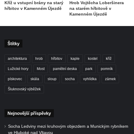
Kříž u vstupní brány na starý
Hrob Vojtěcha Loberšinera
Kenotaf Oskara Ringelhana na hřbitově v
hřbitov v Kamenném Újezdě
na starém hřbitově v
Benešově nad Ploučnicí
Kamenném Újezdě
Kenotaf Augusta Michela na hřbitově v
Benešově nad Ploučnicí
Hrob Šumových na hřbitově v Benešově
Štítky
nad Ploučnicí
Hrob Theodora Sommera na hřbitově v
architektura
hrob
hřbitov
kaple
kostel
kříž
Benešově nad Ploučnicí
Lužické hory
Most
pamětní deska
park
pomník
Hrob Wendelina Janiche na hřbitově v
pískovec
skála
sloup
socha
vyhlídka
zámek
Benešově nad Ploučnicí
Šluknovský výběžek
Hrob Christodoulona Panayiotise na
hřbitově v Benešově nad Ploučnicí
Hrob Franze Wünsche na hřbitově v
Nejnovější příspěvky
Benešově nad Ploučnicí
Pamětní desky obětem 1. světové války v
Socha Ledviny mezi kruhovým objezdem a Munickým rybníkem
kapli Panny Marie Bolestné v Benešově
ve Hluboké nad Vltavou