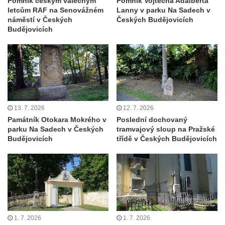
Pomník českým válečným
Pomník Vojtěcha Adalberta
koncentračního tábora v Tovární ulici v
letcům RAF na Senovážném
Lanny v parku Na Sadech v
Rychnově u Jablonce nad Nisou
náměstí v Českých
Českých Budějovicích
Budějovicích
Kenotaf Alfreda Langa na hřbitově v Krásné
u Pěnčína
Kenotaf Emila Posselta na hřbitově v
Krásné u Pěnčína
Kenotaf Edmunda Andera na hřbitově v
Krásné u Pěnčína
13. 7. 2026
12. 7. 2026
Hřbitovní kaple rodiny Fiedler na hřbitově v
Památník Otokara Mokrého v
Poslední dochovaný
parku Na Sadech v Českých
tramvajový sloup na Pražské
Teplicích nad Metují
Budějovicích
třídě v Českých Budějovicích
Kenotaf Franze Ruseho na hřbitově v
Teplicích nad Metují
Pomník obětem 2. světové války na hřbitově
v Teplicích nad Metují
Hrob Waltera Hilleho na hřbitově ve Vlčí
Hoře
1. 7. 2026
1. 7. 2026