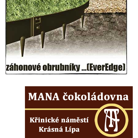
Hrob vojáků Rudé armády na hřbitově v
Račicích
Hrob Jiřího Dovhomilji na hřbitově v
Račicích
Hrob Antonína Medáčka na hřbitově v
Račicích
Hrob Josefa Moravce a Miroslava Moravce
na hřbitově v Dobříni
Pomník obětem válek na hřbitově v Dobříni
Pomník obětem 1. světové války v Lužici
Kenotaf Josefa Matese na hřbitově v Lužici
Pamětní deska Giuseppe Capella na
hřbitově v Lužici
Kenotaf Emila Miksche na hřbitově v Lužici
Kenotaf Antonína Krause na hřbitově v