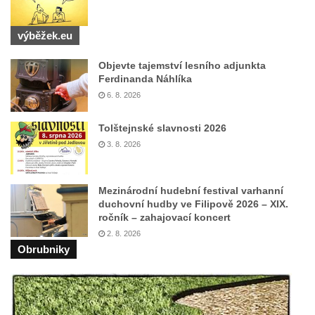
Pomník obětem válek před hřbitovem v
Hostíně u Vojkovic
výběžek.eu
Kenotaf Václava Floriána na hřbitově v
Objevte tajemství lesního adjunkta
Lužci nad Vltavou
Ferdinanda Náhlíka
Kenotaf Miloslava Švice na hřbitově v Lužci
6. 8. 2026
nad Vltavou
Tolštejnské slavnosti 2026
Hrob Václava Kufnera na hřbitově v Lužci
3. 8. 2026
nad Vltavou
Pomník vojákům Rudé armády na hřbitově
v Lužci nad Vltavou
Mezinárodní hudební festival varhanní
duchovní hudby ve Filipově 2026 – XIX.
Pomník Ladislava Sedláčka a Karla Pelce u
ročník – zahajovací koncert
silnice severně od Lužce nad Vltavou
2. 8. 2026
Kenotaf Alfeda Harnische na hřbitově v
Obrubniky
Hrobčicích
Pomník obětem válek v Hrobčicích
Pomník obětem válek v Mirošovicích