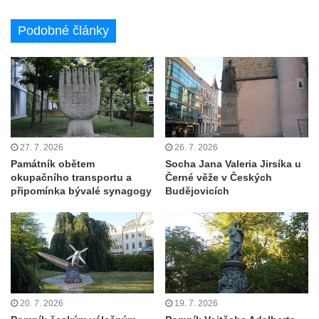
Základní škole Tyršova v Rumburku
Podobné články
Socha Nepokořený v parku Rumburské
vzpoury v Rumburku
Pamětní deska obětem holokaustu u
židovského hřbitova v Kovanicích
Pamětní deska legionářům na Obecním
úřadě v Kovanicích
27. 7. 2026
26. 7. 2026
Pomník obětem 1. světové války v
Památník obětem
Socha Jana Valeria Jirsíka u
okupačního transportu a
Černé věže v Českých
Kovanicích
připomínka bývalé synagogy
Budějovicích
Pomník obětem válek v Kněževsi
Pamětní deska Rudé armádě na radnici v
Trutnově
Pomník obětem koncentračního tábora na
hřbitově v Rychnově u Jablonce nad Nisou
20. 7. 2026
19. 7. 2026
Pomník pracovního nasazení vězňů