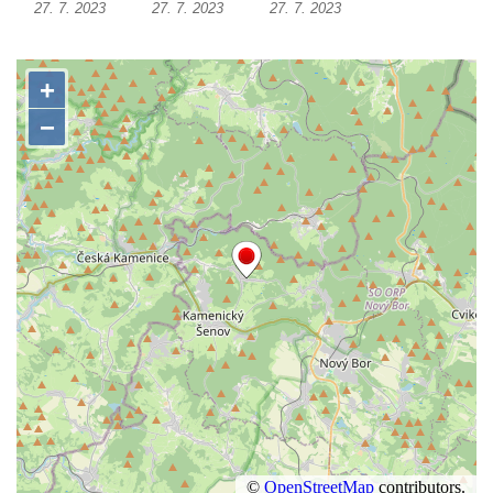
27. 7. 2023
27. 7. 2023
27. 7. 2023
Dolním Podluží
Kenotaf Heinricha Klause na hřbitově v
Dolním Podluží
Kenotaf Josefa Stolle na hřbitově v Dolním
Podluží
Pomník obětem 1. světové války na
židovském hřbitově v Mostě
Hrob Aloise Podrábského na hřbitově v
Račicích
Pamětní deska Miroslava Švice na domě
čp. 43 v Lužci nad Vltavou
Pomník obětem 2. světové války v ulici 1.
máje v Lužci nad Vltavou
Pomník obětem válek v ulici 1. máje v Lužci
nad Vltavou
Hrob Vladislava Neumana v Hostíně u