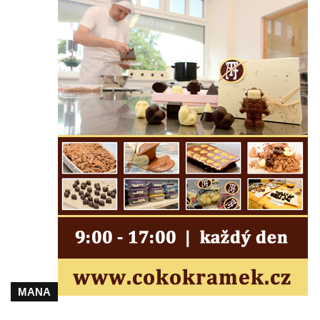
ulici U Plovárny ve Frýdlantu
Pamětní deska Rumburské vzpoury na
Základní škole Tyršova v Rumburku
Socha Nepokořený v parku Rumburské
vzpoury v Rumburku
Pamětní deska obětem holokaustu u
židovského hřbitova v Kovanicích
Pamětní deska legionářům na Obecním
úřadě v Kovanicích
Pomník obětem 1. světové války v
Kovanicích
Pomník obětem válek v Kněževsi
Pamětní deska Rudé armádě na radnici v
Trutnově
MANA
Pomník obětem koncentračního tábora na
hřbitově v Rychnově u Jablonce nad Nisou