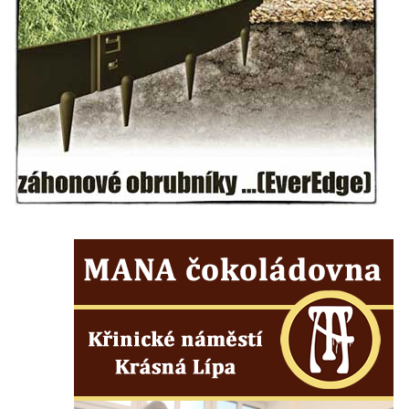
Kenotaf Antonína Krause na hřbitově v
Lužici
Pomník vojákům Rudé armády na hřbitově
v Kozlech
Pamětní deska pochodu smrti v Saupsdorfu
Pomník obětem 2. světové války v parku
Walthera von der Vogelweide v Duchcově
Památník obětem holokaustu v Lipové ulici
v Duchcově
Pomník obětem válek v Jeníkově
Pamětní deska obětem 1. světové války na
kapli Panny Marie v Lahošti
Pomník obětem 2. světové války v parku v
Mikulášovicích
Pomník obětem bombardování 8. 5. 1945 v