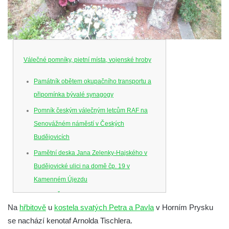
Válečné pomníky, pietní místa, vojenské hroby
Památník obětem okupačního transportu a
připomínka bývalé synagogy
Pomník českým válečným letcům RAF na
Senovážném náměstí v Českých
Budějovicích
Pamětní deska Jana Zelenky-Hajského v
Budějovické ulici na domě čp. 19 v
Kamenném Újezdu
Kenotaf Šimona Valhy na starém hřbitově v
Na
hřbitově
u
kostela svatých Petra a Pavla
v Horním Prysku
Kamenném Újezdě
se nachází kenotaf Arnolda Tischlera.
Kenotaf Václava B. Hájka na starém