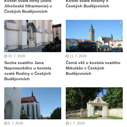
Kostel svaté Anny (sídlo
Kostel svaté Rodiny v
Jihočeské filharmonie) v
Českých Budějovicích
Hoře
Českých Budějovicích
Kenotaf Oskara Ringelhana na hřbitově v
Benešově nad Ploučnicí
Kenotaf Augusta Michela na hřbitově v
Benešově nad Ploučnicí
Hrob Šumových na hřbitově v Benešově
nad Ploučnicí
20. 7. 2026
11. 7. 2026
Socha svatého Jana
Černá věž u kostela svatého
Hrob Theodora Sommera na hřbitově v
Nepomuckého u kostela
Mikuláše v Českých
Benešově nad Ploučnicí
svaté Rodiny v Českých
Budějovicích
Budějovicích
Hrob Wendelina Janiche na hřbitově v
Benešově nad Ploučnicí
Hrob Christodoulona Panayiotise na
hřbitově v Benešově nad Ploučnicí
Hrob Franze Wünsche na hřbitově v
Benešově nad Ploučnicí
9. 7. 2026
1. 7. 2026