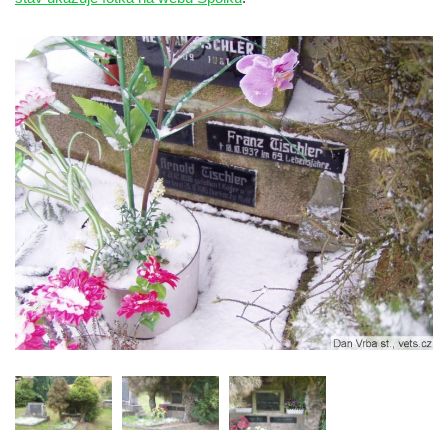
Pomník obětem 1. a 2. světové války na
náměstí J. V. Kamarýta ve Velešíně
Pomník obětem 1. a 2. světové války v
Římově
Hrob Petera Korgera a Petra Štindla na
hřbitově v Římově
Pomník obětem 1. světové války v Dolním
Předoníně
Pomník obětem 2. světové války v Plavu
Pamětní deska obětem 1. světové války v
Plavu
Kenotaf Pepiho Meisela na hřbitově v
Dolním Podluží
Kenotaf Leopolda Malata na hřbitově v
Dolním Podluží
Kenotaf Antona Klause na hřbitově v