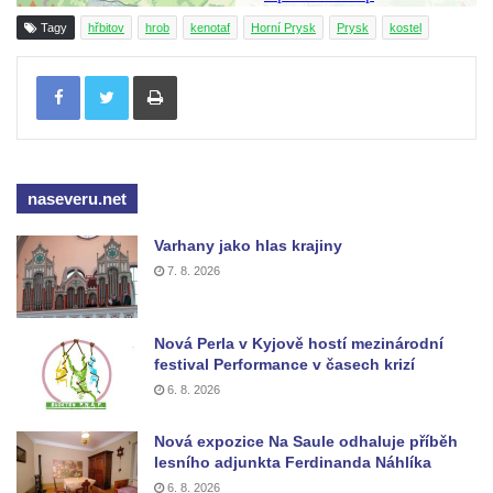
Vojkovic
Tagy
hřbitov
hrob
kenotaf
Horní Prysk
Prysk
kostel
Pomník obětem válek před hřbitovem v
Tisknout
Hostíně u Vojkovic
Kenotaf Václava Floriána na hřbitově v
Lužci nad Vltavou
Kenotaf Miloslava Švice na hřbitově v Lužci
naseveru.net
nad Vltavou
Hrob Václava Kufnera na hřbitově v Lužci
Varhany jako hlas krajiny
7. 8. 2026
nad Vltavou
Pomník vojákům Rudé armády na hřbitově
v Lužci nad Vltavou
Nová Perla v Kyjově hostí mezinárodní
festival Performance v časech krizí
Pomník Ladislava Sedláčka a Karla Pelce u
6. 8. 2026
silnice severně od Lužce nad Vltavou
Kenotaf Alfeda Harnische na hřbitově v
Nová expozice Na Saule odhaluje příběh
Hrobčicích
lesního adjunkta Ferdinanda Náhlíka
6. 8. 2026