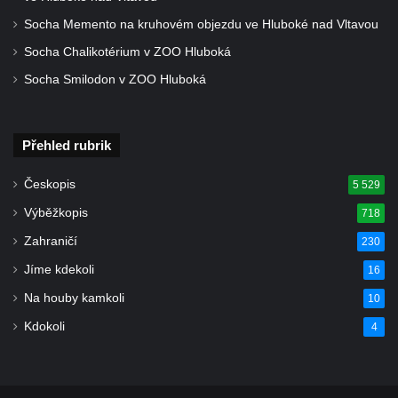
Starých Křečanech
Socha Memento na kruhovém objezdu ve Hluboké nad Vltavou
Hrob rodiny Klingerových na hřbitově ve
Socha Chalikotérium v ZOO Hluboká
Starých Křečanech
Socha Smilodon v ZOO Hluboká
Pomník obětem 1. světové války v
Tyršových sadech v Jablonci nad Nisou
Pamětní desky obětem 1. světové války na
Přehled rubrik
kapli svaté Alžběty Durynské v Dolních
Křečanech
Českopis
5 529
Pomník Theodora Körnera v Tyršově ulici v
Výběžkopis
718
Šluknově
Zahraničí
230
Pomník Františka Josefa I. u křížové cesty
Jíme kdekoli
16
ve Šluknově
Na houby kamkoli
10
Pamětní deska Polské armádě na budově
Kdokoli
4
MÚ v ulici 2. polské armády v Rumburku
Kenotaf Richarda Grossmanna na hřbitově
v Dubé