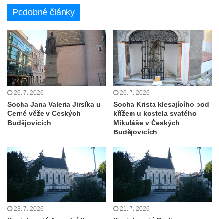
Pomník pracovního nasazení vězňů
Podobné články
koncentračního tábora v Tovární ulici v
Rychnově u Jablonce nad Nisou
Kenotaf Alfreda Langa na hřbitově v Krásné
u Pěnčína
Kenotaf Emila Posselta na hřbitově v
Krásné u Pěnčína
26. 7. 2026
26. 7. 2026
Socha Jana Valeria Jirsíka u
Socha Krista klesajícího pod
Kenotaf Edmunda Andera na hřbitově v
Černé věže v Českých
křížem u kostela svatého
Krásné u Pěnčína
Budějovicích
Mikuláše v Českých
Budějovicích
Hřbitovní kaple rodiny Fiedler na hřbitově v
Teplicích nad Metují
Kenotaf Franze Ruseho na hřbitově v
Teplicích nad Metují
Pomník obětem 2. světové války na hřbitově
v Teplicích nad Metují
23. 7. 2026
21. 7. 2026
Hrob Waltera Hilleho na hřbitově ve Vlčí