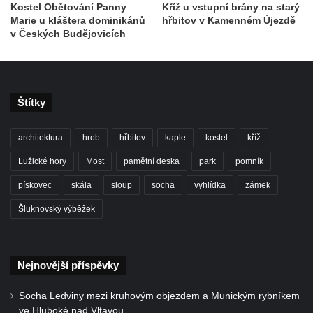
Pamětní desky obětem 1. světové války v
Kostel Obětování Panny
Kříž u vstupní brány na starý
Marie u kláštera dominikánů
hřbitov v Kamenném Újezdě
kapli Panny Marie Bolestné v Benešově
v Českých Budějovicích
nad Ploučnicí
Pamětní deska Samuela Fullera na zámku
v Sokolově
Štítky
Kenotaf Ericha Ullmanna na hřbitově
Šumburk nad Desnou v Tanvaldu
architektura
hrob
hřbitov
kaple
kostel
kříž
Hrob Pavla Patušnika na hřbitově Šumburk
nad Desnou v Tanvaldu
Lužické hory
Most
pamětní deska
park
pomník
Hrob sovětských dětí na hřbitově Šumburk
pískovec
skála
sloup
socha
vyhlídka
zámek
nad Desnou v Tanvaldu
Šluknovský výběžek
Pomník prvního a druhého odboje v
Tanvaldu
Kenotaf Josefa Staritze na hřbitově ve
Nejnovější příspěvky
Starých Křečanech
Socha Ledviny mezi kruhovým objezdem a Munickým rybníkem
Hrob Antona Reintsche na hřbitově ve
ve Hluboké nad Vltavou