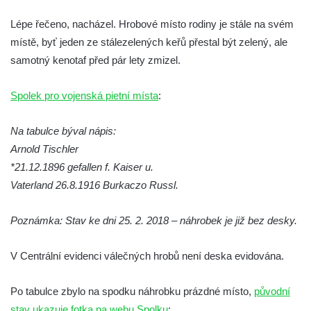
hřbitově v Kamenném Újezdě
Lépe řečeno, nacházel. Hrobové místo rodiny je stále na svém
Pomník obětem válek na Náměstí v
místě, byť jeden ze stálezelených keřů přestal být zelený, ale
Kamenném Újezdě
samotný kenotaf před pár lety zmizel.
Kenotaf Jana Mojžiše na hřbitově ve
Velešíně
Spolek pro vojenská pietní místa
:
Kenotaf Josefa Jílka na hřbitově ve
Na tabulce býval nápis:
Velešíně
Arnold Tischler
Hrob Jana Foitla na hřbitově ve Velešíně
*21.12.1896 gefallen f. Kaiser u.
Hrob Ludvíka Tůmy na hřbitově ve Velešíně
Vaterland 26.8.1916 Burkaczo Russl.
Hrob Josefa Havla na hřbitově ve Velešíně
Pomník obětem 2. světové války na hřbitově
Poznámka: Stav ke dni 25. 2. 2018 – náhrobek je již bez desky.
u kostela svatého Václava ve Velešíně
V Centrální evidenci válečných hrobů není deska evidována.
Pamětní deska 240 MILES TO FREEDOM u
pomníku obětem válek na náměstí J. V.
Po tabulce zbylo na spodku náhrobku prázdné místo,
původní
Kamarýta ve Velešíně
stav ukazuje fotka na webu Spolku
: