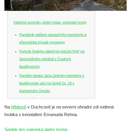
Válečné pomníky, pietní místa, vojenské hroby
Památník obětem okupačního transportu a
připomínka bývalé synagogy
Pomník českým válečným letcům RAF na
Senovážném náměstí v Českých
Budějovicích
Pamětní deska Jana Zelenky-Hajského v
Budějovické ulici na domě čp. 19 v
Kamenném Újezdu
Kenotaf Šimona Valhy na starém hřbitově v
Na
hřbitově
v Duchcově je na severní ohradní zdi rodinná
Kamenném Újezdě
hrobka s kenotafem Emanuela Rehna.
Kenotaf Václava B. Hájka na starém
hřbitově v Kamenném Újezdě
Spolek pro vojenská pietní místa
: