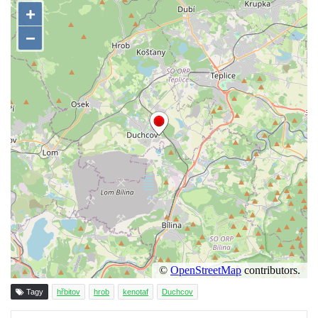
Pomník obětem 1. a 2. světové války v
Římově
Hrob Petera Korgera a Petra Štindla na
hřbitově v Římově
Pomník obětem 1. světové války v Dolním
Předoníně
Pomník obětem 2. světové války v Plavu
Pamětní deska obětem 1. světové války v
Plavu
Kenotaf Pepiho Meisela na hřbitově v
Dolním Podluží
Kenotaf Leopolda Malata na hřbitově v
Dolním Podluží
Kenotaf Antona Klause na hřbitově v
Tagy
hřbitov
hrob
kenotaf
Duchcov
Dolním Podluží