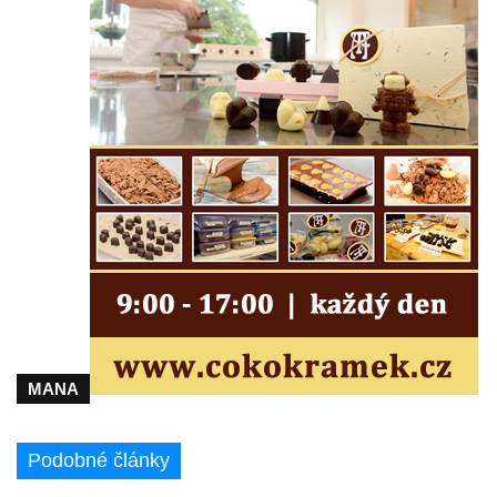
Lužici
Pomník vojákům Rudé armády na hřbitově
v Kozlech
Pamětní deska pochodu smrti v Saupsdorfu
Pomník obětem 2. světové války v parku
Walthera von der Vogelweide v Duchcově
Památník obětem holokaustu v Lipové ulici
v Duchcově
Pomník obětem válek v Jeníkově
Pamětní deska obětem 1. světové války na
kapli Panny Marie v Lahošti
Pomník obětem 2. světové války v parku v
MANA
Mikulášovicích
Pomník obětem bombardování 8. 5. 1945 v
Podobné články
ulici U Plovárny ve Frýdlantu
Pamětní deska Rumburské vzpoury na