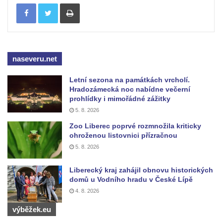
Kenotaf Heinricha Klause na hřbitově v
Tisknout
Dolním Podluží
Kenotaf Josefa Stolle na hřbitově v Dolním
Podluží
Pomník obětem 1. světové války na
naseveru.net
židovském hřbitově v Mostě
Letní sezona na památkách vrcholí.
Hrob Aloise Podrábského na hřbitově v
Hradozámecká noc nabídne večerní
prohlídky i mimořádné zážitky
Račicích
5. 8. 2026
Pamětní deska Miroslava Švice na domě
Zoo Liberec poprvé rozmnožila kriticky
čp. 43 v Lužci nad Vltavou
ohroženou listovnici přízračnou
Pomník obětem 2. světové války v ulici 1.
5. 8. 2026
máje v Lužci nad Vltavou
Liberecký kraj zahájil obnovu historických
Pomník obětem válek v ulici 1. máje v Lužci
domů u Vodního hradu v České Lípě
nad Vltavou
4. 8. 2026
Hrob Vladislava Neumana v Hostíně u
výběžek.eu
Vojkovic