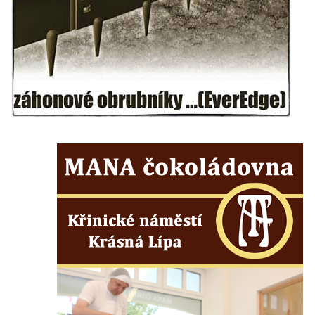
Hrob vojáků Rudé armády na hřbitově v
Račicích
Hrob Jiřího Dovhomilji na hřbitově v
Račicích
Hrob Antonína Medáčka na hřbitově v
Račicích
Hrob Josefa Moravce a Miroslava Moravce
na hřbitově v Dobříni
Pomník obětem válek na hřbitově v Dobříni
Pomník obětem 1. světové války v Lužici
Kenotaf Josefa Matese na hřbitově v Lužici
Pamětní deska Giuseppe Capella na
hřbitově v Lužici
Kenotaf Emila Miksche na hřbitově v Lužici
Kenotaf Antonína Krause na hřbitově v