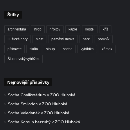
Kenotaf Oskara Ringelhana na hřbitově v
Benešově nad Ploučnicí
Štítky
Kenotaf Augusta Michela na hřbitově v
Benešově nad Ploučnicí
architektura
hrob
hřbitov
kaple
kostel
kříž
Hrob Šumových na hřbitově v Benešově
Lužické hory
Most
pamětní deska
park
pomník
nad Ploučnicí
pískovec
skála
sloup
socha
vyhlídka
zámek
Hrob Theodora Sommera na hřbitově v
Šluknovský výběžek
Benešově nad Ploučnicí
Hrob Wendelina Janiche na hřbitově v
Benešově nad Ploučnicí
Nejnovější příspěvky
Hrob Christodoulona Panayiotise na
hřbitově v Benešově nad Ploučnicí
Socha Chalikotérium v ZOO Hluboká
Hrob Franze Wünsche na hřbitově v
Socha Smilodon v ZOO Hluboká
Benešově nad Ploučnicí
Socha Veledaněk v ZOO Hluboká
Pamětní desky obětem 1. světové války v
Socha Koroun bezzubý v ZOO Hluboká
kapli Panny Marie Bolestné v Benešově