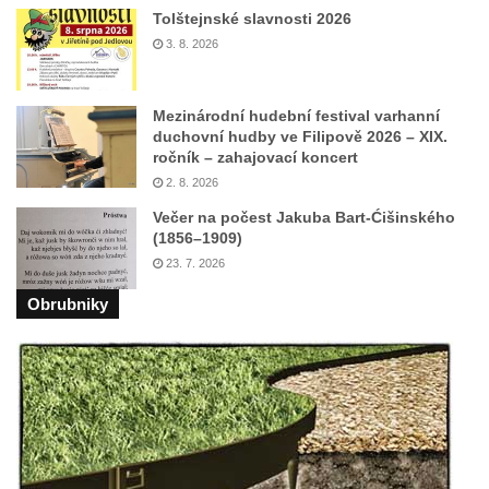
Pomník obětem válek před hřbitovem v
Tolštejnské slavnosti 2026
Hostíně u Vojkovic
3. 8. 2026
Kenotaf Václava Floriána na hřbitově v
Lužci nad Vltavou
Mezinárodní hudební festival varhanní
duchovní hudby ve Filipově 2026 – XIX.
Kenotaf Miloslava Švice na hřbitově v Lužci
ročník – zahajovací koncert
nad Vltavou
2. 8. 2026
Hrob Václava Kufnera na hřbitově v Lužci
Večer na počest Jakuba Bart-Ćišinského
nad Vltavou
(1856–1909)
Pomník vojákům Rudé armády na hřbitově
23. 7. 2026
v Lužci nad Vltavou
Obrubniky
Pomník Ladislava Sedláčka a Karla Pelce u
silnice severně od Lužce nad Vltavou
Kenotaf Alfeda Harnische na hřbitově v
Hrobčicích
Pomník obětem válek v Hrobčicích
Pomník obětem válek v Mirošovicích