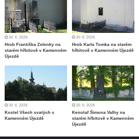
koncentračního tábora v Tovární ulici v
Rychnově u Jablonce nad Nisou
Kenotaf Alfreda Langa na hřbitově v Krásné
u Pěnčína
Kenotaf Emila Posselta na hřbitově v
30. 6. 2026
30. 6. 2026
Hrob Františka Zelenky na
Hrob Karla Tomka na starém
Krásné u Pěnčína
starém hřbitově v Kamenném
hřbitově v Kamenném Újezdě
Kenotaf Edmunda Andera na hřbitově v
Újezdě
Krásné u Pěnčína
Hřbitovní kaple rodiny Fiedler na hřbitově v
Teplicích nad Metují
Kenotaf Franze Ruseho na hřbitově v
Teplicích nad Metují
30. 6. 2026
30. 6. 2026
Pomník obětem 2. světové války na hřbitově
Kostel Všech svatých v
Kenotaf Šimona Valhy na
v Teplicích nad Metují
Kamenném Újezdě
starém hřbitově v Kamenném
Újezdě
Hrob Waltera Hilleho na hřbitově ve Vlčí
Hoře