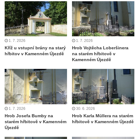
Základní škole Tyršova v Rumburku
Socha Nepokořený v parku Rumburské
vzpoury v Rumburku
Pamětní deska obětem holokaustu u
1. 7. 2026
1. 7. 2026
židovského hřbitova v Kovanicích
Kříž u vstupní brány na starý
Hrob Vojtěcha Loberšinera
Pamětní deska legionářům na Obecním
hřbitov v Kamenném Újezdě
na starém hřbitově v
Kamenném Újezdě
úřadě v Kovanicích
Pomník obětem 1. světové války v
Kovanicích
Pomník obětem válek v Kněževsi
Pamětní deska Rudé armádě na radnici v
Trutnově
1. 7. 2026
30. 6. 2026
Pomník obětem koncentračního tábora na
Hrob Josefa Bumby na
Hrob Karla Müllera na starém
starém hřbitově v Kamenném
hřbitově v Kamenném Újezdě
hřbitově v Rychnově u Jablonce nad Nisou
Újezdě
Pomník pracovního nasazení vězňů