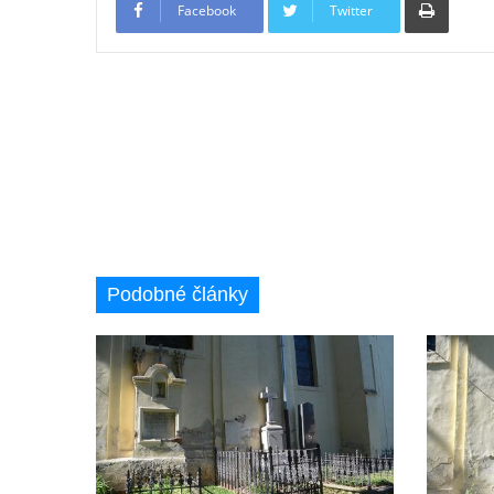
Facebook
Twitter
Pomník obětem 1. světové války na
židovském hřbitově v Mostě
Hrob Aloise Podrábského na hřbitově v
Račicích
Pamětní deska Miroslava Švice na domě
čp. 43 v Lužci nad Vltavou
Pomník obětem 2. světové války v ulici 1.
máje v Lužci nad Vltavou
Pomník obětem válek v ulici 1. máje v Lužci
Podobné články
nad Vltavou
Hrob Vladislava Neumana v Hostíně u
Vojkovic
Pomník obětem válek před hřbitovem v
Hostíně u Vojkovic
Kenotaf Václava Floriána na hřbitově v