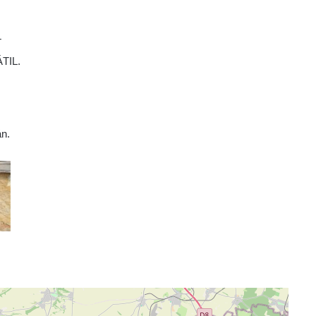
T
TIL.
án.