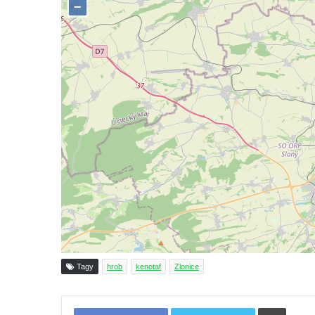
hřbitově v Římově
Pomník obětem 1. světové války v Dolním
Předoníně
Pomník obětem 2. světové války v Plavu
Pamětní deska obětem 1. světové války v
Plavu
Kenotaf Pepiho Meisela na hřbitově v
Dolním Podluží
Kenotaf Leopolda Malata na hřbitově v
Dolním Podluží
Kenotaf Antona Klause na hřbitově v
Dolním Podluží
Kenotaf Heinricha Klause na hřbitově v
Tagy
hrob
kenotaf
Zlonice
Dolním Podluží
Kenotaf Josefa Stolle na hřbitově v Dolním
Tiskno
Podluží