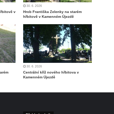
30. 6. 2026
řbitově v
Hrob Františka Zelenky na starém
hřbitově v Kamenném Újezdě
30. 6. 2026
tarém
Centrální kříž nového hřbitova v
Kamenném Újezdě