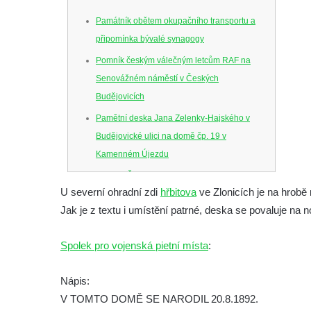
Památník obětem okupačního transportu a
připomínka bývalé synagogy
Pomník českým válečným letcům RAF na
Senovážném náměstí v Českých
Budějovicích
Pamětní deska Jana Zelenky-Hajského v
Budějovické ulici na domě čp. 19 v
Kamenném Újezdu
Kenotaf Šimona Valhy na starém hřbitově v
U severní ohradní zdi
hřbitova
ve Zlonicích je na hrobě
Kamenném Újezdě
Jak je z textu i umístění patrné, deska se povaluje na 
Kenotaf Václava B. Hájka na starém
hřbitově v Kamenném Újezdě
Spolek pro vojenská pietní místa
:
Pomník obětem válek na Náměstí v
Kamenném Újezdě
Nápis:
Kenotaf Jana Mojžiše na hřbitově ve
V TOMTO DOMĚ SE NARODIL 20.8.1892.