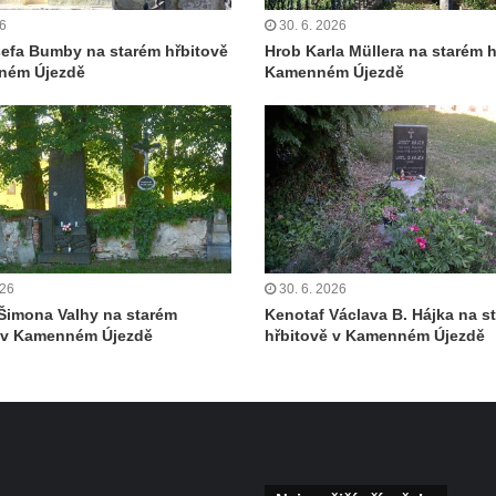
26
30. 6. 2026
efa Bumby na starém hřbitově
Hrob Karla Müllera na starém h
ném Újezdě
Kamenném Újezdě
026
30. 6. 2026
Šimona Valhy na starém
Kenotaf Václava B. Hájka na s
ě v Kamenném Újezdě
hřbitově v Kamenném Újezdě