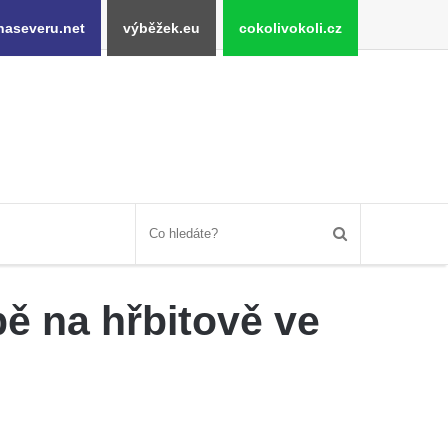
naseveru.net
výběžek.eu
cokolivokoli.cz
ě na hřbitově ve