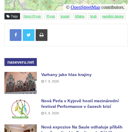
Hrob Vladislava Neumana v Hostíně u
Vojkovic
Tagy
Horní Prysk
Prysk
kostel
hřbitov
hrob
pamětní deska
Pomník obětem válek před hřbitovem v
Tisknout
Hostíně u Vojkovic
Kenotaf Václava Floriána na hřbitově v
Lužci nad Vltavou
Kenotaf Miloslava Švice na hřbitově v Lužci
naseveru.net
nad Vltavou
Varhany jako hlas krajiny
Hrob Václava Kufnera na hřbitově v Lužci
7. 8. 2026
nad Vltavou
Pomník vojákům Rudé armády na hřbitově
v Lužci nad Vltavou
Nová Perla v Kyjově hostí mezinárodní
festival Performance v časech krizí
Pomník Ladislava Sedláčka a Karla Pelce u
6. 8. 2026
silnice severně od Lužce nad Vltavou
Kenotaf Alfeda Harnische na hřbitově v
Nová expozice Na Saule odhaluje příběh