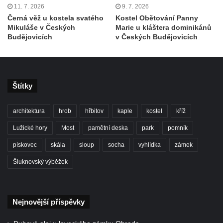
Benešově nad Ploučnicí
11. 7. 2026
9. 7. 2026
Černá věž u kostela svatého
Kostel Obětování Panny
Pamětní desky obětem 1. světové války v
Mikuláše v Českých
Marie u kláštera dominikánů
kapli Panny Marie Bolestné v Benešově
Budějovicích
v Českých Budějovicích
nad Ploučnicí
Pamětní deska Samuela Fullera na zámku
v Sokolově
Štítky
Kenotaf Ericha Ullmanna na hřbitově
Šumburk nad Desnou v Tanvaldu
architektura
hrob
hřbitov
kaple
kostel
kříž
Hrob Pavla Patušnika na hřbitově Šumburk
Lužické hory
Most
pamětní deska
park
pomník
nad Desnou v Tanvaldu
pískovec
skála
sloup
socha
vyhlídka
zámek
Hrob sovětských dětí na hřbitově Šumburk
nad Desnou v Tanvaldu
Šluknovský výběžek
Pomník prvního a druhého odboje v
Tanvaldu
Nejnovější příspěvky
Kenotaf Josefa Staritze na hřbitově ve
Starých Křečanech