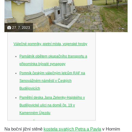
27. 7. 2023
Válečné pomníky, pietní místa, vojenské hroby
Památník obětem okupačního transportu a
připomínka bývalé synagogy
Pomník českým válečným letcům RAF na
Senovážném náměstí v Českých
Budějovicích
Pamětní deska Jana Zelenky-Hajského v
Budějovické ulici na domě čp. 19 v
Kamenném Újezdu
Kenotaf Šimona Valhy na starém hřbitově v
Na boční jižní stěně
kostela svatých Petra a Pavla
v Horním
Kamenném Újezdě