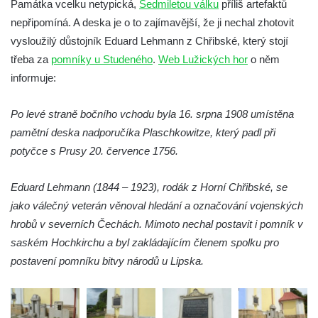
Památka vcelku netypická,
Sedmiletou válku
příliš artefaktů
Kamarýta ve Velešíně
nepřipomíná. A deska je o to zajímavější, že ji nechal zhotovit
Pomník obětem 1. a 2. světové války na
vysloužilý důstojník Eduard Lehmann z Chřibské, který stojí
náměstí J. V. Kamarýta ve Velešíně
třeba za
pomníky u Studeného
.
Web Lužických hor
o něm
Pomník obětem 1. a 2. světové války v
informuje:
Římově
Hrob Petera Korgera a Petra Štindla na
Po levé straně bočního vchodu byla 16. srpna 1908 umístěna
hřbitově v Římově
pamětní deska nadporučíka Plaschkowitze, který padl při
Pomník obětem 1. světové války v Dolním
potyčce s Prusy 20. července 1756.
Předoníně
Eduard Lehmann (1844 – 1923), rodák z Horní Chřibské, se
Pomník obětem 2. světové války v Plavu
jako válečný veterán věnoval hledání a označování vojenských
Pamětní deska obětem 1. světové války v
hrobů v severních Čechách. Mimoto nechal postavit i pomník v
Plavu
saském Hochkirchu a byl zakládajícím členem spolku pro
Kenotaf Pepiho Meisela na hřbitově v
postavení pomníku bitvy národů u Lipska.
Dolním Podluží
Kenotaf Leopolda Malata na hřbitově v
Dolním Podluží