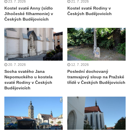
23. 7. 2026
21. 7. 2026
Kostel svaté Anny (sídlo
Kostel svaté Rodiny v
Hrob Waltera Hilleho na hřbitově ve Vlčí
Jihočeské filharmonie) v
Českých Budějovicích
Hoře
Českých Budějovicích
Kenotaf Oskara Ringelhana na hřbitově v
Benešově nad Ploučnicí
Kenotaf Augusta Michela na hřbitově v
Benešově nad Ploučnicí
Hrob Šumových na hřbitově v Benešově
20. 7. 2026
12. 7. 2026
nad Ploučnicí
Socha svatého Jana
Poslední dochovaný
Hrob Theodora Sommera na hřbitově v
Nepomuckého u kostela
tramvajový sloup na Pražské
Benešově nad Ploučnicí
svaté Rodiny v Českých
třídě v Českých Budějovicích
Budějovicích
Hrob Wendelina Janiche na hřbitově v
Benešově nad Ploučnicí
Hrob Christodoulona Panayiotise na
hřbitově v Benešově nad Ploučnicí
Hrob Franze Wünsche na hřbitově v