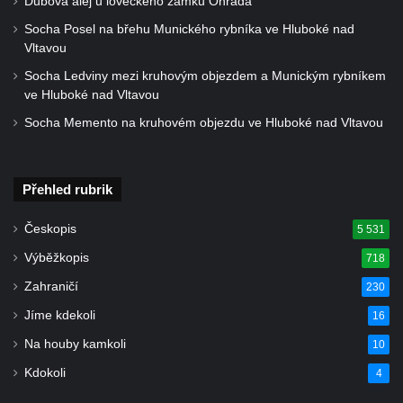
Dubová alej u loveckého zámku Ohrada
Hrob Antona Reintsche na hřbitově ve
Socha Posel na břehu Munického rybníka ve Hluboké nad
Starých Křečanech
Vltavou
Hrob rodiny Klingerových na hřbitově ve
Socha Ledviny mezi kruhovým objezdem a Munickým rybníkem
Starých Křečanech
ve Hluboké nad Vltavou
Pomník obětem 1. světové války v
Socha Memento na kruhovém objezdu ve Hluboké nad Vltavou
Tyršových sadech v Jablonci nad Nisou
Pamětní desky obětem 1. světové války na
Přehled rubrik
kapli svaté Alžběty Durynské v Dolních
Křečanech
Českopis
5 531
Pomník Theodora Körnera v Tyršově ulici v
Výběžkopis
718
Šluknově
Zahraničí
230
Pomník Františka Josefa I. u křížové cesty
Jíme kdekoli
16
ve Šluknově
Na houby kamkoli
Pamětní deska Polské armádě na budově
10
MÚ v ulici 2. polské armády v Rumburku
Kdokoli
4
Kenotaf Richarda Grossmanna na hřbitově