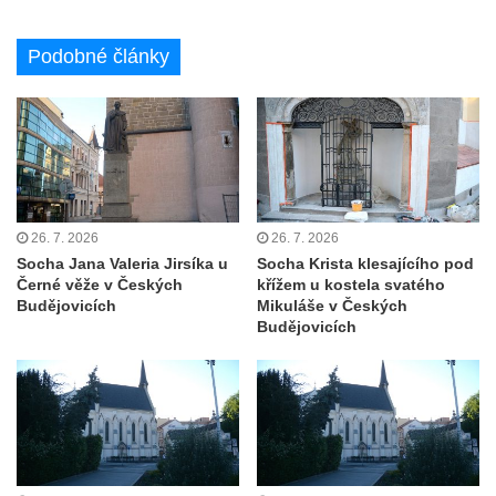
hřbitově v Rychnově u Jablonce nad Nisou
Podobné články
Pomník pracovního nasazení vězňů
koncentračního tábora v Tovární ulici v
Rychnově u Jablonce nad Nisou
Kenotaf Alfreda Langa na hřbitově v Krásné
u Pěnčína
Kenotaf Emila Posselta na hřbitově v
26. 7. 2026
26. 7. 2026
Krásné u Pěnčína
Socha Jana Valeria Jirsíka u
Socha Krista klesajícího pod
Kenotaf Edmunda Andera na hřbitově v
Černé věže v Českých
křížem u kostela svatého
Krásné u Pěnčína
Budějovicích
Mikuláše v Českých
Budějovicích
Hřbitovní kaple rodiny Fiedler na hřbitově v
Teplicích nad Metují
Kenotaf Franze Ruseho na hřbitově v
Teplicích nad Metují
Pomník obětem 2. světové války na hřbitově
v Teplicích nad Metují