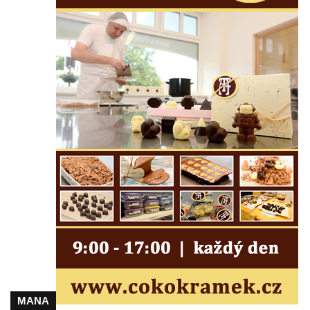
Pomník obětem bombardování 8. 5. 1945 v
ulici U Plovárny ve Frýdlantu
Pamětní deska Rumburské vzpoury na
Základní škole Tyršova v Rumburku
Socha Nepokořený v parku Rumburské
vzpoury v Rumburku
Pamětní deska obětem holokaustu u
židovského hřbitova v Kovanicích
Pamětní deska legionářům na Obecním
úřadě v Kovanicích
Pomník obětem 1. světové války v
Kovanicích
Pomník obětem válek v Kněževsi
Pamětní deska Rudé armádě na radnici v
Trutnově
MANA
Pomník obětem koncentračního tábora na