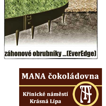
Kenotaf Emila Miksche na hřbitově v Lužici
Kenotaf Antonína Krause na hřbitově v
Lužici
Pomník vojákům Rudé armády na hřbitově
v Kozlech
Pamětní deska pochodu smrti v Saupsdorfu
Pomník obětem 2. světové války v parku
Walthera von der Vogelweide v Duchcově
Památník obětem holokaustu v Lipové ulici
v Duchcově
Pomník obětem válek v Jeníkově
Pamětní deska obětem 1. světové války na
kapli Panny Marie v Lahošti
Pomník obětem 2. světové války v parku v
Mikulášovicích