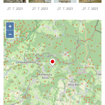
Kenotaf Antona Klause na hřbitově v
27. 7. 2023
27. 7. 2023
27. 7. 2023
27. 7. 2023
Dolním Podluží
Kenotaf Heinricha Klause na hřbitově v
Dolním Podluží
Kenotaf Josefa Stolle na hřbitově v Dolním
Podluží
Pomník obětem 1. světové války na
židovském hřbitově v Mostě
Hrob Aloise Podrábského na hřbitově v
Račicích
Pamětní deska Miroslava Švice na domě
čp. 43 v Lužci nad Vltavou
Pomník obětem 2. světové války v ulici 1.
máje v Lužci nad Vltavou
Pomník obětem válek v ulici 1. máje v Lužci
nad Vltavou