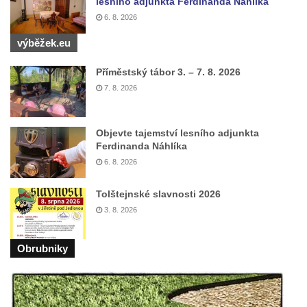
lesního adjunkta Ferdinanda Náhlíka
Hrobčicích
6. 8. 2026
Pomník obětem válek v Hrobčicích
výběžek.eu
Pomník obětem válek v Mirošovicích
Hrob vojáků Rudé armády na hřbitově v
Příměstský tábor 3. – 7. 8. 2026
Račicích
7. 8. 2026
Hrob Jiřího Dovhomilji na hřbitově v
Račicích
Objevte tajemství lesního adjunkta
Hrob Antonína Medáčka na hřbitově v
Ferdinanda Náhlíka
Račicích
6. 8. 2026
Hrob Josefa Moravce a Miroslava Moravce
Tolštejnské slavnosti 2026
na hřbitově v Dobříni
3. 8. 2026
Pomník obětem válek na hřbitově v Dobříni
Pomník obětem 1. světové války v Lužici
Obrubniky
Kenotaf Josefa Matese na hřbitově v Lužici
Pamětní deska Giuseppe Capella na
hřbitově v Lužici