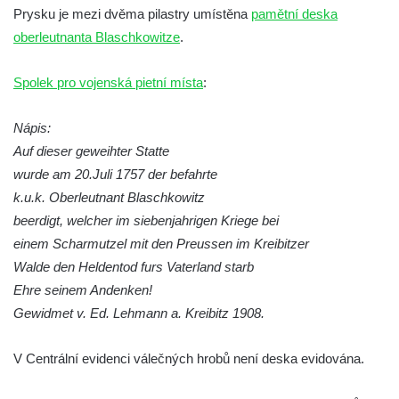
Prysku je mezi dvěma pilastry umístěna
pamětní deska
Kenotaf Václava B. Hájka na starém
oberleutnanta Blaschkowitze
.
hřbitově v Kamenném Újezdě
Pomník obětem válek na Náměstí v
Spolek pro vojenská pietní místa
:
Kamenném Újezdě
Kenotaf Jana Mojžiše na hřbitově ve
Nápis:
Velešíně
Auf dieser geweihter Statte
wurde am 20.Juli 1757 der befahrte
Kenotaf Josefa Jílka na hřbitově ve
k.u.k. Oberleutnant Blaschkowitz
Velešíně
beerdigt, welcher im siebenjahrigen Kriege bei
Hrob Jana Foitla na hřbitově ve Velešíně
einem Scharmutzel mit den Preussen im Kreibitzer
Hrob Ludvíka Tůmy na hřbitově ve Velešíně
Walde den Heldentod furs Vaterland starb
Hrob Josefa Havla na hřbitově ve Velešíně
Ehre seinem Andenken!
Pomník obětem 2. světové války na hřbitově
Gewidmet v. Ed. Lehmann a. Kreibitz 1908.
u kostela svatého Václava ve Velešíně
V Centrální evidenci válečných hrobů není deska evidována.
Pamětní deska 240 MILES TO FREEDOM u
pomníku obětem válek na náměstí J. V.