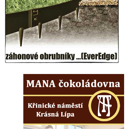
Hrob Arnošta a Václava Šůmových na
hřbitově v Chlumčanech
Pomník obětem 1. a 2. světové války v
Chlumčanech
Pomník obětem 1. a 2. světové války ve
Vlčím
Pomník obětem 1. a 2. světové války v
Blšanech u Loun
Hrob Františka Vozgy na hřbitově ve Veltěži
Hrob Josefa Lešáka na hřbitově ve Veltěži
Hrob Karla Salače na hřbitově ve Veltěži
Hrob Václava Roušara na hřbitově ve
Veltěži
Hrob Zdeňka Kalouše na hřbitově ve Veltěži
Hrob vojáka Rudé armády na hřbitově ve