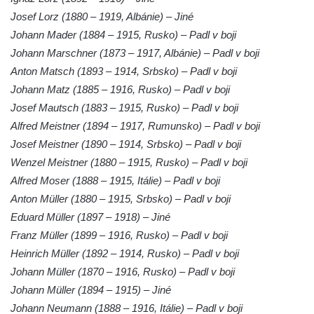
Pomník obětem válek v Kněževsi
Josef Lorz (1880 – 1919, Albánie) – Jiné
Pamětní deska Rudé armádě na radnici v
Johann Mader (1884 – 1915, Rusko) – Padl v boji
Trutnově
Johann Marschner (1873 – 1917, Albánie) – Padl v boji
Pomník obětem koncentračního tábora na
Anton Matsch (1893 – 1914, Srbsko) – Padl v boji
hřbitově v Rychnově u Jablonce nad Nisou
Johann Matz (1885 – 1916, Rusko) – Padl v boji
Josef Mautsch (1883 – 1915, Rusko) – Padl v boji
Pomník pracovního nasazení vězňů
Alfred Meistner (1894 – 1917, Rumunsko) – Padl v boji
koncentračního tábora v Tovární ulici v
Josef Meistner (1890 – 1914, Srbsko) – Padl v boji
Rychnově u Jablonce nad Nisou
Wenzel Meistner (1880 – 1915, Rusko) – Padl v boji
Kenotaf Alfreda Langa na hřbitově v Krásné
Alfred Moser (1888 – 1915, Itálie) – Padl v boji
u Pěnčína
Anton Müller (1880 – 1915, Srbsko) – Padl v boji
Kenotaf Emila Posselta na hřbitově v
Eduard Müller (1897 – 1918) – Jiné
Krásné u Pěnčína
Franz Müller (1899 – 1916, Rusko) – Padl v boji
Kenotaf Edmunda Andera na hřbitově v
Heinrich Müller (1892 – 1914, Rusko) – Padl v boji
Krásné u Pěnčína
Johann Müller (1870 – 1916, Rusko) – Padl v boji
Hřbitovní kaple rodiny Fiedler na hřbitově v
Johann Müller (1894 – 1915) – Jiné
Teplicích nad Metují
Johann Neumann (1888 – 1916, Itálie) – Padl v boji