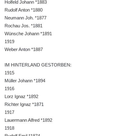
Holfeld Johann *1883
Kenotaf Pepiho Meisela na hřbitově v
Rudolf Anton *1880
Dolním Podluží
Neumann Joh. *1877
Kenotaf Leopolda Malata na hřbitově v
Rochau Jos. *1881
Dolním Podluží
Wünsche Johann *1891
Kenotaf Antona Klause na hřbitově v
1919
Dolním Podluží
Weber Anton *1887
Kenotaf Heinricha Klause na hřbitově v
Dolním Podluží
IM HINTERLAND GESTORBEN:
Kenotaf Josefa Stolle na hřbitově v Dolním
1915
Podluží
Müller Johann *1894
1916
Pomník obětem 1. světové války na
Lorz Ignaz *1892
židovském hřbitově v Mostě
Richter Ignaz *1871
Hrob Aloise Podrábského na hřbitově v
1917
Račicích
Lauermann Alfred *1892
Pamětní deska Miroslava Švice na domě
1918
čp. 43 v Lužci nad Vltavou
Rudolf Emil *1874