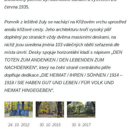
ve Šluknově
června 1935.
Pamětní deska Polské armádě na budově
MÚ v ulici 2. polské armády v Rumburku
Pomník z leštěné žuly se nachází na Křížovém vrchu uprostřed
Kenotaf Richarda Grossmanna na hřbitově
areálu křížové cesty. Jeho architekturu tvoří vysoký pilíř
v Dubé
doplněný po stranách vždy dvěma masivními deskami, na
nichž jsou uvedena jména 103 válečných obětí seřazená dle
Hrob Jiřího Kasala na hřbitově v Dubé
místa úmrtí. Desky spojuje horizontální kladí s nápisem „DEN
Pomník padlým rudoarmějcům na hřbitově
TOTEN ZUM ANDENKEN / DEN LEBENDEN ZUM
v Dubé
NACHDENKEN“, který na čelní straně centrálního pilíře
Pomník obětem 2. světové války v Dubé
doplňuje dedikace „DIE HEIMAT / IHREN / SÖHNEN / 1914 –
Pomník obětem Rumburské vzpoury u
1918 / SIE HABEN GUT UND LEBEN / FÜR VOLK UND
hřbitova v Rumburku
HEIMAT HINGEGEBEN“.
Pomník obětem 1. světové války na hřbitově
ve Velkém Šenově
Hrob Petra Záhorky na hřbitově ve Velkém
Šenově
24. 10. 2012
30. 10. 2015
30. 9. 2017
Hrob Rudolfa Hovorky na hřbitově ve