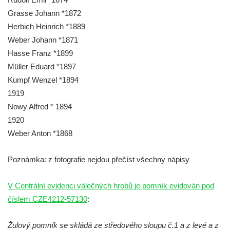
Pomník obětem 2. světové války v ulici 1.
Grasse Johann *1872
máje v Lužci nad Vltavou
Herbich Heinrich *1889
Pomník obětem válek v ulici 1. máje v Lužci
Weber Johann *1871
nad Vltavou
Hasse Franz *1899
Müller Eduard *1897
Hrob Vladislava Neumana v Hostíně u
Kumpf Wenzel *1894
Vojkovic
1919
Pomník obětem válek před hřbitovem v
Nowy Alfred * 1894
Hostíně u Vojkovic
1920
Kenotaf Václava Floriána na hřbitově v
Weber Anton *1868
Lužci nad Vltavou
Kenotaf Miloslava Švice na hřbitově v Lužci
Poznámka: z fotografie nejdou přečíst všechny nápisy
nad Vltavou
Hrob Václava Kufnera na hřbitově v Lužci
V Centrální evidenci válečných hrobů je pomník evidován pod
nad Vltavou
číslem CZE4212-57130
:
Pomník vojákům Rudé armády na hřbitově
Žulový pomník se skládá ze středového sloupu č.1 a z levé a z
v Lužci nad Vltavou