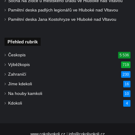
Socha Na zídce u městského úřadu ve Hluboké nad Vltavou
Hrob Václava Michla na hřbitově ve
Pamětní deska padlých legionářů ve Hluboké nad Vltavou
Strupčicích
Pamětní deska Jana Kostohryze ve Hluboké nad Vltavou
Kenotaf Bohdana Teichnera na hřbitově ve
Strupčicích
Přehled rubrik
Hrob Tomáše Šedivce na hřbitově ve
Strupčicích
Českopis
5 536
Hrob vojáků Rudé armády na hřbitově ve
Výběžkopis
719
Strupčicích
Zahraničí
230
Hrob Maddalena Nicodema u kostela
Jíme kdekoli
16
svatého Mikuláše ve Velkých Žernosekách
Na houby kamkoli
10
Hrob Konstantina Štěpanoviče Zimy u
kostela svatého Mikuláše ve Velkých
Kdokoli
4
Žernosekách
Pomník obětem 1. světové války ve Velkých
Žernosekách
www.cokolivokoli.cz
|
info@cokolivokoli.cz