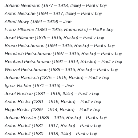
Johann Neumann (1877 – 1918, Itálie) – Padl v boji
Kenotaf Franze Ruseho na hřbitově v
Anton Nietsche (1894 – 1917, Itálie) – Padl v boji
Teplicích nad Metují
Alfred Nowy (1894 – 1919) – Jiné
Pomník obětem 2. světové války na hřbitově
Franz Pflaume (1880 – 1916, Rumunsko) – Padl v boji
v Teplicích nad Metují
Josef Pflaume (1875 – 1916, Rusko) – Padl v boji
Hrob Waltera Hilleho na hřbitově ve Vlčí
Bruno Pietschmann (1894 – 1916, Rusko) – Padl v boji
Hoře
Heindrich Pietschmann (1897 – 1916, Rusko) – Padl v boji
Kenotaf Oskara Ringelhana na hřbitově v
Reinhard Pietschmann (1891 – 1914, Srbsko) – Padl v boji
Benešově nad Ploučnicí
Wenzel Pietschmann (1888 – 1916, Rusko) – Padl v boji
Kenotaf Augusta Michela na hřbitově v
Johann Ramisch (1875 – 1915, Rusko) – Padl v boji
Benešově nad Ploučnicí
Ignaz Richter (1871 – 1916) – Jiné
Josef Rochau (1881 – 1918, Itálie) – Padl v boji
Hrob Šumových na hřbitově v Benešově
Anton Rösler (1881 – 1916, Rusko) – Padl v boji
nad Ploučnicí
Hugo Rösler (1889 – 1914, Rusko) – Padl v boji
Hrob Theodora Sommera na hřbitově v
Johann Rössler (1888 – 1915, Rusko) – Padl v boji
Benešově nad Ploučnicí
Anton Rudolf (1881 – 1917, Rusko) – Padl v boji
Hrob Wendelina Janiche na hřbitově v
Anton Rudolf (1880 – 1918, Itálie) – Padl v boji
Benešově nad Ploučnicí