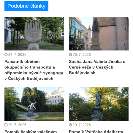
Podobné články
Hrob Josefa Marka na hřbitově ve Hřivicích
Hrob Bohumila Nejedlého na hřbitově ve
Hřivicích
Pomník hrdinům na hřbitově ve Hřivicích
Pomník obětem 1. světové války u kostela
svatého Jakuba ve Hřivicích
27. 7. 2026
26. 7. 2026
Pomník obětem 2. světové války u
Památník obětem
Socha Jana Valeria Jirsíka u
okupačního transportu a
Černé věže v Českých
kruhového objezdu ve Hřivicích
připomínka bývalé synagogy
Budějovicích
Válečný kříž nad pískovnou u silnice
v Českých Budějovicích
Touchovice – Hřivice
Pomník obětem 1. a 2. světové války v
Touchovicích
Hrob Augustina Bergmana na hřbitově v
Jimlíně
20. 7. 2026
19. 7. 2026
Pomník obětem válek u kaple svatého
Pomník českým válečným
Pomník Vojtěcha Adalberta