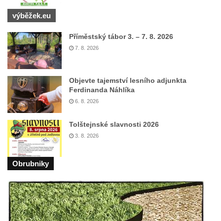
napoleonských válek u silnice z Chlumčan
výběžek.eu
do Cítolib
Hrob Antonína Švejdy na hřbitově v
Příměstský tábor 3. – 7. 8. 2026
7. 8. 2026
Chlumčanech
Hrob Jaroslava Klicpery na hřbitově v
Chlumčanech
Objevte tajemství lesního adjunkta
Ferdinanda Náhlíka
Hrob Josefa Bednáře na hřbitově v
6. 8. 2026
Chlumčanech
Hrob Oldřicha Pokorného na hřbitově v
Tolštejnské slavnosti 2026
Chlumčanech
3. 8. 2026
Hrob Antonína Krejcárka na hřbitově v
Chlumčanech
Obrubniky
Hrob Josefa Fořta na hřbitově v
Chlumčanech
Hrob vojáků Rudé armády na hřbitově v
Chlumčanech