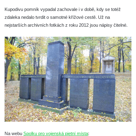
Budějovické ulici na domě čp. 19 v
Kupodivu pomník vypadal zachovale i v době, kdy se totéž
Kamenném Újezdu
zdaleka nedalo tvrdit o samotné křížové cestě. Už na
Kenotaf Šimona Valhy na starém hřbitově v
nejstarších archivních fotkách z roku 2012 jsou nápisy čitelné.
Kamenném Újezdě
Kenotaf Václava B. Hájka na starém
hřbitově v Kamenném Újezdě
Pomník obětem válek na Náměstí v
Kamenném Újezdě
Kenotaf Jana Mojžiše na hřbitově ve
Velešíně
Kenotaf Josefa Jílka na hřbitově ve
Velešíně
Hrob Jana Foitla na hřbitově ve Velešíně
Hrob Ludvíka Tůmy na hřbitově ve Velešíně
Hrob Josefa Havla na hřbitově ve Velešíně
Na webu
Spolku pro vojenská pietní místa
: