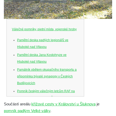
Válečné pomníky, pietní místa, vojenské hroby
Pamětní deska padlých legionářů ve
Hluboké nad Vltavou
Pamětní deska Jana Kostohryze ve
Hluboké nad Vltavou
Památník obětem okupačního transportu a
připomínka bývalé synagogy v Českých
Budějovicích
Pomník českým válečným letcům RAF na
Senovážném náměstí v Českých
Součástí areálu
křížové cesty v Království u Šluknova
je
Budějovicích
pomník padlým Velké války
.
Pamětní deska Jana Zelenky-Hajského v