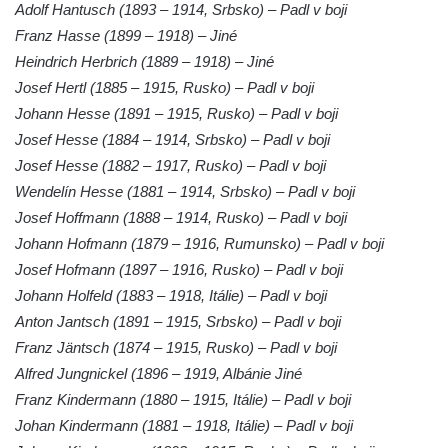
Adolf Hantusch (1893 – 1914, Srbsko) – Padl v boji
Pomník obětem 1. světové války v Lužici
Franz Hasse (1899 – 1918) – Jiné
Kenotaf Josefa Matese na hřbitově v Lužici
Heindrich Herbrich (1889 – 1918) – Jiné
Pamětní deska Giuseppe Capella na
Josef Hertl (1885 – 1915, Rusko) – Padl v boji
hřbitově v Lužici
Johann Hesse (1891 – 1915, Rusko) – Padl v boji
Kenotaf Emila Miksche na hřbitově v Lužici
Josef Hesse (1884 – 1914, Srbsko) – Padl v boji
Kenotaf Antonína Krause na hřbitově v
Josef Hesse (1882 – 1917, Rusko) – Padl v boji
Lužici
Wendelín Hesse (1881 – 1914, Srbsko) – Padl v boji
Josef Hoffmann (1888 – 1914, Rusko) – Padl v boji
Pomník vojákům Rudé armády na hřbitově
Johann Hofmann (1879 – 1916, Rumunsko) – Padl v boji
v Kozlech
Josef Hofmann (1897 – 1916, Rusko) – Padl v boji
Pamětní deska pochodu smrti v Saupsdorfu
Johann Holfeld (1883 – 1918, Itálie) – Padl v boji
Pomník obětem 2. světové války v parku
Anton Jantsch (1891 – 1915, Srbsko) – Padl v boji
Walthera von der Vogelweide v Duchcově
Franz Jäntsch (1874 – 1915, Rusko) – Padl v boji
Památník obětem holokaustu v Lipové ulici
Alfred Jungnickel (1896 – 1919, Albánie Jiné
v Duchcově
Franz Kindermann (1880 – 1915, Itálie) – Padl v boji
Pomník obětem válek v Jeníkově
Johan Kindermann (1881 – 1918, Itálie) – Padl v boji