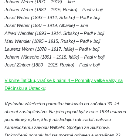
Johann Weber (1871 – 1918) – Jiné
Pomník prvního a druhého odboje v
Johann Weber (1882 – 1915, Rusko) – Padl v boji
Tanvaldu
Josef Weber (1893 – 1914, Srbsko) – Padl v boji
Kenotaf Josefa Staritze na hřbitově ve
Josef Weber (1887 – 1919, Albánie) – Jiné
Starých Křečanech
Alfred Wendler (1893 – 1914, Srbsko) – Padl v boji
Hrob Antona Reintsche na hřbitově ve
Max Wendler (1895 – 1915, Rusko) – Padl v boji
Starých Křečanech
Laurenz Worm (1878 – 1917, Itálie) – Padl v boji
Hrob rodiny Klingerových na hřbitově ve
Johann Wünsche (1891 – 1918, Itálie) – Padl v boji
Starých Křečanech
Josef Zintner (1880 – 1915, Rusko) – Padl v boji
Pomník obětem 1. světové války v
Tyršových sadech v Jablonci nad Nisou
V knize Tatíčku, vrať se k nám! 4 – Pomníky velké války na
Děčínsku a Ústecku
:
Pamětní desky obětem 1. světové války na
kapli svaté Alžběty Durynské v Dolních
Výstavbu válečného pomníku iniciovalo na začátku 30. let
Křečanech
obecní zastupitelstvo. Na jeho popud byl v roce 1934 ustaven
Pomník Theodora Körnera v Tyršově ulici v
pomníkový výbor, který následující rok zadal realizaci
Šluknově
kamenickému závodu Wilhelm Spölgen ze Šluknova.
Pomník Františka Josefa I. u křížové cesty
Dokončený pomník byl slavnostně odhalen a vysvěcen 23.