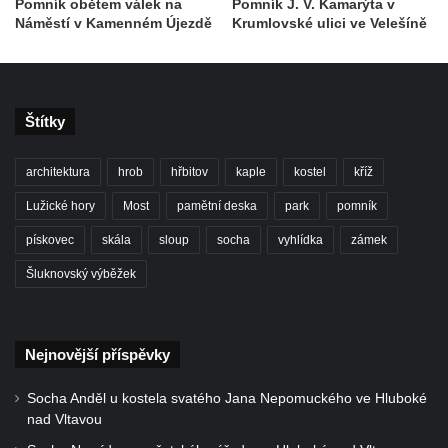
Pomník obětem válek na
Pomník J. V. Kamarýta v
bývalou základní školou čp. 46 v Opočně u
Náměstí v Kamenném Újezdě
Krumlovské ulici ve Velešíně
Loun
Pomník obětem válek na křižovatce ulic
Chomutovská a Školní v Otvicích
Štítky
Kenotaf Josefa Fischera na hřbitově v
Otvicích
architektura
hrob
hřbitov
kaple
kostel
kříž
Kenotaf Heinricha Gaubeho na hřbitově v
Lužické hory
Most
pamětní deska
park
pomník
Otvicích
pískovec
skála
sloup
socha
vyhlídka
zámek
Kenotaf Franze Singera na hřbitově v
Otvicích
Šluknovský výběžek
Hrob neznámého rudoarmějce na hřbitově
v Otvicích
Nejnovější příspěvky
Kenotafy Franze Zabranskyho a Ignaze
Mertena na hřbitově v Otvicích
Socha Anděl u kostela svatého Jana Nepomuckého ve Hluboké
Pomník obětem válek v Pesvicích
nad Vltavou
Pomník osvobození ve Všestudech