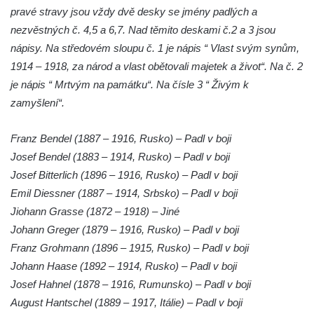
pravé stravy jsou vždy dvě desky se jmény padlých a
Pomník Ladislava Sedláčka a Karla Pelce u
nezvěstných č. 4,5 a 6,7. Nad těmito deskami č.2 a 3 jsou
silnice severně od Lužce nad Vltavou
nápisy. Na středovém sloupu č. 1 je nápis “ Vlast svým synům,
Kenotaf Alfeda Harnische na hřbitově v
1914 – 1918, za národ a vlast obětovali majetek a život“. Na č. 2
Hrobčicích
je nápis “ Mrtvým na památku“. Na čísle 3 “ Živým k
Pomník obětem válek v Hrobčicích
zamyšlení“.
Pomník obětem válek v Mirošovicích
Franz Bendel (1887 – 1916, Rusko) – Padl v boji
Hrob vojáků Rudé armády na hřbitově v
Josef Bendel (1883 – 1914, Rusko) – Padl v boji
Račicích
Josef Bitterlich (1896 – 1916, Rusko) – Padl v boji
Hrob Jiřího Dovhomilji na hřbitově v
Emil Diessner (1887 – 1914, Srbsko) – Padl v boji
Račicích
Jiohann Grasse (1872 – 1918) – Jiné
Hrob Antonína Medáčka na hřbitově v
Johann Greger (1879 – 1916, Rusko) – Padl v boji
Račicích
Franz Grohmann (1896 – 1915, Rusko) – Padl v boji
Hrob Josefa Moravce a Miroslava Moravce
Johann Haase (1892 – 1914, Rusko) – Padl v boji
na hřbitově v Dobříni
Josef Hahnel (1878 – 1916, Rumunsko) – Padl v boji
Pomník obětem válek na hřbitově v Dobříni
August Hantschel (1889 – 1917, Itálie) – Padl v boji