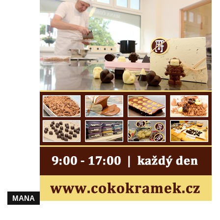
Veltěži
Pamětní deska obětem 1. světové války u
vstupu na hřbitov ve Veltěži
Pomník obětem 1. světové války v
Konětopech
Kenotaf Antonína Husáka na hřbitově ve
Hřivicích
Kenotaf Františka Passaura na hřbitově ve
Hřivicích
Kenotaf Antonína Fausta na hřbitově ve
Hřivicích
Kenotaf Josefa Borovského na hřbitově ve
Hřivicích
Hrob Ludvíka Kryla na hřbitově ve Hřivicích
MANA
Kenotaf Václava a Jaroslava Kádnerových
na hřbitově ve Hřivicích