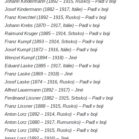
Johann Kindermann (1892 – 1915, Rusko) – Padl v boji
Pamětní deska obětem 1. světové války na
Josef Kindermann (1882 – 1917, Itálie) – Padl v boji
kapli Panny Marie v Lahošti
Franz Knechtel (1892 – 1915, Rusko) – Padl v boji
Pomník obětem 2. světové války v parku v
Johann Krebs (1870 – 1917, Itálie) – Padl v boji
Mikulášovicích
Raimund Kruger (1885 – 1914, Srbsko) – Padl v boji
Pomník obětem bombardování 8. 5. 1945 v
Franz Kumpf (1893 – 1914, Srbsko) – Padl v boji
ulici U Plovárny ve Frýdlantu
Josef Kumpf (1872 – 1916, Itálie) – Padl v boji
Pamětní deska Rumburské vzpoury na
Wenzel Kumpf (1894 – 1918) – Jiné
Základní škole Tyršova v Rumburku
Eduard Laske (1885 – 1917, Itálie) – Padl v boji
Socha Nepokořený v parku Rumburské
Franz Laske (1869 – 1918) – Jiné
vzpoury v Rumburku
Josef Laske (1874 – 1916, Rusko) – Padl v boji
Alfred Lauermann (1892 – 1917) – Jiné
Pamětní deska obětem holokaustu u
Ferdinand Lissner (1882 – 1915, Srbsko) – Padl v boji
židovského hřbitova v Kovanicích
Franz Lissner (1888 – 1915, Rusko) – Padl v boji
Pamětní deska legionářům na Obecním
Anton Lorz (1892 – 1914, Rusko) – Padl v boji
úřadě v Kovanicích
Anton Lorz (1880 – 1917, Rumunsko) – Padl v boji
Pomník obětem 1. světové války v
Franz Lorz (1892 – 1915, Rusko) – Padl v boji
Kovanicích
Ignaz Lorz (1892 – 1916) – Jiné