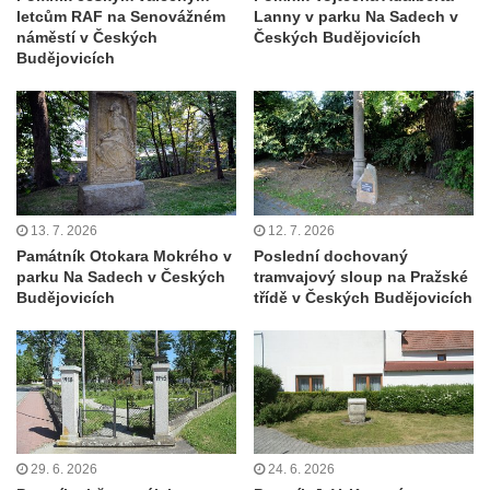
Josefa v Jimlíně
letcům RAF na Senovážném
Lanny v parku Na Sadech v
náměstí v Českých
Českých Budějovicích
Kenotaf Bohdana Vohánky na hřbitově v
Budějovicích
Opočně u Loun
Kenotaf Josefa Hájka na hřbitově v Opočně
u Loun
Kenotaf Josefa Fazakaše na hřbitově v
Opočně u Loun
Hrob Josefa Dvořáka na hřbitově v Opočně
13. 7. 2026
12. 7. 2026
Památník Otokara Mokrého v
Poslední dochovaný
u Loun
parku Na Sadech v Českých
tramvajový sloup na Pražské
Hrob Antonína Roflíka na hřbitově v Opočně
Budějovicích
třídě v Českých Budějovicích
u Loun
Hrob Emanuela Hrabala na hřbitově v
Opočně u Loun
Pomník obětem 1. světové války na hřbitově
v Dolním Podluží
29. 6. 2026
24. 6. 2026
Pomník obětem 1. světové války před