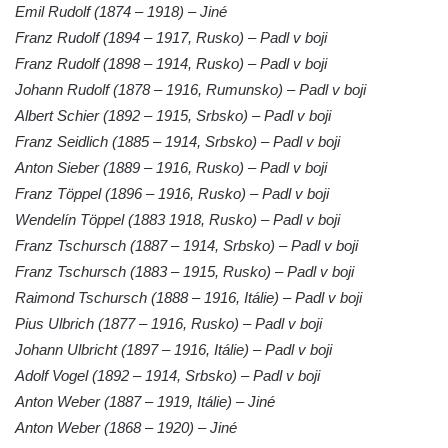
Emil Rudolf (1874 – 1918) – Jiné
Hrob Christodoulona Panayiotise na
Franz Rudolf (1894 – 1917, Rusko) – Padl v boji
hřbitově v Benešově nad Ploučnicí
Franz Rudolf (1898 – 1914, Rusko) – Padl v boji
Hrob Franze Wünsche na hřbitově v
Johann Rudolf (1878 – 1916, Rumunsko) – Padl v boji
Benešově nad Ploučnicí
Albert Schier (1892 – 1915, Srbsko) – Padl v boji
Franz Seidlich (1885 – 1914, Srbsko) – Padl v boji
Pamětní desky obětem 1. světové války v
Anton Sieber (1889 – 1916, Rusko) – Padl v boji
kapli Panny Marie Bolestné v Benešově
Franz Töppel (1896 – 1916, Rusko) – Padl v boji
nad Ploučnicí
Wendelín Töppel (1883 1918, Rusko) – Padl v boji
Pamětní deska Samuela Fullera na zámku
Franz Tschursch (1887 – 1914, Srbsko) – Padl v boji
v Sokolově
Franz Tschursch (1883 – 1915, Rusko) – Padl v boji
Kenotaf Ericha Ullmanna na hřbitově
Raimond Tschursch (1888 – 1916, Itálie) – Padl v boji
Šumburk nad Desnou v Tanvaldu
Pius Ulbrich (1877 – 1916, Rusko) – Padl v boji
Hrob Pavla Patušnika na hřbitově Šumburk
Johann Ulbricht (1897 – 1916, Itálie) – Padl v boji
nad Desnou v Tanvaldu
Adolf Vogel (1892 – 1914, Srbsko) – Padl v boji
Hrob sovětských dětí na hřbitově Šumburk
Anton Weber (1887 – 1919, Itálie) – Jiné
nad Desnou v Tanvaldu
Anton Weber (1868 – 1920) – Jiné