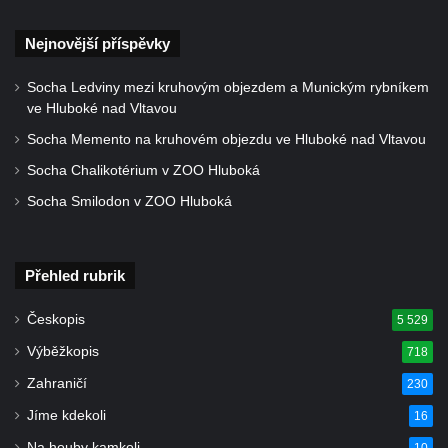
nad Ploučnicí
Nejnovější příspěvky
Pamětní deska Samuela Fullera na zámku
v Sokolově
Socha Ledviny mezi kruhovým objezdem a Munickým rybníkem
ve Hluboké nad Vltavou
Kenotaf Ericha Ullmanna na hřbitově
Šumburk nad Desnou v Tanvaldu
Socha Memento na kruhovém objezdu ve Hluboké nad Vltavou
Hrob Pavla Patušnika na hřbitově Šumburk
Socha Chalikotérium v ZOO Hluboká
nad Desnou v Tanvaldu
Socha Smilodon v ZOO Hluboká
Hrob sovětských dětí na hřbitově Šumburk
nad Desnou v Tanvaldu
Přehled rubrik
Pomník prvního a druhého odboje v
Tanvaldu
Českopis
5 529
Kenotaf Josefa Staritze na hřbitově ve
Výběžkopis
718
Starých Křečanech
Zahraničí
230
Hrob Antona Reintsche na hřbitově ve
Jíme kdekoli
16
Starých Křečanech
Na houby kamkoli
10