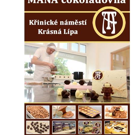
Lužici
Pomník vojákům Rudé armády na hřbitově
v Kozlech
Pamětní deska pochodu smrti v Saupsdorfu
Pomník obětem 2. světové války v parku
Walthera von der Vogelweide v Duchcově
Památník obětem holokaustu v Lipové ulici
v Duchcově
Pomník obětem válek v Jeníkově
Pamětní deska obětem 1. světové války na
kapli Panny Marie v Lahošti
Pomník obětem 2. světové války v parku v
Mikulášovicích
Pomník obětem bombardování 8. 5. 1945 v
ulici U Plovárny ve Frýdlantu