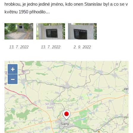
hrobkou, je jedno jediné jméno, kdo onen Stanislav byl a co se v
Pomník obětem 1. a 2. světové války v
květnu 1950 přihodilo…
Římově
Hrob Petera Korgera a Petra Štindla na
hřbitově v Římově
Pomník obětem 1. světové války v Dolním
13. 7. 2022
13. 7. 2022
2. 9. 2022
Předoníně
Pomník obětem 2. světové války v Plavu
Pamětní deska obětem 1. světové války v
Plavu
Kenotaf Pepiho Meisela na hřbitově v
Dolním Podluží
Kenotaf Leopolda Malata na hřbitově v
Dolním Podluží
Kenotaf Antona Klause na hřbitově v
Dolním Podluží