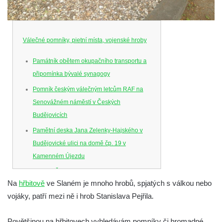
Válečné pomníky, pietní místa, vojenské hroby
Památník obětem okupačního transportu a
připomínka bývalé synagogy
Pomník českým válečným letcům RAF na
Senovážném náměstí v Českých
Budějovicích
Pamětní deska Jana Zelenky-Hajského v
Budějovické ulici na domě čp. 19 v
Kamenném Újezdu
Kenotaf Šimona Valhy na starém hřbitově v
Na
hřbitově
ve Slaném je mnoho hrobů, spjatých s válkou nebo
Kamenném Újezdě
vojáky, patří mezi ně i hrob Stanislava Pejřila.
Kenotaf Václava B. Hájka na starém
hřbitově v Kamenném Újezdě
Povětšinou na hřbitovech vyhledávám pomníky či hromadné