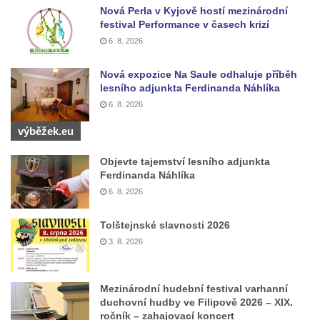
Nová Perla v Kyjově hostí mezinárodní
Pomník obětem válek před hřbitovem v
festival Performance v časech krizí
Hostíně u Vojkovic
6. 8. 2026
Kenotaf Václava Floriána na hřbitově v
Lužci nad Vltavou
Nová expozice Na Saule odhaluje příběh
lesního adjunkta Ferdinanda Náhlíka
Kenotaf Miloslava Švice na hřbitově v Lužci
6. 8. 2026
nad Vltavou
výběžek.eu
Hrob Václava Kufnera na hřbitově v Lužci
nad Vltavou
Objevte tajemství lesního adjunkta
Pomník vojákům Rudé armády na hřbitově
Ferdinanda Náhlíka
6. 8. 2026
v Lužci nad Vltavou
Pomník Ladislava Sedláčka a Karla Pelce u
Tolštejnské slavnosti 2026
silnice severně od Lužce nad Vltavou
3. 8. 2026
Kenotaf Alfeda Harnische na hřbitově v
Hrobčicích
Mezinárodní hudební festival varhanní
Pomník obětem válek v Hrobčicích
duchovní hudby ve Filipově 2026 – XIX.
ročník – zahajovací koncert
Pomník obětem válek v Mirošovicích