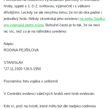
Pomník obětem válek na Náměstí v
hroby, spjaté s 1. či 2. světovou, výjimečně i s válkami
Kamenném Újezdě
dřívějšími. Leckdy se ale nevyhnu tomu, že mi do oka padne i
Kenotaf Jana Mojžiše na hřbitově ve
jednotlivý hrob. Někdy zkontroluji jeho existenci
na webu Spolku
Velešíně
pro vojenská pietní místa
. Bohužel často je to tak, že se neví
Kenotaf Josefa Jílka na hřbitově ve
nic víc, než co je na náhrobku uvedeno:
Velešíně
Nápis:
Hrob Jana Foitla na hřbitově ve Velešíně
RODINA PEJŘILOVA
Hrob Ludvíka Tůmy na hřbitově ve Velešíně
Hrob Josefa Havla na hřbitově ve Velešíně
STANISLAV
Pomník obětem 2. světové války na hřbitově
*27.11.1920 †28.5.1950
u kostela svatého Václava ve Velešíně
Poznámka: foto vojáka v uniformě
Pamětní deska 240 MILES TO FREEDOM u
pomníku obětem válek na náměstí J. V.
V Centrální evidenci válečných hrobů není hrob evidován.
Kamarýta ve Velešíně
Pomník obětem 1. a 2. světové války na
Kdo ví, proč na místě, které mělo být dle nadpisu rodinnou
náměstí J. V. Kamarýta ve Velešíně