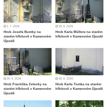
koncentračního tábora v Tovární ulici v
Rychnově u Jablonce nad Nisou
Kenotaf Alfreda Langa na hřbitově v Krásné
u Pěnčína
1. 7. 2026
30. 6. 2026
Kenotaf Emila Posselta na hřbitově v
Hrob Josefa Bumby na
Hrob Karla Müllera na starém
Krásné u Pěnčína
starém hřbitově v Kamenném
hřbitově v Kamenném Újezdě
Újezdě
Kenotaf Edmunda Andera na hřbitově v
Krásné u Pěnčína
Hřbitovní kaple rodiny Fiedler na hřbitově v
Teplicích nad Metují
Kenotaf Franze Ruseho na hřbitově v
Teplicích nad Metují
30. 6. 2026
30. 6. 2026
Hrob Františka Zelenky na
Hrob Karla Tomka na starém
Pomník obětem 2. světové války na hřbitově
starém hřbitově v Kamenném
hřbitově v Kamenném Újezdě
v Teplicích nad Metují
Újezdě
Hrob Waltera Hilleho na hřbitově ve Vlčí
Hoře