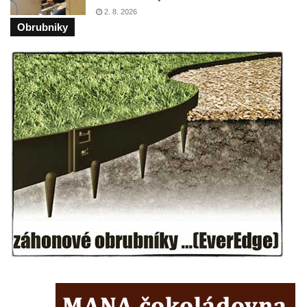
2. 8. 2026
Hrob vojáků Rudé armády na hřbitově v
Obrubniky
Račicích
Hrob Jiřího Dovhomilji na hřbitově v
Račicích
Hrob Antonína Medáčka na hřbitově v
Račicích
Hrob Josefa Moravce a Miroslava Moravce
na hřbitově v Dobříni
Pomník obětem válek na hřbitově v Dobříni
Pomník obětem 1. světové války v Lužici
Kenotaf Josefa Matese na hřbitově v Lužici
Pamětní deska Giuseppe Capella na
hřbitově v Lužici
Kenotaf Emila Miksche na hřbitově v Lužici
Kenotaf Antonína Krause na hřbitově v