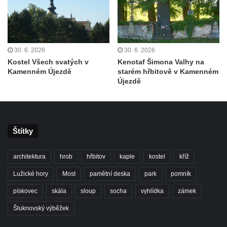
Kenotaf Oskara Ringelhana na hřbitově v
Benešově nad Ploučnicí
Kenotaf Augusta Michela na hřbitově v
30. 6. 2026
30. 6. 2026
Benešově nad Ploučnicí
Kostel Všech svatých v
Kenotaf Šimona Valhy na
Hrob Šumových na hřbitově v Benešově
Kamenném Újezdě
starém hřbitově v Kamenném
nad Ploučnicí
Újezdě
Hrob Theodora Sommera na hřbitově v
Benešově nad Ploučnicí
Hrob Wendelina Janiche na hřbitově v
Štítky
Benešově nad Ploučnicí
Hrob Christodoulona Panayiotise na
architektura
hrob
hřbitov
kaple
kostel
kříž
hřbitově v Benešově nad Ploučnicí
Lužické hory
Most
pamětní deska
park
pomník
Hrob Franze Wünsche na hřbitově v
pískovec
skála
sloup
socha
vyhlídka
zámek
Benešově nad Ploučnicí
Šluknovský výběžek
Pamětní desky obětem 1. světové války v
kapli Panny Marie Bolestné v Benešově