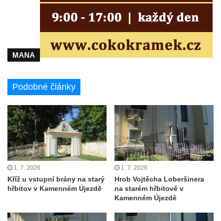
Pamětní deska Rumburské vzpoury na
Základní škole Tyršova v Rumburku
Socha Nepokořený v parku Rumburské
vzpoury v Rumburku
MANA
Pamětní deska obětem holokaustu u
židovského hřbitova v Kovanicích
Podobné články
Pamětní deska legionářům na Obecním
úřadě v Kovanicích
Pomník obětem 1. světové války v
Kovanicích
Pomník obětem válek v Kněževsi
Pamětní deska Rudé armádě na radnici v
1. 7. 2026
1. 7. 2026
Trutnově
Kříž u vstupní brány na starý
Hrob Vojtěcha Loberšinera
Pomník obětem koncentračního tábora na
hřbitov v Kamenném Újezdě
na starém hřbitově v
Kamenném Újezdě
hřbitově v Rychnově u Jablonce nad Nisou
Pomník pracovního nasazení vězňů