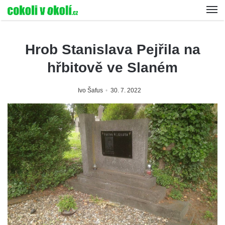
Hrob Stanislava Pejřila na
hřbitově ve Slaném
Ivo Šafus
30. 7. 2022