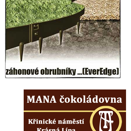
Kenotaf Antonína Krause na hřbitově v
Lužici
Pomník vojákům Rudé armády na hřbitově
v Kozlech
Pamětní deska pochodu smrti v Saupsdorfu
Pomník obětem 2. světové války v parku
Walthera von der Vogelweide v Duchcově
Památník obětem holokaustu v Lipové ulici
v Duchcově
Pomník obětem válek v Jeníkově
Pamětní deska obětem 1. světové války na
kapli Panny Marie v Lahošti
Pomník obětem 2. světové války v parku v
Mikulášovicích
Pomník obětem bombardování 8. 5. 1945 v