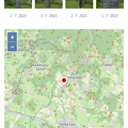
Dolním Podluží
Kenotaf Heinricha Klause na hřbitově v
1. 7. 2021
1. 7. 2021
1. 7. 2021
1. 7. 2021
Dolním Podluží
Kenotaf Josefa Stolle na hřbitově v Dolním
Podluží
Pomník obětem 1. světové války na
židovském hřbitově v Mostě
Hrob Aloise Podrábského na hřbitově v
Račicích
Pamětní deska Miroslava Švice na domě
čp. 43 v Lužci nad Vltavou
Pomník obětem 2. světové války v ulici 1.
máje v Lužci nad Vltavou
Pomník obětem válek v ulici 1. máje v Lužci
nad Vltavou
Hrob Vladislava Neumana v Hostíně u