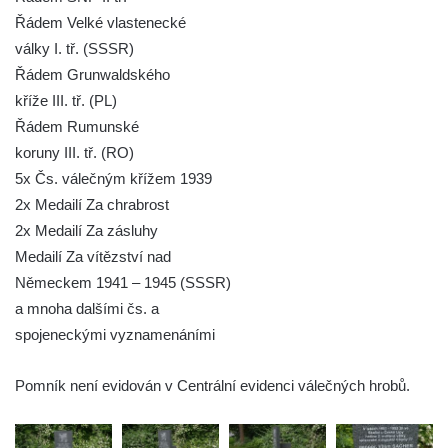
Řádem Velké vlastenecké
náměstí J. V. Kamarýta ve Velešíně
války I. tř. (SSSR)
Pomník obětem 1. a 2. světové války v
Řádem Grunwaldského
Římově
kříže III. tř. (PL)
Hrob Petera Korgera a Petra Štindla na
Řádem Rumunské
hřbitově v Římově
koruny III. tř. (RO)
Pomník obětem 1. světové války v Dolním
5x Čs. válečným křížem 1939
Předoníně
2x Medailí Za chrabrost
Pomník obětem 2. světové války v Plavu
2x Medailí Za zásluhy
Medailí Za vítězství nad
Pamětní deska obětem 1. světové války v
Německem 1941 – 1945 (SSSR)
Plavu
a mnoha dalšími čs. a
Kenotaf Pepiho Meisela na hřbitově v
spojeneckými vyznamenáními
Dolním Podluží
Kenotaf Leopolda Malata na hřbitově v
Pomník není evidován v Centrální evidenci válečných hrobů.
Dolním Podluží
Kenotaf Antona Klause na hřbitově v