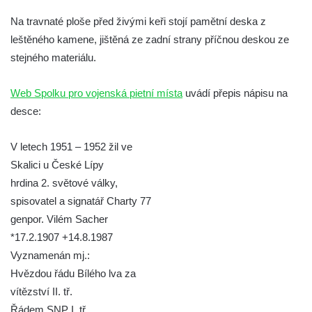
hřbitově v Kamenném Újezdě
Na travnaté ploše před živými keři stojí pamětní deska z
Pomník obětem válek na Náměstí v
leštěného kamene, jištěná ze zadní strany příčnou deskou ze
Kamenném Újezdě
stejného materiálu.
Kenotaf Jana Mojžiše na hřbitově ve
Velešíně
Web Spolku pro vojenská pietní místa
uvádí přepis nápisu na
desce:
Kenotaf Josefa Jílka na hřbitově ve
Velešíně
V letech 1951 – 1952 žil ve
Hrob Jana Foitla na hřbitově ve Velešíně
Skalici u České Lípy
Hrob Ludvíka Tůmy na hřbitově ve Velešíně
hrdina 2. světové války,
Hrob Josefa Havla na hřbitově ve Velešíně
spisovatel a signatář Charty 77
Pomník obětem 2. světové války na hřbitově
genpor. Vilém Sacher
u kostela svatého Václava ve Velešíně
*17.2.1907 +14.8.1987
Vyznamenán mj.:
Pamětní deska 240 MILES TO FREEDOM u
Hvězdou řádu Bílého lva za
pomníku obětem válek na náměstí J. V.
vítězství II. tř.
Kamarýta ve Velešíně
Řádem SNP I. tř.
Pomník obětem 1. a 2. světové války na