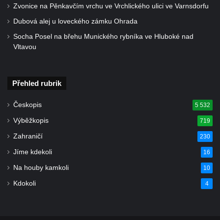
Starých Křečanech
Zvonice na Pěnkavčím vrchu ve Vrchlického ulici ve Varnsdorfu
Hrob rodiny Klingerových na hřbitově ve
Dubová alej u loveckého zámku Ohrada
Starých Křečanech
Socha Posel na břehu Munického rybníka ve Hluboké nad
Pomník obětem 1. světové války v
Vltavou
Tyršových sadech v Jablonci nad Nisou
Pamětní desky obětem 1. světové války na
Přehled rubrik
kapli svaté Alžběty Durynské v Dolních
Křečanech
Českopis
5 532
Pomník Theodora Körnera v Tyršově ulici v
Výběžkopis
719
Šluknově
Zahraničí
230
Pomník Františka Josefa I. u křížové cesty
Jíme kdekoli
16
ve Šluknově
Na houby kamkoli
10
Pamětní deska Polské armádě na budově
MÚ v ulici 2. polské armády v Rumburku
Kdokoli
4
Kenotaf Richarda Grossmanna na hřbitově
v Dubé