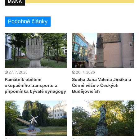
MANA
Pomník pracovního nasazení vězňů
koncentračního tábora v Tovární ulici v
Podobné články
Rychnově u Jablonce nad Nisou
Kenotaf Alfreda Langa na hřbitově v Krásné
u Pěnčína
Kenotaf Emila Posselta na hřbitově v
Krásné u Pěnčína
Kenotaf Edmunda Andera na hřbitově v
27. 7. 2026
26. 7. 2026
Krásné u Pěnčína
Památník obětem
Socha Jana Valeria Jirsíka u
Hřbitovní kaple rodiny Fiedler na hřbitově v
okupačního transportu a
Černé věže v Českých
připomínka bývalé synagogy
Budějovicích
Teplicích nad Metují
Kenotaf Franze Ruseho na hřbitově v
Teplicích nad Metují
Pomník obětem 2. světové války na hřbitově
v Teplicích nad Metují
Hrob Waltera Hilleho na hřbitově ve Vlčí