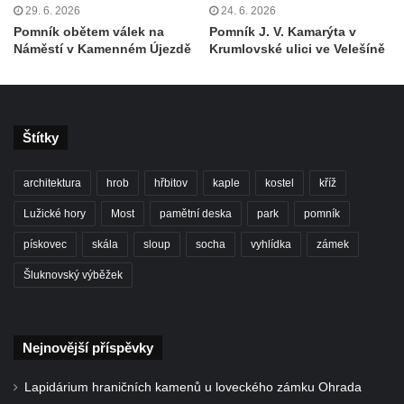
Pamětní desky obětem 1. světové války v
29. 6. 2026
24. 6. 2026
kapli Panny Marie Bolestné v Benešově
Pomník obětem válek na
Pomník J. V. Kamarýta v
Náměstí v Kamenném Újezdě
Krumlovské ulici ve Velešíně
nad Ploučnicí
Pamětní deska Samuela Fullera na zámku
v Sokolově
Kenotaf Ericha Ullmanna na hřbitově
Štítky
Šumburk nad Desnou v Tanvaldu
Hrob Pavla Patušnika na hřbitově Šumburk
architektura
hrob
hřbitov
kaple
kostel
kříž
nad Desnou v Tanvaldu
Lužické hory
Most
pamětní deska
park
pomník
Hrob sovětských dětí na hřbitově Šumburk
pískovec
skála
sloup
socha
vyhlídka
zámek
nad Desnou v Tanvaldu
Šluknovský výběžek
Pomník prvního a druhého odboje v
Tanvaldu
Kenotaf Josefa Staritze na hřbitově ve
Nejnovější příspěvky
Starých Křečanech
Hrob Antona Reintsche na hřbitově ve
Lapidárium hraničních kamenů u loveckého zámku Ohrada