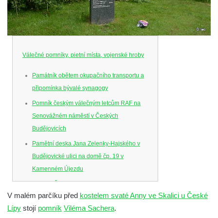
Válečné pomníky, pietní místa, vojenské hroby
Památník obětem okupačního transportu a
připomínka bývalé synagogy
Pomník českým válečným letcům RAF na
Senovážném náměstí v Českých
Budějovicích
Pamětní deska Jana Zelenky-Hajského v
Budějovické ulici na domě čp. 19 v
Kamenném Újezdu
Kenotaf Šimona Valhy na starém hřbitově v
V malém parčíku před
kostelem svaté Anny ve Skalici u České
Kamenném Újezdě
Lípy
stojí
pomník
Viléma Sachera
.
Kenotaf Václava B. Hájka na starém