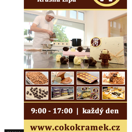
ulici U Plovárny ve Frýdlantu
Pamětní deska Rumburské vzpoury na
Základní škole Tyršova v Rumburku
Socha Nepokořený v parku Rumburské
vzpoury v Rumburku
Pamětní deska obětem holokaustu u
židovského hřbitova v Kovanicích
Pamětní deska legionářům na Obecním
úřadě v Kovanicích
Pomník obětem 1. světové války v
Kovanicích
Pomník obětem válek v Kněževsi
Pamětní deska Rudé armádě na radnici v
Trutnově
Pomník obětem koncentračního tábora na
hřbitově v Rychnově u Jablonce nad Nisou