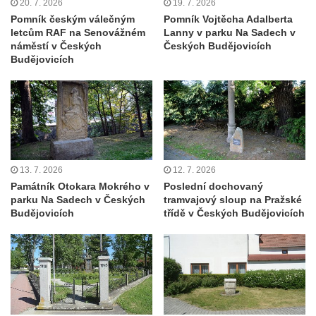
20. 7. 2026
19. 7. 2026
Hoře
Pomník českým válečným
Pomník Vojtěcha Adalberta
letcům RAF na Senovážném
Lanny v parku Na Sadech v
Kenotaf Oskara Ringelhana na hřbitově v
náměstí v Českých
Českých Budějovicích
Benešově nad Ploučnicí
Budějovicích
Kenotaf Augusta Michela na hřbitově v
Benešově nad Ploučnicí
Hrob Šumových na hřbitově v Benešově
nad Ploučnicí
Hrob Theodora Sommera na hřbitově v
13. 7. 2026
12. 7. 2026
Benešově nad Ploučnicí
Památník Otokara Mokrého v
Poslední dochovaný
Hrob Wendelina Janiche na hřbitově v
parku Na Sadech v Českých
tramvajový sloup na Pražské
Budějovicích
třídě v Českých Budějovicích
Benešově nad Ploučnicí
Hrob Christodoulona Panayiotise na
hřbitově v Benešově nad Ploučnicí
Hrob Franze Wünsche na hřbitově v
Benešově nad Ploučnicí