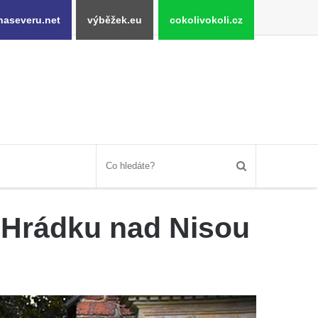
naseveru.net
výběžek.eu
cokolivokoli.cz
v Hrádku nad Nisou