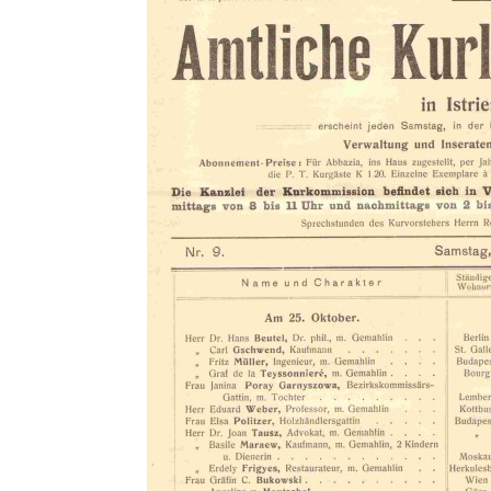
Hrob Aloise Podrábského na hřbitově v
Račicích
Pamětní deska Miroslava Švice na domě
čp. 43 v Lužci nad Vltavou
Pomník obětem 2. světové války v ulici 1.
máje v Lužci nad Vltavou
Pomník obětem válek v ulici 1. máje v Lužci
nad Vltavou
Hrob Vladislava Neumana v Hostíně u
Vojkovic
Pomník obětem válek před hřbitovem v
Hostíně u Vojkovic
Kenotaf Václava Floriána na hřbitově v
Lužci nad Vltavou
Kenotaf Miloslava Švice na hřbitově v Lužci
nad Vltavou