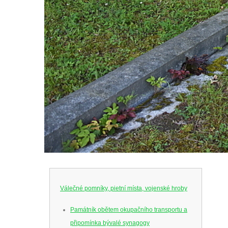
Válečné pomníky, pietní místa, vojenské hroby
Památník obětem okupačního transportu a
připomínka bývalé synagogy