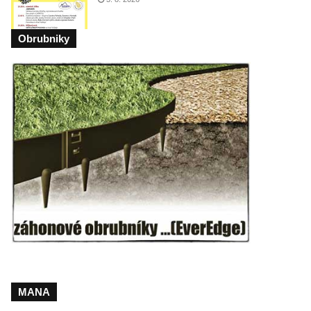
Obrubniky
MANA