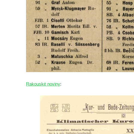
Předoníně
Pomník obětem 2. světové války v Plavu
Pamětní deska obětem 1. světové války v
Plavu
Kenotaf Pepiho Meisela na hřbitově v
Dolním Podluží
Kenotaf Leopolda Malata na hřbitově v
Dolním Podluží
Kenotaf Antona Klause na hřbitově v
Dolním Podluží
Rakouské noviny
:
Kenotaf Heinricha Klause na hřbitově v
Dolním Podluží
Kenotaf Josefa Stolle na hřbitově v Dolním
Podluží
Pomník obětem 1. světové války na
židovském hřbitově v Mostě