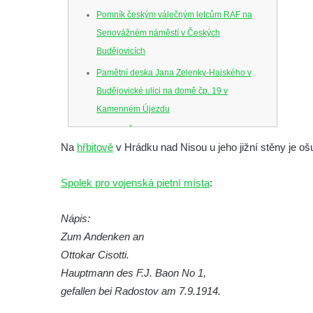
Pomník českým válečným letcům RAF na
Senovážném náměstí v Českých
Budějovicích
Pamětní deska Jana Zelenky-Hajského v
Budějovické ulici na domě čp. 19 v
Kamenném Újezdu
Kenotaf Šimona Valhy na starém hřbitově v
Na
hřbitově
v Hrádku nad Nisou u jeho jižní stěny je ošu
Kamenném Újezdě
Kenotaf Václava B. Hájka na starém
Spolek pro vojenská pietní místa
:
hřbitově v Kamenném Újezdě
Pomník obětem válek na Náměstí v
Nápis:
Kamenném Újezdě
Zum Andenken an
Kenotaf Jana Mojžiše na hřbitově ve
Ottokar Cisotti.
Velešíně
Hauptmann des F.J. Baon No 1,
gefallen bei Radostov am 7.9.1914.
Kenotaf Josefa Jílka na hřbitově ve
Velešíně