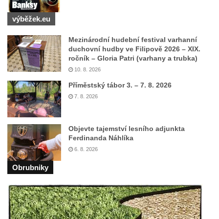
silnice severně od Lužce nad Vltavou
výběžek.eu
Kenotaf Alfeda Harnische na hřbitově v
Hrobčicích
Mezinárodní hudební festival varhanní
duchovní hudby ve Filipově 2026 – XIX.
Pomník obětem válek v Hrobčicích
ročník – Gloria Patri (varhany a trubka)
Pomník obětem válek v Mirošovicích
10. 8. 2026
Hrob vojáků Rudé armády na hřbitově v
Příměstský tábor 3. – 7. 8. 2026
Račicích
7. 8. 2026
Hrob Jiřího Dovhomilji na hřbitově v
Račicích
Objevte tajemství lesního adjunkta
Hrob Antonína Medáčka na hřbitově v
Ferdinanda Náhlíka
Račicích
6. 8. 2026
Hrob Josefa Moravce a Miroslava Moravce
Obrubniky
na hřbitově v Dobříni
Pomník obětem válek na hřbitově v Dobříni
Pomník obětem 1. světové války v Lužici