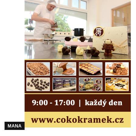
Pomník obětem 2. světové války v parku v
Mikulášovicích
Pomník obětem bombardování 8. 5. 1945 v
ulici U Plovárny ve Frýdlantu
Pamětní deska Rumburské vzpoury na
Základní škole Tyršova v Rumburku
Socha Nepokořený v parku Rumburské
vzpoury v Rumburku
Pamětní deska obětem holokaustu u
židovského hřbitova v Kovanicích
Pamětní deska legionářům na Obecním
úřadě v Kovanicích
Pomník obětem 1. světové války v
Kovanicích
MANA
Pomník obětem válek v Kněževsi