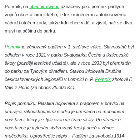
Kamenném Újezdu
Pomník, na
obecním webu
označený jako pomník padlých
Kenotaf Šimona Valhy na starém hřbitově v
vojínů okresu lomnického, je ke zmíněnému autobusovému
Kamenném Újezdě
nádraží otočen zády, takže kdo chce vidět a zjistit, nač se dívá,
Kenotaf Václava B. Hájka na starém
musí na pěšinu do parku.
hřbitově v Kamenném Újezdě
Pomník
Pomník obětem válek na Náměstí v
je věnovaný padlým v 1. světové válce. Slavnostně byl
odhalen v roce 1921 v parku Svatopluka Čecha u tkalcovské
Kamenném Újezdě
školy (později lesnické učiliště), ale v roce 1933 byl přemístěn
Kenotaf Jana Mojžiše na hřbitově ve
do parku za Tylovým divadlem. Stavbu iniciovala Družina
Velešíně
československých legionářů v Lomnici n. P.
Pomník
zhotovil F.
Kenotaf Josefa Jílka na hřbitově ve
Vajs z Hořic (za obnos 25.000 Kč).
Velešíně
Hrob Jana Foitla na hřbitově ve Velešíně
Popis pomníku: Plastika bojovníka s praporem v pravici na
Hrob Ludvíka Tůmy na hřbitově ve Velešíně
umírající rakouskouherské orlici je umístěna na mohutném
podstavci, který je stylizován ve tvaru skály. Po stranách
Hrob Josefa Havla na hřbitově ve Velešíně
podstavce je vytesán stylizovaný řecký oheň a věnec
Pomník obětem 2. světové války na hřbitově
mučedníka. Uprostřed je nápis – Padlým za svobodu 1914-
u kostela svatého Václava ve Velešíně