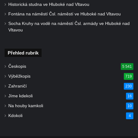
Historická studna ve Hluboké nad Vltavou
Kenotaf Josefa Staritze na hřbitově ve
Fontána na náměstí Čsl. náměstí ve Hluboké nad Vltavou
Starých Křečanech
Socha Kruhy na vodě na náměstí Čsl. armády ve Hluboké nad
Hrob Antona Reintsche na hřbitově ve
Vltavou
Starých Křečanech
Hrob rodiny Klingerových na hřbitově ve
Starých Křečanech
Přehled rubrik
Pomník obětem 1. světové války v
Českopis
5 541
Tyršových sadech v Jablonci nad Nisou
Výběžkopis
719
Pamětní desky obětem 1. světové války na
kapli svaté Alžběty Durynské v Dolních
Zahraničí
230
Křečanech
Jíme kdekoli
16
Pomník Theodora Körnera v Tyršově ulici v
Na houby kamkoli
10
Šluknově
Kdokoli
4
Pomník Františka Josefa I. u křížové cesty
ve Šluknově