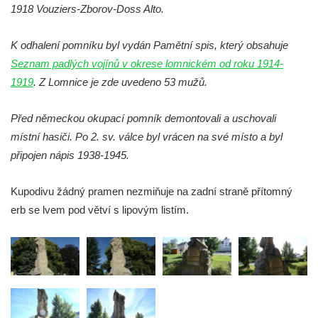
1918 Vouziers-Zborov-Doss Alto.
Pamětní deska 240 MILES TO FREEDOM u
pomníku obětem válek na náměstí J. V.
K odhalení pomníku byl vydán Pamětní spis, který obsahuje
Kamarýta ve Velešíně
Seznam padlých vojínů v okrese lomnickém od roku 1914-
Pomník obětem 1. a 2. světové války na
1919
. Z Lomnice je zde uvedeno 53 mužů.
náměstí J. V. Kamarýta ve Velešíně
Pomník obětem 1. a 2. světové války v
Před německou okupací pomník demontovali a uschovali
Římově
místní hasiči. Po 2. sv. válce byl vrácen na své místo a byl
připojen nápis 1938-1945.
Hrob Petera Korgera a Petra Štindla na
hřbitově v Římově
Kupodivu žádný pramen nezmiňuje na zadní straně přítomný
Pomník obětem 1. světové války v Dolním
erb se lvem pod větví s lipovým listím.
Předoníně
Pomník obětem 2. světové války v Plavu
Pamětní deska obětem 1. světové války v
Plavu
Kenotaf Pepiho Meisela na hřbitově v
Dolním Podluží