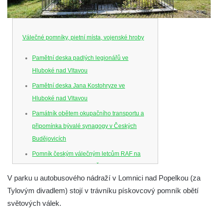
Válečné pomníky, pietní místa, vojenské hroby
Pamětní deska padlých legionářů ve
Hluboké nad Vltavou
Pamětní deska Jana Kostohryze ve
Hluboké nad Vltavou
Památník obětem okupačního transportu a
připomínka bývalé synagogy v Českých
Budějovicích
Pomník českým válečným letcům RAF na
Senovážném náměstí v Českých
V parku u autobusového nádraží v Lomnici nad Popelkou (za
Budějovicích
Tylovým divadlem) stojí v trávníku pískovcový pomník obětí
Pamětní deska Jana Zelenky-Hajského v
světových válek.
Budějovické ulici na domě čp. 19 v