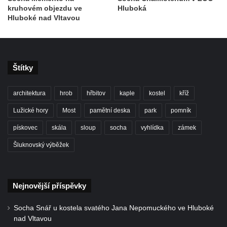
kruhovém objezdu ve
Hluboká
hřbitově v Benešově nad Ploučnicí
Hluboké nad Vltavou
Hrob Franze Wünsche na hřbitově v
Benešově nad Ploučnicí
Pamětní desky obětem 1. světové války v
kapli Panny Marie Bolestné v Benešově
Štítky
nad Ploučnicí
architektura
hrob
hřbitov
kaple
kostel
kříž
Pamětní deska Samuela Fullera na zámku
v Sokolově
Lužické hory
Most
pamětní deska
park
pomník
Kenotaf Ericha Ullmanna na hřbitově
pískovec
skála
sloup
socha
vyhlídka
zámek
Šumburk nad Desnou v Tanvaldu
Šluknovský výběžek
Hrob Pavla Patušnika na hřbitově Šumburk
nad Desnou v Tanvaldu
Hrob sovětských dětí na hřbitově Šumburk
Nejnovější příspěvky
nad Desnou v Tanvaldu
Socha Snář u kostela svatého Jana Nepomuckého ve Hluboké
Pomník prvního a druhého odboje v
nad Vltavou
Tanvaldu