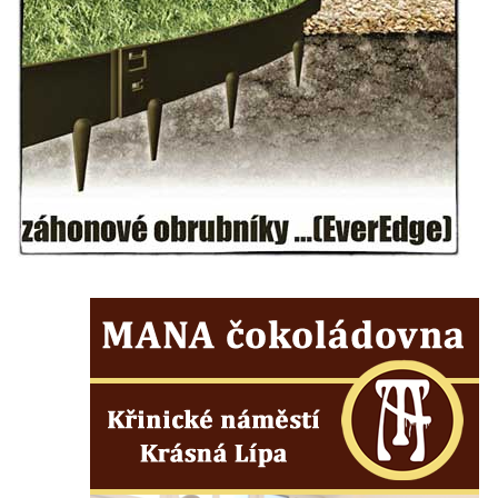
Kenotaf Josefa Matese na hřbitově v Lužici
Pamětní deska Giuseppe Capella na
hřbitově v Lužici
Kenotaf Emila Miksche na hřbitově v Lužici
Kenotaf Antonína Krause na hřbitově v
Lužici
Pomník vojákům Rudé armády na hřbitově
v Kozlech
Pamětní deska pochodu smrti v Saupsdorfu
Pomník obětem 2. světové války v parku
Walthera von der Vogelweide v Duchcově
Památník obětem holokaustu v Lipové ulici
v Duchcově
Pomník obětem válek v Jeníkově
Pamětní deska obětem 1. světové války na
kapli Panny Marie v Lahošti