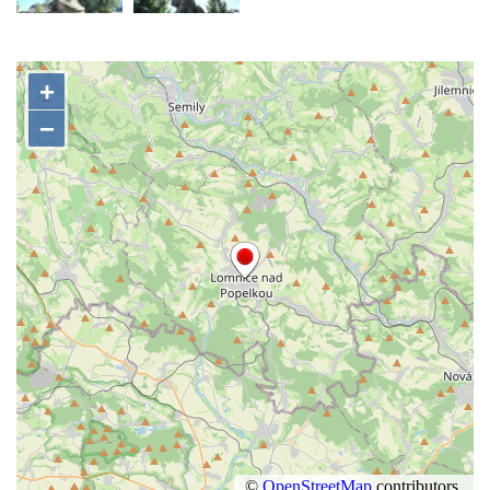
Kenotaf Leopolda Malata na hřbitově v
Dolním Podluží
Kenotaf Antona Klause na hřbitově v
Dolním Podluží
Kenotaf Heinricha Klause na hřbitově v
Dolním Podluží
Kenotaf Josefa Stolle na hřbitově v Dolním
Podluží
Pomník obětem 1. světové války na
židovském hřbitově v Mostě
Hrob Aloise Podrábského na hřbitově v
Račicích
Pamětní deska Miroslava Švice na domě
čp. 43 v Lužci nad Vltavou
Pomník obětem 2. světové války v ulici 1.