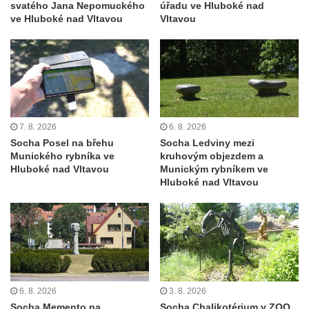
svatého Jana Nepomuckého
úřadu ve Hluboké nad
Teplicích nad Metují
ve Hluboké nad Vltavou
Vltavou
Pomník obětem 2. světové války na hřbitově
v Teplicích nad Metují
Hrob Waltera Hilleho na hřbitově ve Vlčí
Hoře
Kenotaf Oskara Ringelhana na hřbitově v
Benešově nad Ploučnicí
7. 8. 2026
6. 8. 2026
Socha Posel na břehu
Socha Ledviny mezi
Kenotaf Augusta Michela na hřbitově v
Munického rybníka ve
kruhovým objezdem a
Benešově nad Ploučnicí
Hluboké nad Vltavou
Munickým rybníkem ve
Hluboké nad Vltavou
Hrob Šumových na hřbitově v Benešově
nad Ploučnicí
Hrob Theodora Sommera na hřbitově v
Benešově nad Ploučnicí
Hrob Wendelina Janiche na hřbitově v
Benešově nad Ploučnicí
6. 8. 2026
3. 8. 2026
Hrob Christodoulona Panayiotise na
Socha Memento na
Socha Chalikotérium v ZOO