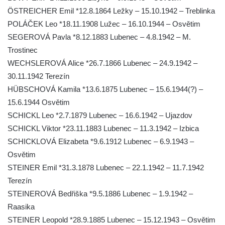
Pamětní deska Samuela Fullera na zámku
ÖSTREICHER Emil *12.8.1864 Ležky – 15.10.1942 – Treblinka
v Sokolově
POLÁČEK Leo *18.11.1908 Lužec – 16.10.1944 – Osvětim
Kenotaf Ericha Ullmanna na hřbitově
SEGEROVÁ Pavla *8.12.1883 Lubenec – 4.8.1942 – M.
Šumburk nad Desnou v Tanvaldu
Trostinec
WECHSLEROVÁ Alice *26.7.1866 Lubenec – 24.9.1942 –
Hrob Pavla Patušnika na hřbitově Šumburk
30.11.1942 Terezín
nad Desnou v Tanvaldu
HÜBSCHOVÁ Kamila *13.6.1875 Lubenec – 15.6.1944(?) –
Hrob sovětských dětí na hřbitově Šumburk
15.6.1944 Osvětim
nad Desnou v Tanvaldu
SCHICKL Leo *2.7.1879 Lubenec – 16.6.1942 – Ujazdov
Pomník prvního a druhého odboje v
SCHICKL Viktor *23.11.1883 Lubenec – 11.3.1942 – Izbica
Tanvaldu
SCHICKLOVÁ Elizabeta *9.6.1912 Lubenec – 6.9.1943 –
Kenotaf Josefa Staritze na hřbitově ve
Osvětim
Starých Křečanech
STEINER Emil *31.3.1878 Lubenec – 22.1.1942 – 11.7.1942
Hrob Antona Reintsche na hřbitově ve
Terezín
Starých Křečanech
STEINEROVÁ Bedřiška *9.5.1886 Lubenec – 1.9.1942 –
Raasika
Hrob rodiny Klingerových na hřbitově ve
STEINER Leopold *28.9.1885 Lubenec – 15.12.1943 – Osvětim
Starých Křečanech