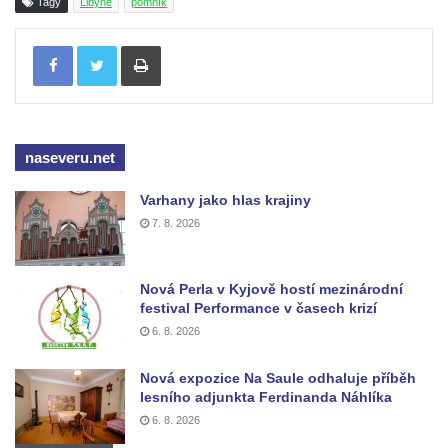
Tagy
Libyně
pomník
Hrob Oldřicha Pokorného na hřbitově v
Tisknout
Chlumčanech
Hrob Antonína Krejcárka na hřbitově v
Chlumčanech
Hrob Josefa Fořta na hřbitově v
naseveru.net
Chlumčanech
Varhany jako hlas krajiny
Hrob vojáků Rudé armády na hřbitově v
7. 8. 2026
Chlumčanech
Hrob Arnošta a Václava Šůmových na
hřbitově v Chlumčanech
Nová Perla v Kyjově hostí mezinárodní
festival Performance v časech krizí
Pomník obětem 1. a 2. světové války v
6. 8. 2026
Chlumčanech
Pomník obětem 1. a 2. světové války ve
Nová expozice Na Saule odhaluje příběh
lesního adjunkta Ferdinanda Náhlíka
Vlčím
6. 8. 2026
Pomník obětem 1. a 2. světové války v