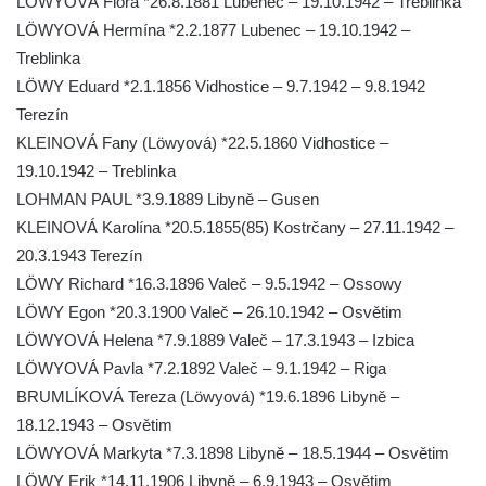
LÖWYOVÁ Flora *26.8.1881 Lubenec – 19.10.1942 – Treblinka
Benešově nad Ploučnicí
LÖWYOVÁ Hermína *2.2.1877 Lubenec – 19.10.1942 –
Kenotaf Augusta Michela na hřbitově v
Treblinka
Benešově nad Ploučnicí
LÖWY Eduard *2.1.1856 Vidhostice – 9.7.1942 – 9.8.1942
Hrob Šumových na hřbitově v Benešově
Terezín
nad Ploučnicí
KLEINOVÁ Fany (Löwyová) *22.5.1860 Vidhostice –
Hrob Theodora Sommera na hřbitově v
19.10.1942 – Treblinka
Benešově nad Ploučnicí
LOHMAN PAUL *3.9.1889 Libyně – Gusen
Hrob Wendelina Janiche na hřbitově v
KLEINOVÁ Karolína *20.5.1855(85) Kostrčany – 27.11.1942 –
Benešově nad Ploučnicí
20.3.1943 Terezín
LÖWY Richard *16.3.1896 Valeč – 9.5.1942 – Ossowy
Hrob Christodoulona Panayiotise na
LÖWY Egon *20.3.1900 Valeč – 26.10.1942 – Osvětim
hřbitově v Benešově nad Ploučnicí
LÖWYOVÁ Helena *7.9.1889 Valeč – 17.3.1943 – Izbica
Hrob Franze Wünsche na hřbitově v
LÖWYOVÁ Pavla *7.2.1892 Valeč – 9.1.1942 – Riga
Benešově nad Ploučnicí
BRUMLÍKOVÁ Tereza (Löwyová) *19.6.1896 Libyně –
Pamětní desky obětem 1. světové války v
18.12.1943 – Osvětim
kapli Panny Marie Bolestné v Benešově
LÖWYOVÁ Markyta *7.3.1898 Libyně – 18.5.1944 – Osvětim
nad Ploučnicí
LÖWY Erik *14.11.1906 Libyně – 6.9.1943 – Osvětim