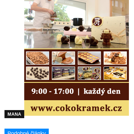
kruhového objezdu ve Hřivicích
Válečný kříž nad pískovnou u silnice
Touchovice – Hřivice
Pomník obětem 1. a 2. světové války v
Touchovicích
Hrob Augustina Bergmana na hřbitově v
Jimlíně
Pomník obětem válek u kaple svatého
Josefa v Jimlíně
Kenotaf Bohdana Vohánky na hřbitově v
Opočně u Loun
Kenotaf Josefa Hájka na hřbitově v Opočně
u Loun
MANA
Kenotaf Josefa Fazakaše na hřbitově v
Opočně u Loun
Hrob Josefa Dvořáka na hřbitově v Opočně
Podobné články