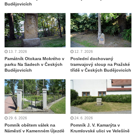
Budějovicích
Kenotaf Franze Singera na hřbitově v
Otvicích
Hrob neznámého rudoarmějce na hřbitově
v Otvicích
Kenotafy Franze Zabranskyho a Ignaze
Mertena na hřbitově v Otvicích
13. 7. 2026
12. 7. 2026
Památník Otokara Mokrého v
Poslední dochovaný
Pomník obětem válek v Pesvicích
parku Na Sadech v Českých
tramvajový sloup na Pražské
Pomník osvobození ve Všestudech
Budějovicích
třídě v Českých Budějovicích
Hrob Václava Michla na hřbitově ve
Strupčicích
Kenotaf Bohdana Teichnera na hřbitově ve
Strupčicích
Hrob Tomáše Šedivce na hřbitově ve
29. 6. 2026
24. 6. 2026
Strupčicích
Pomník obětem válek na
Pomník J. V. Kamarýta v
Náměstí v Kamenném Újezdě
Krumlovské ulici ve Velešíně
Hrob vojáků Rudé armády na hřbitově ve