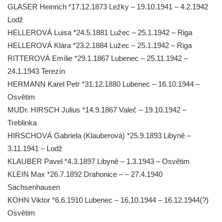
GLASER Heinrich *17.12.1873 Ležky – 19.10.1941 – 4.2.1942
Socha Nepokořený v parku Rumburské
Lodž
vzpoury v Rumburku
HELLEROVÁ Luisa *24.5.1881 Lužec – 25.1.1942 – Riga
Pamětní deska obětem holokaustu u
HELLEROVÁ Klára *23.2.1884 Lužec – 25.1.1942 – Riga
židovského hřbitova v Kovanicích
RITTEROVÁ Emílie *29.1.1867 Lubenec – 25.11.1942 –
Pamětní deska legionářům na Obecním
24.1.1943 Terezín
úřadě v Kovanicích
HERMANN Karel Petr *31.12.1880 Lubenec – 16.10.1944 –
Pomník obětem 1. světové války v
Osvětim
Kovanicích
MUDr. HIRSCH Julius *14.9.1867 Valeč – 19.10.1942 –
Treblinka
Pomník obětem válek v Kněževsi
HIRSCHOVÁ Gabriela (Klauberová) *25.9.1893 Libyně –
Pamětní deska Rudé armádě na radnici v
3.11.1941 – Lodž
Trutnově
KLAUBER Pavel *4.3.1897 Libyně – 1.3.1943 – Osvětim
Pomník obětem koncentračního tábora na
KLEIN Max *26.7.1892 Drahonice – – 27.4.1940
hřbitově v Rychnově u Jablonce nad Nisou
Sachsenhausen
Pomník pracovního nasazení vězňů
KOHN Viktor *6.6.1910 Lubenec – 16.10.1944 – 16.12.1944(?)
koncentračního tábora v Tovární ulici v
Osvětim
Rychnově u Jablonce nad Nisou