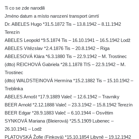
Račicích
Ti co se zde narodili
Hrob Jiřího Dovhomilji na hřbitově v
Jméno datum a místo narození transport úmrtí
Račicích
Dr. ABELES Hugo *31.5.1872 Tis – 13.8.1942 – 8.11.1942
Hrob Antonína Medáčka na hřbitově v
Terezín
Račicích
ABELES Leopold *9.5.1874 Tis – 16.10.1941 – 16.5.1942 Lodž
ABELES Vítězslav *2.4.1876 Tis – 20.8.1942 – Riga
Hrob Josefa Moravce a Miroslava Moravce
ABELESOVÁ Klára *6.3.1880 Tis – 22.9.1942 – M. Trostinec
na hřbitově v Dobříni
(dtto) REICHOVÁ Gabriela *28.1.1878 TIS – 22.9.1942 – M.
Pomník obětem válek na hřbitově v Dobříni
Trostinec
Pomník obětem 1. světové války v Lužici
(dtto) WALDSTEINOVÁ Hermína *15.2.1882 Tis – 15.10.1942 –
Kenotaf Josefa Matese na hřbitově v Lužici
Treblinka
Pamětní deska Giuseppe Capella na
ABELES Arnošt *17.9.1889 Valeč – 12.6.1942 – Travniky
hřbitově v Lužici
BEER Arnold *2.12.1888 Valeč – 23.3.1942 – 15.8.1942 Terezín
BEER Edgar *28.9.1883 Valeč – 6.10.1944 – Osvětim
Kenotaf Emila Miksche na hřbitově v Lužici
SYNKOVÁ Mariana (Bleierová) *25.5.1909 Lubenec –
Kenotaf Antonína Krause na hřbitově v
26.10.1941 – Lodž
Lužici
PLATOVSKÁ Žofie (Finková) *15.10.1854 Libyně – 19.12.1942