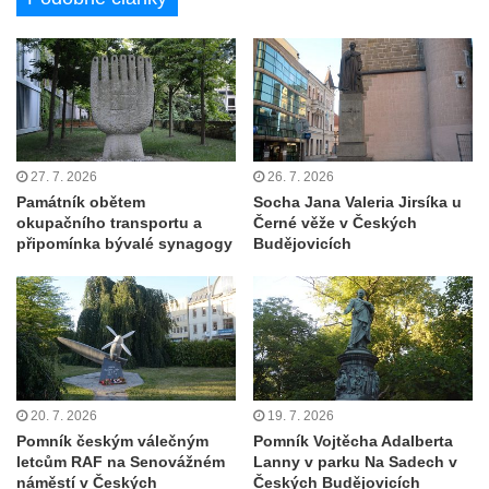
u Loun
Hrob Antonína Roflíka na hřbitově v Opočně
u Loun
Hrob Emanuela Hrabala na hřbitově v
Opočně u Loun
27. 7. 2026
26. 7. 2026
Pomník obětem 1. světové války na hřbitově
Památník obětem
Socha Jana Valeria Jirsíka u
v Dolním Podluží
okupačního transportu a
Černé věže v Českých
Pomník obětem 1. světové války před
připomínka bývalé synagogy
Budějovicích
bývalou základní školou čp. 46 v Opočně u
Loun
Pomník obětem válek na křižovatce ulic
Chomutovská a Školní v Otvicích
Kenotaf Josefa Fischera na hřbitově v
20. 7. 2026
19. 7. 2026
Otvicích
Pomník českým válečným
Pomník Vojtěcha Adalberta
Kenotaf Heinricha Gaubeho na hřbitově v
letcům RAF na Senovážném
Lanny v parku Na Sadech v
náměstí v Českých
Českých Budějovicích
Otvicích