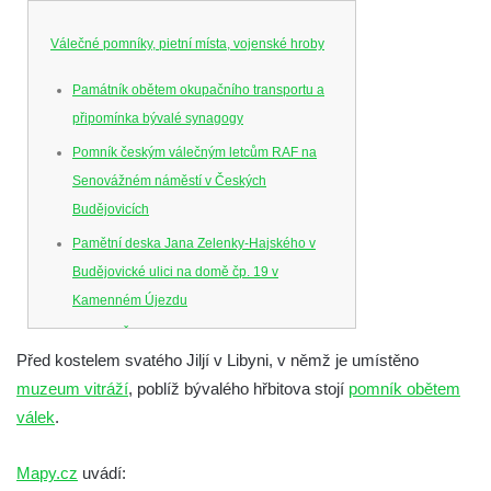
Válečné pomníky, pietní místa, vojenské hroby
Památník obětem okupačního transportu a
připomínka bývalé synagogy
Pomník českým válečným letcům RAF na
Senovážném náměstí v Českých
Budějovicích
Pamětní deska Jana Zelenky-Hajského v
Budějovické ulici na domě čp. 19 v
Kamenném Újezdu
Kenotaf Šimona Valhy na starém hřbitově v
Před kostelem svatého Jiljí v Libyni, v němž je umístěno
Kamenném Újezdě
muzeum vitráží
, poblíž bývalého hřbitova stojí
pomník obětem
Kenotaf Václava B. Hájka na starém
válek
.
hřbitově v Kamenném Újezdě
Pomník obětem válek na Náměstí v
Mapy.cz
uvádí:
Kamenném Újezdě