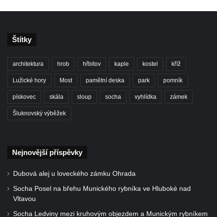
Strupčicích
Hrob Maddalena Nicodema u kostela
svatého Mikuláše ve Velkých Žernosekách
Štítky
Hrob Konstantina Štěpanoviče Zimy u
kostela svatého Mikuláše ve Velkých
architektura
hrob
hřbitov
kaple
kostel
kříž
Žernosekách
Lužické hory
Most
pamětní deska
park
pomník
Pomník obětem 1. světové války ve Velkých
pískovec
skála
sloup
socha
vyhlídka
zámek
Žernosekách
Šluknovský výběžek
Pamětní deska italských zajatců – stavitelů
viaduktu ve Velkých Žernosekách
Pomník obětem 2. světové války na hřbitově
Nejnovější příspěvky
v Libochovanech
Pomník obětem 1. a 2. světové války v
Dubová alej u loveckého zámku Ohrada
Janově-Novém Boru
Socha Posel na břehu Munického rybníka ve Hluboké nad
Pomník obětem pochodu smrti v Krásně
Vltavou
Pomník 1. výročí osvobození u kostela
Socha Ledviny mezi kruhovým objezdem a Munickým rybníkem