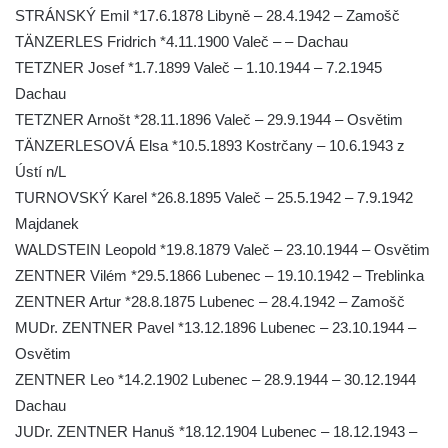
STRÁNSKÝ Emil *17.6.1878 Libyně – 28.4.1942 – Zamošč
Pomník obětem 1. světové války v
TÄNZERLES Fridrich *4.11.1900 Valeč – – Dachau
Tyršových sadech v Jablonci nad Nisou
TETZNER Josef *1.7.1899 Valeč – 1.10.1944 – 7.2.1945
Pamětní desky obětem 1. světové války na
Dachau
kapli svaté Alžběty Durynské v Dolních
TETZNER Arnošt *28.11.1896 Valeč – 29.9.1944 – Osvětim
Křečanech
TÄNZERLESOVÁ Elsa *10.5.1893 Kostrčany – 10.6.1943 z
Pomník Theodora Körnera v Tyršově ulici v
Ústí n/L
Šluknově
TURNOVSKÝ Karel *26.8.1895 Valeč – 25.5.1942 – 7.9.1942
Pomník Františka Josefa I. u křížové cesty
Majdanek
ve Šluknově
WALDSTEIN Leopold *19.8.1879 Valeč – 23.10.1944 – Osvětim
Pamětní deska Polské armádě na budově
ZENTNER Vilém *29.5.1866 Lubenec – 19.10.1942 – Treblinka
MÚ v ulici 2. polské armády v Rumburku
ZENTNER Artur *28.8.1875 Lubenec – 28.4.1942 – Zamošč
MUDr. ZENTNER Pavel *13.12.1896 Lubenec – 23.10.1944 –
Kenotaf Richarda Grossmanna na hřbitově
Osvětim
v Dubé
ZENTNER Leo *14.2.1902 Lubenec – 28.9.1944 – 30.12.1944
Hrob Jiřího Kasala na hřbitově v Dubé
Dachau
Pomník padlým rudoarmějcům na hřbitově
JUDr. ZENTNER Hanuš *18.12.1904 Lubenec – 18.12.1943 –
v Dubé