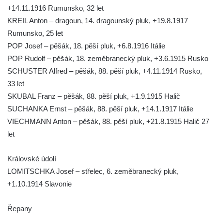
+14.11.1916 Rumunsko, 32 let
Kenotaf Josefa Stolle na hřbitově v Dolním
KREIL Anton – dragoun, 14. dragounský pluk, +19.8.1917
Podluží
Rumunsko, 25 let
Pomník obětem 1. světové války na
POP Josef – pěšák, 18. pěší pluk, +6.8.1916 Itálie
židovském hřbitově v Mostě
POP Rudolf – pěšák, 18. zeměbranecký pluk, +3.6.1915 Rusko
Hrob Aloise Podrábského na hřbitově v
SCHUSTER Alfred – pěšák, 88. pěší pluk, +4.11.1914 Rusko,
Račicích
33 let
Pamětní deska Miroslava Švice na domě
SKUBAL Franz – pěšák, 88. pěší pluk, +1.9.1915 Halič
čp. 43 v Lužci nad Vltavou
SUCHANKA Ernst – pěšák, 88. pěší pluk, +14.1.1917 Itálie
VIECHMANN Anton – pěšák, 88. pěší pluk, +21.8.1915 Halič 27
Pomník obětem 2. světové války v ulici 1.
let
máje v Lužci nad Vltavou
Pomník obětem válek v ulici 1. máje v Lužci
Královské údolí
nad Vltavou
LOMITSCHKA Josef – střelec, 6. zeměbranecký pluk,
Hrob Vladislava Neumana v Hostíně u
+1.10.1914 Slavonie
Vojkovic
Pomník obětem válek před hřbitovem v
Řepany
Hostíně u Vojkovic