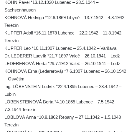
KOHN Pavel *13.12.1920 Lubenec – 28.9.1944 –
Kenotaf Alfreda Langa na hřbitově v Krásné
Sachsenhausen
u Pěnčína
KOHNOVÁ Hedviga *12.6.1869 Libyně – 13.7.1942 – 4.8.1942
Kenotaf Emila Posselta na hřbitově v
Terezín
Krásné u Pěnčína
KUPFER Adolf *16.11.1878 Lubenec – 22.2.1942 – 11.8.1942
Terezín
Kenotaf Edmunda Andera na hřbitově v
KUPFER Leo *10.11.1907 Lubenec – 25.4.1942 – Varšava
Krásné u Pěnčína
Dr. LEDERER Ludvík *21.7.1897 Valeč – 26.10.1941 – Lodž
Hřbitovní kaple rodiny Fiedler na hřbitově v
LEDEREROVÁ Herta *29.7.1912 Valeč – 26.10.1941 – Lodž
Teplicích nad Metují
KOHNOVÁ Erna (Ledererová) *7.6.1907 Lubenec – 26.10.1942
Kenotaf Franze Ruseho na hřbitově v
– Osvětim
Teplicích nad Metují
Ing. LÖBENSTEIN Ludvík *22.4.1895 Lubenec – 23.4.1942 –
Pomník obětem 2. světové války na hřbitově
Lublin
v Teplicích nad Metují
LÖBENSTEINOVÁ Berta *4.10.1865 Lubenec – 7.5.1942 –
Hrob Waltera Hilleho na hřbitově ve Vlčí
7.3.1944 Terezín
Hoře
LÖBLOVÁ Anna *10.8.1862 Řepany – 27.11.1942 – 1.5.1943
Terezín
Kenotaf Oskara Ringelhana na hřbitově v