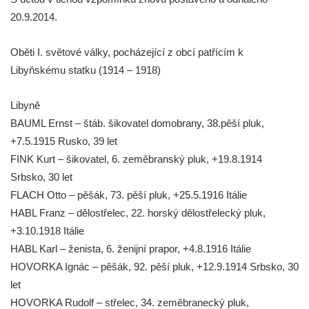
Římově
20.9.2014.
Hrob Petera Korgera a Petra Štindla na
hřbitově v Římově
Oběti I. světové války, pocházející z obcí patřícím k
Pomník obětem 1. světové války v Dolním
Libyňskému statku (1914 – 1918)
Předoníně
Libyně
Pomník obětem 2. světové války v Plavu
BAUML Ernst – štáb. šikovatel domobrany, 38.pěší pluk,
Pamětní deska obětem 1. světové války v
+7.5.1915 Rusko, 39 let
Plavu
FINK Kurt – šikovatel, 6. zeměbranský pluk, +19.8.1914
Kenotaf Pepiho Meisela na hřbitově v
Srbsko, 30 let
Dolním Podluží
FLACH Otto – pěšák, 73. pěší pluk, +25.5.1916 Itálie
Kenotaf Leopolda Malata na hřbitově v
HABL Franz – dělostřelec, 22. horský dělostřelecký pluk,
Dolním Podluží
+3.10.1918 Itálie
Kenotaf Antona Klause na hřbitově v
HABL Karl – ženista, 6. ženijní prapor, +4.8.1916 Itálie
Dolním Podluží
HOVORKA Ignác – pěšák, 92. pěší pluk, +12.9.1914 Srbsko, 30
let
Kenotaf Heinricha Klause na hřbitově v
HOVORKA Rudolf – střelec, 34. zeměbranecký pluk,
Dolním Podluží