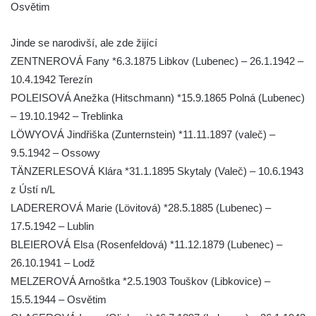
Osvětim
Pomník obětem 2. světové války v Dubé
Pomník obětem Rumburské vzpoury u
Jinde se narodivší, ale zde žijící
hřbitova v Rumburku
ZENTNEROVÁ Fany *6.3.1875 Libkov (Lubenec) – 26.1.1942 –
10.4.1942 Terezín
Pomník obětem 1. světové války na hřbitově
POLEISOVÁ Anežka (Hitschmann) *15.9.1865 Polná (Lubenec)
ve Velkém Šenově
– 19.10.1942 – Treblinka
Hrob Petra Záhorky na hřbitově ve Velkém
LÖWYOVÁ Jindřiška (Zunternstein) *11.11.1897 (valeč) –
Šenově
9.5.1942 – Ossowy
Hrob Rudolfa Hovorky na hřbitově ve
TÄNZERLESOVÁ Klára *31.1.1895 Skytaly (Valeč) – 10.6.1943
Velkém Šenově
z Ústí n/L
Hrob Ondreje Gurina na hřbitově ve Velkém
LADEREROVÁ Marie (Lövitová) *28.5.1885 (Lubenec) –
Šenově
17.5.1942 – Lublin
Hrob Heinricha Hoffmanna na hřbitově ve
BLEIEROVÁ Elsa (Rosenfeldová) *11.12.1879 (Lubenec) –
Velkém Šenově
26.10.1941 – Lodž
MELZEROVÁ Arnoštka *2.5.1903 Touškov (Libkovice) –
Hrob Heinricha Wünscheho na hřbitově ve
15.5.1944 – Osvětim
Velkém Šenově