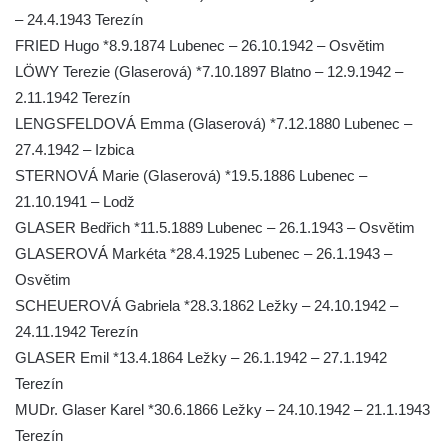
Pomník vojákům Rudé armády na hřbitově
– 24.4.1943 Terezín
v Kozlech
FRIED Hugo *8.9.1874 Lubenec – 26.10.1942 – Osvětim
Pamětní deska pochodu smrti v Saupsdorfu
LÖWY Terezie (Glaserová) *7.10.1897 Blatno – 12.9.1942 –
Pomník obětem 2. světové války v parku
2.11.1942 Terezín
Walthera von der Vogelweide v Duchcově
LENGSFELDOVÁ Emma (Glaserová) *7.12.1880 Lubenec –
27.4.1942 – Izbica
Památník obětem holokaustu v Lipové ulici
STERNOVÁ Marie (Glaserová) *19.5.1886 Lubenec –
v Duchcově
21.10.1941 – Lodž
Pomník obětem válek v Jeníkově
GLASER Bedřich *11.5.1889 Lubenec – 26.1.1943 – Osvětim
Pamětní deska obětem 1. světové války na
GLASEROVÁ Markéta *28.4.1925 Lubenec – 26.1.1943 –
kapli Panny Marie v Lahošti
Osvětim
Pomník obětem 2. světové války v parku v
SCHEUEROVÁ Gabriela *28.3.1862 Ležky – 24.10.1942 –
Mikulášovicích
24.11.1942 Terezín
Pomník obětem bombardování 8. 5. 1945 v
GLASER Emil *13.4.1864 Ležky – 26.1.1942 – 27.1.1942
ulici U Plovárny ve Frýdlantu
Terezín
MUDr. Glaser Karel *30.6.1866 Ležky – 24.10.1942 – 21.1.1943
Pamětní deska Rumburské vzpoury na
Terezín
Základní škole Tyršova v Rumburku