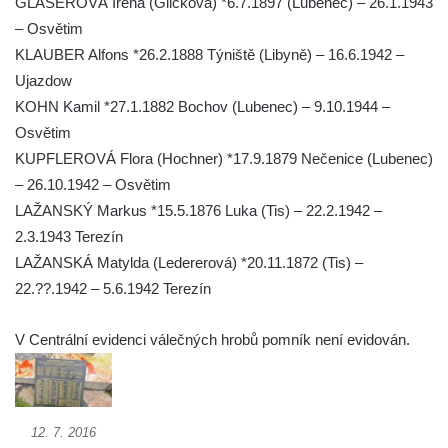
GLASEROVÁ Irena (Glicková) *6.7.1897 (Lubenec) – 26.1.1943
Kenotaf Gerharda Poschera na hřbitově ve
– Osvětim
Velkém Šenově
KLAUBER Alfons *26.2.1888 Týniště (Libyně) – 16.6.1942 –
Kenotaf Gerharda Adolfa Johanna Sauera
Ujazdow
na hřbitově ve Velkém Šenově
KOHN Kamil *27.1.1882 Bochov (Lubenec) – 9.10.1944 –
Pomník obětem 1. světové války před
Osvětim
kostelem svatého Bartoloměje ve Velkém
KUPFLEROVÁ Flora (Hochner) *17.9.1879 Nečenice (Lubenec)
Šenově
– 26.10.1942 – Osvětim
Kenotaf Václava Liprta na hřbitově v
LAŽANSKÝ Markus *15.5.1876 Luka (Tis) – 22.2.1942 –
Cítolibech
2.3.1943 Terezín
LAŽANSKÁ Matylda (Ledererová) *20.11.1872 (Tis) –
Kenotaf Františka Malypetra na hřbitově v
22.??.1942 – 5.6.1942 Terezín
Cítolibech
Hrob Derbákových na hřbitově v Cítolibech
V Centrální evidenci válečných hrobů pomník není evidován.
Hrob Františka Morkera na hřbitově v
Cítolibech
Hrob Josefa Fronka na hřbitově v Cítolibech
12. 7. 2016
Hrob Jana Císarika na hřbitově v Cítolibech