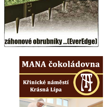
Hřivicích
Kenotaf Antonína Fausta na hřbitově ve
Hřivicích
Kenotaf Josefa Borovského na hřbitově ve
Hřivicích
Hrob Ludvíka Kryla na hřbitově ve Hřivicích
Kenotaf Václava a Jaroslava Kádnerových
na hřbitově ve Hřivicích
Hrob Josefa Marka na hřbitově ve Hřivicích
Hrob Bohumila Nejedlého na hřbitově ve
Hřivicích
Pomník hrdinům na hřbitově ve Hřivicích
Pomník obětem 1. světové války u kostela
svatého Jakuba ve Hřivicích
Pomník obětem 2. světové války u