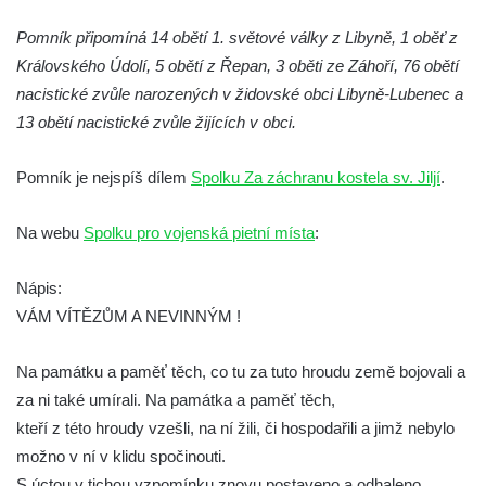
Kenotaf Jana Mojžiše na hřbitově ve
Pomník připomíná 14 obětí 1. světové války z Libyně, 1 oběť z
Velešíně
Královského Údolí, 5 obětí z Řepan, 3 oběti ze Záhoří, 76 obětí
nacistické zvůle narozených v židovské obci Libyně-Lubenec a
Kenotaf Josefa Jílka na hřbitově ve
13 obětí nacistické zvůle žijících v obci.
Velešíně
Hrob Jana Foitla na hřbitově ve Velešíně
Pomník je nejspíš dílem
Spolku Za záchranu kostela sv. Jiljí
.
Hrob Ludvíka Tůmy na hřbitově ve Velešíně
Hrob Josefa Havla na hřbitově ve Velešíně
Na webu
Spolku pro vojenská pietní místa
:
Pomník obětem 2. světové války na hřbitově
u kostela svatého Václava ve Velešíně
Nápis:
VÁM VÍTĚZŮM A NEVINNÝM !
Pamětní deska 240 MILES TO FREEDOM u
pomníku obětem válek na náměstí J. V.
Na památku a paměť těch, co tu za tuto hroudu země bojovali a
Kamarýta ve Velešíně
za ni také umírali. Na památka a paměť těch,
Pomník obětem 1. a 2. světové války na
kteří z této hroudy vzešli, na ní žili, či hospodařili a jimž nebylo
náměstí J. V. Kamarýta ve Velešíně
možno v ní v klidu spočinouti.
Pomník obětem 1. a 2. světové války v
S úctou v tichou vzpomínku znovu postaveno a odhaleno