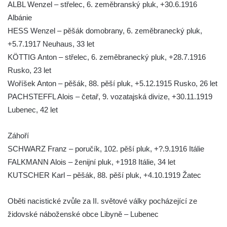
ALBL Wenzel – střelec, 6. zeměbranský pluk, +30.6.1916
Kenotaf Václava Floriána na hřbitově v
Albánie
Lužci nad Vltavou
HESS Wenzel – pěšák domobrany, 6. zeměbranecký pluk,
+5.7.1917 Neuhaus, 33 let
Kenotaf Miloslava Švice na hřbitově v Lužci
KÖTTIG Anton – střelec, 6. zeměbranecký pluk, +28.7.1916
nad Vltavou
Rusko, 23 let
Hrob Václava Kufnera na hřbitově v Lužci
Woříšek Anton – pěšák, 88. pěší pluk, +5.12.1915 Rusko, 26 let
nad Vltavou
PACHSTEFFL Alois – četař, 9. vozatajská divize, +30.11.1919
Pomník vojákům Rudé armády na hřbitově
Lubenec, 42 let
v Lužci nad Vltavou
Pomník Ladislava Sedláčka a Karla Pelce u
Záhoří
silnice severně od Lužce nad Vltavou
SCHWARZ Franz – poručík, 102. pěší pluk, +?.9.1916 Itálie
Kenotaf Alfeda Harnische na hřbitově v
FALKMANN Alois – ženijní pluk, +1918 Itálie, 34 let
Hrobčicích
KUTSCHER Karl – pěšák, 88. pěší pluk, +4.10.1919 Žatec
Pomník obětem válek v Hrobčicích
Oběti nacistické zvůle za II. světové války pocházející ze
Pomník obětem válek v Mirošovicích
židovské náboženské obce Libyně – Lubenec
Hrob vojáků Rudé armády na hřbitově v