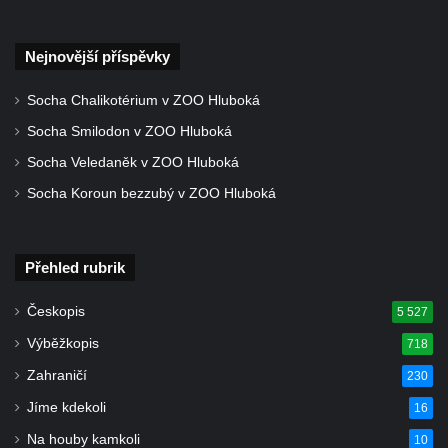
Velkém Šenově
Kenotaf Gerharda Poschera na hřbitově ve
Nejnovější příspěvky
Velkém Šenově
Socha Chalikotérium v ZOO Hluboká
Kenotaf Gerharda Adolfa Johanna Sauera
na hřbitově ve Velkém Šenově
Socha Smilodon v ZOO Hluboká
Pomník obětem 1. světové války před
Socha Veledaněk v ZOO Hluboká
kostelem svatého Bartoloměje ve Velkém
Socha Koroun bezzubý v ZOO Hluboká
Šenově
Kenotaf Václava Liprta na hřbitově v
Přehled rubrik
Cítolibech
Kenotaf Františka Malypetra na hřbitově v
Českopis
5 527
Cítolibech
Výběžkopis
718
Hrob Derbákových na hřbitově v Cítolibech
Zahraničí
230
Hrob Františka Morkera na hřbitově v
Jíme kdekoli
16
Cítolibech
Na houby kamkoli
10
Hrob Josefa Fronka na hřbitově v Cítolibech