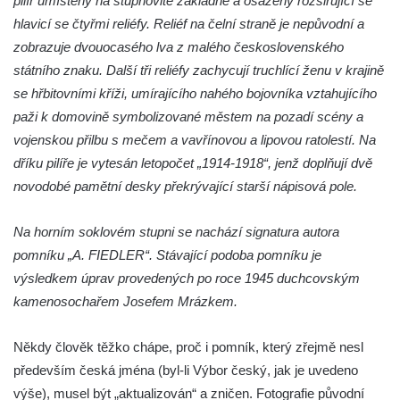
pilíř umístěný na stupňovité základně a osazený rozšiřující se
Kenotaf Heinricha Klause na hřbitově v
hlavicí se čtyřmi reliéfy. Reliéf na čelní straně je nepůvodní a
Dolním Podluží
zobrazuje dvouocasého lva z malého československého
Kenotaf Josefa Stolle na hřbitově v Dolním
státního znaku. Další tři reliéfy zachycují truchlící ženu v krajině
Podluží
se hřbitovními kříži, umírajícího nahého bojovníka vztahujícího
Pomník obětem 1. světové války na
paži k domovině symbolizované městem na pozadí scény a
židovském hřbitově v Mostě
vojenskou přilbu s mečem a vavřínovou a lipovou ratolestí. Na
Hrob Aloise Podrábského na hřbitově v
dříku pilíře je vytesán letopočet „1914-1918“, jenž doplňují dvě
Račicích
novodobé pamětní desky překrývající starší nápisová pole.
Pamětní deska Miroslava Švice na domě
čp. 43 v Lužci nad Vltavou
Na horním soklovém stupni se nachází signatura autora
pomníku „A. FIEDLER“. Stávající podoba pomníku je
Pomník obětem 2. světové války v ulici 1.
výsledkem úprav provedených po roce 1945 duchcovským
máje v Lužci nad Vltavou
kamenosochařem Josefem Mrázkem.
Pomník obětem válek v ulici 1. máje v Lužci
nad Vltavou
Někdy člověk těžko chápe, proč i pomník, který zřejmě nesl
Hrob Vladislava Neumana v Hostíně u
především česká jména (byl-li Výbor český, jak je uvedeno
Vojkovic
výše), musel být „aktualizován“ a zničen. Fotografie původní