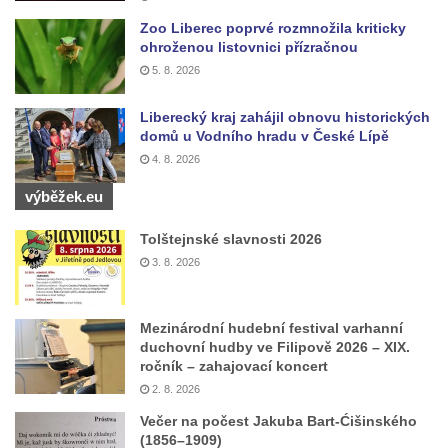
Základní škole Tyršova v Rumburku
Zoo Liberec poprvé rozmnožila kriticky
ohroženou listovnici přízračnou
Socha Nepokořený v parku Rumburské
5. 8. 2026
vzpoury v Rumburku
Pamětní deska obětem holokaustu u
Liberecký kraj zahájil obnovu historických
domů u Vodního hradu v České Lípě
židovského hřbitova v Kovanicích
4. 8. 2026
Pamětní deska legionářům na Obecním
úřadě v Kovanicích
výběžek.eu
Pomník obětem 1. světové války v
Tolštejnské slavnosti 2026
Kovanicích
3. 8. 2026
Pomník obětem válek v Kněževsi
Pamětní deska Rudé armádě na radnici v
Mezinárodní hudební festival varhanní
Trutnově
duchovní hudby ve Filipově 2026 – XIX.
ročník – zahajovací koncert
Pomník obětem koncentračního tábora na
2. 8. 2026
hřbitově v Rychnově u Jablonce nad Nisou
Večer na počest Jakuba Bart-Ćišinského
Pomník pracovního nasazení vězňů
(1856–1909)