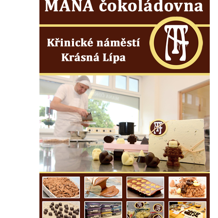
Kenotaf Oskara Ringelhana na hřbitově v
Benešově nad Ploučnicí
Kenotaf Augusta Michela na hřbitově v
Benešově nad Ploučnicí
Hrob Šumových na hřbitově v Benešově
nad Ploučnicí
Hrob Theodora Sommera na hřbitově v
Benešově nad Ploučnicí
Hrob Wendelina Janiche na hřbitově v
Benešově nad Ploučnicí
Hrob Christodoulona Panayiotise na
hřbitově v Benešově nad Ploučnicí
Hrob Franze Wünsche na hřbitově v
Benešově nad Ploučnicí
Pamětní desky obětem 1. světové války v
kapli Panny Marie Bolestné v Benešově