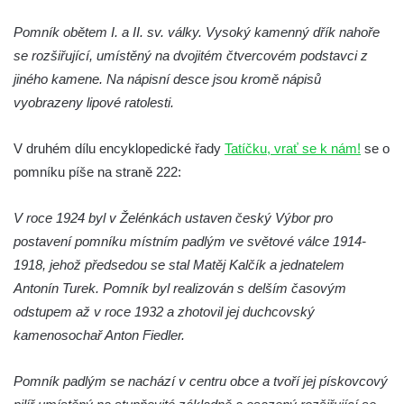
Pomník obětem 1. a 2. světové války v
Pomník obětem I. a II. sv. války. Vysoký kamenný dřík nahoře
Římově
se rozšiřující, umístěný na dvojitém čtvercovém podstavci z
Hrob Petera Korgera a Petra Štindla na
jiného kamene. Na nápisní desce jsou kromě nápisů
hřbitově v Římově
vyobrazeny lipové ratolesti.
Pomník obětem 1. světové války v Dolním
Předoníně
V druhém dílu encyklopedické řady
Tatíčku, vrať se k nám!
se o
pomníku píše na straně 222:
Pomník obětem 2. světové války v Plavu
Pamětní deska obětem 1. světové války v
V roce 1924 byl v Želénkách ustaven český Výbor pro
Plavu
postavení pomníku místním padlým ve světové válce 1914-
Kenotaf Pepiho Meisela na hřbitově v
1918, jehož předsedou se stal Matěj Kalčík a jednatelem
Dolním Podluží
Antonín Turek. Pomník byl realizován s delším časovým
Kenotaf Leopolda Malata na hřbitově v
odstupem až v roce 1932 a zhotovil jej duchcovský
Dolním Podluží
kamenosochař Anton Fiedler.
Kenotaf Antona Klause na hřbitově v
Dolním Podluží
Pomník padlým se nachází v centru obce a tvoří jej pískovcový