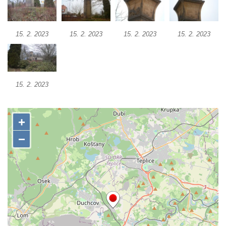
Hrob vojáků Rudé armády na hřbitově v
Račicích
15. 2. 2023
15. 2. 2023
15. 2. 2023
15. 2. 2023
Hrob Jiřího Dovhomilji na hřbitově v
Račicích
Hrob Antonína Medáčka na hřbitově v
Račicích
15. 2. 2023
Hrob Josefa Moravce a Miroslava Moravce
na hřbitově v Dobříni
Pomník obětem válek na hřbitově v Dobříni
Pomník obětem 1. světové války v Lužici
Kenotaf Josefa Matese na hřbitově v Lužici
Pamětní deska Giuseppe Capella na
hřbitově v Lužici
Kenotaf Emila Miksche na hřbitově v Lužici
Kenotaf Antonína Krause na hřbitově v