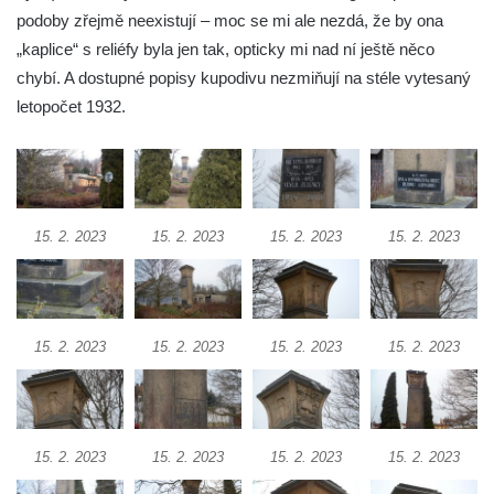
Pomník obětem válek před hřbitovem v
podoby zřejmě neexistují – moc se mi ale nezdá, že by ona
Hostíně u Vojkovic
„kaplice“ s reliéfy byla jen tak, opticky mi nad ní ještě něco
Kenotaf Václava Floriána na hřbitově v
chybí. A dostupné popisy kupodivu nezmiňují na stéle vytesaný
Lužci nad Vltavou
letopočet 1932.
Kenotaf Miloslava Švice na hřbitově v Lužci
nad Vltavou
Hrob Václava Kufnera na hřbitově v Lužci
nad Vltavou
15. 2. 2023
15. 2. 2023
15. 2. 2023
15. 2. 2023
Pomník vojákům Rudé armády na hřbitově
v Lužci nad Vltavou
Pomník Ladislava Sedláčka a Karla Pelce u
15. 2. 2023
15. 2. 2023
15. 2. 2023
15. 2. 2023
silnice severně od Lužce nad Vltavou
Kenotaf Alfeda Harnische na hřbitově v
Hrobčicích
Pomník obětem válek v Hrobčicích
15. 2. 2023
15. 2. 2023
15. 2. 2023
15. 2. 2023
Pomník obětem válek v Mirošovicích