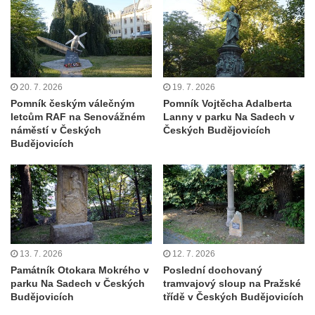
Starých Křečanech
Pomník obětem 1. světové války v
Tyršových sadech v Jablonci nad Nisou
Pamětní desky obětem 1. světové války na
20. 7. 2026
19. 7. 2026
kapli svaté Alžběty Durynské v Dolních
Pomník českým válečným
Pomník Vojtěcha Adalberta
letcům RAF na Senovážném
Lanny v parku Na Sadech v
Křečanech
náměstí v Českých
Českých Budějovicích
Pomník Theodora Körnera v Tyršově ulici v
Budějovicích
Šluknově
Pomník Františka Josefa I. u křížové cesty
ve Šluknově
Pamětní deska Polské armádě na budově
MÚ v ulici 2. polské armády v Rumburku
13. 7. 2026
12. 7. 2026
Kenotaf Richarda Grossmanna na hřbitově
Památník Otokara Mokrého v
Poslední dochovaný
v Dubé
parku Na Sadech v Českých
tramvajový sloup na Pražské
Budějovicích
třídě v Českých Budějovicích
Hrob Jiřího Kasala na hřbitově v Dubé