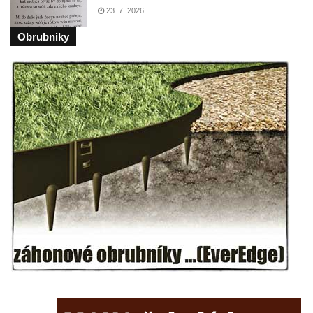
koncentračního tábora v Tovární ulici v
23. 7. 2026
Rychnově u Jablonce nad Nisou
Obrubniky
Kenotaf Alfreda Langa na hřbitově v Krásné
u Pěnčína
Kenotaf Emila Posselta na hřbitově v
Krásné u Pěnčína
Kenotaf Edmunda Andera na hřbitově v
Krásné u Pěnčína
Hřbitovní kaple rodiny Fiedler na hřbitově v
Teplicích nad Metují
Kenotaf Franze Ruseho na hřbitově v
Teplicích nad Metují
Pomník obětem 2. světové války na hřbitově
v Teplicích nad Metují
Hrob Waltera Hilleho na hřbitově ve Vlčí
Hoře