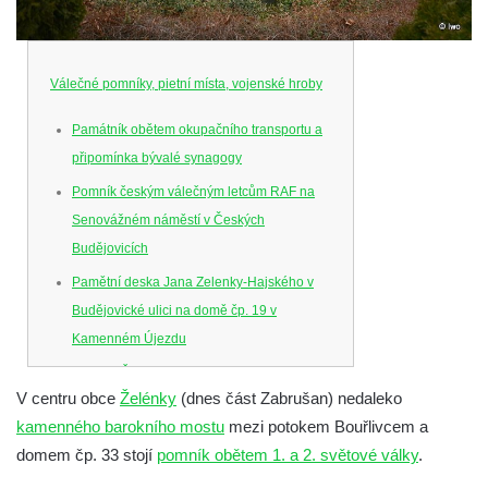
Válečné pomníky, pietní místa, vojenské hroby
Památník obětem okupačního transportu a
připomínka bývalé synagogy
Pomník českým válečným letcům RAF na
Senovážném náměstí v Českých
Budějovicích
Pamětní deska Jana Zelenky-Hajského v
Budějovické ulici na domě čp. 19 v
Kamenném Újezdu
Kenotaf Šimona Valhy na starém hřbitově v
V centru obce
Želénky
(dnes část Zabrušan) nedaleko
Kamenném Újezdě
kamenného barokního mostu
mezi potokem Bouřlivcem a
Kenotaf Václava B. Hájka na starém
domem čp. 33 stojí
pomník obětem 1. a 2. světové války
.
hřbitově v Kamenném Újezdě