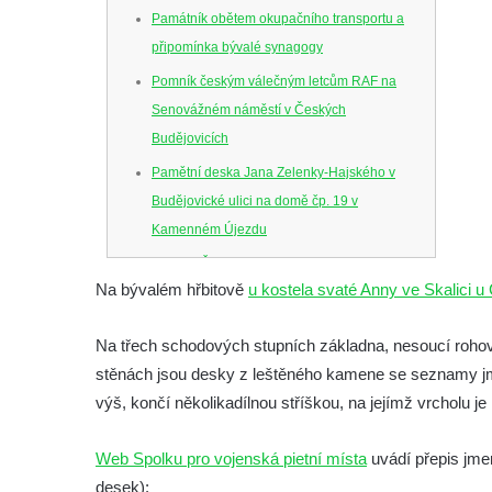
Památník obětem okupačního transportu a
připomínka bývalé synagogy
Pomník českým válečným letcům RAF na
Senovážném náměstí v Českých
Budějovicích
Pamětní deska Jana Zelenky-Hajského v
Budějovické ulici na domě čp. 19 v
Kamenném Újezdu
Kenotaf Šimona Valhy na starém hřbitově v
Na bývalém hřbitově
u kostela svaté Anny ve Skalici u
Kamenném Újezdě
Kenotaf Václava B. Hájka na starém
Na třech schodových stupních základna, nesoucí rohové
hřbitově v Kamenném Újezdě
stěnách jsou desky z leštěného kamene se seznamy jme
Pomník obětem válek na Náměstí v
výš, končí několikadílnou stříškou, na jejímž vrcholu je
Kamenném Újezdě
Kenotaf Jana Mojžiše na hřbitově ve
Web Spolku pro vojenská pietní místa
uvádí přepis jme
Velešíně
desek):