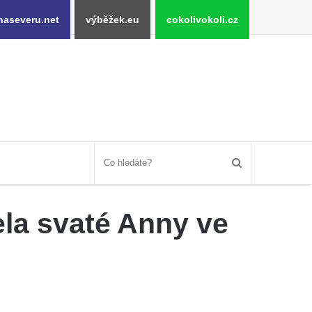
naseveru.net
výběžek.eu
cokolivokoli.cz
ela svaté Anny ve