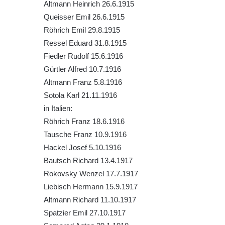
Altmann Heinrich 26.6.1915
Pomník obětem 1. světové války na
Queisser Emil 26.6.1915
židovském hřbitově v Mostě
Röhrich Emil 29.8.1915
Hrob Aloise Podrábského na hřbitově v
Ressel Eduard 31.8.1915
Račicích
Fiedler Rudolf 15.6.1916
Pamětní deska Miroslava Švice na domě
Gürtler Alfred 10.7.1916
čp. 43 v Lužci nad Vltavou
Altmann Franz 5.8.1916
Pomník obětem 2. světové války v ulici 1.
Sotola Karl 21.11.1916
máje v Lužci nad Vltavou
in Italien:
Röhrich Franz 18.6.1916
Pomník obětem válek v ulici 1. máje v Lužci
Tausche Franz 10.9.1916
nad Vltavou
Hackel Josef 5.10.1916
Hrob Vladislava Neumana v Hostíně u
Bautsch Richard 13.4.1917
Vojkovic
Rokovsky Wenzel 17.7.1917
Pomník obětem válek před hřbitovem v
Liebisch Hermann 15.9.1917
Hostíně u Vojkovic
Altmann Richard 11.10.1917
Kenotaf Václava Floriána na hřbitově v
Spatzier Emil 27.10.1917
Lužci nad Vltavou