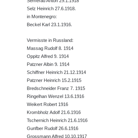
Semerad Anton 29.1.1918
Kenotaf Miloslava Švice na hřbitově v Lužci
Selz Heinrich 27.6.1918.
nad Vltavou
in Montenegro:
Beckel Karl 23.1.1916.
Hrob Václava Kufnera na hřbitově v Lužci
nad Vltavou
Vermisste in Russland:
Pomník vojákům Rudé armády na hřbitově
Massag Rudolf 8. 1914
v Lužci nad Vltavou
Oppitz Alfred 9. 1914
Pomník Ladislava Sedláčka a Karla Pelce u
Patzner Albin 9. 1914
silnice severně od Lužce nad Vltavou
Schiffner Heinrich 21.12.1914
Kenotaf Alfeda Harnische na hřbitově v
Patzner Heinrich 15.2.1915
Hrobčicích
Bredschneider Franz 7. 1915
Pomník obětem válek v Hrobčicích
Ringelhan Wenzel 13.6.1916
Weikert Robert 1916
Pomník obětem válek v Mirošovicích
Krombholz Adolf 21.6.1916
Hrob vojáků Rudé armády na hřbitově v
Tschernich Heinrich 21.6.1916
Račicích
Gunfber Rudolf 26.6.1916
Hrob Jiřího Dovhomilji na hřbitově v
Grossmann Alfred 10.10.1917