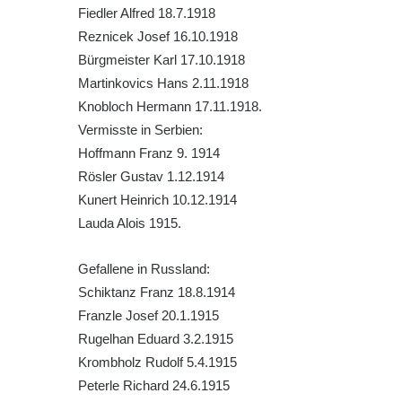
hřbitově v Římově
Fiedler Alfred 18.7.1918
Pomník obětem 1. světové války v Dolním
Reznicek Josef 16.10.1918
Předoníně
Bürgmeister Karl 17.10.1918
Pomník obětem 2. světové války v Plavu
Martinkovics Hans 2.11.1918
Knobloch Hermann 17.11.1918.
Pamětní deska obětem 1. světové války v
Vermisste in Serbien:
Plavu
Hoffmann Franz 9. 1914
Kenotaf Pepiho Meisela na hřbitově v
Rösler Gustav 1.12.1914
Dolním Podluží
Kunert Heinrich 10.12.1914
Kenotaf Leopolda Malata na hřbitově v
Lauda Alois 1915.
Dolním Podluží
Kenotaf Antona Klause na hřbitově v
Gefallene in Russland:
Dolním Podluží
Schiktanz Franz 18.8.1914
Kenotaf Heinricha Klause na hřbitově v
Franzle Josef 20.1.1915
Dolním Podluží
Rugelhan Eduard 3.2.1915
Krombholz Rudolf 5.4.1915
Kenotaf Josefa Stolle na hřbitově v Dolním
Peterle Richard 24.6.1915
Podluží