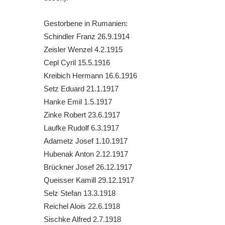
Kenotaf Josefa Jílka na hřbitově ve
Gestorbene in Rumanien:
Velešíně
Schindler Franz 26.9.1914
Hrob Jana Foitla na hřbitově ve Velešíně
Zeisler Wenzel 4.2.1915
Hrob Ludvíka Tůmy na hřbitově ve Velešíně
Cepl Cyril 15.5.1916
Hrob Josefa Havla na hřbitově ve Velešíně
Kreibich Hermann 16.6.1916
Pomník obětem 2. světové války na hřbitově
Setz Eduard 21.1.1917
u kostela svatého Václava ve Velešíně
Hanke Emil 1.5.1917
Zinke Robert 23.6.1917
Pamětní deska 240 MILES TO FREEDOM u
Laufke Rudolf 6.3.1917
pomníku obětem válek na náměstí J. V.
Adametz Josef 1.10.1917
Kamarýta ve Velešíně
Hubenak Anton 2.12.1917
Pomník obětem 1. a 2. světové války na
Brückner Josef 26.12.1917
náměstí J. V. Kamarýta ve Velešíně
Queisser Kamill 29.12.1917
Pomník obětem 1. a 2. světové války v
Selz Stefan 13.3.1918
Římově
Reichel Alois 22.6.1918
Hrob Petera Korgera a Petra Štindla na
Sischke Alfred 2.7.1918