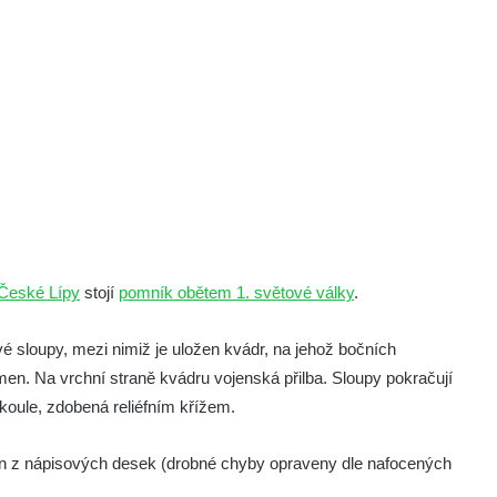
 České Lípy
stojí
pomník obětem 1. světové války
.
 sloupy, mezi nimiž je uložen kvádr, na jehož bočních
n. Na vrchní straně kvádru vojenská přilba. Sloupy pokračují
 koule, zdobená reliéfním křížem.
n z nápisových desek (drobné chyby opraveny dle nafocených