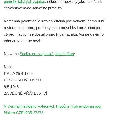
pomník italských zajatců
, někde popisovaný jako památník
hřbitově v Kamenném Újezdě
československo-italského přátelství.
Pomník obětem válek na Náměstí v
Kamenném Újezdě
Kamenná pyramida je sotva viditelná pod větvemi přímo u ní
Kenotaf Jana Mojžiše na hřbitově ve
rostoucího stromu, pro fotky jsem musel lézt mezi nimi po
Velešíně
čtyřech, abych se dostal přímo k památníku. Asi se o něm o
Kenotaf Josefa Jílka na hřbitově ve
toho zrovna moc neví.
Velešíně
Na webu
Spolku pro vojenská pietní místa
:
Hrob Jana Foitla na hřbitově ve Velešíně
Hrob Ludvíka Tůmy na hřbitově ve Velešíně
Nápis:
Hrob Josefa Havla na hřbitově ve Velešíně
ITALIA 25-4-1945
Pomník obětem 2. světové války na hřbitově
ČESKOSLOVENSKO
u kostela svatého Václava ve Velešíně
9-5-1945
ZA VĚČNÉ PŘÁTELSTVÍ
Pamětní deska 240 MILES TO FREEDOM u
pomníku obětem válek na náměstí J. V.
V Centrální evidenci válečných hrobů je hrob evidován pod
Kamarýta ve Velešíně
číslem CZE4205-27272
:
Pomník obětem 1. a 2. světové války na