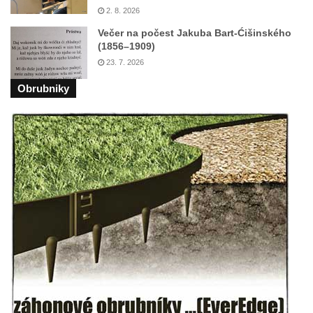
2. 8. 2026
Pomník obětem válek v Mirošovicích
Večer na počest Jakuba Bart-Ćišinského
Hrob vojáků Rudé armády na hřbitově v
(1856–1909)
Račicích
23. 7. 2026
Hrob Jiřího Dovhomilji na hřbitově v
Obrubniky
Račicích
Hrob Antonína Medáčka na hřbitově v
Račicích
Hrob Josefa Moravce a Miroslava Moravce
na hřbitově v Dobříni
Pomník obětem válek na hřbitově v Dobříni
Pomník obětem 1. světové války v Lužici
Kenotaf Josefa Matese na hřbitově v Lužici
Pamětní deska Giuseppe Capella na
hřbitově v Lužici
Kenotaf Emila Miksche na hřbitově v Lužici