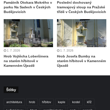
Památník Otokara Mokrého v
Poslední dochovaný
Hoře
parku Na Sadech v Českých
tramvajový sloup na Pražské
Budějovicích
třídě v Českých Budějovicích
Kenotaf Oskara Ringelhana na hřbitově v
Benešově nad Ploučnicí
Kenotaf Augusta Michela na hřbitově v
Benešově nad Ploučnicí
Hrob Šumových na hřbitově v Benešově
nad Ploučnicí
1. 7. 2026
1. 7. 2026
Hrob Theodora Sommera na hřbitově v
Hrob Vojtěcha Loberšinera
Hrob Josefa Bumby na
na starém hřbitově v
starém hřbitově v Kamenném
Benešově nad Ploučnicí
Kamenném Újezdě
Újezdě
Hrob Wendelina Janiche na hřbitově v
Benešově nad Ploučnicí
Hrob Christodoulona Panayiotise na
hřbitově v Benešově nad Ploučnicí
Štítky
Hrob Franze Wünsche na hřbitově v
architektura
hrob
hřbitov
kaple
kostel
kříž
Benešově nad Ploučnicí