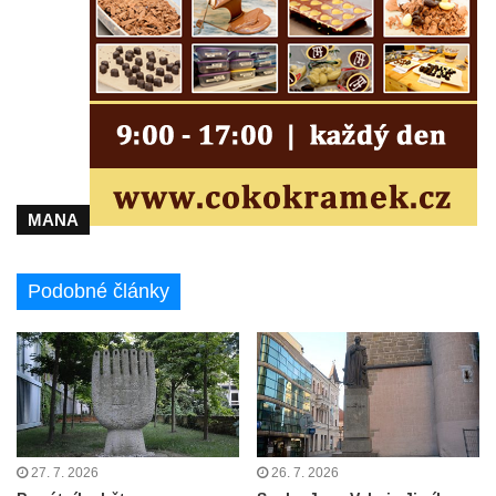
ulici U Plovárny ve Frýdlantu
Pamětní deska Rumburské vzpoury na
Základní škole Tyršova v Rumburku
Socha Nepokořený v parku Rumburské
vzpoury v Rumburku
Pamětní deska obětem holokaustu u
židovského hřbitova v Kovanicích
MANA
Pamětní deska legionářům na Obecním
úřadě v Kovanicích
Podobné články
Pomník obětem 1. světové války v
Kovanicích
Pomník obětem válek v Kněževsi
Pamětní deska Rudé armádě na radnici v
Trutnově
Pomník obětem koncentračního tábora na
27. 7. 2026
26. 7. 2026
hřbitově v Rychnově u Jablonce nad Nisou