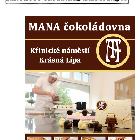
Kenotaf Antonína Krause na hřbitově v
Lužici
Pomník vojákům Rudé armády na hřbitově
v Kozlech
Pamětní deska pochodu smrti v Saupsdorfu
Pomník obětem 2. světové války v parku
Walthera von der Vogelweide v Duchcově
Památník obětem holokaustu v Lipové ulici
v Duchcově
Pomník obětem válek v Jeníkově
Pamětní deska obětem 1. světové války na
kapli Panny Marie v Lahošti
Pomník obětem 2. světové války v parku v
Mikulášovicích
Pomník obětem bombardování 8. 5. 1945 v