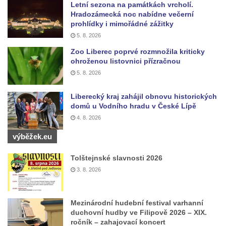
Letní sezona na památkách vrcholí.
Vojkovic
Hradozámecká noc nabídne večerní
prohlídky i mimořádné zážitky
Pomník obětem válek před hřbitovem v
5. 8. 2026
Hostíně u Vojkovic
Zoo Liberec poprvé rozmnožila kriticky
Kenotaf Václava Floriána na hřbitově v
ohroženou listovnici přízračnou
Lužci nad Vltavou
5. 8. 2026
Kenotaf Miloslava Švice na hřbitově v Lužci
nad Vltavou
Liberecký kraj zahájil obnovu historických
domů u Vodního hradu v České Lípě
Hrob Václava Kufnera na hřbitově v Lužci
4. 8. 2026
nad Vltavou
výběžek.eu
Pomník vojákům Rudé armády na hřbitově
v Lužci nad Vltavou
Tolštejnské slavnosti 2026
Pomník Ladislava Sedláčka a Karla Pelce u
3. 8. 2026
silnice severně od Lužce nad Vltavou
Kenotaf Alfeda Harnische na hřbitově v
Mezinárodní hudební festival varhanní
Hrobčicích
duchovní hudby ve Filipově 2026 – XIX.
ročník – zahajovací koncert
Pomník obětem válek v Hrobčicích