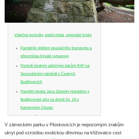
Válečné pomníky, pietní místa, vojenské hroby
Památník obětem okupačního transportu a
připomínka bývalé synagogy
Pomník českým válečným letcům RAF na
Senovážném náměstí v Českých
Budějovicích
Pamětní deska Jana Zelenky-Hajského v
Budějovické ulici na domě čp. 19 v
Kamenném Újezdu
Kenotaf Šimona Valhy na starém hřbitově v
V zámeckém parku v Ploskovicích je nepozorným zrakům
Kamenném Újezdě
ukryt pod vzrostlou exotickou dřevinou na křižovatce cest
Kenotaf Václava B. Hájka na starém