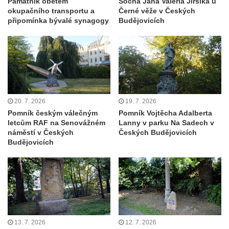
Památník obětem
Socha Jana Valeria Jirsíka u
Pomník pracovního nasazení vězňů
okupačního transportu a
Černé věže v Českých
připomínka bývalé synagogy
Budějovicích
koncentračního tábora v Tovární ulici v
Rychnově u Jablonce nad Nisou
Kenotaf Alfreda Langa na hřbitově v Krásné
u Pěnčína
Kenotaf Emila Posselta na hřbitově v
Krásné u Pěnčína
20. 7. 2026
19. 7. 2026
Kenotaf Edmunda Andera na hřbitově v
Pomník českým válečným
Pomník Vojtěcha Adalberta
Krásné u Pěnčína
letcům RAF na Senovážném
Lanny v parku Na Sadech v
náměstí v Českých
Českých Budějovicích
Hřbitovní kaple rodiny Fiedler na hřbitově v
Budějovicích
Teplicích nad Metují
Kenotaf Franze Ruseho na hřbitově v
Teplicích nad Metují
Pomník obětem 2. světové války na hřbitově
v Teplicích nad Metují
13. 7. 2026
12. 7. 2026
Hrob Waltera Hilleho na hřbitově ve Vlčí