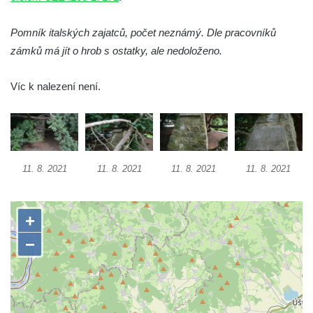
náměstí J. V. Kamarýta ve Velešíně
Pomník italských zajatců, počet neznámý. Dle pracovníků
Pomník obětem 1. a 2. světové války v
zámků má jít o hrob s ostatky, ale nedoloženo.
Římově
Hrob Petera Korgera a Petra Štindla na
Víc k nalezení není.
hřbitově v Římově
Pomník obětem 1. světové války v Dolním
Předoníně
Pomník obětem 2. světové války v Plavu
11. 8. 2021
11. 8. 2021
11. 8. 2021
11. 8. 2021
Pamětní deska obětem 1. světové války v
Plavu
Kenotaf Pepiho Meisela na hřbitově v
Dolním Podluží
Kenotaf Leopolda Malata na hřbitově v
Dolním Podluží
Kenotaf Antona Klause na hřbitově v