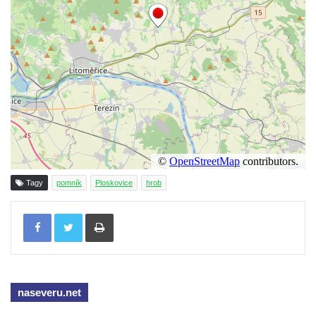
Dolním Podluží
Kenotaf Heinricha Klause na hřbitově v
Dolním Podluží
Kenotaf Josefa Stolle na hřbitově v Dolním
Podluží
Pomník obětem 1. světové války na
židovském hřbitově v Mostě
Hrob Aloise Podrábského na hřbitově v
Račicích
Tagy
pomník
Ploskovice
hrob
Pamětní deska Miroslava Švice na domě
čp. 43 v Lužci nad Vltavou
Tisknout
Pomník obětem 2. světové války v ulici 1.
máje v Lužci nad Vltavou
Pomník obětem válek v ulici 1. máje v Lužci
nad Vltavou
naseveru.net
Hrob Vladislava Neumana v Hostíně u