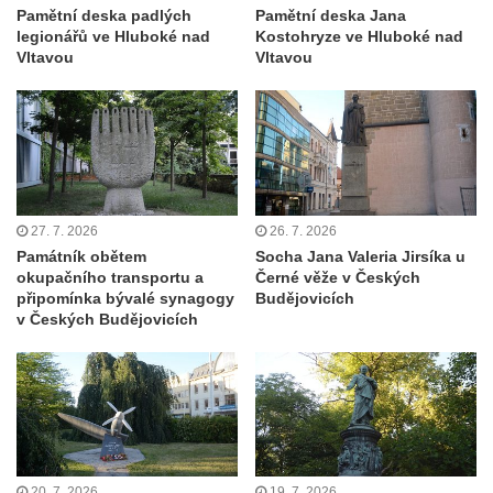
Pamětní deska padlých
Pamětní deska Jana
Kovanicích
legionářů ve Hluboké nad
Kostohryze ve Hluboké nad
Pomník obětem válek v Kněževsi
Vltavou
Vltavou
Pamětní deska Rudé armádě na radnici v
Trutnově
Pomník obětem koncentračního tábora na
hřbitově v Rychnově u Jablonce nad Nisou
Pomník pracovního nasazení vězňů
27. 7. 2026
26. 7. 2026
koncentračního tábora v Tovární ulici v
Památník obětem
Socha Jana Valeria Jirsíka u
Rychnově u Jablonce nad Nisou
okupačního transportu a
Černé věže v Českých
připomínka bývalé synagogy
Budějovicích
Kenotaf Alfreda Langa na hřbitově v Krásné
v Českých Budějovicích
u Pěnčína
Kenotaf Emila Posselta na hřbitově v
Krásné u Pěnčína
Kenotaf Edmunda Andera na hřbitově v
Krásné u Pěnčína
Hřbitovní kaple rodiny Fiedler na hřbitově v
20. 7. 2026
19. 7. 2026