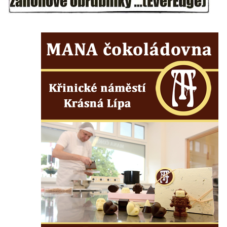
Pomník obětem válek na hřbitově v Dobříni
Pomník obětem 1. světové války v Lužici
Kenotaf Josefa Matese na hřbitově v Lužici
Pamětní deska Giuseppe Capella na
hřbitově v Lužici
Kenotaf Emila Miksche na hřbitově v Lužici
Kenotaf Antonína Krause na hřbitově v
Lužici
Pomník vojákům Rudé armády na hřbitově
v Kozlech
Pamětní deska pochodu smrti v Saupsdorfu
Pomník obětem 2. světové války v parku
Walthera von der Vogelweide v Duchcově
Památník obětem holokaustu v Lipové ulici
v Duchcově