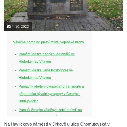
4. 10. 2022
Válečné pomníky, pietní místa, vojenské hroby
Pamětní deska padlých legionářů ve
Hluboké nad Vltavou
Pamětní deska Jana Kostohryze ve
Hluboké nad Vltavou
Památník obětem okupačního transportu a
připomínka bývalé synagogy v Českých
Budějovicích
Pomník českým válečným letcům RAF na
Senovážném náměstí v Českých
Na Havlíčkovo náměstí v Jirkově u ulice Chomutovská v
Budějovicích