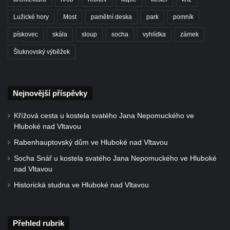
Hrob Wendelina Janiche na hřbitově v
Benešově nad Ploučnicí
Lužické hory
Most
pamětní deska
park
pomník
Hrob Christodoulona Panayiotise na
pískovec
skála
sloup
socha
vyhlídka
zámek
hřbitově v Benešově nad Ploučnicí
Šluknovský výběžek
Hrob Franze Wünsche na hřbitově v
Benešově nad Ploučnicí
Pamětní desky obětem 1. světové války v
Nejnovější příspěvky
kapli Panny Marie Bolestné v Benešově
Křížová cesta u kostela svatého Jana Nepomuckého ve
nad Ploučnicí
Hluboké nad Vltavou
Pamětní deska Samuela Fullera na zámku
Rabenhauptovský dům ve Hluboké nad Vltavou
v Sokolově
Socha Snář u kostela svatého Jana Nepomuckého ve Hluboké
Kenotaf Ericha Ullmanna na hřbitově
nad Vltavou
Šumburk nad Desnou v Tanvaldu
Historická studna ve Hluboké nad Vltavou
Hrob Pavla Patušnika na hřbitově Šumburk
nad Desnou v Tanvaldu
Hrob sovětských dětí na hřbitově Šumburk
Přehled rubrik