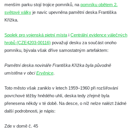
menším parku stojí trojice pomníků, na
pomníku obětem 2.
Pamětní deska Jana Zelenky-Hajského v
světové války
je navíc upevněna pamětní deska Františka
Budějovické ulici na domě čp. 19 v
Křížka.
Kamenném Újezdu
Kenotaf Šimona Valhy na starém hřbitově v
Spolek pro vojenská pietní místa
i
Centrální evidence válečných
Kamenném Újezdě
hrobů (CZE4203-00116)
považují desku za součást onoho
Kenotaf Václava B. Hájka na starém
pomníku, bývala však dříve samostatným artefaktem:
hřbitově v Kamenném Újezdě
Pamětní deska novináře Františka Křížka byla původně
Pomník obětem válek na Náměstí v
umístěna v obci
Kamenném Újezdě
Ervěnice
.
Kenotaf Jana Mojžiše na hřbitově ve
Toto město však zaniklo v letech 1959–1960 při rozšiřování
Velešíně
povrchové těžby hnědého uhlí, deska tedy zřejmě byla
Kenotaf Josefa Jílka na hřbitově ve
přenesena někdy v té době. Na desce, o níž nelze nalézt žádné
Velešíně
další podrobnosti, je nápis:
Hrob Jana Foitla na hřbitově ve Velešíně
Hrob Ludvíka Tůmy na hřbitově ve Velešíně
Zde v domě č. 45