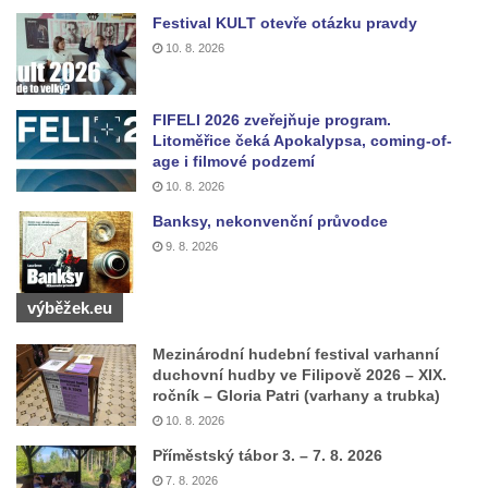
Festival KULT otevře otázku pravdy
čp. 43 v Lužci nad Vltavou
10. 8. 2026
Pomník obětem 2. světové války v ulici 1.
máje v Lužci nad Vltavou
Pomník obětem válek v ulici 1. máje v Lužci
FIFELI 2026 zveřejňuje program.
Litoměřice čeká Apokalypsa, coming-of-
nad Vltavou
age i filmové podzemí
Hrob Vladislava Neumana v Hostíně u
10. 8. 2026
Vojkovic
Banksy, nekonvenční průvodce
Pomník obětem válek před hřbitovem v
9. 8. 2026
Hostíně u Vojkovic
Kenotaf Václava Floriána na hřbitově v
výběžek.eu
Lužci nad Vltavou
Mezinárodní hudební festival varhanní
Kenotaf Miloslava Švice na hřbitově v Lužci
duchovní hudby ve Filipově 2026 – XIX.
ročník – Gloria Patri (varhany a trubka)
nad Vltavou
10. 8. 2026
Hrob Václava Kufnera na hřbitově v Lužci
Příměstský tábor 3. – 7. 8. 2026
nad Vltavou
7. 8. 2026