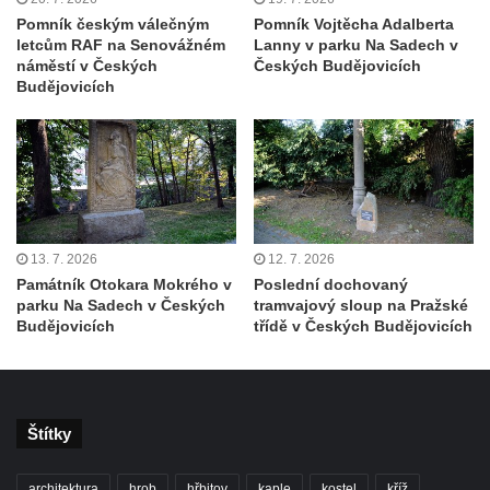
Pomník českým válečným
Pomník Vojtěcha Adalberta
Teplicích nad Metují
letcům RAF na Senovážném
Lanny v parku Na Sadech v
Kenotaf Franze Ruseho na hřbitově v
náměstí v Českých
Českých Budějovicích
Budějovicích
Teplicích nad Metují
Pomník obětem 2. světové války na hřbitově
v Teplicích nad Metují
Hrob Waltera Hilleho na hřbitově ve Vlčí
Hoře
Kenotaf Oskara Ringelhana na hřbitově v
13. 7. 2026
12. 7. 2026
Benešově nad Ploučnicí
Památník Otokara Mokrého v
Poslední dochovaný
parku Na Sadech v Českých
tramvajový sloup na Pražské
Kenotaf Augusta Michela na hřbitově v
Budějovicích
třídě v Českých Budějovicích
Benešově nad Ploučnicí
Hrob Šumových na hřbitově v Benešově
nad Ploučnicí
Štítky
Hrob Theodora Sommera na hřbitově v
Benešově nad Ploučnicí
architektura
hrob
hřbitov
kaple
kostel
kříž