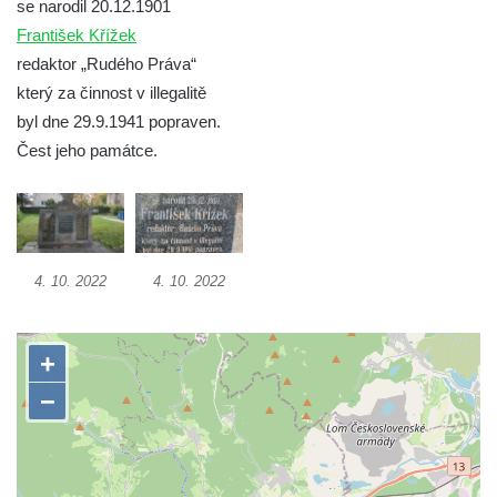
se narodil 20.12.1901
Hrob Josefa Havla na hřbitově ve Velešíně
František Křížek
Pomník obětem 2. světové války na hřbitově
redaktor „Rudého Práva“
u kostela svatého Václava ve Velešíně
který za činnost v illegalitě
Pamětní deska 240 MILES TO FREEDOM u
byl dne 29.9.1941 popraven.
pomníku obětem válek na náměstí J. V.
Čest jeho památce.
Kamarýta ve Velešíně
Pomník obětem 1. a 2. světové války na
náměstí J. V. Kamarýta ve Velešíně
Pomník obětem 1. a 2. světové války v
4. 10. 2022
4. 10. 2022
Římově
Hrob Petera Korgera a Petra Štindla na
hřbitově v Římově
Pomník obětem 1. světové války v Dolním
Předoníně
Pomník obětem 2. světové války v Plavu
Pamětní deska obětem 1. světové války v