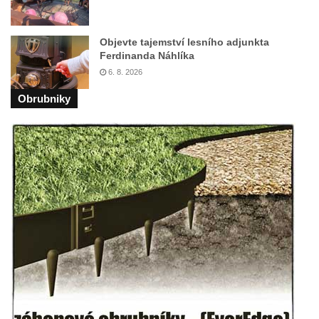
Pomník vojákům Rudé armády na hřbitově
v Lužci nad Vltavou
Objevte tajemství lesního adjunkta
Pomník Ladislava Sedláčka a Karla Pelce u
Ferdinanda Náhlíka
silnice severně od Lužce nad Vltavou
6. 8. 2026
Kenotaf Alfeda Harnische na hřbitově v
Obrubniky
Hrobčicích
Pomník obětem válek v Hrobčicích
Pomník obětem válek v Mirošovicích
Hrob vojáků Rudé armády na hřbitově v
Račicích
Hrob Jiřího Dovhomilji na hřbitově v
Račicích
Hrob Antonína Medáčka na hřbitově v
Račicích
Hrob Josefa Moravce a Miroslava Moravce
na hřbitově v Dobříni