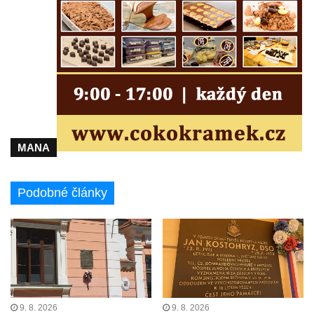
Pomník obětem válek v Jeníkově
Pamětní deska obětem 1. světové války na
kapli Panny Marie v Lahošti
Pomník obětem 2. světové války v parku v
Mikulášovicích
Pomník obětem bombardování 8. 5. 1945 v
ulici U Plovárny ve Frýdlantu
MANA
Pamětní deska Rumburské vzpoury na
Základní škole Tyršova v Rumburku
Socha Nepokořený v parku Rumburské
Podobné články
vzpoury v Rumburku
Pamětní deska obětem holokaustu u
židovského hřbitova v Kovanicích
Pamětní deska legionářům na Obecním
úřadě v Kovanicích
Pomník obětem 1. světové války v
9. 8. 2026
9. 8. 2026