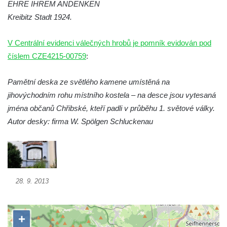
EHRE IHREM ANDENKEN
Pomník obětem 2. světové války v Plavu
Kreibitz Stadt 1924.
Pamětní deska obětem 1. světové války v
Plavu
V Centrální evidenci válečných hrobů je pomník evidován pod
Kenotaf Pepiho Meisela na hřbitově v
číslem CZE4215-00759
:
Dolním Podluží
Pamětní deska ze světlého kamene umístěná na
Kenotaf Leopolda Malata na hřbitově v
jihovýchodním rohu místního kostela – na desce jsou vytesaná
Dolním Podluží
jména občanů Chřibské, kteří padli v průběhu 1. světové války.
Kenotaf Antona Klause na hřbitově v
Autor desky: firma W. Spölgen Schluckenau
Dolním Podluží
Kenotaf Heinricha Klause na hřbitově v
Dolním Podluží
Kenotaf Josefa Stolle na hřbitově v Dolním
28. 9. 2013
Podluží
Pomník obětem 1. světové války na
židovském hřbitově v Mostě