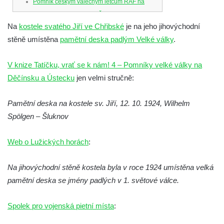
Pomník českým válečným letcům RAF na
Senovážném náměstí v Českých
Na
kostele svatého Jiří ve Chřibské
je na jeho jihovýchodní
Budějovicích
stěně umístěna
pamětní deska padlým Velké války
.
Pamětní deska Jana Zelenky-Hajského v
Budějovické ulici na domě čp. 19 v
V knize Tatíčku, vrať se k nám! 4 – Pomníky velké války na
Kamenném Újezdu
Děčínsku a Ústecku
jen velmi stručně:
Kenotaf Šimona Valhy na starém hřbitově v
Kamenném Újezdě
Pamětní deska na kostele sv. Jiří, 12. 10. 1924, Wilhelm
Kenotaf Václava B. Hájka na starém
Spölgen – Šluknov
hřbitově v Kamenném Újezdě
Web o Lužických horách
:
Pomník obětem válek na Náměstí v
Kamenném Újezdě
Na jihovýchodní stěně kostela byla v roce 1924 umístěna velká
Kenotaf Jana Mojžiše na hřbitově ve
pamětní deska se jmény padlých v 1. světové válce.
Velešíně
Kenotaf Josefa Jílka na hřbitově ve
Spolek pro vojenská pietní místa
:
Velešíně