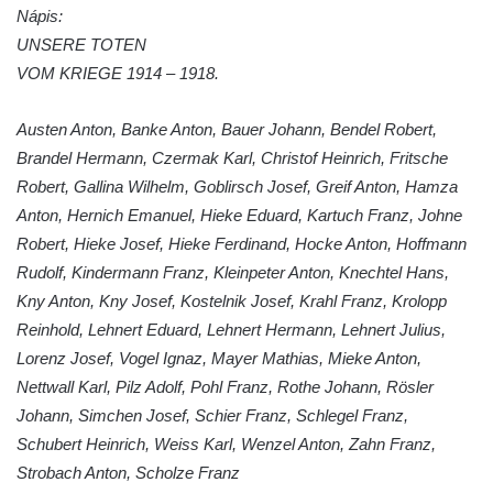
Hrob Jana Foitla na hřbitově ve Velešíně
Nápis:
Hrob Ludvíka Tůmy na hřbitově ve Velešíně
UNSERE TOTEN
VOM KRIEGE 1914 – 1918.
Hrob Josefa Havla na hřbitově ve Velešíně
Pomník obětem 2. světové války na hřbitově
Austen Anton, Banke Anton, Bauer Johann, Bendel Robert,
u kostela svatého Václava ve Velešíně
Brandel Hermann, Czermak Karl, Christof Heinrich, Fritsche
Pamětní deska 240 MILES TO FREEDOM u
Robert, Gallina Wilhelm, Goblirsch Josef, Greif Anton, Hamza
pomníku obětem válek na náměstí J. V.
Anton, Hernich Emanuel, Hieke Eduard, Kartuch Franz, Johne
Kamarýta ve Velešíně
Robert, Hieke Josef, Hieke Ferdinand, Hocke Anton, Hoffmann
Pomník obětem 1. a 2. světové války na
Rudolf, Kindermann Franz, Kleinpeter Anton, Knechtel Hans,
náměstí J. V. Kamarýta ve Velešíně
Kny Anton, Kny Josef, Kostelnik Josef, Krahl Franz, Krolopp
Pomník obětem 1. a 2. světové války v
Reinhold, Lehnert Eduard, Lehnert Hermann, Lehnert Julius,
Římově
Lorenz Josef, Vogel Ignaz, Mayer Mathias, Mieke Anton,
Nettwall Karl, Pilz Adolf, Pohl Franz, Rothe Johann, Rösler
Hrob Petera Korgera a Petra Štindla na
Johann, Simchen Josef, Schier Franz, Schlegel Franz,
hřbitově v Římově
Schubert Heinrich, Weiss Karl, Wenzel Anton, Zahn Franz,
Pomník obětem 1. světové války v Dolním
Strobach Anton, Scholze Franz
Předoníně