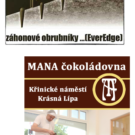
Památník obětem holokaustu v Lipové ulici
v Duchcově
Pomník obětem válek v Jeníkově
Pamětní deska obětem 1. světové války na
kapli Panny Marie v Lahošti
Pomník obětem 2. světové války v parku v
Mikulášovicích
Pomník obětem bombardování 8. 5. 1945 v
ulici U Plovárny ve Frýdlantu
Pamětní deska Rumburské vzpoury na
Základní škole Tyršova v Rumburku
Socha Nepokořený v parku Rumburské
vzpoury v Rumburku
Pamětní deska obětem holokaustu u
židovského hřbitova v Kovanicích
Pamětní deska legionářům na Obecním