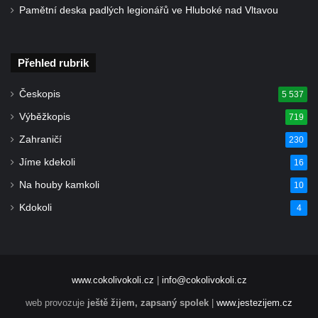
Pamětní deska padlých legionářů ve Hluboké nad Vltavou
Pomník Theodora Körnera v Tyršově ulici v
Šluknově
Pomník Františka Josefa I. u křížové cesty
Přehled rubrik
ve Šluknově
Českopis
5 537
Pamětní deska Polské armádě na budově
MÚ v ulici 2. polské armády v Rumburku
Výběžkopis
719
Kenotaf Richarda Grossmanna na hřbitově
Zahraničí
230
v Dubé
Jíme kdekoli
16
Hrob Jiřího Kasala na hřbitově v Dubé
Na houby kamkoli
10
Pomník padlým rudoarmějcům na hřbitově
Kdokoli
4
v Dubé
Pomník obětem 2. světové války v Dubé
Pomník obětem Rumburské vzpoury u
www.cokolivokoli.cz
|
info@cokolivokoli.cz
hřbitova v Rumburku
web provozuje
ještě žijem, zapsaný spolek
|
www.jestezijem.cz
Pomník obětem 1. světové války na hřbitově