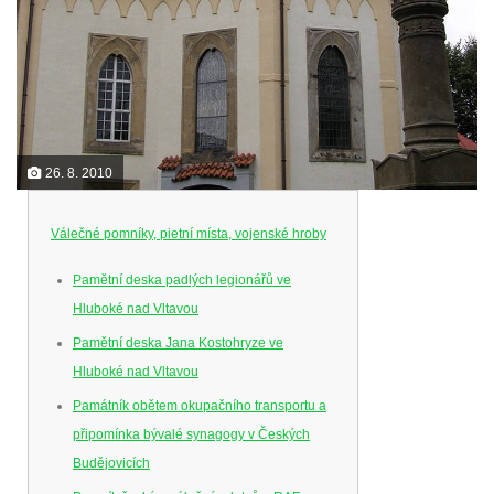
26. 8. 2010
Válečné pomníky, pietní místa, vojenské hroby
Pamětní deska padlých legionářů ve
Hluboké nad Vltavou
Pamětní deska Jana Kostohryze ve
Hluboké nad Vltavou
Památník obětem okupačního transportu a
připomínka bývalé synagogy v Českých
Budějovicích