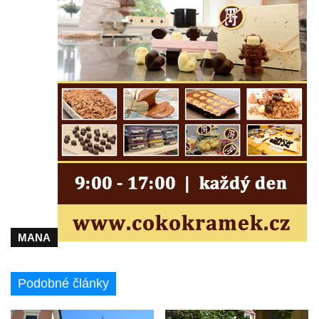
úřadě v Kovanicích
Pomník obětem 1. světové války v
Kovanicích
Pomník obětem válek v Kněževsi
Pamětní deska Rudé armádě na radnici v
Trutnově
Pomník obětem koncentračního tábora na
hřbitově v Rychnově u Jablonce nad Nisou
Pomník pracovního nasazení vězňů
koncentračního tábora v Tovární ulici v
Rychnově u Jablonce nad Nisou
MANA
Kenotaf Alfreda Langa na hřbitově v Krásné
u Pěnčína
Kenotaf Emila Posselta na hřbitově v
Podobné články
Krásné u Pěnčína