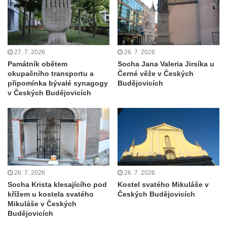
Hrob Theodora Sommera na hřbitově v
Benešově nad Ploučnicí
Hrob Wendelina Janiche na hřbitově v
Benešově nad Ploučnicí
27. 7. 2026
26. 7. 2026
Památník obětem
Socha Jana Valeria Jirsíka u
Hrob Christodoulona Panayiotise na
okupačního transportu a
Černé věže v Českých
hřbitově v Benešově nad Ploučnicí
připomínka bývalé synagogy
Budějovicích
v Českých Budějovicích
Hrob Franze Wünsche na hřbitově v
Benešově nad Ploučnicí
Pamětní desky obětem 1. světové války v
kapli Panny Marie Bolestné v Benešově
nad Ploučnicí
Pamětní deska Samuela Fullera na zámku
26. 7. 2026
26. 7. 2026
v Sokolově
Socha Krista klesajícího pod
Kostel svatého Mikuláše v
Kenotaf Ericha Ullmanna na hřbitově
křížem u kostela svatého
Českých Budějovicích
Mikuláše v Českých
Šumburk nad Desnou v Tanvaldu
Budějovicích
Hrob Pavla Patušnika na hřbitově Šumburk