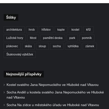
nad Desnou v Tanvaldu
Hrob sovětských dětí na hřbitově Šumburk
Štítky
nad Desnou v Tanvaldu
Pomník prvního a druhého odboje v
architektura
hrob
hřbitov
kaple
kostel
kříž
Tanvaldu
Lužické hory
Most
pamětní deska
park
pomník
Kenotaf Josefa Staritze na hřbitově ve
Starých Křečanech
pískovec
skála
sloup
socha
vyhlídka
zámek
Hrob Antona Reintsche na hřbitově ve
Šluknovský výběžek
Starých Křečanech
Hrob rodiny Klingerových na hřbitově ve
Starých Křečanech
Nejnovější příspěvky
Pomník obětem 1. světové války v
Kostel svatého Jana Nepomuckého ve Hluboké nad Vltavou
Tyršových sadech v Jablonci nad Nisou
Socha Anděl u kostela svatého Jana Nepomuckého ve Hluboké
Pamětní desky obětem 1. světové války na
nad Vltavou
kapli svaté Alžběty Durynské v Dolních
Socha Na zídce u městského úřadu ve Hluboké nad Vltavou
Křečanech