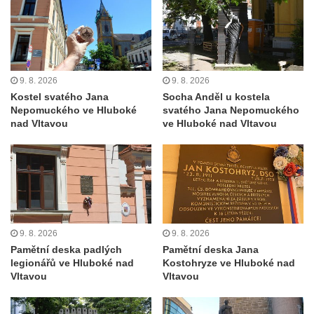
Kenotaf Edmunda Andera na hřbitově v
Krásné u Pěnčína
Hřbitovní kaple rodiny Fiedler na hřbitově v
Teplicích nad Metují
9. 8. 2026
9. 8. 2026
Kenotaf Franze Ruseho na hřbitově v
Kostel svatého Jana
Socha Anděl u kostela
Teplicích nad Metují
Nepomuckého ve Hluboké
svatého Jana Nepomuckého
nad Vltavou
ve Hluboké nad Vltavou
Pomník obětem 2. světové války na hřbitově
v Teplicích nad Metují
Hrob Waltera Hilleho na hřbitově ve Vlčí
Hoře
Kenotaf Oskara Ringelhana na hřbitově v
Benešově nad Ploučnicí
9. 8. 2026
9. 8. 2026
Kenotaf Augusta Michela na hřbitově v
Pamětní deska padlých
Pamětní deska Jana
Benešově nad Ploučnicí
legionářů ve Hluboké nad
Kostohryze ve Hluboké nad
Vltavou
Vltavou
Hrob Šumových na hřbitově v Benešově
nad Ploučnicí