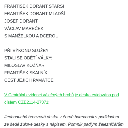
FRANTIŠEK DORANT STARŠÍ
náměstí J. V. Kamarýta ve Velešíně
FRANTIŠEK DORANT MLADŠÍ
Pomník obětem 1. a 2. světové války v
JOSEF DORANT
Římově
VÁCLAV MAREČEK
Hrob Petera Korgera a Petra Štindla na
S MANŽELKOU A DCEROU
hřbitově v Římově
Pomník obětem 1. světové války v Dolním
PŘI VÝKONU SLUŽBY
Předoníně
STALI SE OBĚTÍ VÁLKY:
MILOSLAV KOŽŇAR
Pomník obětem 2. světové války v Plavu
FRANTIŠEK SKALNÍK
Pamětní deska obětem 1. světové války v
ČEST JEJICH PAMÁTCE.
Plavu
Kenotaf Pepiho Meisela na hřbitově v
V Centrální evidenci válečných hrobů je deska evidována pod
Dolním Podluží
číslem CZE2114-27971
:
Kenotaf Leopolda Malata na hřbitově v
Dolním Podluží
Jednoduchá bronzová deska v černé barevnosti s podkladem
Kenotaf Antona Klause na hřbitově v
ze šedé žulové desky s nápisem. Pomník padlým železničářům