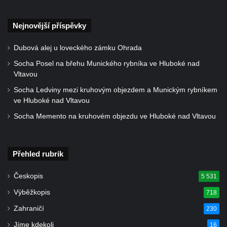
Starých Křečanech
Hrob rodiny Klingerových na hřbitově ve
Nejnovější příspěvky
Starých Křečanech
Pomník obětem 1. světové války v
Dubová alej u loveckého zámku Ohrada
Tyršových sadech v Jablonci nad Nisou
Socha Posel na břehu Munického rybníka ve Hluboké nad
Vltavou
Pamětní desky obětem 1. světové války na
kapli svaté Alžběty Durynské v Dolních
Socha Ledviny mezi kruhovým objezdem a Munickým rybníkem
ve Hluboké nad Vltavou
Křečanech
Socha Memento na kruhovém objezdu ve Hluboké nad Vltavou
Pomník Theodora Körnera v Tyršově ulici v
Šluknově
Pomník Františka Josefa I. u křížové cesty
Přehled rubrik
ve Šluknově
Pamětní deska Polské armádě na budově
Českopis
5 531
MÚ v ulici 2. polské armády v Rumburku
Výběžkopis
718
Kenotaf Richarda Grossmanna na hřbitově
Zahraničí
230
v Dubé
Jíme kdekoli
16