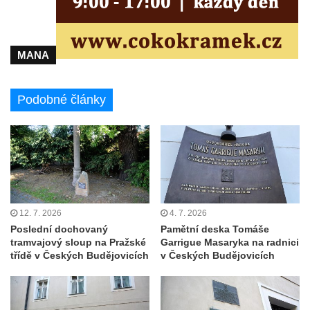
Pomník pracovního nasazení vězňů
koncentračního tábora v Tovární ulici v
Rychnově u Jablonce nad Nisou
MANA
Kenotaf Alfreda Langa na hřbitově v Krásné
u Pěnčína
Podobné články
Kenotaf Emila Posselta na hřbitově v
Krásné u Pěnčína
Kenotaf Edmunda Andera na hřbitově v
Krásné u Pěnčína
Hřbitovní kaple rodiny Fiedler na hřbitově v
Teplicích nad Metují
12. 7. 2026
4. 7. 2026
Kenotaf Franze Ruseho na hřbitově v
Poslední dochovaný
Pamětní deska Tomáše
tramvajový sloup na Pražské
Garrigue Masaryka na radnici
Teplicích nad Metují
třídě v Českých Budějovicích
v Českých Budějovicích
Pomník obětem 2. světové války na hřbitově
v Teplicích nad Metují
Hrob Waltera Hilleho na hřbitově ve Vlčí