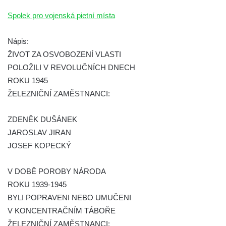
hřbitově v Kamenném Újezdě
Spolek pro vojenská pietní místa
Pomník obětem válek na Náměstí v
Kamenném Újezdě
Nápis:
Kenotaf Jana Mojžiše na hřbitově ve
ŽIVOT ZA OSVOBOZENÍ VLASTI
Velešíně
POLOŽILI V REVOLUČNÍCH DNECH
ROKU 1945
Kenotaf Josefa Jílka na hřbitově ve
ŽELEZNIČNÍ ZAMĚSTNANCI:
Velešíně
Hrob Jana Foitla na hřbitově ve Velešíně
ZDENĚK DUŠÁNEK
Hrob Ludvíka Tůmy na hřbitově ve Velešíně
JAROSLAV JIRAN
Hrob Josefa Havla na hřbitově ve Velešíně
JOSEF KOPECKÝ
Pomník obětem 2. světové války na hřbitově
u kostela svatého Václava ve Velešíně
V DOBĚ POROBY NÁRODA
ROKU 1939-1945
Pamětní deska 240 MILES TO FREEDOM u
BYLI POPRAVENI NEBO UMUČENI
pomníku obětem válek na náměstí J. V.
V KONCENTRAČNÍM TÁBOŘE
Kamarýta ve Velešíně
ŽELEZNIČNÍ ZAMĚSTNANCI:
Pomník obětem 1. a 2. světové války na