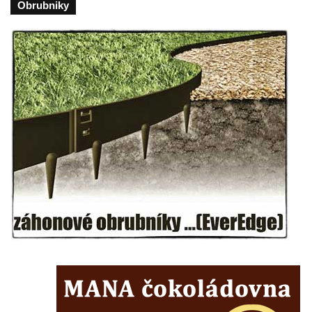
Obrubniky
Kenotaf Antonína Krause na hřbitově v
Lužici
Pomník vojákům Rudé armády na hřbitově
v Kozlech
Pamětní deska pochodu smrti v Saupsdorfu
Pomník obětem 2. světové války v parku
Walthera von der Vogelweide v Duchcově
Památník obětem holokaustu v Lipové ulici
v Duchcově
Pomník obětem válek v Jeníkově
Pamětní deska obětem 1. světové války na
kapli Panny Marie v Lahošti
Pomník obětem 2. světové války v parku v
Mikulášovicích
Pomník obětem bombardování 8. 5. 1945 v