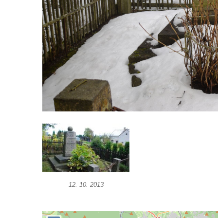
Hrob Aloise Podrábského na hřbitově v
Račicích
Pamětní deska Miroslava Švice na domě
čp. 43 v Lužci nad Vltavou
Pomník obětem 2. světové války v ulici 1.
máje v Lužci nad Vltavou
Pomník obětem válek v ulici 1. máje v Lužci
nad Vltavou
Hrob Vladislava Neumana v Hostíně u
Vojkovic
Pomník obětem válek před hřbitovem v
Hostíně u Vojkovic
Kenotaf Václava Floriána na hřbitově v
12. 10. 2013
Lužci nad Vltavou
Kenotaf Miloslava Švice na hřbitově v Lužci
nad Vltavou