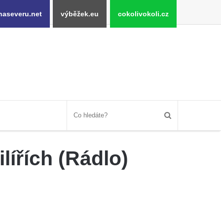
naseveru.net
výběžek.eu
cokolivokoli.cz
lířích (Rádlo)