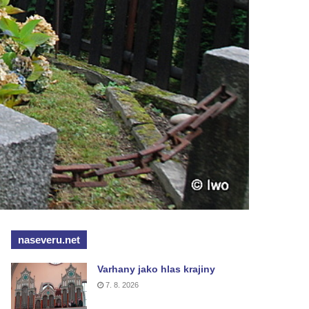
naseveru.net
Varhany jako hlas krajiny
7. 8. 2026