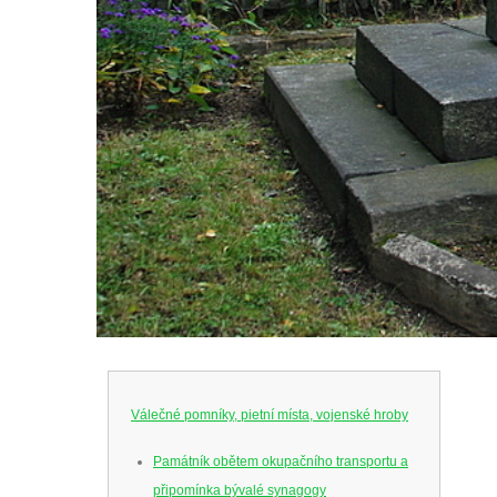
Válečné pomníky, pietní místa, vojenské hroby
Památník obětem okupačního transportu a
připomínka bývalé synagogy