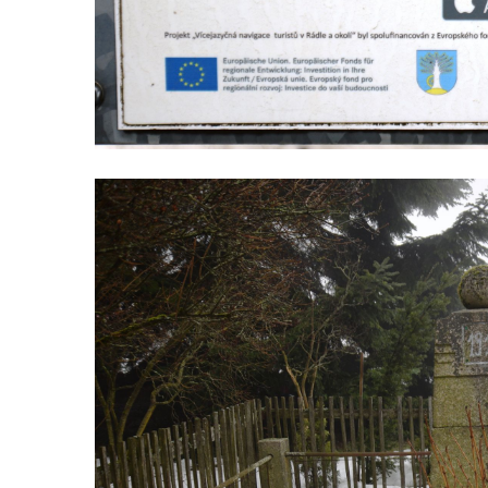
Předoníně
Pomník obětem 2. světové války v Plavu
Pamětní deska obětem 1. světové války v
Plavu
Kenotaf Pepiho Meisela na hřbitově v
Dolním Podluží
Kenotaf Leopolda Malata na hřbitově v
Dolním Podluží
Kenotaf Antona Klause na hřbitově v
Dolním Podluží
Kenotaf Heinricha Klause na hřbitově v
Dolním Podluží
Kenotaf Josefa Stolle na hřbitově v Dolním
Podluží
Pomník obětem 1. světové války na
židovském hřbitově v Mostě