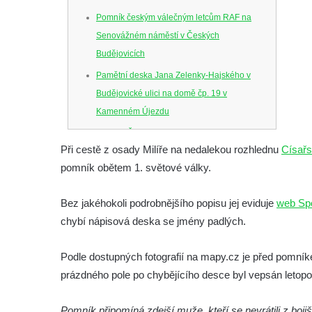
Pomník českým válečným letcům RAF na
Senovážném náměstí v Českých
Budějovicích
Pamětní deska Jana Zelenky-Hajského v
Budějovické ulici na domě čp. 19 v
Kamenném Újezdu
Kenotaf Šimona Valhy na starém hřbitově v
Při cestě z osady Milíře na nedalekou rozhlednu
Císař
Kamenném Újezdě
pomník obětem 1. světové války.
Kenotaf Václava B. Hájka na starém
hřbitově v Kamenném Újezdě
Bez jakéhokoli podrobnějšího popisu jej eviduje
web Spo
Pomník obětem válek na Náměstí v
chybí nápisová deska se jmény padlých.
Kamenném Újezdě
Kenotaf Jana Mojžiše na hřbitově ve
Podle dostupných fotografií na mapy.cz je před pomní
Velešíně
prázdného pole po chybějícího desce byl vepsán letopo
Kenotaf Josefa Jílka na hřbitově ve
Pomník připomíná zdejší muže, kteří se nevrátili z bojiš
Velešíně