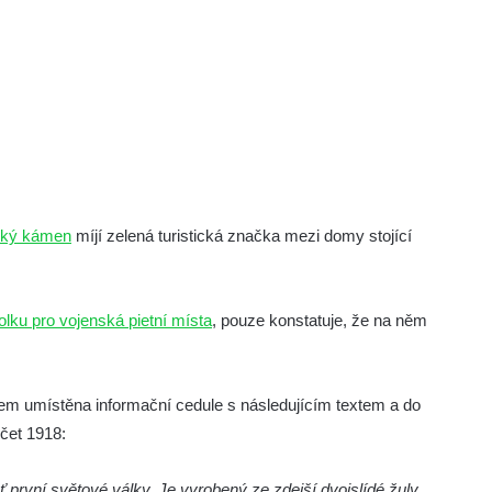
ský kámen
míjí zelená turistická značka mezi domy stojící
lku pro vojenská pietní místa
, pouze konstatuje, že na něm
kem umístěna informační cedule s následujícím textem a do
čet 1918:
ť první světové války. Je vyrobený ze zdejší dvojslídé žuly.