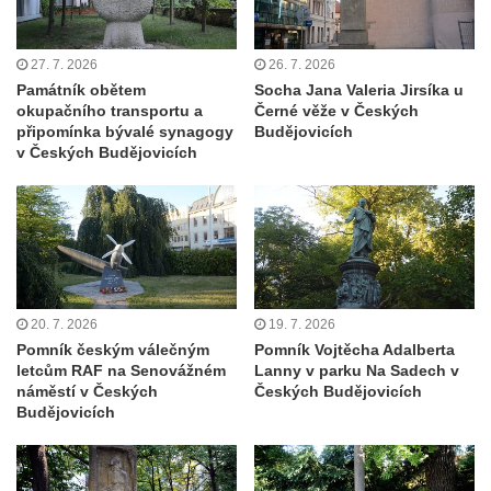
do Cítolib
Hrob Antonína Švejdy na hřbitově v
27. 7. 2026
26. 7. 2026
Chlumčanech
Památník obětem
Socha Jana Valeria Jirsíka u
Hrob Jaroslava Klicpery na hřbitově v
okupačního transportu a
Černé věže v Českých
Chlumčanech
připomínka bývalé synagogy
Budějovicích
v Českých Budějovicích
Hrob Josefa Bednáře na hřbitově v
Chlumčanech
Hrob Oldřicha Pokorného na hřbitově v
Chlumčanech
Hrob Antonína Krejcárka na hřbitově v
Chlumčanech
20. 7. 2026
19. 7. 2026
Pomník českým válečným
Pomník Vojtěcha Adalberta
Hrob Josefa Fořta na hřbitově v
letcům RAF na Senovážném
Lanny v parku Na Sadech v
Chlumčanech
náměstí v Českých
Českých Budějovicích
Budějovicích
Hrob vojáků Rudé armády na hřbitově v
Chlumčanech
Hrob Arnošta a Václava Šůmových na