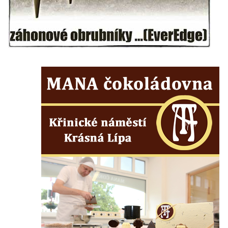
Hrob Ondreje Gurina na hřbitově ve Velkém
Šenově
Hrob Heinricha Hoffmanna na hřbitově ve
Velkém Šenově
Hrob Heinricha Wünscheho na hřbitově ve
Velkém Šenově
Kenotaf Gerharda Poschera na hřbitově ve
Velkém Šenově
Kenotaf Gerharda Adolfa Johanna Sauera
na hřbitově ve Velkém Šenově
Pomník obětem 1. světové války před
kostelem svatého Bartoloměje ve Velkém
Šenově
Kenotaf Václava Liprta na hřbitově v
Cítolibech
Kenotaf Františka Malypetra na hřbitově v