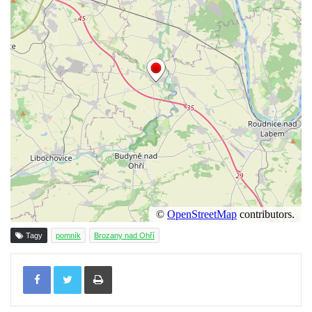
hřbitově v Benešově nad Ploučnicí
Hrob Franze Wünsche na hřbitově v
Benešově nad Ploučnicí
Pamětní desky obětem 1. světové války v
kapli Panny Marie Bolestné v Benešově
nad Ploučnicí
Pamětní deska Samuela Fullera na zámku
v Sokolově
Kenotaf Ericha Ullmanna na hřbitově
Šumburk nad Desnou v Tanvaldu
Hrob Pavla Patušnika na hřbitově Šumburk
nad Desnou v Tanvaldu
Tagy
pomník
Brozany nad Ohří
Hrob sovětských dětí na hřbitově Šumburk
Tisknout
nad Desnou v Tanvaldu
Pomník prvního a druhého odboje v
Tanvaldu