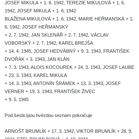
JOSEF MIKULA + 1. 6. 1942, TEREZIE MIKULOVÁ + 1. 6.
silnice severně od Lužce nad Vltavou
1942, JOSEF MIKULA + 1. 6. 1942
Kenotaf Alfeda Harnische na hřbitově v
BLAŽENA MIKULOVÁ + 1. 6. 1942, MARIE HEŘMANSKÁ + 1:
Hrobčicích
6. 1942, JOSEF HEŘMANSKÝ
Pomník obětem válek v Hrobčicích
+ 2. 7. 1942, JAN SKLENÁŘ + 2. 7. 1942, VÁCLAV
Pomník obětem válek v Mirošovicích
VOBORSKÝ + 2. 7. 1942, KAREL BREJŠA
+ 14. 4. 1945, JOSEF HEDVÁBNÝ + 9. 3. 1943, FRANTIŠEK
Hrob vojáků Rudé armády na hřbitově v
DVOŘÁK + 3. 1943, JAN KLÁN
Račicích
+ 7. 3. 1943, ALOIS KOCOUREK + 24. 3. 1943, JOSEF LAUBE
Hrob Jiřího Dovhomilji na hřbitově v
+ 23. 3. 1943, KAREL MIKULA
Račicích
+ 14. 3. 1943, ANTONÍN ŠRÁMEK + 13. 3. 1943, JOSEF
Hrob Antonína Medáčka na hřbitově v
VERNER + 19. 3. 1943, FRANTIŠEK ŽIVEC
Račicích
+ 9. 5. 1945
Hrob Josefa Moravce a Miroslava Moravce
na hřbitově v Dobříni
Pod šesticípou hvězdou seznam pokračuje
Pomník obětem válek na hřbitově v Dobříni
ARNOŠT BRUMLÍK + 17. 3. 1942, VIKTOR BRUMLÍK + 28. 9.
Pomník obětem 1. světové války v Lužici