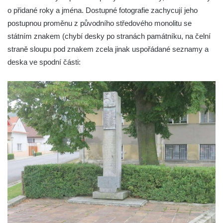
Kamenném Újezdu
o přidané roky a jména. Dostupné fotografie zachycují jeho
Kenotaf Šimona Valhy na starém hřbitově v
postupnou proměnu z původního středového monolitu se
Kamenném Újezdě
státním znakem (chybí desky po stranách památníku, na čelní
Kenotaf Václava B. Hájka na starém
straně sloupu pod znakem zcela jinak uspořádané seznamy a
hřbitově v Kamenném Újezdě
deska ve spodní části:
Pomník obětem válek na Náměstí v
Kamenném Újezdě
Kenotaf Jana Mojžiše na hřbitově ve
Velešíně
Kenotaf Josefa Jílka na hřbitově ve
Velešíně
Hrob Jana Foitla na hřbitově ve Velešíně
Hrob Ludvíka Tůmy na hřbitově ve Velešíně
Hrob Josefa Havla na hřbitově ve Velešíně
Pomník obětem 2. světové války na hřbitově
u kostela svatého Václava ve Velešíně