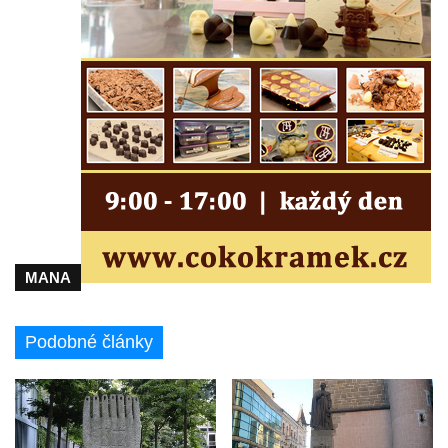
Cítolibech
Hrob Derbákových na hřbitově v Cítolibech
Hrob Františka Morkera na hřbitově v
Cítolibech
Hrob Josefa Fronka na hřbitově v Cítolibech
Hrob Jana Císarika na hřbitově v Cítolibech
Hrob Jana Legáta na hřbitově v Cítolibech
Hrob Karla Trenklera na hřbitově v
Cítolibech
MANA
Pamětní deska Jaroslava Lhotského na
zámku v Cítolibech
Podobné články
Pomník obětem 1. a 2. světové války před
zámkem v Cítolibech
Pomník na místě hrobu ruských vojáků z
napoleonských válek u silnice z Chlumčan