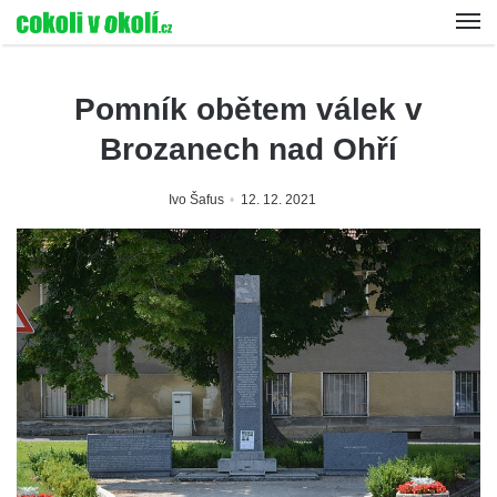
Pomník obětem válek v
Brozanech nad Ohří
Ivo Šafus
12. 12. 2021