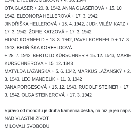
1944, ETEL BRUMLÍKOVÁ + 4. 10. 1944
Kenotaf Josefa Matese na hřbitově v Lužici
OTA GLASER + 20. 8. 1942, ANNA GLASEROVÁ + 15. 10.
Pamětní deska Giuseppe Capella na
1942, ELEONORA HELLEROVÁ + 17. 3. 1942
hřbitově v Lužici
JINDŘIŠKA HELLEROVÁ + 15. 4. 1942, JUDr. VILÉM KATZ +
Kenotaf Emila Miksche na hřbitově v Lužici
17. 3. 1942, ŽOFIE KATZOVÁ + 17. 3. 1942
Kenotaf Antonína Krause na hřbitově v
HUGO KORNFELD + 18. 3. 1942, PAVEL KORNFELD + 17. 3.
Lužici
1942, BEDŘIŠKA KORFELDOVÁ
+ 28. 7. 1942, BERTOLD KÜRSCHNER + 15. 12. 1943, MARIE
Pomník vojákům Rudé armády na hřbitově
KÜRSCHNEROVÁ + 15. 12. 1943
v Kozlech
MATYLDA LAŽANSKÁ + 5. 6. 1942, MARKUS LAŽANSKÝ + 2.
Pamětní deska pochodu smrti v Saupsdorfu
3. 1943, LEO MANDELÍK + 11. 3. 1942
Pomník obětem 2. světové války v parku
JANA PORGESOVÁ + 15. 12. 1943, RUDOLF STEINER + 17.
Walthera von der Vogelweide v Duchcově
3. 1942, OLGA STEINEROVÁ + 17. 3. 1942
Památník obětem holokaustu v Lipové ulici
v Duchcově
Vpravo od monolitu je druhá kamenná deska, na níž je jen nápis
Pomník obětem válek v Jeníkově
NAD VLASTNÍ ŽIVOT
MILOVALI SVOBODU
Pamětní deska obětem 1. světové války na
kapli Panny Marie v Lahošti