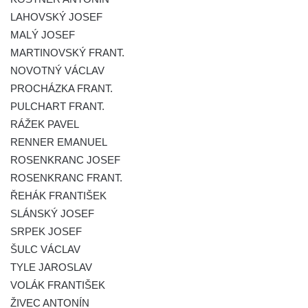
LAHOVSKÝ JOSEF
Kenotaf Leopolda Malata na hřbitově v
MALÝ JOSEF
Dolním Podluží
MARTINOVSKÝ FRANT.
Kenotaf Antona Klause na hřbitově v
NOVOTNÝ VÁCLAV
Dolním Podluží
PROCHÁZKA FRANT.
Kenotaf Heinricha Klause na hřbitově v
PULCHART FRANT.
Dolním Podluží
RÁŽEK PAVEL
Kenotaf Josefa Stolle na hřbitově v Dolním
RENNER EMANUEL
Podluží
ROSENKRANC JOSEF
ROSENKRANC FRANT.
Pomník obětem 1. světové války na
ŘEHÁK FRANTIŠEK
židovském hřbitově v Mostě
SLÁNSKÝ JOSEF
Hrob Aloise Podrábského na hřbitově v
SRPEK JOSEF
Račicích
ŠULC VÁCLAV
Pamětní deska Miroslava Švice na domě
TYLE JAROSLAV
čp. 43 v Lužci nad Vltavou
VOLÁK FRANTIŠEK
Pomník obětem 2. světové války v ulici 1.
ŽIVEC ANTONÍN