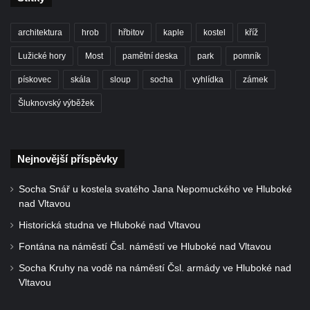
Pamětní deska obětem 1. světové války u
vstupu na hřbitov ve Veltěži
architektura
hrob
hřbitov
kaple
kostel
kříž
Pomník obětem 1. světové války v
Lužické hory
Most
pamětní deska
park
pomník
Konětopech
pískovec
skála
sloup
socha
vyhlídka
zámek
Kenotaf Antonína Husáka na hřbitově ve
Hřivicích
Šluknovský výběžek
Kenotaf Františka Passaura na hřbitově ve
Hřivicích
Nejnovější příspěvky
Kenotaf Antonína Fausta na hřbitově ve
Hřivicích
Socha Snář u kostela svatého Jana Nepomuckého ve Hluboké
Kenotaf Josefa Borovského na hřbitově ve
nad Vltavou
Hřivicích
Historická studna ve Hluboké nad Vltavou
Hrob Ludvíka Kryla na hřbitově ve Hřivicích
Fontána na náměstí Čsl. náměstí ve Hluboké nad Vltavou
Kenotaf Václava a Jaroslava Kádnerových
Socha Kruhy na vodě na náměstí Čsl. armády ve Hluboké nad
na hřbitově ve Hřivicích
Vltavou
Hrob Josefa Marka na hřbitově ve Hřivicích