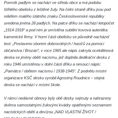
Pamětní deska Rudé armádě na radnici v
Pomník padlým se nachází ve středu obce a má podobu
Trutnově
štíhlého obelisku z leštěné žuly. Na čelní straně dříku jsou pod
reliéfem malého státního znaku Československé republiky
Pomník obětem koncentračního tábora na
uvedena jména 28 padlých. Na patce dříku se nachází letopočet
hřbitově v Rychnově u Jablonce nad Nisou
„1914-1918“ a pod ním je umístěna subtilní kovová autentika
Pomník pracovního nasazení vězňů
kamenické firmy. V horní části obelisku se původně nacházel
koncentračního tábora v Tovární ulici v
text: „Postaveno sborem dobrovolných / hasičů za pomoci
Rychnově u Jablonce nad Nisou
občanstva / Brozan“, v roce 1965 ale nápis zakryla ocelolitinová
Kenotaf Alfreda Langa na hřbitově v Krásné
deska se jmény obětí nacismu, jež doplnila dedikační desku z
u Pěnčína
roku 1946 umístěnou v dolní části dříku a nesoucí nápis:
Kenotaf Emila Posselta na hřbitově v
„Památce / obětem nacismu / 1938-1945“. Z podnětu místní
Krásné u Pěnčína
organizace KSČ desku vyrobil Agrostroj Roudnice – stejná
Kenotaf Edmunda Andera na hřbitově v
deska se nachází v místní škole.
Krásné u Pěnčína
V rámci nedávné obnovy byly obě desky sejmuty a nahrazeny
Hřbitovní kaple rodiny Fiedler na hřbitově v
dvěma samostatnými žulovými kvádry opatřenými seznamem
Teplicích nad Metují
nacistických obětí a devízou „NAD VLASTNÍ ŽIVOT /
Kenotaf Franze Ruseho na hřbitově v