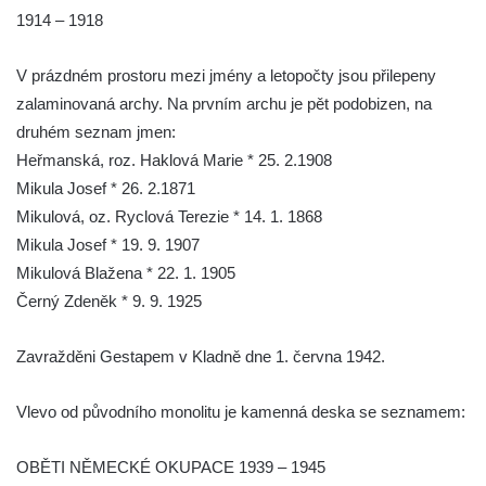
máje v Lužci nad Vltavou
1914 – 1918
Pomník obětem válek v ulici 1. máje v Lužci
nad Vltavou
V prázdném prostoru mezi jmény a letopočty jsou přilepeny
zalaminovaná archy. Na prvním archu je pět podobizen, na
Hrob Vladislava Neumana v Hostíně u
druhém seznam jmen:
Vojkovic
Heřmanská, roz. Haklová Marie * 25. 2.1908
Pomník obětem válek před hřbitovem v
Mikula Josef * 26. 2.1871
Hostíně u Vojkovic
Mikulová, oz. Ryclová Terezie * 14. 1. 1868
Kenotaf Václava Floriána na hřbitově v
Mikula Josef * 19. 9. 1907
Lužci nad Vltavou
Mikulová Blažena * 22. 1. 1905
Kenotaf Miloslava Švice na hřbitově v Lužci
Černý Zdeněk * 9. 9. 1925
nad Vltavou
Hrob Václava Kufnera na hřbitově v Lužci
Zavražděni Gestapem v Kladně dne 1. června 1942.
nad Vltavou
Vlevo od původního monolitu je kamenná deska se seznamem:
Pomník vojákům Rudé armády na hřbitově
v Lužci nad Vltavou
OBĚTI NĚMECKÉ OKUPACE 1939 – 1945
Pomník Ladislava Sedláčka a Karla Pelce u