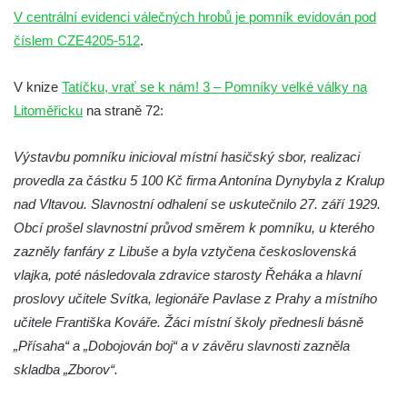
V centrální evidenci válečných hrobů je pomník evidován pod
Pomník obětem 2. světové války v parku v
číslem CZE4205-512
.
Mikulášovicích
Pomník obětem bombardování 8. 5. 1945 v
V knize
Tatíčku, vrať se k nám! 3 – Pomníky velké války na
ulici U Plovárny ve Frýdlantu
Litoměřicku
na straně 72:
Pamětní deska Rumburské vzpoury na
Základní škole Tyršova v Rumburku
Výstavbu pomníku inicioval místní hasičský sbor, realizaci
Socha Nepokořený v parku Rumburské
provedla za částku 5 100 Kč firma Antonína Dynybyla z Kralup
vzpoury v Rumburku
nad Vltavou. Slavnostní odhalení se uskutečnilo 27. září 1929.
Obcí prošel slavnostní průvod směrem k pomníku, u kterého
Pamětní deska obětem holokaustu u
zazněly fanfáry z Libuše a byla vztyčena československá
židovského hřbitova v Kovanicích
vlajka, poté následovala zdravice starosty Řeháka a hlavní
Pamětní deska legionářům na Obecním
proslovy učitele Svítka, legionáře Pavlase z Prahy a místního
úřadě v Kovanicích
učitele Františka Kováře. Žáci místní školy přednesli básně
Pomník obětem 1. světové války v
„Přísaha“ a „Dobojován boj“ a v závěru slavnosti zazněla
Kovanicích
skladba „Zborov“.
Pomník obětem válek v Kněževsi