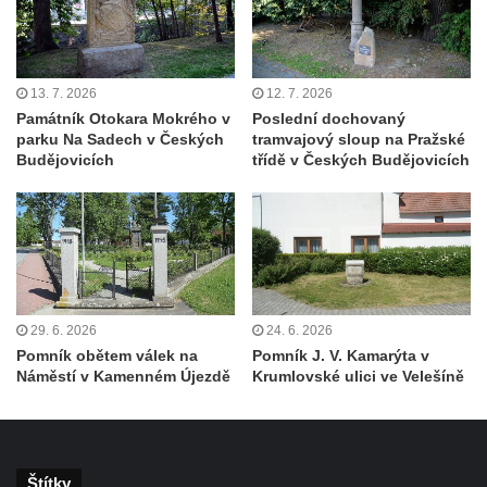
hřbitově v Chlumčanech
Pomník obětem 1. a 2. světové války v
Chlumčanech
13. 7. 2026
12. 7. 2026
Pomník obětem 1. a 2. světové války ve
Památník Otokara Mokrého v
Poslední dochovaný
parku Na Sadech v Českých
tramvajový sloup na Pražské
Vlčím
Budějovicích
třídě v Českých Budějovicích
Pomník obětem 1. a 2. světové války v
Blšanech u Loun
Hrob Františka Vozgy na hřbitově ve Veltěži
Hrob Josefa Lešáka na hřbitově ve Veltěži
Hrob Karla Salače na hřbitově ve Veltěži
29. 6. 2026
24. 6. 2026
Hrob Václava Roušara na hřbitově ve
Pomník obětem válek na
Pomník J. V. Kamarýta v
Veltěži
Náměstí v Kamenném Újezdě
Krumlovské ulici ve Velešíně
Hrob Zdeňka Kalouše na hřbitově ve Veltěži
Hrob vojáka Rudé armády na hřbitově ve
Veltěži
Štítky