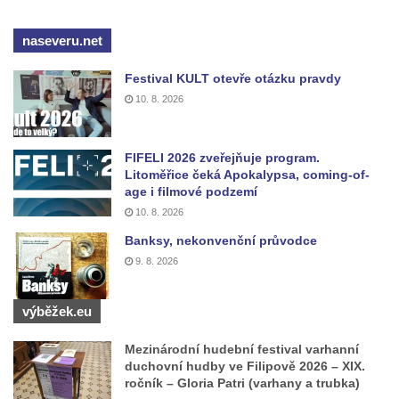
Kenotaf Josefa Staritze na hřbitově ve
naseveru.net
Starých Křečanech
Hrob Antona Reintsche na hřbitově ve
Festival KULT otevře otázku pravdy
Starých Křečanech
10. 8. 2026
Hrob rodiny Klingerových na hřbitově ve
Starých Křečanech
FIFELI 2026 zveřejňuje program.
Litoměřice čeká Apokalypsa, coming-of-
Pomník obětem 1. světové války v
age i filmové podzemí
Tyršových sadech v Jablonci nad Nisou
10. 8. 2026
Pamětní desky obětem 1. světové války na
Banksy, nekonvenční průvodce
kapli svaté Alžběty Durynské v Dolních
9. 8. 2026
Křečanech
Pomník Theodora Körnera v Tyršově ulici v
výběžek.eu
Šluknově
Mezinárodní hudební festival varhanní
Pomník Františka Josefa I. u křížové cesty
duchovní hudby ve Filipově 2026 – XIX.
ve Šluknově
ročník – Gloria Patri (varhany a trubka)