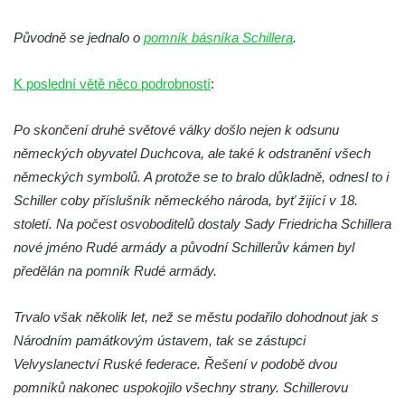
Dolním Podluží
Původně se jednalo o
pomník básníka Schillera
.
Kenotaf Heinricha Klause na hřbitově v
Dolním Podluží
K poslední větě něco podrobností
:
Kenotaf Josefa Stolle na hřbitově v Dolním
Podluží
Po skončení druhé světové války došlo nejen k odsunu
Pomník obětem 1. světové války na
německých obyvatel Duchcova, ale také k odstranění všech
židovském hřbitově v Mostě
německých symbolů. A protože se to bralo důkladně, odnesl to i
Hrob Aloise Podrábského na hřbitově v
Schiller coby příslušník německého národa, byť žijící v 18.
Račicích
století. Na počest osvoboditelů dostaly Sady Friedricha Schillera
Pamětní deska Miroslava Švice na domě
nové jméno Rudé armády a původní Schillerův kámen byl
čp. 43 v Lužci nad Vltavou
předělán na pomník Rudé armády.
Pomník obětem 2. světové války v ulici 1.
Trvalo však několik let, než se městu podařilo dohodnout jak s
máje v Lužci nad Vltavou
Národním památkovým ústavem, tak se zástupci
Pomník obětem válek v ulici 1. máje v Lužci
Velvyslanectví Ruské federace. Řešení v podobě dvou
nad Vltavou
pomníků nakonec uspokojilo všechny strany. Schillerovu
Hrob Vladislava Neumana v Hostíně u