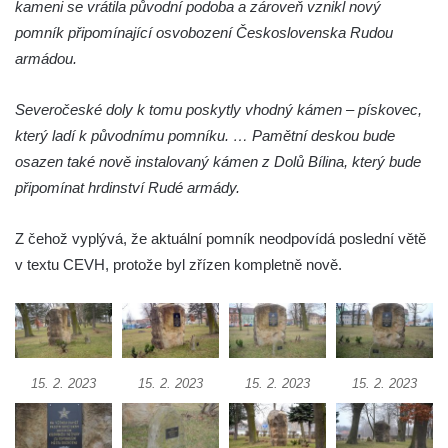
kameni se vrátila původní podoba a zároveň vznikl nový
Vojkovic
pomník připomínající osvobození Československa Rudou
Pomník obětem válek před hřbitovem v
armádou.
Hostíně u Vojkovic
Severočeské doly k tomu poskytly vhodný kámen – pískovec,
Kenotaf Václava Floriána na hřbitově v
který ladí k původnímu pomníku. … Pamětní deskou bude
Lužci nad Vltavou
osazen také nově instalovaný kámen z Dolů Bílina, který bude
Kenotaf Miloslava Švice na hřbitově v Lužci
připomínat hrdinství Rudé armády.
nad Vltavou
Hrob Václava Kufnera na hřbitově v Lužci
Z čehož vyplývá, že aktuální pomník neodpovídá poslední větě
nad Vltavou
v textu CEVH, protože byl zřízen kompletně nově.
Pomník vojákům Rudé armády na hřbitově
v Lužci nad Vltavou
Pomník Ladislava Sedláčka a Karla Pelce u
silnice severně od Lužce nad Vltavou
15. 2. 2023
15. 2. 2023
15. 2. 2023
15. 2. 2023
Kenotaf Alfeda Harnische na hřbitově v
Hrobčicích