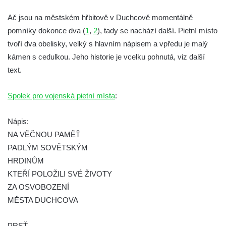
hřbitově v Kamenném Újezdě
Ač jsou na městském hřbitově v Duchcově momentálně
Pomník obětem válek na Náměstí v
pomníky dokonce dva (
1
,
2
), tady se nachází další. Pietní místo
Kamenném Újezdě
tvoří dva obelisky, velký s hlavním nápisem a vpředu je malý
Kenotaf Jana Mojžiše na hřbitově ve
kámen s cedulkou. Jeho historie je vcelku pohnutá, viz další
Velešíně
text.
Kenotaf Josefa Jílka na hřbitově ve
Spolek pro vojenská pietní místa
Velešíně
:
Hrob Jana Foitla na hřbitově ve Velešíně
Nápis:
Hrob Ludvíka Tůmy na hřbitově ve Velešíně
NA VĚČNOU PAMĚŤ
Hrob Josefa Havla na hřbitově ve Velešíně
PADLÝM SOVĚTSKÝM
Pomník obětem 2. světové války na hřbitově
HRDINŮM
u kostela svatého Václava ve Velešíně
KTEŘÍ POLOŽILI SVÉ ŽIVOTY
ZA OSVOBOZENÍ
Pamětní deska 240 MILES TO FREEDOM u
MĚSTA DUCHCOVA
pomníku obětem válek na náměstí J. V.
Kamarýta ve Velešíně
PRSŤ