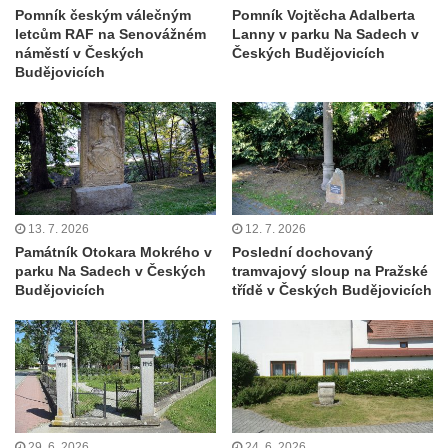
Starých Křečanech
Pomník českým válečným
Pomník Vojtěcha Adalberta
letcům RAF na Senovážném
Lanny v parku Na Sadech v
Hrob rodiny Klingerových na hřbitově ve
náměstí v Českých
Českých Budějovicích
Starých Křečanech
Budějovicích
Pomník obětem 1. světové války v
Tyršových sadech v Jablonci nad Nisou
Pamětní desky obětem 1. světové války na
kapli svaté Alžběty Durynské v Dolních
Křečanech
13. 7. 2026
12. 7. 2026
Pomník Theodora Körnera v Tyršově ulici v
Památník Otokara Mokrého v
Poslední dochovaný
Šluknově
parku Na Sadech v Českých
tramvajový sloup na Pražské
Budějovicích
třídě v Českých Budějovicích
Pomník Františka Josefa I. u křížové cesty
ve Šluknově
Pamětní deska Polské armádě na budově
MÚ v ulici 2. polské armády v Rumburku
Kenotaf Richarda Grossmanna na hřbitově
v Dubé
29. 6. 2026
24. 6. 2026