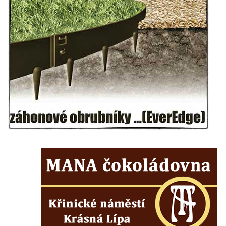
Pomník pracovního nasazení vězňů
koncentračního tábora v Tovární ulici v
Rychnově u Jablonce nad Nisou
Kenotaf Alfreda Langa na hřbitově v Krásné
u Pěnčína
Kenotaf Emila Posselta na hřbitově v
Krásné u Pěnčína
Kenotaf Edmunda Andera na hřbitově v
Krásné u Pěnčína
Hřbitovní kaple rodiny Fiedler na hřbitově v
Teplicích nad Metují
Kenotaf Franze Ruseho na hřbitově v
Teplicích nad Metují
Pomník obětem 2. světové války na hřbitově
v Teplicích nad Metují
Hrob Waltera Hilleho na hřbitově ve Vlčí