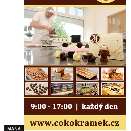
Hoře
Kenotaf Oskara Ringelhana na hřbitově v
Benešově nad Ploučnicí
Kenotaf Augusta Michela na hřbitově v
Benešově nad Ploučnicí
Hrob Šumových na hřbitově v Benešově
nad Ploučnicí
Hrob Theodora Sommera na hřbitově v
Benešově nad Ploučnicí
Hrob Wendelina Janiche na hřbitově v
Benešově nad Ploučnicí
Hrob Christodoulona Panayiotise na
hřbitově v Benešově nad Ploučnicí
Hrob Franze Wünsche na hřbitově v
Benešově nad Ploučnicí
MANA