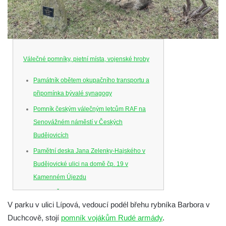
Válečné pomníky, pietní místa, vojenské hroby
Památník obětem okupačního transportu a
připomínka bývalé synagogy
Pomník českým válečným letcům RAF na
Senovážném náměstí v Českých
Budějovicích
Pamětní deska Jana Zelenky-Hajského v
Budějovické ulici na domě čp. 19 v
Kamenném Újezdu
Kenotaf Šimona Valhy na starém hřbitově v
V parku v ulici Lípová, vedoucí podél břehu rybníka Barbora v
Kamenném Újezdě
Duchcově, stojí
pomník vojákům Rudé armády
.
Kenotaf Václava B. Hájka na starém