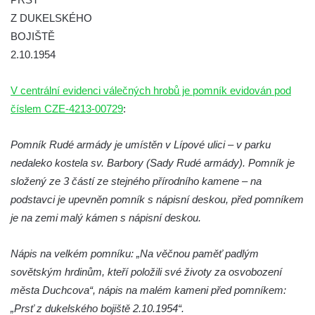
Pomník obětem 1. a 2. světové války na
Z DUKELSKÉHO
náměstí J. V. Kamarýta ve Velešíně
BOJIŠTĚ
Pomník obětem 1. a 2. světové války v
2.10.1954
Římově
Hrob Petera Korgera a Petra Štindla na
V centrální evidenci válečných hrobů je pomník evidován pod
hřbitově v Římově
číslem CZE-4213-00729
:
Pomník obětem 1. světové války v Dolním
Předoníně
Pomník Rudé armády je umístěn v Lípové ulici – v parku
nedaleko kostela sv. Barbory (Sady Rudé armády). Pomník je
Pomník obětem 2. světové války v Plavu
složený ze 3 částí ze stejného přírodního kamene – na
Pamětní deska obětem 1. světové války v
podstavci je upevněn pomník s nápisní deskou, před pomníkem
Plavu
je na zemi malý kámen s nápisní deskou.
Kenotaf Pepiho Meisela na hřbitově v
Dolním Podluží
Nápis na velkém pomníku: „Na věčnou paměť padlým
Kenotaf Leopolda Malata na hřbitově v
sovětským hrdinům, kteří položili své životy za osvobození
Dolním Podluží
města Duchcova“, nápis na malém kameni před pomníkem:
Kenotaf Antona Klause na hřbitově v
„Prsť z dukelského bojiště 2.10.1954“.