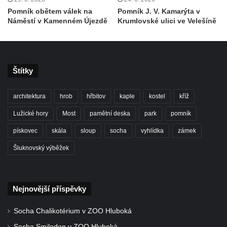
Hrob Jiřího Kasala na hřbitově v Dubé
Pomník obětem válek na
Pomník J. V. Kamarýta v
Náměstí v Kamenném Újezdě
Krumlovské ulici ve Velešíně
Pomník padlým rudoarmějcům na hřbitově
v Dubé
Pomník obětem 2. světové války v Dubé
Pomník obětem Rumburské vzpoury u
Štítky
hřbitova v Rumburku
architektura
hrob
hřbitov
kaple
kostel
kříž
Pomník obětem 1. světové války na hřbitově
ve Velkém Šenově
Lužické hory
Most
pamětní deska
park
pomník
Hrob Petra Záhorky na hřbitově ve Velkém
pískovec
skála
sloup
socha
vyhlídka
zámek
Šenově
Šluknovský výběžek
Hrob Rudolfa Hovorky na hřbitově ve
Velkém Šenově
Hrob Ondreje Gurina na hřbitově ve Velkém
Nejnovější příspěvky
Šenově
Socha Chalikotérium v ZOO Hluboká
Hrob Heinricha Hoffmanna na hřbitově ve
Velkém Šenově
Socha Smilodon v ZOO Hluboká