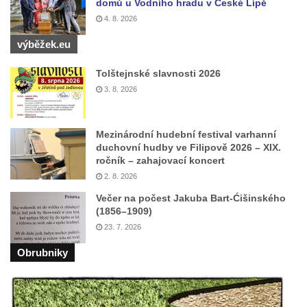
domů u Vodního hradu v České Lípě
ulici U Plovárny ve Frýdlantu
4. 8. 2026
Pamětní deska Rumburské vzpoury na
výběžek.eu
Základní škole Tyršova v Rumburku
Socha Nepokořený v parku Rumburské
Tolštejnské slavnosti 2026
vzpoury v Rumburku
3. 8. 2026
Pamětní deska obětem holokaustu u
židovského hřbitova v Kovanicích
Mezinárodní hudební festival varhanní
Pamětní deska legionářům na Obecním
duchovní hudby ve Filipově 2026 – XIX.
ročník – zahajovací koncert
úřadě v Kovanicích
2. 8. 2026
Pomník obětem 1. světové války v
Večer na počest Jakuba Bart-Ćišinského
Kovanicích
(1856–1909)
Pomník obětem válek v Kněževsi
23. 7. 2026
Pamětní deska Rudé armádě na radnici v
Obrubniky
Trutnově
Pomník obětem koncentračního tábora na
hřbitově v Rychnově u Jablonce nad Nisou