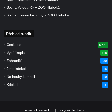
Hrob Heinricha Wünscheho na hřbitově ve
Socha Veledaněk v ZOO Hluboká
Velkém Šenově
Socha Koroun bezzubý v ZOO Hluboká
Kenotaf Gerharda Poschera na hřbitově ve
Velkém Šenově
Přehled rubrik
Kenotaf Gerharda Adolfa Johanna Sauera
na hřbitově ve Velkém Šenově
Českopis
5 527
Pomník obětem 1. světové války před
Výběžkopis
718
kostelem svatého Bartoloměje ve Velkém
Zahraničí
230
Šenově
Jíme kdekoli
16
Kenotaf Václava Liprta na hřbitově v
Na houby kamkoli
10
Cítolibech
Kdokoli
Kenotaf Františka Malypetra na hřbitově v
4
Cítolibech
Hrob Derbákových na hřbitově v Cítolibech
Hrob Františka Morkera na hřbitově v
www.cokolivokoli.cz
|
info@cokolivokoli.cz