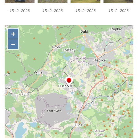
Pomník obětem válek v Hrobčicích
Pomník obětem válek v Mirošovicích
15. 2. 2023
15. 2. 2023
15. 2. 2023
15. 2. 2023
Hrob vojáků Rudé armády na hřbitově v
Račicích
Hrob Jiřího Dovhomilji na hřbitově v
Račicích
Hrob Antonína Medáčka na hřbitově v
Račicích
Hrob Josefa Moravce a Miroslava Moravce
na hřbitově v Dobříni
Pomník obětem válek na hřbitově v Dobříni
Pomník obětem 1. světové války v Lužici
Kenotaf Josefa Matese na hřbitově v Lužici
Pamětní deska Giuseppe Capella na
hřbitově v Lužici
Kenotaf Emila Miksche na hřbitově v Lužici