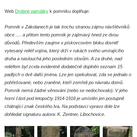
Pomník obětem 1. a 2. světové války v
Web
Drobné památky
k pomníku doplňuje:
Římově
Hrob Petera Korgera a Petra Štindla na
Pomník v Zákolanech je tak trochu stranou zájmu návštěvníků
hřbitově v Římově
obce …. a přitom tento pomník je zajímavý hned ze dvou
Pomník obětem 1. světové války v Dolním
důvodů. Především zaujme v pískovcovém bloku dovnitř
Předoníně
vytesaný reliéf vojína, který drží v rukách svého umírajícího
druha a naslouchá jeho posledním slovům. A za druhé, nad
Pomník obětem 2. světové války v Plavu
reliéfem byl zcela evidentně dodatečně doplněn seznam 15
Pamětní deska obětem 1. světové války v
padlých o dvě další jména. Lze jen spekulovat, zda se jednalo o
Plavu
pohřešované, nebo zraněné, kteří zemřeli po návratu domů.
Kenotaf Pepiho Meisela na hřbitově v
Pomník nemá žádné věnování (nebo se nedochovalo). V jeho
Dolním Podluží
horní části pod letopočty 1914-1918 je umístěn jen postupně
Kenotaf Leopolda Malata na hřbitově v
chátrající znak českého lva. Na podstavci vpravo dole lze
Dolním Podluží
dohledat signaturu autora: K. Zentner, Libochovice.
Kenotaf Antona Klause na hřbitově v
Dolním Podluží