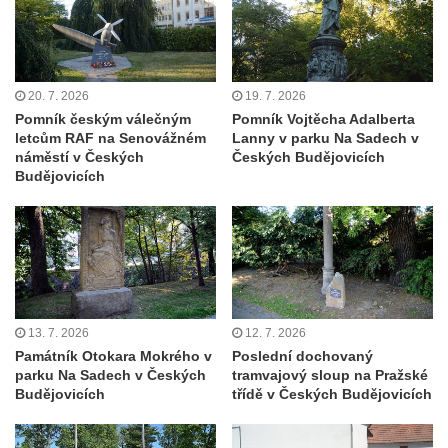
Kenotaf Oskara Ringelhana na hřbitově v
Benešově nad Ploučnicí
Kenotaf Augusta Michela na hřbitově v
20. 7. 2026
19. 7. 2026
Benešově nad Ploučnicí
Pomník českým válečným
Pomník Vojtěcha Adalberta
Hrob Šumových na hřbitově v Benešově
letcům RAF na Senovážném
Lanny v parku Na Sadech v
nad Ploučnicí
náměstí v Českých
Českých Budějovicích
Budějovicích
Hrob Theodora Sommera na hřbitově v
Benešově nad Ploučnicí
Hrob Wendelina Janiche na hřbitově v
Benešově nad Ploučnicí
Hrob Christodoulona Panayiotise na
hřbitově v Benešově nad Ploučnicí
13. 7. 2026
12. 7. 2026
Památník Otokara Mokrého v
Poslední dochovaný
Hrob Franze Wünsche na hřbitově v
parku Na Sadech v Českých
tramvajový sloup na Pražské
Benešově nad Ploučnicí
Budějovicích
třídě v Českých Budějovicích
Pamětní desky obětem 1. světové války v
kapli Panny Marie Bolestné v Benešově