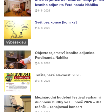
Nová expozice Na Saule odhaluje příběh
lesního adjunkta Ferdinanda Náhlíka
Hrob vojáků Rudé armády na hřbitově v
6. 8. 2026
Račicích
Hrob Jiřího Dovhomilji na hřbitově v
Svět bez konce [komiks]
Račicích
6. 8. 2026
Hrob Antonína Medáčka na hřbitově v
Račicích
výběžek.eu
Hrob Josefa Moravce a Miroslava Moravce
Objevte tajemství lesního adjunkta
na hřbitově v Dobříni
Ferdinanda Náhlíka
Pomník obětem válek na hřbitově v Dobříni
6. 8. 2026
Pomník obětem 1. světové války v Lužici
Tolštejnské slavnosti 2026
Kenotaf Josefa Matese na hřbitově v Lužici
3. 8. 2026
Pamětní deska Giuseppe Capella na
hřbitově v Lužici
Mezinárodní hudební festival varhanní
Kenotaf Emila Miksche na hřbitově v Lužici
duchovní hudby ve Filipově 2026 – XIX.
ročník – zahajovací koncert
Kenotaf Antonína Krause na hřbitově v