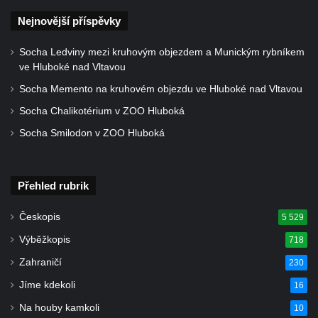
Starých Křečanech
Nejnovější příspěvky
Pomník obětem 1. světové války v
Socha Ledviny mezi kruhovým objezdem a Munickým rybníkem
Tyršových sadech v Jablonci nad Nisou
ve Hluboké nad Vltavou
Pamětní desky obětem 1. světové války na
Socha Memento na kruhovém objezdu ve Hluboké nad Vltavou
kapli svaté Alžběty Durynské v Dolních
Socha Chalikotérium v ZOO Hluboká
Křečanech
Socha Smilodon v ZOO Hluboká
Pomník Theodora Körnera v Tyršově ulici v
Šluknově
Pomník Františka Josefa I. u křížové cesty
Přehled rubrik
ve Šluknově
Českopis
5 529
Pamětní deska Polské armádě na budově
MÚ v ulici 2. polské armády v Rumburku
Výběžkopis
718
Kenotaf Richarda Grossmanna na hřbitově
Zahraničí
230
v Dubé
Jíme kdekoli
16
Hrob Jiřího Kasala na hřbitově v Dubé
Na houby kamkoli
10