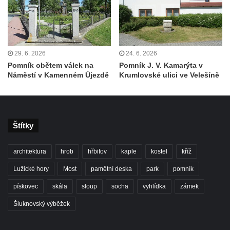
nad Ploučnicí
Pamětní deska Samuela Fullera na zámku
v Sokolově
29. 6. 2026
24. 6. 2026
Kenotaf Ericha Ullmanna na hřbitově
Pomník obětem válek na
Pomník J. V. Kamarýta v
Šumburk nad Desnou v Tanvaldu
Náměstí v Kamenném Újezdě
Krumlovské ulici ve Velešíně
Hrob Pavla Patušnika na hřbitově Šumburk
nad Desnou v Tanvaldu
Hrob sovětských dětí na hřbitově Šumburk
Štítky
nad Desnou v Tanvaldu
Pomník prvního a druhého odboje v
architektura
hrob
hřbitov
kaple
kostel
kříž
Tanvaldu
Lužické hory
Most
pamětní deska
park
pomník
Kenotaf Josefa Staritze na hřbitově ve
Starých Křečanech
pískovec
skála
sloup
socha
vyhlídka
zámek
Hrob Antona Reintsche na hřbitově ve
Šluknovský výběžek
Starých Křečanech
Hrob rodiny Klingerových na hřbitově ve