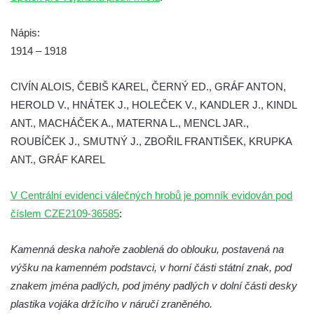
Pomník obětem válek na Náměstí v
Kamenném Újezdě
Nápis:
Kenotaf Jana Mojžiše na hřbitově ve
1914 – 1918
Velešíně
CIVÍN ALOIS, ČEBIŠ KAREL, ČERNÝ ED., GRÁF ANTON,
Kenotaf Josefa Jílka na hřbitově ve
HEROLD V., HNÁTEK J., HOLEČEK V., KANDLER J., KINDL
Velešíně
ANT., MACHÁČEK A., MATERNA L., MENCL JAR.,
Hrob Jana Foitla na hřbitově ve Velešíně
ROUBÍČEK J., SMUTNÝ J., ZBOŘIL FRANTIŠEK, KRUPKA
Hrob Ludvíka Tůmy na hřbitově ve Velešíně
ANT., GRÁF KAREL
Hrob Josefa Havla na hřbitově ve Velešíně
Pomník obětem 2. světové války na hřbitově
V Centrální evidenci válečných hrobů je pomník evidován pod
u kostela svatého Václava ve Velešíně
číslem CZE2109-36585
:
Pamětní deska 240 MILES TO FREEDOM u
Kamenná deska nahoře zaoblená do oblouku, postavená na
pomníku obětem válek na náměstí J. V.
výšku na kamenném podstavci, v horní části státní znak, pod
Kamarýta ve Velešíně
znakem jména padlých, pod jmény padlých v dolní části desky
Pomník obětem 1. a 2. světové války na
plastika vojáka držícího v náručí zraněného.
náměstí J. V. Kamarýta ve Velešíně