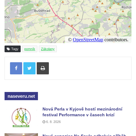
Pomník obětem válek před hřbitovem v
Hostíně u Vojkovic
Kenotaf Václava Floriána na hřbitově v
Lužci nad Vltavou
Kenotaf Miloslava Švice na hřbitově v Lužci
nad Vltavou
Tagy
pomník
Zákolany
Hrob Václava Kufnera na hřbitově v Lužci
Tisknout
nad Vltavou
Pomník vojákům Rudé armády na hřbitově
v Lužci nad Vltavou
Pomník Ladislava Sedláčka a Karla Pelce u
naseveru.net
silnice severně od Lužce nad Vltavou
Kenotaf Alfeda Harnische na hřbitově v
Nová Perla v Kyjově hostí mezinárodní
festival Performance v časech krizí
Hrobčicích
6. 8. 2026
Pomník obětem válek v Hrobčicích
Pomník obětem válek v Mirošovicích