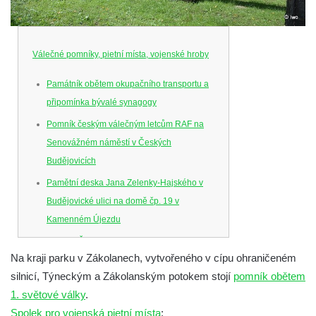
Válečné pomníky, pietní místa, vojenské hroby
Památník obětem okupačního transportu a
připomínka bývalé synagogy
Pomník českým válečným letcům RAF na
Senovážném náměstí v Českých
Budějovicích
Pamětní deska Jana Zelenky-Hajského v
Budějovické ulici na domě čp. 19 v
Kamenném Újezdu
Kenotaf Šimona Valhy na starém hřbitově v
Na kraji parku v Zákolanech, vytvořeného v cípu ohraničeném
Kamenném Újezdě
silnicí, Týneckým a Zákolanským potokem stojí
pomník obětem
Kenotaf Václava B. Hájka na starém
1. světové války
.
hřbitově v Kamenném Újezdě
Spolek pro vojenská pietní místa
: