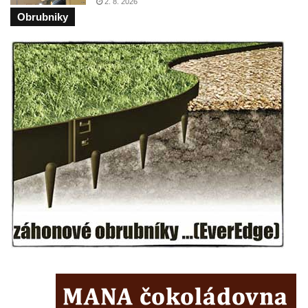
2. 8. 2026
Lužici
Obrubniky
Pomník vojákům Rudé armády na hřbitově
v Kozlech
Pamětní deska pochodu smrti v Saupsdorfu
Pomník obětem 2. světové války v parku
Walthera von der Vogelweide v Duchcově
Památník obětem holokaustu v Lipové ulici
v Duchcově
Pomník obětem válek v Jeníkově
Pamětní deska obětem 1. světové války na
kapli Panny Marie v Lahošti
Pomník obětem 2. světové války v parku v
Mikulášovicích
Pomník obětem bombardování 8. 5. 1945 v
ulici U Plovárny ve Frýdlantu
Pamětní deska Rumburské vzpoury na