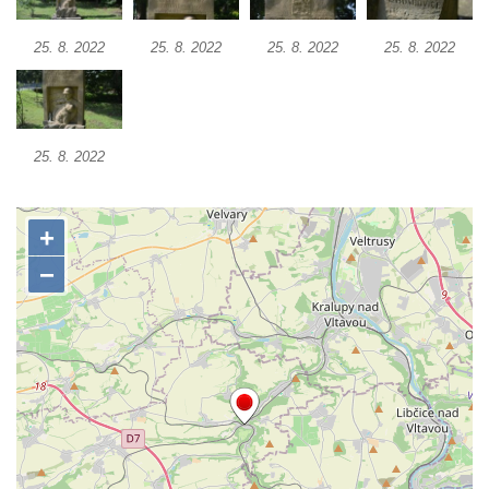
Kenotaf Heinricha Klause na hřbitově v
Dolním Podluží
25. 8. 2022
25. 8. 2022
25. 8. 2022
25. 8. 2022
Kenotaf Josefa Stolle na hřbitově v Dolním
Podluží
Pomník obětem 1. světové války na
židovském hřbitově v Mostě
25. 8. 2022
Hrob Aloise Podrábského na hřbitově v
Račicích
Pamětní deska Miroslava Švice na domě
čp. 43 v Lužci nad Vltavou
Pomník obětem 2. světové války v ulici 1.
máje v Lužci nad Vltavou
Pomník obětem válek v ulici 1. máje v Lužci
nad Vltavou
Hrob Vladislava Neumana v Hostíně u
Vojkovic