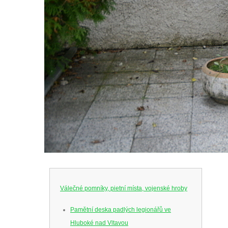
Válečné pomníky, pietní místa, vojenské hroby
Pamětní deska padlých legionářů ve
Hluboké nad Vltavou