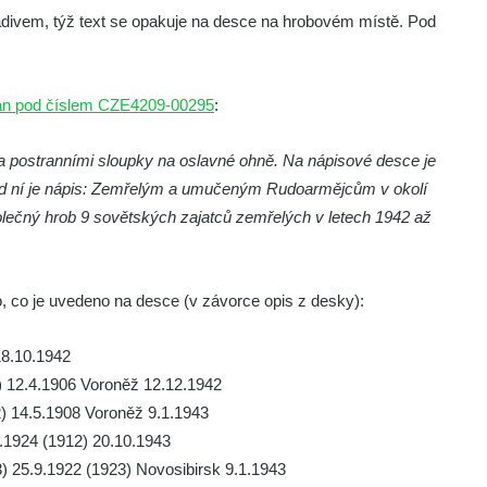
adivem, týž text se opakuje na desce na hrobovém místě. Pod
ován pod číslem CZE4209-00295
:
a postranními sloupky na oslavné ohně. Na nápisové desce je
Pod ní je nápis: Zemřelým a umučeným Rudoarmějcům v okolí
lečný hrob 9 sovětských zajatců zemřelých v letech 1942 až
.
, co je uvedeno na desce (v závorce opis z desky):
18.10.1942
42) 12.4.1906 Voroněž 12.12.1942
) 14.5.1908 Voroněž 9.1.1943
9.1924 (1912) 20.10.1943
 25.9.1922 (1923) Novosibirsk 9.1.1943