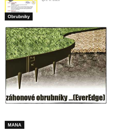
Obrubniky
MANA