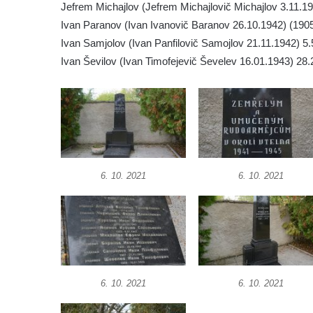
Pomník obětem 1. a 2. světové války v
Jefrem Michajlov (Jefrem Michajlovič Michajlov 3.11.19
Římově
Ivan Paranov (Ivan Ivanovič Baranov 26.10.1942) (190
Ivan Samjolov (Ivan Panfilovič Samojlov 21.11.1942) 5
Hrob Petera Korgera a Petra Štindla na
Ivan Ševilov (Ivan Timofejevič Ševelev 16.01.1943) 28
hřbitově v Římově
Pomník obětem 1. světové války v Dolním
Předoníně
Pomník obětem 2. světové války v Plavu
Pamětní deska obětem 1. světové války v
Plavu
6. 10. 2021
6. 10. 2021
Kenotaf Pepiho Meisela na hřbitově v
Dolním Podluží
Kenotaf Leopolda Malata na hřbitově v
Dolním Podluží
Kenotaf Antona Klause na hřbitově v
Dolním Podluží
6. 10. 2021
6. 10. 2021
Kenotaf Heinricha Klause na hřbitově v