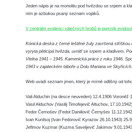
Jeden nápis je na monolitu pod hvězdou se srpem a kl
Kamenném Újezdě
ním je azbukou psaný seznam vojáků.
Kenotaf Jana Mojžiše na hřbitově ve
Velešíně
V centrální evidenci válečných hrobů je pomník evid
Kenotaf Josefa Jílka na hřbitově ve
Velešíně
Kónická deska z černé leštěné žuly završená stříškou 
Hrob Jana Foitla na hřbitově ve Velešíně
vyryta pěticípá hvězda, uvnitř se srpem a kladivem. 
Hrob Ludvíka Tůmy na hřbitově ve Velešíně
Vtelna 1941 – 1945. Kamenická práce z roku 1946. Spo
1943 v zajateckém táboře u Dolu Mariana ve Skyřicích
Hrob Josefa Havla na hřbitově ve Velešíně
Pomník obětem 2. světové války na hřbitově
Web uvádí seznam jmen, který je mírně odlišný od toho
u kostela svatého Václava ve Velešíně
Pamětní deska 240 MILES TO FREEDOM u
Vali Alduchin (na desce neuveden) 12.4.1906 Voroněž 
pomníku obětem válek na náměstí J. V.
Vasil Alduchov (Vasilij Timofejevič Altuchov, 17.10.19
Kamarýta ve Velešíně
Fedor Černošev (Fedot Daniilovič Černyšev 11.12.1942
Pomník obětem 1. a 2. světové války na
Ivan Kurdsoj (Ivan Fedorovič Kyrazov 26.10.1943) 25.
náměstí J. V. Kamarýta ve Velešíně
Jefimov Kuzmar (Kuzma Saveljevič Jakimov 9.01.1943)