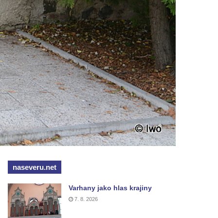
naseveru.net
Varhany jako hlas krajiny
7. 8. 2026