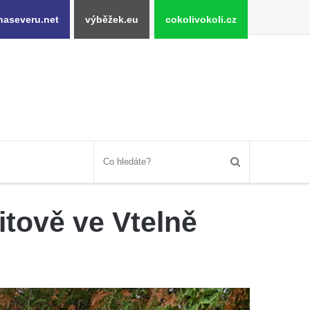
naseveru.net
výběžek.eu
cokolivokoli.cz
tově ve Vtelně