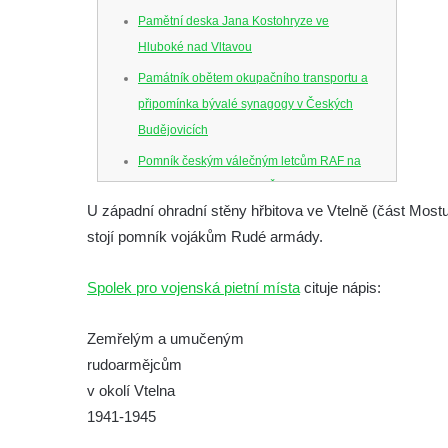
Pamětní deska Jana Kostohryze ve
Hluboké nad Vltavou
Památník obětem okupačního transportu a
připomínka bývalé synagogy v Českých
Budějovicích
Pomník českým válečným letcům RAF na
Senovážném náměstí v Českých
U západní ohradní stěny hřbitova ve Vtelně (část Most
Budějovicích
stojí pomník vojákům Rudé armády.
Pamětní deska Jana Zelenky-Hajského v
Budějovické ulici na domě čp. 19 v
Spolek pro vojenská pietní místa
cituje nápis:
Kamenném Újezdu
Kenotaf Šimona Valhy na starém hřbitově v
Zemřelým a umučeným
Kamenném Újezdě
rudoarmějcům
Kenotaf Václava B. Hájka na starém
v okolí Vtelna
hřbitově v Kamenném Újezdě
1941-1945
Pomník obětem válek na Náměstí v