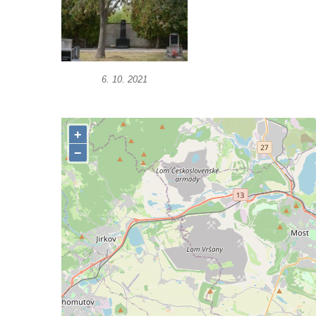
Dolním Podluží
Kenotaf Josefa Stolle na hřbitově v Dolním
Podluží
Pomník obětem 1. světové války na
6. 10. 2021
židovském hřbitově v Mostě
Hrob Aloise Podrábského na hřbitově v
Račicích
Pamětní deska Miroslava Švice na domě
čp. 43 v Lužci nad Vltavou
Pomník obětem 2. světové války v ulici 1.
máje v Lužci nad Vltavou
Pomník obětem válek v ulici 1. máje v Lužci
nad Vltavou
Hrob Vladislava Neumana v Hostíně u
Vojkovic
Pomník obětem válek před hřbitovem v