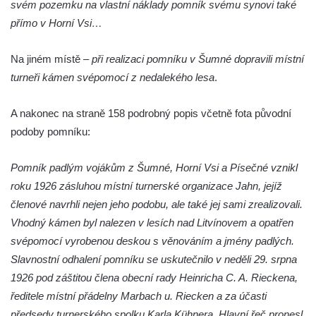
svém pozemku na vlastní náklady pomník svému synovi také
Teplicích nad Metují
přímo v Horní Vsi…
Pomník obětem 2. světové války na hřbitově
v Teplicích nad Metují
Na jiném místě –
při realizaci pomníku v Šumné dopravili místní
Hrob Waltera Hilleho na hřbitově ve Vlčí
turneři kámen svépomocí z nedalekého lesa
.
Hoře
Kenotaf Oskara Ringelhana na hřbitově v
A nakonec na straně 158 podrobný popis včetně fota původní
Benešově nad Ploučnicí
podoby pomníku:
Kenotaf Augusta Michela na hřbitově v
Pomník padlým vojákům z Šumné, Horní Vsi a Písečné vznikl
Benešově nad Ploučnicí
roku 1926 zásluhou místní turnerské organizace Jahn, jejíž
Hrob Šumových na hřbitově v Benešově
členové navrhli nejen jeho podobu, ale také jej sami zrealizovali.
nad Ploučnicí
Vhodný kámen byl nalezen v lesích nad Litvínovem a opatřen
Hrob Theodora Sommera na hřbitově v
svépomocí vyrobenou deskou s věnováním a jmény padlých.
Benešově nad Ploučnicí
Slavnostní odhalení pomníku se uskutečnilo v neděli 29. srpna
Hrob Wendelina Janiche na hřbitově v
1926 pod záštitou člena obecní rady Heinricha C. A. Rieckena,
Benešově nad Ploučnicí
ředitele místní přádelny Marbach u. Riecken a za účasti
Hrob Christodoulona Panayiotise na
předsedy turnerského spolku Karla Kühnera. Hlavní řeč pronesl