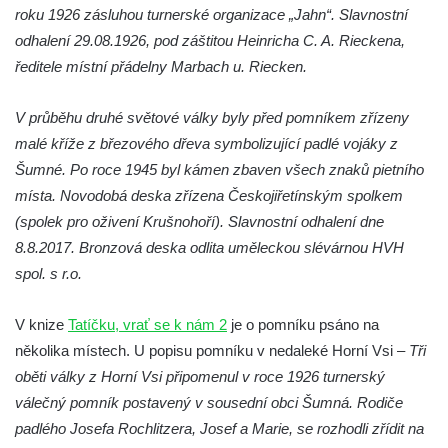
Pamětní deska Rudé armádě na radnici v
roku 1926 zásluhou turnerské organizace „Jahn“. Slavnostní
Trutnově
odhalení 29.08.1926, pod záštitou Heinricha C. A. Rieckena,
Pomník obětem koncentračního tábora na
ředitele místní přádelny Marbach u. Riecken.
hřbitově v Rychnově u Jablonce nad Nisou
V průběhu druhé světové války byly před pomníkem zřízeny
Pomník pracovního nasazení vězňů
malé kříže z březového dřeva symbolizující padlé vojáky z
koncentračního tábora v Tovární ulici v
Šumné. Po roce 1945 byl kámen zbaven všech znaků pietního
Rychnově u Jablonce nad Nisou
místa. Novodobá deska zřízena Českojiřetínským spolkem
Kenotaf Alfreda Langa na hřbitově v Krásné
(spolek pro oživení Krušnohoří). Slavnostní odhalení dne
u Pěnčína
8.8.2017. Bronzová deska odlita uměleckou slévárnou HVH
Kenotaf Emila Posselta na hřbitově v
spol. s r.o.
Krásné u Pěnčína
Kenotaf Edmunda Andera na hřbitově v
V knize
Tatíčku, vrať se k nám 2
je o pomníku psáno na
Krásné u Pěnčína
několika místech. U popisu pomníku v nedaleké Horní Vsi –
Tři
Hřbitovní kaple rodiny Fiedler na hřbitově v
oběti války z Horní Vsi připomenul v roce 1926 turnerský
Teplicích nad Metují
válečný pomník postavený v sousední obci Šumná. Rodiče
padlého Josefa Rochlitzera, Josef a Marie, se rozhodli zřídit na
Kenotaf Franze Ruseho na hřbitově v