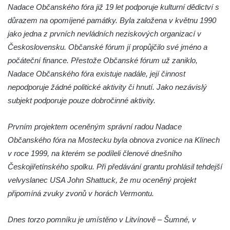
Nadace Občanského fóra již 19 let podporuje kulturní dědictví s
silnice severně od Lužce nad Vltavou
důrazem na opomíjené památky. Byla založena v květnu 1990
Kenotaf Alfeda Harnische na hřbitově v
jako jedna z prvních nevládních neziskových organizací v
Hrobčicích
Československu. Občanské fórum jí propůjčilo své jméno a
Pomník obětem válek v Hrobčicích
počáteční finance. Přestože Občanské fórum už zaniklo,
Pomník obětem válek v Mirošovicích
Nadace Občanského fóra existuje nadále, její činnost
Hrob vojáků Rudé armády na hřbitově v
nepodporuje žádné politické aktivity či hnutí. Jako nezávislý
Račicích
subjekt podporuje pouze dobročinné aktivity.
Hrob Jiřího Dovhomilji na hřbitově v
Prvním projektem oceněným správní radou Nadace
Račicích
Občanského fóra na Mostecku byla obnova zvonice na Klínech
Hrob Antonína Medáčka na hřbitově v
v roce 1999, na kterém se podíleli členové dnešního
Račicích
Českojiřetínského spolku. Při předávání grantu prohlásil tehdejší
Hrob Josefa Moravce a Miroslava Moravce
velvyslanec USA John Shattuck, že mu oceněný projekt
na hřbitově v Dobříni
připomíná zvuky zvonů v horách Vermontu.
Pomník obětem válek na hřbitově v Dobříni
Pomník obětem 1. světové války v Lužici
Dnes torzo pomníku je umístěno v Litvínově – Šumné, v