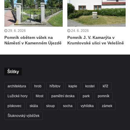
Hrob Bohumila Nejedlého na hřbitově ve
Hřivicích
Pomník hrdinům na hřbitově ve Hřivicích
Pomník obětem 1. světové války u kostela
29. 6. 2026
24. 6. 2026
Pomník obětem válek na
Pomník J. V. Kamarýta v
svatého Jakuba ve Hřivicích
Náměstí v Kamenném Újezdě
Krumlovské ulici ve Velešíně
Pomník obětem 2. světové války u
kruhového objezdu ve Hřivicích
Válečný kříž nad pískovnou u silnice
Štítky
Touchovice – Hřivice
Pomník obětem 1. a 2. světové války v
architektura
hrob
hřbitov
kaple
kostel
kříž
Touchovicích
Lužické hory
Most
pamětní deska
park
pomník
Hrob Augustina Bergmana na hřbitově v
Jimlíně
pískovec
skála
sloup
socha
vyhlídka
zámek
Pomník obětem válek u kaple svatého
Šluknovský výběžek
Josefa v Jimlíně
Kenotaf Bohdana Vohánky na hřbitově v