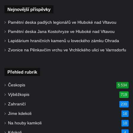
Opočně u Loun
Nejnovější příspěvky
Kenotaf Josefa Hájka na hřbitově v Opočně
Pamětní deska padlých legionářů ve Hluboké nad Vltavou
u Loun
Pamětní deska Jana Kostohryze ve Hluboké nad Vltavou
Kenotaf Josefa Fazakaše na hřbitově v
Lapidárium hraničních kamenů u loveckého zámku Ohrada
Opočně u Loun
Zvonice na Pěnkavčím vrchu ve Vrchlického ulici ve Varnsdorfu
Hrob Josefa Dvořáka na hřbitově v Opočně
u Loun
Hrob Antonína Roflíka na hřbitově v Opočně
Přehled rubrik
u Loun
Hrob Emanuela Hrabala na hřbitově v
Českopis
5 534
Opočně u Loun
Výběžkopis
719
Pomník obětem 1. světové války na hřbitově
Zahraničí
230
v Dolním Podluží
Jíme kdekoli
16
Pomník obětem 1. světové války před
Na houby kamkoli
10
bývalou základní školou čp. 46 v Opočně u
Kdokoli
4