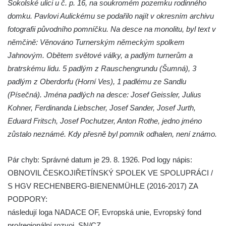
Sokolské ulici u č. p. 16, na soukromém pozemku rodinného
Kenotaf Josefa Matese na hřbitově v Lužici
domku. Pavlovi Aulickému se podařilo najít v okresním archivu
Pamětní deska Giuseppe Capella na
fotografii původního pomníčku. Na desce na monolitu, byl text v
hřbitově v Lužici
němčině: Věnováno Turnerským německým spolkem
Kenotaf Emila Miksche na hřbitově v Lužici
Jahnovým. Obětem světové války, a padlým turnerům a
Kenotaf Antonína Krause na hřbitově v
bratrskému lidu. 5 padlým z Rauschengrundu (Šumná), 3
Lužici
padlým z Oberdorfu (Horní Ves), 1 padlému ze Sandlu
Pomník vojákům Rudé armády na hřbitově
(Písečná). Jména padlých na desce: Josef Geissler, Julius
v Kozlech
Kohner, Ferdinanda Liebscher, Josef Sander, Josef Jurth,
Eduard Fritsch, Josef Pochutzer, Anton Rothe, jedno jméno
Pamětní deska pochodu smrti v Saupsdorfu
zůstalo neznámé. Kdy přesně byl pomník odhalen, není známo.
Pomník obětem 2. světové války v parku
Walthera von der Vogelweide v Duchcově
Pár chyb: Správné datum je 29. 8. 1926. Pod logy nápis:
Památník obětem holokaustu v Lipové ulici
OBNOVIL ČESKOJIŘETÍNSKÝ SPOLEK VE SPOLUPRÁCI /
v Duchcově
S HGV RECHENBERG-BIENENMÜHLE (2016-2017) ZA
Pomník obětem válek v Jeníkově
PODPORY:
Pamětní deska obětem 1. světové války na
následují loga NADACE OF, Evropská unie, Evropský fond
kapli Panny Marie v Lahošti
pro/regionální rozvoj, SN/CZ