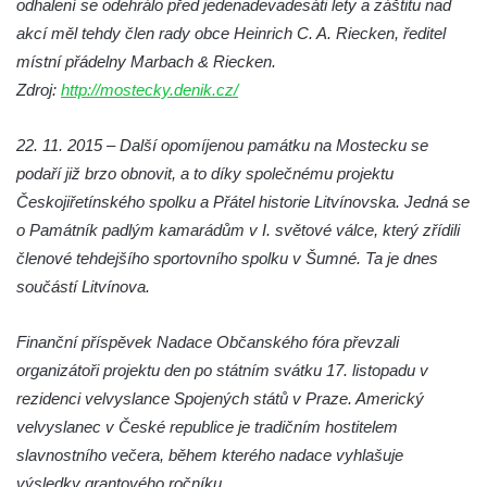
odhalení se odehrálo před jedenadevadesáti lety a záštitu nad
akcí měl tehdy člen rady obce Heinrich C. A. Riecken, ředitel
Kenotaf Leopolda Malata na hřbitově v
místní přádelny Marbach & Riecken.
Dolním Podluží
Zdroj:
http://mostecky.denik.cz/
Kenotaf Antona Klause na hřbitově v
Dolním Podluží
22. 11. 2015 – Další opomíjenou památku na Mostecku se
Kenotaf Heinricha Klause na hřbitově v
podaří již brzo obnovit, a to díky společnému projektu
Dolním Podluží
Českojiřetínského spolku a Přátel historie Litvínovska. Jedná se
Kenotaf Josefa Stolle na hřbitově v Dolním
o Památník padlým kamarádům v I. světové válce, který zřídili
Podluží
členové tehdejšího sportovního spolku v Šumné. Ta je dnes
Pomník obětem 1. světové války na
součástí Litvínova.
židovském hřbitově v Mostě
Finanční příspěvek Nadace Občanského fóra převzali
Hrob Aloise Podrábského na hřbitově v
organizátoři projektu den po státním svátku 17. listopadu v
Račicích
rezidenci velvyslance Spojených států v Praze. Americký
Pamětní deska Miroslava Švice na domě
velvyslanec v České republice je tradičním hostitelem
čp. 43 v Lužci nad Vltavou
slavnostního večera, během kterého nadace vyhlašuje
Pomník obětem 2. světové války v ulici 1.
výsledky grantového ročníku.