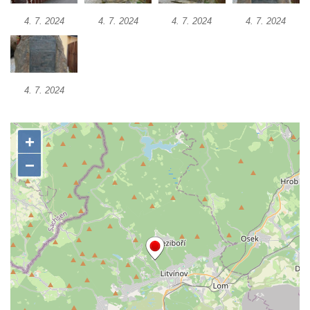
Kenotaf Josefa Staritze na hřbitově ve
4. 7. 2024
4. 7. 2024
4. 7. 2024
4. 7. 2024
Starých Křečanech
Hrob Antona Reintsche na hřbitově ve
Starých Křečanech
4. 7. 2024
Hrob rodiny Klingerových na hřbitově ve
Starých Křečanech
Pomník obětem 1. světové války v
Tyršových sadech v Jablonci nad Nisou
Pamětní desky obětem 1. světové války na
kapli svaté Alžběty Durynské v Dolních
Křečanech
Pomník Theodora Körnera v Tyršově ulici v
Šluknově
Pomník Františka Josefa I. u křížové cesty
ve Šluknově