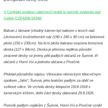
Pomník obětem 2. světové války v parku v
V Centrální evidenci válečných hrobů je pomník evidován pod
Mikulášovicích
číslem CZE4206-54348
:
Pomník obětem bombardování 8. 5. 1945 v
ulici U Plovárny ve Frýdlantu
Balvan z lámané (vhodný kámen byl nalezen v lesích nad
Pamětní deska Rumburské vzpoury na
Litvínovem) krušnohorské ruly (190 x 240 x 90 cm) na betonové
Základní škole Tyršova v Rumburku
ploše (150 x 230cm). Na lícní ploše balvanu osazena bronzová
Socha Nepokořený v parku Rumburské
deska (127 x 84cm). Deska je přesnou replikou původní
vzpoury v Rumburku
ztracené desky se jmény pěti padlých občanů ze Šumné, tří
Pamětní deska obětem holokaustu u
občanů z Horní Vsi a jednoho občana z Písečné.
židovského hřbitova v Kovanicích
Překlad původního nápisu: Věnováno německým tělocvičným
Pamětní deska legionářům na Obecním
spolkem „Jahn“, Šumná, jeho bratrům padlým za oběť ve
úřadě v Kovanicích
světové válce. Ve vrcholu desky letopočet 1914-1918 s
Pomník obětem 1. světové války v
turnerským křížem, dolní část desky datovaná 29.8.1926.
Kovanicích
Pomník obětem válek v Kněževsi
Pomník padlým vojákům z Šumné, Horní Vsi a Písečné vznikl