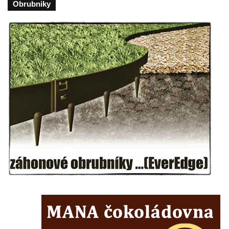
Obrubniky
Cítolibech
Hrob Derbákových na hřbitově v Cítolibech
Hrob Františka Morkera na hřbitově v
Cítolibech
Hrob Josefa Fronka na hřbitově v Cítolibech
Hrob Jana Císarika na hřbitově v Cítolibech
Hrob Jana Legáta na hřbitově v Cítolibech
Hrob Karla Trenklera na hřbitově v
Cítolibech
Pamětní deska Jaroslava Lhotského na
zámku v Cítolibech
Pomník obětem 1. a 2. světové války před
zámkem v Cítolibech
Pomník na místě hrobu ruských vojáků z
napoleonských válek u silnice z Chlumčan