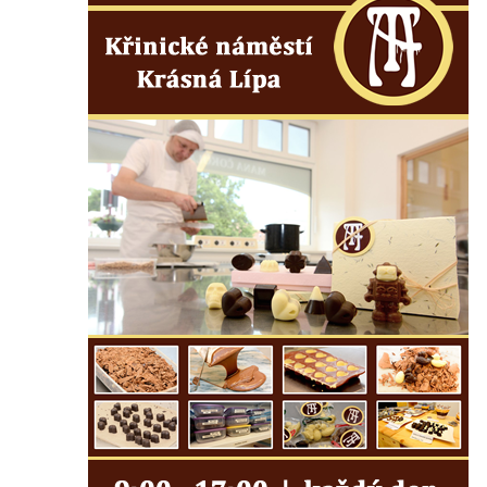
do Cítolib
Hrob Antonína Švejdy na hřbitově v
Chlumčanech
Hrob Jaroslava Klicpery na hřbitově v
Chlumčanech
Hrob Josefa Bednáře na hřbitově v
Chlumčanech
Hrob Oldřicha Pokorného na hřbitově v
Chlumčanech
Hrob Antonína Krejcárka na hřbitově v
Chlumčanech
Hrob Josefa Fořta na hřbitově v
Chlumčanech
Hrob vojáků Rudé armády na hřbitově v
Chlumčanech
Hrob Arnošta a Václava Šůmových na