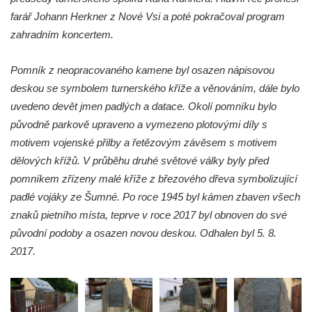
hřbitově v Benešově nad Ploučnicí
farář Johann Herkner z Nové Vsi a poté pokračoval program
zahradním koncertem.
Hrob Franze Wünsche na hřbitově v
Benešově nad Ploučnicí
Pomník z neopracovaného kamene byl osazen nápisovou
Pamětní desky obětem 1. světové války v
deskou se symbolem turnerského kříže a věnováním, dále bylo
kapli Panny Marie Bolestné v Benešově
uvedeno devět jmen padlých a datace. Okolí pomníku bylo
nad Ploučnicí
původně parkově upraveno a vymezeno plotovými díly s
Pamětní deska Samuela Fullera na zámku
motivem vojenské přilby a řetězovým závěsem s motivem
v Sokolově
dělových křížů. V průběhu druhé světové války byly před
Kenotaf Ericha Ullmanna na hřbitově
pomníkem zřízeny malé kříže z březového dřeva symbolizující
Šumburk nad Desnou v Tanvaldu
padlé vojáky ze Šumné. Po roce 1945 byl kámen zbaven všech
Hrob Pavla Patušnika na hřbitově Šumburk
znaků pietního místa, teprve v roce 2017 byl obnoven do své
nad Desnou v Tanvaldu
původní podoby a osazen novou deskou. Odhalen byl 5. 8.
2017.
Hrob sovětských dětí na hřbitově Šumburk
nad Desnou v Tanvaldu
Pomník prvního a druhého odboje v
Tanvaldu