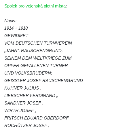
Kamenném Újezdu
Spolek pro vojenská pietní místa
:
Kenotaf Šimona Valhy na starém hřbitově v
Kamenném Újezdě
Nápis:
Kenotaf Václava B. Hájka na starém
1914 + 1918
hřbitově v Kamenném Újezdě
GEWIDMET
VOM DEUTSCHEN TURNVEREIN
Pomník obětem válek na Náměstí v
„JAHN“, RAUSCHENGRUND,
Kamenném Újezdě
SEINEM DEM WELTKRIEGE ZUM
Kenotaf Jana Mojžiše na hřbitově ve
OPFER GEFALLENEN TURNER –
Velešíně
UND VOLKSBRÜDERN:
Kenotaf Josefa Jílka na hřbitově ve
GEISSLER JOSEF RAUSCHENGRUND
Velešíně
KÜHNER JULIUS „
Hrob Jana Foitla na hřbitově ve Velešíně
LIEBSCHER FERDINAND „
Hrob Ludvíka Tůmy na hřbitově ve Velešíně
SANDNER JOSEF „
Hrob Josefa Havla na hřbitově ve Velešíně
WIRTH JOSEF „
FRITSCH EDUARD OBERDORF
Pomník obětem 2. světové války na hřbitově
ROCHÜTZER JOSEF „
u kostela svatého Václava ve Velešíně