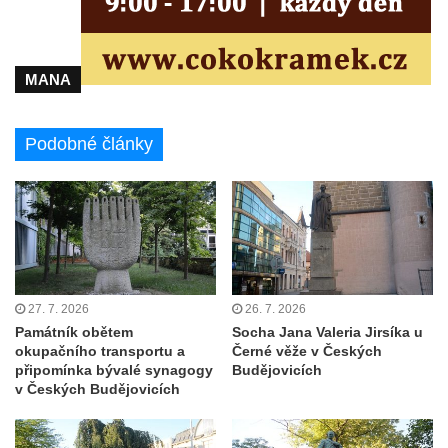
hřbitově v Chlumčanech
Pomník obětem 1. a 2. světové války v
Chlumčanech
MANA
Pomník obětem 1. a 2. světové války ve
Vlčím
Podobné články
Pomník obětem 1. a 2. světové války v
Blšanech u Loun
Hrob Františka Vozgy na hřbitově ve Veltěži
Hrob Josefa Lešáka na hřbitově ve Veltěži
Hrob Karla Salače na hřbitově ve Veltěži
Hrob Václava Roušara na hřbitově ve
27. 7. 2026
26. 7. 2026
Památník obětem
Socha Jana Valeria Jirsíka u
Veltěži
okupačního transportu a
Černé věže v Českých
Hrob Zdeňka Kalouše na hřbitově ve Veltěži
připomínka bývalé synagogy
Budějovicích
v Českých Budějovicích
Hrob vojáka Rudé armády na hřbitově ve
Veltěži