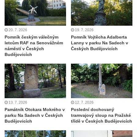
Pamětní deska obětem 1. světové války u
vstupu na hřbitov ve Veltěži
Pomník obětem 1. světové války v
Konětopech
20. 7. 2026
19. 7. 2026
Kenotaf Antonína Husáka na hřbitově ve
Pomník českým válečným
Pomník Vojtěcha Adalberta
letcům RAF na Senovážném
Lanny v parku Na Sadech v
Hřivicích
náměstí v Českých
Českých Budějovicích
Kenotaf Františka Passaura na hřbitově ve
Budějovicích
Hřivicích
Kenotaf Antonína Fausta na hřbitově ve
Hřivicích
Kenotaf Josefa Borovského na hřbitově ve
Hřivicích
13. 7. 2026
12. 7. 2026
Hrob Ludvíka Kryla na hřbitově ve Hřivicích
Památník Otokara Mokrého v
Poslední dochovaný
parku Na Sadech v Českých
tramvajový sloup na Pražské
Kenotaf Václava a Jaroslava Kádnerových
Budějovicích
třídě v Českých Budějovicích
na hřbitově ve Hřivicích
Hrob Josefa Marka na hřbitově ve Hřivicích