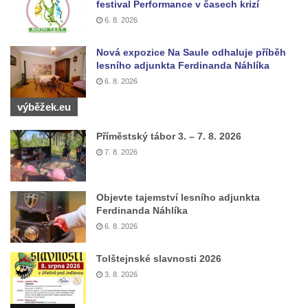
festival Performance v časech krizí
Hrob Ondreje Gurina na hřbitově ve Velkém
6. 8. 2026
Šenově
Hrob Heinricha Hoffmanna na hřbitově ve
Nová expozice Na Saule odhaluje příběh
lesního adjunkta Ferdinanda Náhlíka
Velkém Šenově
6. 8. 2026
Hrob Heinricha Wünscheho na hřbitově ve
výběžek.eu
Velkém Šenově
Kenotaf Gerharda Poschera na hřbitově ve
Příměstský tábor 3. – 7. 8. 2026
Velkém Šenově
7. 8. 2026
Kenotaf Gerharda Adolfa Johanna Sauera
na hřbitově ve Velkém Šenově
Objevte tajemství lesního adjunkta
Pomník obětem 1. světové války před
Ferdinanda Náhlíka
kostelem svatého Bartoloměje ve Velkém
6. 8. 2026
Šenově
Tolštejnské slavnosti 2026
Kenotaf Václava Liprta na hřbitově v
3. 8. 2026
Cítolibech
Kenotaf Františka Malypetra na hřbitově v