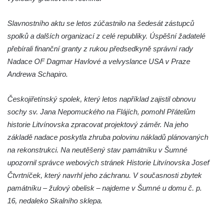
máje v Lužci nad Vltavou
Pomník obětem válek v ulici 1. máje v Lužci
Slavnostního aktu se letos zúčastnilo na šedesát zástupců
nad Vltavou
spolků a dalších organizací z celé republiky. Úspěšní žadatelé
Hrob Vladislava Neumana v Hostíně u
přebírali finanční granty z rukou předsedkyně správní rady
Vojkovic
Nadace OF Dagmar Havlové a velvyslance USA v Praze
Andrewa Schapiro.
Pomník obětem válek před hřbitovem v
Hostíně u Vojkovic
Českojiřetínský spolek, který letos například zajistil obnovu
Kenotaf Václava Floriána na hřbitově v
sochy sv. Jana Nepomuckého na Flájích, pomohl Přátelům
Lužci nad Vltavou
historie Litvínovska zpracovat projektový záměr. Na jeho
Kenotaf Miloslava Švice na hřbitově v Lužci
základě nadace poskytla zhruba polovinu nákladů plánovaných
nad Vltavou
na rekonstrukci. Na neutěšený stav památníku v Šumné
Hrob Václava Kufnera na hřbitově v Lužci
upozornil správce webových stránek Historie Litvínovska Josef
nad Vltavou
Čtvrtníček, který navrhl jeho záchranu. V současnosti zbytek
Pomník vojákům Rudé armády na hřbitově
památníku – žulový obelisk – najdeme v Šumné u domu č. p.
v Lužci nad Vltavou
16, nedaleko Skalního sklepa.
Pomník Ladislava Sedláčka a Karla Pelce u