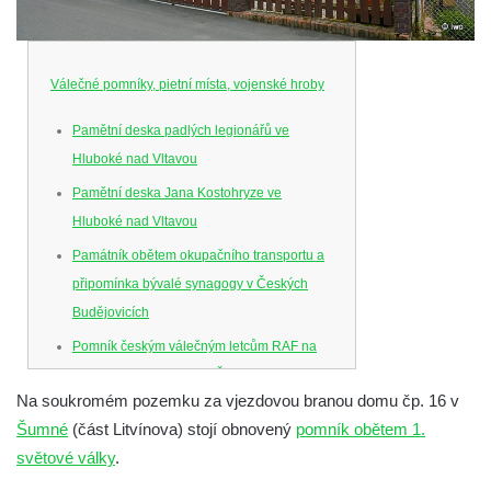
Válečné pomníky, pietní místa, vojenské hroby
Pamětní deska padlých legionářů ve
Hluboké nad Vltavou
Pamětní deska Jana Kostohryze ve
Hluboké nad Vltavou
Památník obětem okupačního transportu a
připomínka bývalé synagogy v Českých
Budějovicích
Pomník českým válečným letcům RAF na
Senovážném náměstí v Českých
Na soukromém pozemku za vjezdovou branou domu čp. 16 v
Budějovicích
Šumné
(část Litvínova) stojí obnovený
pomník obětem 1.
Pamětní deska Jana Zelenky-Hajského v
světové války
.
Budějovické ulici na domě čp. 19 v