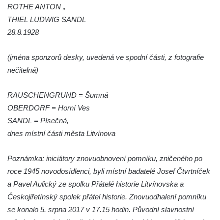
ROTHE ANTON „
Pamětní deska 240 MILES TO FREEDOM u
THIEL LUDWIG SANDL
pomníku obětem válek na náměstí J. V.
28.8.1928
Kamarýta ve Velešíně
Pomník obětem 1. a 2. světové války na
(jména sponzorů desky, uvedená ve spodní části, z fotografie
náměstí J. V. Kamarýta ve Velešíně
nečitelná)
Pomník obětem 1. a 2. světové války v
Římově
RAUSCHENGRUND = Šumná
OBERDORF = Horní Ves
Hrob Petera Korgera a Petra Štindla na
SANDL = Písečná,
hřbitově v Římově
dnes místní části města Litvínova
Pomník obětem 1. světové války v Dolním
Předoníně
Poznámka: iniciátory znovuobnovení pomníku, zničeného po
Pomník obětem 2. světové války v Plavu
roce 1945 novodosídlenci, byli místní badatelé Josef Čtvrtníček
Pamětní deska obětem 1. světové války v
a Pavel Aulický ze spolku Přátelé historie Litvínovska a
Plavu
Českojiřetínský spolek přátel historie. Znovuodhalení pomníku
Kenotaf Pepiho Meisela na hřbitově v
se konalo 5. srpna 2017 v 17.15 hodin. Původní slavnostní
Dolním Podluží