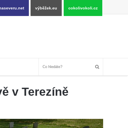
naseveru.net
výběžek.eu
cokolivokoli.cz
ě v Terezíně