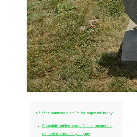
Válečné pomníky, pietní místa, vojenské hroby
Památník obětem okupačního transportu a
připomínka bývalé synagogy