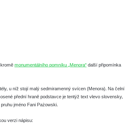
je kromě
monumentálního pomníku „Menora“
další připomínka
stély, u níž stojí malý sedmiramenný svícen (Menora). Na čelní
kosené přední hraně podstavce je tentýž text vlevo slovensky,
 v pruhu jméno Fani Pażowski.
ou verzi nápisu: