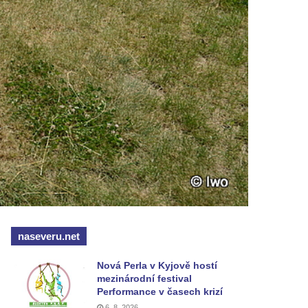
naseveru.net
Nová Perla v Kyjově hostí
mezinárodní festival
Performance v časech krizí
6. 8. 2026