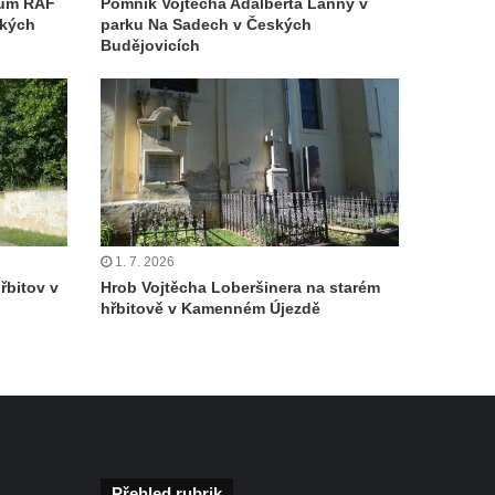
cům RAF
Pomník Vojtěcha Adalberta Lanny v
ských
parku Na Sadech v Českých
Budějovicích
1. 7. 2026
řbitov v
Hrob Vojtěcha Loberšinera na starém
hřbitově v Kamenném Újezdě
Přehled rubrik