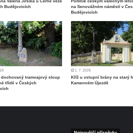
na Valeria Jirsíka u Černé věže
Pomník českým válečným let
h Budějovicích
na Senovážném náměstí v Če
Budějovicích
026
1. 7. 2026
 dochovaný tramvajový sloup
Kříž u vstupní brány na starý h
ké třídě v Českých
Kamenném Újezdě
cích
Nejnovější příspěvky