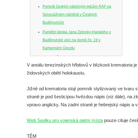
Pomník českým válečným letcům RAF na
Senovážném náměstí v Českých
Budějovicích
Pamětní deska Jana Zelenky-Hajského v
Budějovické ulici na domě čp. 19 v
Kamenném Újezdu
Kenotaf Šimona Valhy na starém hřbitově v
V areálu terezínských hřbitovů v blízkosti krematoria 
Kamenném Újezdě
židovských obětí holokaustu.
Kenotaf Václava B. Hájka na starém
hřbitově v Kamenném Újezdě
Jižně od krematoria stojí pomník stylizovaný ve tvaru 
Pomník obětem válek na Náměstí v
straně je pod šesticípou hvězdou nápis (viz dále), na z
Kamenném Újezdě
vpravo anglicky. Na zadní straně je hebrejský nápis a
Kenotaf Jana Mojžiše na hřbitově ve
Velešíně
Web Spolku pro vojenská pietní místa
pouze cituje česk
Kenotaf Josefa Jílka na hřbitově ve
TĚM
Velešíně