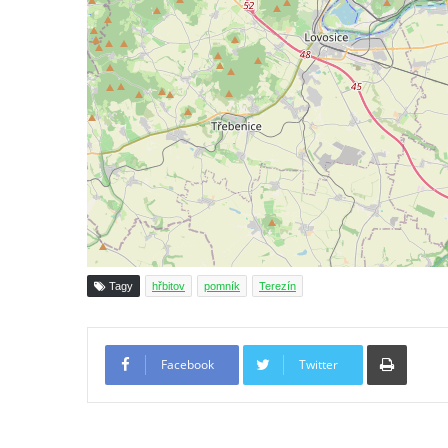
Předoníně
Pomník obětem 2. světové války v Plavu
Pamětní deska obětem 1. světové války v
Plavu
Kenotaf Pepiho Meisela na hřbitově v
Dolním Podluží
Kenotaf Leopolda Malata na hřbitově v
Dolním Podluží
Kenotaf Antona Klause na hřbitově v
Dolním Podluží
Tagy
hřbitov
pomník
Terezín
Kenotaf Heinricha Klause na hřbitově v
Dolním Podluží
Tiskno
Kenotaf Josefa Stolle na hřbitově v Dolním
Facebook
Twitter
Podluží
Pomník obětem 1. světové války na
židovském hřbitově v Mostě