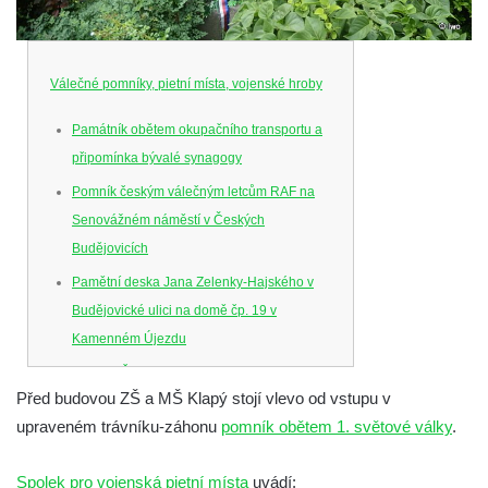
Válečné pomníky, pietní místa, vojenské hroby
Památník obětem okupačního transportu a
připomínka bývalé synagogy
Pomník českým válečným letcům RAF na
Senovážném náměstí v Českých
Budějovicích
Pamětní deska Jana Zelenky-Hajského v
Budějovické ulici na domě čp. 19 v
Kamenném Újezdu
Kenotaf Šimona Valhy na starém hřbitově v
Před budovou ZŠ a MŠ Klapý stojí vlevo od vstupu v
Kamenném Újezdě
upraveném trávníku-záhonu
pomník obětem 1. světové války
.
Kenotaf Václava B. Hájka na starém
hřbitově v Kamenném Újezdě
Spolek pro vojenská pietní místa
uvádí: