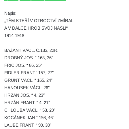
Pomník obětem válek na Náměstí v
Kamenném Újezdě
Nápis:
Kenotaf Jana Mojžiše na hřbitově ve
„TĚM KTEŘÍ V OTROCTVÍ ZMÍRALI
Velešíně
A V DÁLCE HROB SVŮJ NAŠLI“
1914-1918
Kenotaf Josefa Jílka na hřbitově ve
Velešíně
BAŽANT VÁCL. Č.133, 22R.
Hrob Jana Foitla na hřbitově ve Velešíně
DROBNÝ JOS. “ 168, 36″
Hrob Ludvíka Tůmy na hřbitově ve Velešíně
FRIČ JOS. “ 86, 25″
Hrob Josefa Havla na hřbitově ve Velešíně
FIDLER FRANT.“ 157, 27″
Pomník obětem 2. světové války na hřbitově
GRUNT VÁCL. “ 165, 24″
u kostela svatého Václava ve Velešíně
HANOUSEK VÁCL. 26″
HRZÁN JOS. “ 4, 23″
Pamětní deska 240 MILES TO FREEDOM u
HRZÁN FRANT. “ 4, 21″
pomníku obětem válek na náměstí J. V.
CHLOUBA VÁCL. “ 53. 29″
Kamarýta ve Velešíně
KOCÁNEK JAN “ 198, 46″
Pomník obětem 1. a 2. světové války na
LAUBE FRANT. “ 99, 30″
náměstí J. V. Kamarýta ve Velešíně