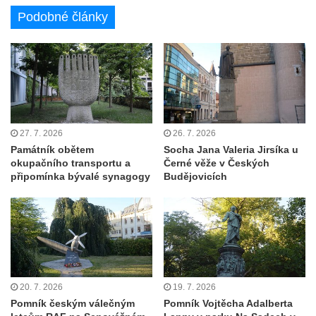
Pomník padlým rudoarmějcům na hřbitově
Podobné články
v Dubé
Pomník obětem 2. světové války v Dubé
Pomník obětem Rumburské vzpoury u
hřbitova v Rumburku
Pomník obětem 1. světové války na hřbitově
ve Velkém Šenově
27. 7. 2026
26. 7. 2026
Hrob Petra Záhorky na hřbitově ve Velkém
Památník obětem
Socha Jana Valeria Jirsíka u
okupačního transportu a
Černé věže v Českých
Šenově
připomínka bývalé synagogy
Budějovicích
Hrob Rudolfa Hovorky na hřbitově ve
Velkém Šenově
Hrob Ondreje Gurina na hřbitově ve Velkém
Šenově
Hrob Heinricha Hoffmanna na hřbitově ve
Velkém Šenově
20. 7. 2026
19. 7. 2026
Pomník českým válečným
Pomník Vojtěcha Adalberta
Hrob Heinricha Wünscheho na hřbitově ve