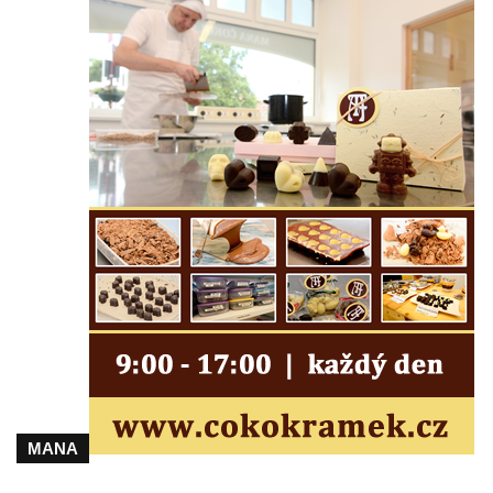
Starých Křečanech
Pomník obětem 1. světové války v
Tyršových sadech v Jablonci nad Nisou
Pamětní desky obětem 1. světové války na
kapli svaté Alžběty Durynské v Dolních
Křečanech
Pomník Theodora Körnera v Tyršově ulici v
Šluknově
Pomník Františka Josefa I. u křížové cesty
ve Šluknově
Pamětní deska Polské armádě na budově
MÚ v ulici 2. polské armády v Rumburku
Kenotaf Richarda Grossmanna na hřbitově
v Dubé
MANA
Hrob Jiřího Kasala na hřbitově v Dubé