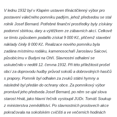
Hrob vojáků Rudé armády na hřbitově v
V lednu 1932 byl v Klapém ustaven třináctičlenný výbor pro
Račicích
postavení válečného pomníku padlým, jehož předsedou se stal
Hrob Jiřího Dovhomilji na hřbitově v
rolník Josef Bernard. Potřebné finanční prostředky byly získány
Račicích
podomní sbírkou, dary a výtěžkem ze zábavních akcí. Celkově
Hrob Antonína Medáčka na hřbitově v
se tímto způsobem podařilo získat 9 000 Kč, přičemž stavební
Račicích
náklady činily 8 000 Kč. Realizace nového pomníku byla
zadána místnímu rodáku, kamenosochaři Jaroslavu Saicovi,
Hrob Josefa Moravce a Miroslava Moravce
působícímu v Budyni na Ohří. Slavnostní odhalení se
na hřbitově v Dobříni
uskutečnilo v neděli 12. června 1932. Při této příležitosti prošel
Pomník obětem válek na hřbitově v Dobříni
obcí za doprovodu hudby průvod sokolů a dobrovolných hasičů
Pomník obětem 1. světové války v Lužici
s prapory. Pomník byl odhalen za zvuků státní hymny a
Kenotaf Josefa Matese na hřbitově v Lužici
následně byl předán do ochrany obce. Za pomníkový výbor
Pamětní deska Giuseppe Capella na
promluvil jeho předseda Josef Bernard, po něm se ujal slova
hřbitově v Lužici
starost Hnát, jako hlavní řečník vystoupil JUDr. Tomáš Soukup
z ministerstva zemědělství. Po slavnostních proslovech akce
Kenotaf Emila Miksche na hřbitově v Lužici
pokračovala na sokolském cvičišti a ve večerních hodinách
Kenotaf Antonína Krause na hřbitově v