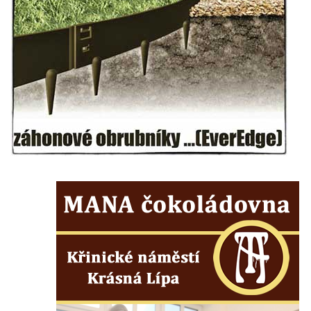
nad Ploučnicí
Pamětní deska Samuela Fullera na zámku
v Sokolově
Kenotaf Ericha Ullmanna na hřbitově
Šumburk nad Desnou v Tanvaldu
Hrob Pavla Patušnika na hřbitově Šumburk
nad Desnou v Tanvaldu
Hrob sovětských dětí na hřbitově Šumburk
nad Desnou v Tanvaldu
Pomník prvního a druhého odboje v
Tanvaldu
Kenotaf Josefa Staritze na hřbitově ve
Starých Křečanech
Hrob Antona Reintsche na hřbitově ve
Starých Křečanech
Hrob rodiny Klingerových na hřbitově ve