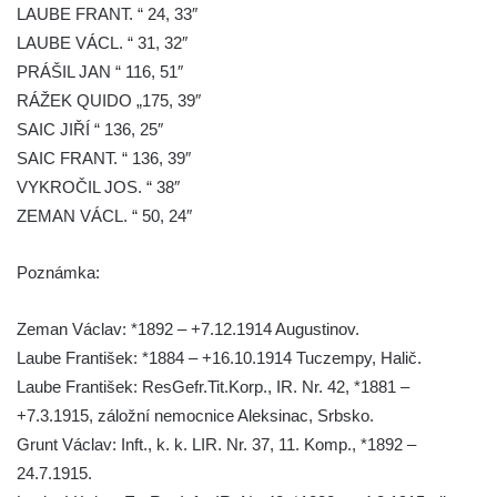
LAUBE FRANT. “ 24, 33″
Pomník obětem 1. a 2. světové války v
LAUBE VÁCL. “ 31, 32″
Římově
PRÁŠIL JAN “ 116, 51″
Hrob Petera Korgera a Petra Štindla na
RÁŽEK QUIDO „175, 39″
hřbitově v Římově
SAIC JIŘÍ “ 136, 25″
Pomník obětem 1. světové války v Dolním
SAIC FRANT. “ 136, 39″
Předoníně
VYKROČIL JOS. “ 38″
Pomník obětem 2. světové války v Plavu
ZEMAN VÁCL. “ 50, 24″
Pamětní deska obětem 1. světové války v
Poznámka:
Plavu
Kenotaf Pepiho Meisela na hřbitově v
Zeman Václav: *1892 – +7.12.1914 Augustinov.
Dolním Podluží
Laube František: *1884 – +16.10.1914 Tuczempy, Halič.
Kenotaf Leopolda Malata na hřbitově v
Laube František: ResGefr.Tit.Korp., IR. Nr. 42, *1881 –
Dolním Podluží
+7.3.1915, záložní nemocnice Aleksinac, Srbsko.
Kenotaf Antona Klause na hřbitově v
Grunt Václav: Inft., k. k. LIR. Nr. 37, 11. Komp., *1892 –
Dolním Podluží
24.7.1915.