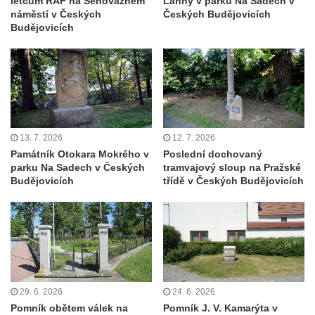
letcům RAF na Senovážném
Lanny v parku Na Sadech v
Velkém Šenově
náměstí v Českých
Českých Budějovicích
Budějovicích
Kenotaf Gerharda Poschera na hřbitově ve
Velkém Šenově
Kenotaf Gerharda Adolfa Johanna Sauera
na hřbitově ve Velkém Šenově
Pomník obětem 1. světové války před
kostelem svatého Bartoloměje ve Velkém
13. 7. 2026
12. 7. 2026
Šenově
Památník Otokara Mokrého v
Poslední dochovaný
parku Na Sadech v Českých
tramvajový sloup na Pražské
Kenotaf Václava Liprta na hřbitově v
Budějovicích
třídě v Českých Budějovicích
Cítolibech
Kenotaf Františka Malypetra na hřbitově v
Cítolibech
Hrob Derbákových na hřbitově v Cítolibech
Hrob Františka Morkera na hřbitově v
Cítolibech
29. 6. 2026
24. 6. 2026
Pomník obětem válek na
Pomník J. V. Kamarýta v
Hrob Josefa Fronka na hřbitově v Cítolibech