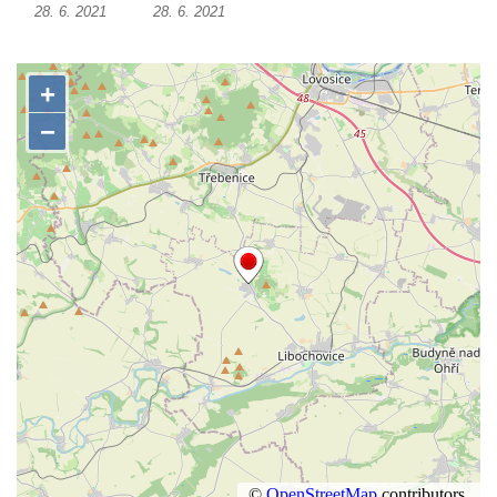
28. 6. 2021
28. 6. 2021
Základní škole Tyršova v Rumburku
Socha Nepokořený v parku Rumburské
vzpoury v Rumburku
Pamětní deska obětem holokaustu u
židovského hřbitova v Kovanicích
Pamětní deska legionářům na Obecním
úřadě v Kovanicích
Pomník obětem 1. světové války v
Kovanicích
Pomník obětem válek v Kněževsi
Pamětní deska Rudé armádě na radnici v
Trutnově
Pomník obětem koncentračního tábora na
hřbitově v Rychnově u Jablonce nad Nisou
Pomník pracovního nasazení vězňů