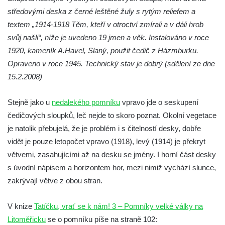
Pomník obětem válek před hřbitovem v
středovými deska z černé leštěné žuly s rytým reliefem a
Hostíně u Vojkovic
textem „1914-1918 Těm, kteří v otroctví zmírali a v dáli hrob
Kenotaf Václava Floriána na hřbitově v
svůj našli“, níže je uvedeno 19 jmen a věk. Instalováno v roce
Lužci nad Vltavou
1920, kameník A.Havel, Slaný, použit čedič z Házmburku.
Opraveno v roce 1945. Technický stav je dobrý (sdělení ze dne
Kenotaf Miloslava Švice na hřbitově v Lužci
15.2.2008)
nad Vltavou
Hrob Václava Kufnera na hřbitově v Lužci
Stejně jako u
nedalekého pomníku
vpravo jde o seskupení
nad Vltavou
čedičových sloupků, leč nejde to skoro poznat. Okolní vegetace
Pomník vojákům Rudé armády na hřbitově
je natolik přebujelá, že je problém i s čitelností desky, dobře
v Lužci nad Vltavou
vidět je pouze letopočet vpravo (1918), levý (1914) je překryt
Pomník Ladislava Sedláčka a Karla Pelce u
větvemi, zasahujícími až na desku se jmény. I horní část desky
silnice severně od Lužce nad Vltavou
s úvodní nápisem a horizontem hor, mezi nimiž vychází slunce,
Kenotaf Alfeda Harnische na hřbitově v
zakrývají větve z obou stran.
Hrobčicích
V knize
Tatíčku, vrať se k nám! 3 – Pomníky velké války na
Pomník obětem válek v Hrobčicích
Litoměřicku
se o pomníku píše na straně 102:
Pomník obětem válek v Mirošovicích