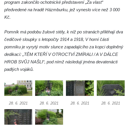
program zakončilo ochotnické představení „Za vlast“
Lužici
předvedené na hradě Házmburku, jež vyneslo více než 3 000
Pomník vojákům Rudé armády na hřbitově
Kč.
v Kozlech
Pamětní deska pochodu smrti v Saupsdorfu
Pomník má podobu žulové stély, k níž po stranách přiléhají dva
Pomník obětem 2. světové války v parku
čedičové sloupky s letopočty 1914 a 1918, V horní části
Walthera von der Vogelweide v Duchcově
pomníku je vyrytý motiv slunce zapadajícího za kopci doplněný
dedikací: „TĚM KTEŘÍ V OTROCTVÍ ZMÍRALI / A V DÁLCE
Památník obětem holokaustu v Lipové ulici
HROB SVŮJ NAŠLI“, pod nímž následují jména devatenácti
v Duchcově
padlých vojáků.
Pomník obětem válek v Jeníkově
Pamětní deska obětem 1. světové války na
kapli Panny Marie v Lahošti
Pomník obětem 2. světové války v parku v
Mikulášovicích
28. 6. 2021
28. 6. 2021
28. 6. 2021
28. 6. 2021
Pomník obětem bombardování 8. 5. 1945 v
ulici U Plovárny ve Frýdlantu
Pamětní deska Rumburské vzpoury na