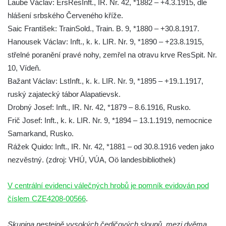
Laube Václav: ErsResInft., IR. Nr. 42, *1882 – +4.3.1915, dle
Kenotaf Heinricha Klause na hřbitově v
hlášení srbského Červeného kříže.
Dolním Podluží
Saic František: TrainSold., Train. B. 9, *1880 – +30.8.1917.
Kenotaf Josefa Stolle na hřbitově v Dolním
Hanousek Václav: Inft., k. k. LIR. Nr. 9, *1890 – +23.8.1915,
Podluží
střelné poranění pravé nohy, zemřel na otravu krve ResSpit. Nr.
Pomník obětem 1. světové války na
10, Vídeň.
židovském hřbitově v Mostě
Bažant Václav: LstInft., k. k. LIR. Nr. 9, *1895 – +19.1.1917,
Hrob Aloise Podrábského na hřbitově v
ruský zajatecký tábor Alapatievsk.
Račicích
Drobný Josef: Inft., IR. Nr. 42, *1879 – 8.6.1916, Rusko.
Pamětní deska Miroslava Švice na domě
Frič Josef: Inft., k. k. LIR. Nr. 9, *1894 – 13.1.1919, nemocnice
čp. 43 v Lužci nad Vltavou
Samarkand, Rusko.
Pomník obětem 2. světové války v ulici 1.
Rážek Quido: Inft., IR. Nr. 42, *1881 – od 30.8.1916 veden jako
máje v Lužci nad Vltavou
nezvěstný. (zdroj: VHÚ, VÚA, Oö landesbibliothek)
Pomník obětem válek v ulici 1. máje v Lužci
V centrální evidenci válečných hrobů je pomník evidován pod
nad Vltavou
číslem CZE4208-00566
.
Hrob Vladislava Neumana v Hostíně u
Vojkovic
Skupina nestejně vysokých čedičových sloupů, mezi dvěma