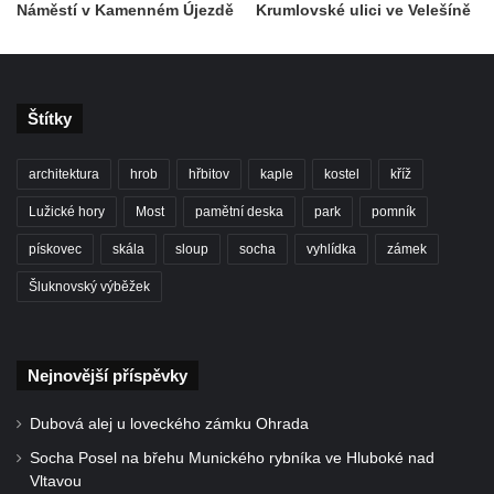
Náměstí v Kamenném Újezdě
Krumlovské ulici ve Velešíně
Hrob Jana Císarika na hřbitově v Cítolibech
Hrob Jana Legáta na hřbitově v Cítolibech
Hrob Karla Trenklera na hřbitově v
Štítky
Cítolibech
Pamětní deska Jaroslava Lhotského na
architektura
hrob
hřbitov
kaple
kostel
kříž
zámku v Cítolibech
Lužické hory
Most
pamětní deska
park
pomník
Pomník obětem 1. a 2. světové války před
pískovec
skála
sloup
socha
vyhlídka
zámek
zámkem v Cítolibech
Šluknovský výběžek
Pomník na místě hrobu ruských vojáků z
napoleonských válek u silnice z Chlumčan
do Cítolib
Nejnovější příspěvky
Hrob Antonína Švejdy na hřbitově v
Chlumčanech
Dubová alej u loveckého zámku Ohrada
Hrob Jaroslava Klicpery na hřbitově v
Socha Posel na břehu Munického rybníka ve Hluboké nad
Chlumčanech
Vltavou