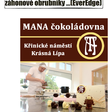
Starých Křečanech
Pomník obětem 1. světové války v
Tyršových sadech v Jablonci nad Nisou
Pamětní desky obětem 1. světové války na
kapli svaté Alžběty Durynské v Dolních
Křečanech
Pomník Theodora Körnera v Tyršově ulici v
Šluknově
Pomník Františka Josefa I. u křížové cesty
ve Šluknově
Pamětní deska Polské armádě na budově
MÚ v ulici 2. polské armády v Rumburku
Kenotaf Richarda Grossmanna na hřbitově
v Dubé
Hrob Jiřího Kasala na hřbitově v Dubé