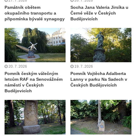
27. 7. 2026
26. 7. 2026
Velkém Šenově
Památník obětem
Socha Jana Valeria Jirsíka u
okupačního transportu a
Černé věže v Českých
Kenotaf Gerharda Poschera na hřbitově ve
připomínka bývalé synagogy
Budějovicích
Velkém Šenově
Kenotaf Gerharda Adolfa Johanna Sauera
na hřbitově ve Velkém Šenově
Pomník obětem 1. světové války před
kostelem svatého Bartoloměje ve Velkém
Šenově
20. 7. 2026
19. 7. 2026
Pomník českým válečným
Pomník Vojtěcha Adalberta
Kenotaf Václava Liprta na hřbitově v
letcům RAF na Senovážném
Lanny v parku Na Sadech v
Cítolibech
náměstí v Českých
Českých Budějovicích
Budějovicích
Kenotaf Františka Malypetra na hřbitově v
Cítolibech
Hrob Derbákových na hřbitově v Cítolibech
Hrob Františka Morkera na hřbitově v
Cítolibech
Hrob Josefa Fronka na hřbitově v Cítolibech