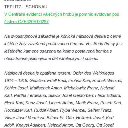
Pomník obětem válek před hřbitovem v
TEPLITZ – SCHÖNAU
Hostíně u Vojkovic
V Centrální evidenci válečných hrobů je pomník evidován pod
Kenotaf Václava Floriána na hřbitově v
číslem CZE4209-00297
:
Lužci nad Vltavou
Na dvoustupňové základně je kónická nápisová deska z černé
Kenotaf Miloslava Švice na hřbitově v Lužci
leštěné žuly završená profilovanou římsou. Ve středu římsy je z
nad Vltavou
leštěného kamene osazena na kolmo postavená bomba s
Hrob Václava Kufnera na hřbitově v Lužci
oboustranně přiléhajícími dělostřeleckými koulemi.
nad Vltavou
Pomník vojákům Rudé armády na hřbitově
Nápisová deska je opatřena textem: Opfer des Weltkrieges
v Lužci nad Vltavou
1914 – 1918. Gefallen: Ertell Emil, Frohna Karl, Hrabak Wenzel,
Pomník Ladislava Sedláčka a Karla Pelce u
Köhler Josef, Malilschek Anton, Michalowitz Franz, Nelzold
silnice severně od Lužce nad Vltavou
Karl, Partha Ferdinand, Slawik Josef Gestorben: Fleck Eduard,
Kenotaf Alfeda Harnische na hřbitově v
Fleck Karl, Kunz Josef, Lienert Anton, Marik Franz, Pusch Karl,
Hrobčicích
Rochlitzer Karl, Rudolf Albert, Ryba Wenzel, Seifert Franz,
Vitvar Josef Vermisst: Bittner Fr. Otto, Hellmich Josef, Kerl
Pomník obětem válek v Hrobčicích
Adolf, Knaysl Adalbert, Nelzold Anton, Ott Georg, Ott Josef,
Pomník obětem válek v Mirošovicích