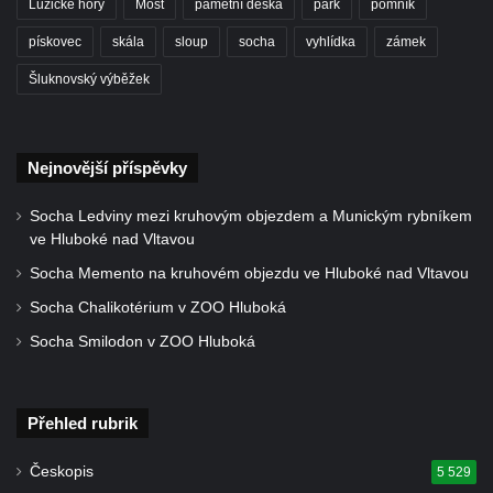
Lužické hory
Most
pamětní deska
park
pomník
Hrob Josefa Bednáře na hřbitově v
Chlumčanech
pískovec
skála
sloup
socha
vyhlídka
zámek
Hrob Oldřicha Pokorného na hřbitově v
Šluknovský výběžek
Chlumčanech
Hrob Antonína Krejcárka na hřbitově v
Chlumčanech
Nejnovější příspěvky
Hrob Josefa Fořta na hřbitově v
Socha Ledviny mezi kruhovým objezdem a Munickým rybníkem
Chlumčanech
ve Hluboké nad Vltavou
Hrob vojáků Rudé armády na hřbitově v
Socha Memento na kruhovém objezdu ve Hluboké nad Vltavou
Chlumčanech
Socha Chalikotérium v ZOO Hluboká
Hrob Arnošta a Václava Šůmových na
Socha Smilodon v ZOO Hluboká
hřbitově v Chlumčanech
Pomník obětem 1. a 2. světové války v
Chlumčanech
Přehled rubrik
Pomník obětem 1. a 2. světové války ve
Českopis
5 529
Vlčím