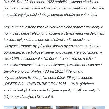
314 Kč. Dne 30. července 1922 proběhlo slavnostní odhalen
Lužici
pomníku, během slavnosti se v místním kostelíku sloužila mše
Pomník vojákům Rudé armády na hřbitově
za padlé vojáky, následně byl pomník předán do péče obci.
v Kozlech
Pamětní deska pochodu smrti v Saupsdorfu
Monument z leštěné žuly ve tvar komolého hranolu doplněný v
Pomník obětem 2. světové války v parku
horní části dělostřeleckým nábojem a čtyřmi menšími dělovými
Walthera von der Vogelweide v Duchcově
koulemi byl postaven uprostřed návsi vedle kostela sv.
Dionýsia. Pomník byl původně ohrazený kovovým ozdobným
Památník obětem holokaustu v Lipové ulici
oplocením, to se bohužel stejně jako kostel, který byl zbořen v
v Duchcově
roce 1961, nedochovalo. Na čelní straně soklu se nachází
Pomník obětem válek v Jeníkově
autentika kamenické firmy a dedikace: „Gewidment / von der /
Pamětní deska obětem 1. světové války na
Bevölkerung von Prohn. / 30.VII.1922.“ (Věnováno
kapli Panny Marie v Lahošti
obyvatelstvem Braňan). Na horní části dříku je uvedeno:
Pomník obětem 2. světové války v parku v
„OPFER / des / WELTKRIEGES / 1914 – 1918“ (Obětem
Mikulášovicích
světové války). Dále následují jména padlých (9), zemřelých
Pomník obětem bombardování 8. 5. 1945 v
(11) a nezvěstných (13) vojáků.
ulici U Plovárny ve Frýdlantu
Pamětní deska Rumburské vzpoury na