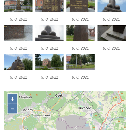
Základní škole Tyršova v Rumburku
Socha Nepokořený v parku Rumburské
9. 8. 2021
9. 8. 2021
9. 8. 2021
9. 8. 2021
vzpoury v Rumburku
Pamětní deska obětem holokaustu u
židovského hřbitova v Kovanicích
9. 8. 2021
9. 8. 2021
9. 8. 2021
9. 8. 2021
Pamětní deska legionářům na Obecním
úřadě v Kovanicích
Pomník obětem 1. světové války v
Kovanicích
9. 8. 2021
9. 8. 2021
9. 8. 2021
Pomník obětem válek v Kněževsi
Pamětní deska Rudé armádě na radnici v
Trutnově
Pomník obětem koncentračního tábora na
hřbitově v Rychnově u Jablonce nad Nisou
Pomník pracovního nasazení vězňů