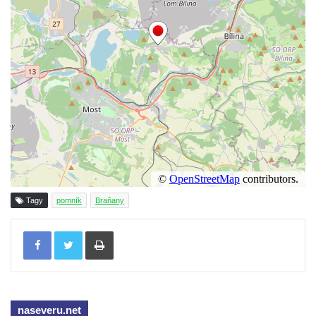
koncentračního tábora v Tovární ulici v
Rychnově u Jablonce nad Nisou
Kenotaf Alfreda Langa na hřbitově v Krásné
u Pěnčína
Kenotaf Emila Posselta na hřbitově v
Krásné u Pěnčína
Kenotaf Edmunda Andera na hřbitově v
Krásné u Pěnčína
Hřbitovní kaple rodiny Fiedler na hřbitově v
Teplicích nad Metují
Tagy
pomník
Braňany
Kenotaf Franze Ruseho na hřbitově v
Teplicích nad Metují
Tisknout
Pomník obětem 2. světové války na hřbitově
v Teplicích nad Metují
Hrob Waltera Hilleho na hřbitově ve Vlčí
Hoře
naseveru.net