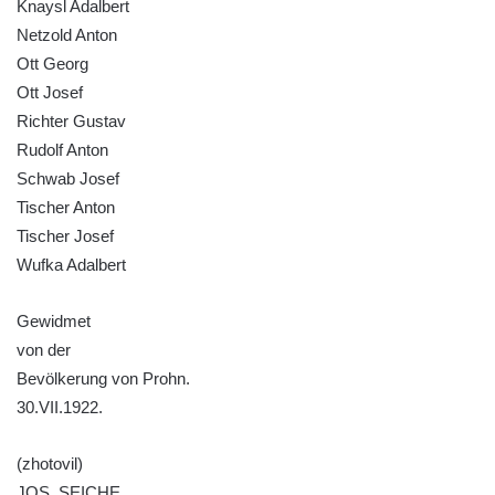
Kenotaf Heinricha Klause na hřbitově v
Knaysl Adalbert
Dolním Podluží
Netzold Anton
Ott Georg
Kenotaf Josefa Stolle na hřbitově v Dolním
Ott Josef
Podluží
Richter Gustav
Pomník obětem 1. světové války na
Rudolf Anton
židovském hřbitově v Mostě
Schwab Josef
Hrob Aloise Podrábského na hřbitově v
Tischer Anton
Račicích
Tischer Josef
Pamětní deska Miroslava Švice na domě
Wufka Adalbert
čp. 43 v Lužci nad Vltavou
Pomník obětem 2. světové války v ulici 1.
Gewidmet
máje v Lužci nad Vltavou
von der
Bevölkerung von Prohn.
Pomník obětem válek v ulici 1. máje v Lužci
30.VII.1922.
nad Vltavou
Hrob Vladislava Neumana v Hostíně u
(zhotovil)
Vojkovic
JOS. SEICHE