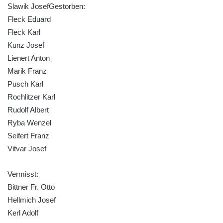
Slawik JosefGestorben:
Pomník obětem 1. a 2. světové války v
Fleck Eduard
Římově
Fleck Karl
Hrob Petera Korgera a Petra Štindla na
Kunz Josef
hřbitově v Římově
Lienert Anton
Pomník obětem 1. světové války v Dolním
Marik Franz
Předoníně
Pusch Karl
Pomník obětem 2. světové války v Plavu
Rochlitzer Karl
Rudolf Albert
Pamětní deska obětem 1. světové války v
Ryba Wenzel
Plavu
Seifert Franz
Kenotaf Pepiho Meisela na hřbitově v
Vitvar Josef
Dolním Podluží
Kenotaf Leopolda Malata na hřbitově v
Vermisst:
Dolním Podluží
Bittner Fr. Otto
Kenotaf Antona Klause na hřbitově v
Hellmich Josef
Dolním Podluží
Kerl Adolf