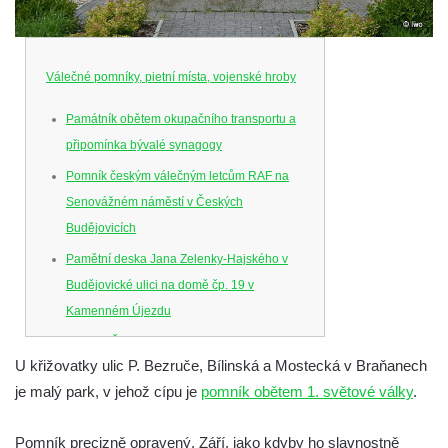
Válečné pomníky, pietní místa, vojenské hroby
Památník obětem okupačního transportu a
připomínka bývalé synagogy
Pomník českým válečným letcům RAF na
Senovážném náměstí v Českých
Budějovicích
Pamětní deska Jana Zelenky-Hajského v
Budějovické ulici na domě čp. 19 v
Kamenném Újezdu
Kenotaf Šimona Valhy na starém hřbitově v
U křižovatky ulic P. Bezruče, Bílinská a Mostecká v Braňanech
Kamenném Újezdě
je malý park, v jehož cípu je
pomník obětem 1. světové války
.
Kenotaf Václava B. Hájka na starém
hřbitově v Kamenném Újezdě
Pomník precizně opravený. Září, jako kdyby ho slavnostně