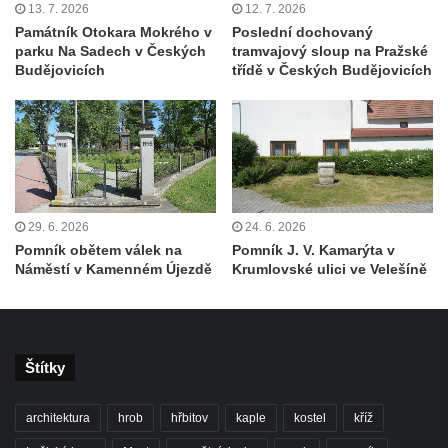
13. 7. 2026
12. 7. 2026
Hrob Jana Císarika na hřbitově v Cítolibech
Památník Otokara Mokrého v
Poslední dochovaný
parku Na Sadech v Českých
tramvajový sloup na Pražské
Hrob Jana Legáta na hřbitově v Cítolibech
Budějovicích
třídě v Českých Budějovicích
Hrob Karla Trenklera na hřbitově v
Cítolibech
Pamětní deska Jaroslava Lhotského na
zámku v Cítolibech
Pomník obětem 1. a 2. světové války před
29. 6. 2026
24. 6. 2026
zámkem v Cítolibech
Pomník obětem válek na
Pomník J. V. Kamarýta v
Pomník na místě hrobu ruských vojáků z
Náměstí v Kamenném Újezdě
Krumlovské ulici ve Velešíně
napoleonských válek u silnice z Chlumčan
do Cítolib
Hrob Antonína Švejdy na hřbitově v
Štítky
Chlumčanech
Hrob Jaroslava Klicpery na hřbitově v
architektura
hrob
hřbitov
kaple
kostel
kříž
Chlumčanech