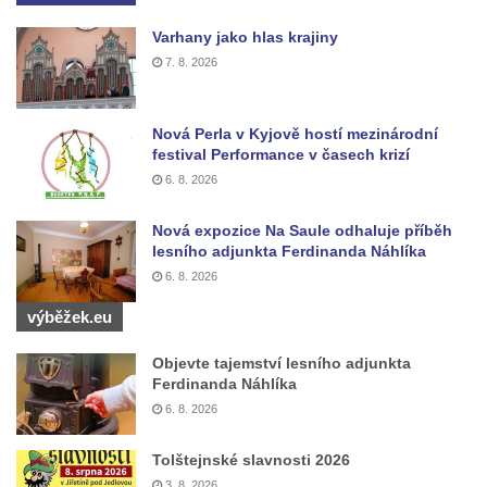
Kenotaf Oskara Ringelhana na hřbitově v
Varhany jako hlas krajiny
Benešově nad Ploučnicí
7. 8. 2026
Kenotaf Augusta Michela na hřbitově v
Benešově nad Ploučnicí
Nová Perla v Kyjově hostí mezinárodní
Hrob Šumových na hřbitově v Benešově
festival Performance v časech krizí
nad Ploučnicí
6. 8. 2026
Hrob Theodora Sommera na hřbitově v
Benešově nad Ploučnicí
Nová expozice Na Saule odhaluje příběh
lesního adjunkta Ferdinanda Náhlíka
Hrob Wendelina Janiche na hřbitově v
6. 8. 2026
Benešově nad Ploučnicí
výběžek.eu
Hrob Christodoulona Panayiotise na
hřbitově v Benešově nad Ploučnicí
Objevte tajemství lesního adjunkta
Ferdinanda Náhlíka
Hrob Franze Wünsche na hřbitově v
6. 8. 2026
Benešově nad Ploučnicí
Pamětní desky obětem 1. světové války v
Tolštejnské slavnosti 2026
kapli Panny Marie Bolestné v Benešově
3. 8. 2026