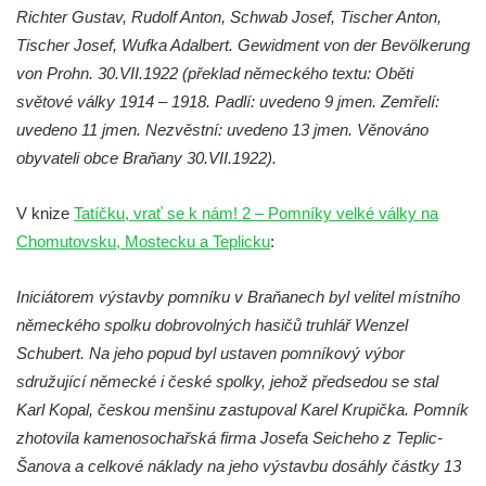
Richter Gustav, Rudolf Anton, Schwab Josef, Tischer Anton,
Hrob vojáků Rudé armády na hřbitově v
Tischer Josef, Wufka Adalbert. Gewidment von der Bevölkerung
Račicích
von Prohn. 30.VII.1922 (překlad německého textu: Oběti
Hrob Jiřího Dovhomilji na hřbitově v
světové války 1914 – 1918. Padlí: uvedeno 9 jmen. Zemřelí:
Račicích
uvedeno 11 jmen. Nezvěstní: uvedeno 13 jmen. Věnováno
Hrob Antonína Medáčka na hřbitově v
obyvateli obce Braňany 30.VII.1922).
Račicích
V knize
Hrob Josefa Moravce a Miroslava Moravce
Tatíčku, vrať se k nám! 2 – Pomníky velké války na
Chomutovsku, Mostecku a Teplicku
na hřbitově v Dobříni
:
Pomník obětem válek na hřbitově v Dobříni
Iniciátorem výstavby pomníku v Braňanech byl velitel místního
Pomník obětem 1. světové války v Lužici
německého spolku dobrovolných hasičů truhlář Wenzel
Kenotaf Josefa Matese na hřbitově v Lužici
Schubert. Na jeho popud byl ustaven pomníkový výbor
Pamětní deska Giuseppe Capella na
sdružující německé i české spolky, jehož předsedou se stal
hřbitově v Lužici
Karl Kopal, českou menšinu zastupoval Karel Krupička. Pomník
zhotovila kamenosochařská firma Josefa Seicheho z Teplic-
Kenotaf Emila Miksche na hřbitově v Lužici
Šanova a celkové náklady na jeho výstavbu dosáhly částky 13
Kenotaf Antonína Krause na hřbitově v