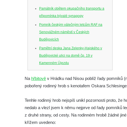
Památník obětem okupačního transportu a
připomínka bývalé synagogy
Pomník českým válečným letcům RAF na
Senovážném náměstí v Českých
Budějovicích
Pamětní deska Jana Zelenky-Hajského v
Budějovické ulici na domě čp. 19 v
Kamenném Újezdu
Kenotaf Šimona Valhy na starém hřbitově v
Na
hřbitově
v Hrádku nad Nisou poblíž řady pomníků (ne
Kamenném Újezdě
pobořený rodinný hrob s kenotafem Oskara Schlesinge
Kenotaf Václava B. Hájka na starém
hřbitově v Kamenném Újezdě
Tenhle rodinný hrob nejspíš unikl pozornosti proto, že 
Pomník obětem válek na Náměstí v
nedalo a vlezl jsem k němu nejprve od řady pomníků legi
Kamenném Újezdě
z druhé strany, od cesty. Na rodinném hrobě žádné jiné
Kenotaf Jana Mojžiše na hřbitově ve
křížem uvedeno: