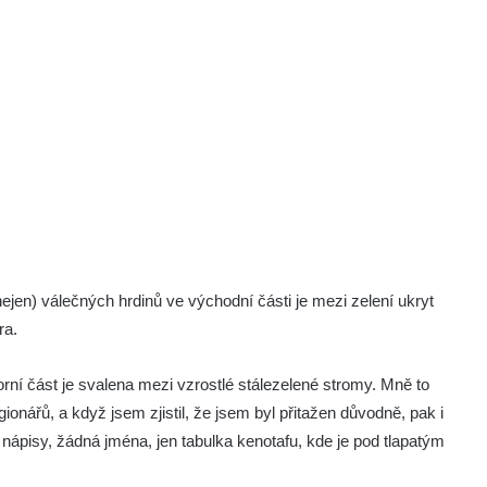
jen) válečných hrdinů ve východní části je mezi zelení ukryt
ra.
horní část je svalena mezi vzrostlé stálezelené stromy. Mně to
onářů, a když jsem zjistil, že jsem byl přitažen důvodně, pak i
 nápisy, žádná jména, jen tabulka kenotafu, kde je pod tlapatým