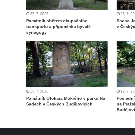
Lužci nad Vltavou
Kenotaf Miloslava Švice na hřbitově v Lužci
27. 7. 2026
26. 7. 2
nad Vltavou
Památník obětem okupačního
Socha Ja
transportu a připomínka bývalé
v Českýc
Hrob Václava Kufnera na hřbitově v Lužci
synagogy
nad Vltavou
Pomník vojákům Rudé armády na hřbitově
v Lužci nad Vltavou
Pomník Ladislava Sedláčka a Karla Pelce u
silnice severně od Lužce nad Vltavou
Kenotaf Alfeda Harnische na hřbitově v
Hrobčicích
13. 7. 2026
12. 7. 2
Pomník obětem válek v Hrobčicích
Památník Otokara Mokrého v parku Na
Poslední
Sadech v Českých Budějovicích
na Pražs
Pomník obětem válek v Mirošovicích
Budějovi
Hrob vojáků Rudé armády na hřbitově v
Račicích
Hrob Jiřího Dovhomilji na hřbitově v