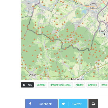
hřbitově v Římově
Pomník obětem 1. světové války v Dolním
Předoníně
Pomník obětem 2. světové války v Plavu
Pamětní deska obětem 1. světové války v
Plavu
Kenotaf Pepiho Meisela na hřbitově v
Dolním Podluží
Kenotaf Leopolda Malata na hřbitově v
Dolním Podluží
Kenotaf Antona Klause na hřbitově v
Dolním Podluží
Tagy
kenotaf
Hrádek nad Nisou
hřbitov
pomník
hrob
Kenotaf Heinricha Klause na hřbitově v
Dolním Podluží
Tiskno
Kenotaf Josefa Stolle na hřbitově v Dolním
Facebook
Twitter
Podluží