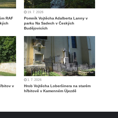
19. 7. 2026
cům RAF
Pomník Vojtěcha Adalberta Lanny v
ských
parku Na Sadech v Českých
Budějovicích
1. 7. 2026
řbitov v
Hrob Vojtěcha Loberšinera na starém
hřbitově v Kamenném Újezdě