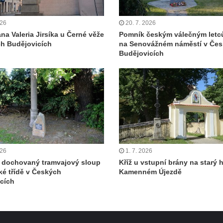
026
20. 7. 2026
na Valeria Jirsíka u Černé věže
Pomník českým válečným let
h Budějovicích
na Senovážném náměstí v Če
Budějovicích
026
1. 7. 2026
 dochovaný tramvajový sloup
Kříž u vstupní brány na starý h
ké třídě v Českých
Kamenném Újezdě
cích