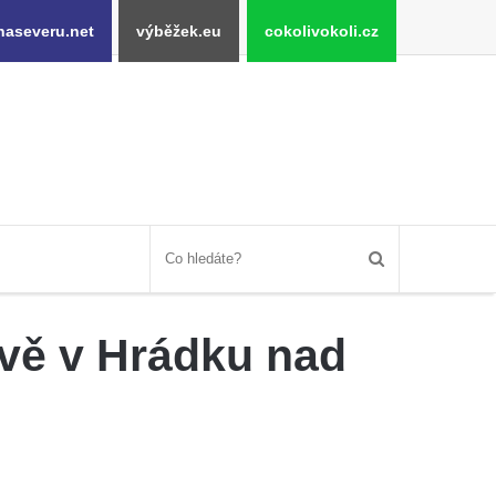
naseveru.net
výběžek.eu
cokolivokoli.cz
ově v Hrádku nad