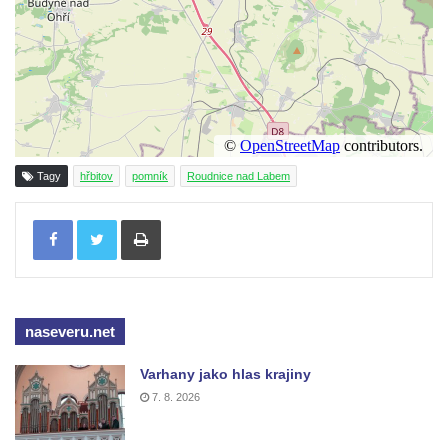
Kenotaf Antonína Krause na hřbitově v
Lužici
Pomník vojákům Rudé armády na hřbitově
v Kozlech
Pamětní deska pochodu smrti v Saupsdorfu
Pomník obětem 2. světové války v parku
Tagy
hřbitov
pomník
Roudnice nad Labem
Walthera von der Vogelweide v Duchcově
Tisknout
Památník obětem holokaustu v Lipové ulici
v Duchcově
Pomník obětem válek v Jeníkově
Pamětní deska obětem 1. světové války na
naseveru.net
kapli Panny Marie v Lahošti
Pomník obětem 2. světové války v parku v
Varhany jako hlas krajiny
Mikulášovicích
7. 8. 2026
Pomník obětem bombardování 8. 5. 1945 v