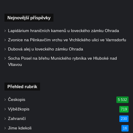
Hrob Heinricha Wünscheho na hřbitově ve
Velkém Šenově
Nejnovější příspěvky
Kenotaf Gerharda Poschera na hřbitově ve
Lapidárium hraničních kamenů u loveckého zámku Ohrada
Velkém Šenově
Zvonice na Pěnkavčím vrchu ve Vrchlického ulici ve Varnsdorfu
Kenotaf Gerharda Adolfa Johanna Sauera
na hřbitově ve Velkém Šenově
Dubová alej u loveckého zámku Ohrada
Pomník obětem 1. světové války před
Socha Posel na břehu Munického rybníka ve Hluboké nad
Vltavou
kostelem svatého Bartoloměje ve Velkém
Šenově
Kenotaf Václava Liprta na hřbitově v
Přehled rubrik
Cítolibech
Českopis
Kenotaf Františka Malypetra na hřbitově v
5 532
Cítolibech
Výběžkopis
719
Hrob Derbákových na hřbitově v Cítolibech
Zahraničí
230
Hrob Františka Morkera na hřbitově v
Jíme kdekoli
16