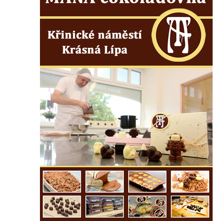
Hoře
Kenotaf Oskara Ringelhana na hřbitově v
Benešově nad Ploučnicí
Kenotaf Augusta Michela na hřbitově v
Benešově nad Ploučnicí
Hrob Šumových na hřbitově v Benešově
nad Ploučnicí
Hrob Theodora Sommera na hřbitově v
Benešově nad Ploučnicí
Hrob Wendelina Janiche na hřbitově v
Benešově nad Ploučnicí
Hrob Christodoulona Panayiotise na
hřbitově v Benešově nad Ploučnicí
Hrob Franze Wünsche na hřbitově v
Benešově nad Ploučnicí