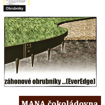
Pomník pracovního nasazení vězňů
Obrubniky
koncentračního tábora v Tovární ulici v
Rychnově u Jablonce nad Nisou
Kenotaf Alfreda Langa na hřbitově v Krásné
u Pěnčína
Kenotaf Emila Posselta na hřbitově v
Krásné u Pěnčína
Kenotaf Edmunda Andera na hřbitově v
Krásné u Pěnčína
Hřbitovní kaple rodiny Fiedler na hřbitově v
Teplicích nad Metují
Kenotaf Franze Ruseho na hřbitově v
Teplicích nad Metují
Pomník obětem 2. světové války na hřbitově
v Teplicích nad Metují
Hrob Waltera Hilleho na hřbitově ve Vlčí