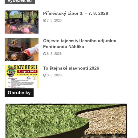
výběžek.eu
Pomník obětem válek v Mirošovicích
Příměstský tábor 3. – 7. 8. 2026
Hrob vojáků Rudé armády na hřbitově v
7. 8. 2026
Račicích
Hrob Jiřího Dovhomilji na hřbitově v
Objevte tajemství lesního adjunkta
Račicích
Ferdinanda Náhlíka
Hrob Antonína Medáčka na hřbitově v
6. 8. 2026
Račicích
Tolštejnské slavnosti 2026
Hrob Josefa Moravce a Miroslava Moravce
3. 8. 2026
na hřbitově v Dobříni
Pomník obětem válek na hřbitově v Dobříni
Obrubniky
Pomník obětem 1. světové války v Lužici
Kenotaf Josefa Matese na hřbitově v Lužici
Pamětní deska Giuseppe Capella na
hřbitově v Lužici
Kenotaf Emila Miksche na hřbitově v Lužici