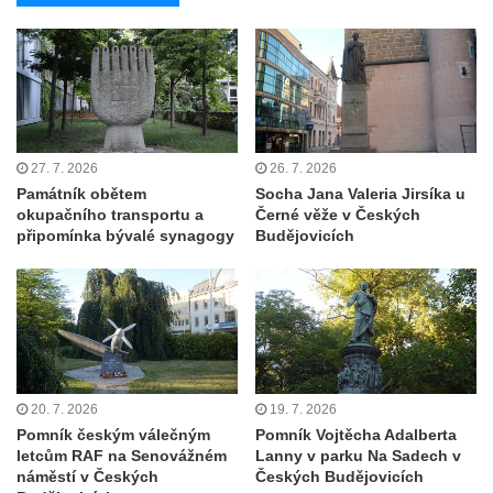
Pomník pracovního nasazení vězňů
koncentračního tábora v Tovární ulici v
Rychnově u Jablonce nad Nisou
Kenotaf Alfreda Langa na hřbitově v Krásné
u Pěnčína
27. 7. 2026
26. 7. 2026
Kenotaf Emila Posselta na hřbitově v
Památník obětem
Socha Jana Valeria Jirsíka u
Krásné u Pěnčína
okupačního transportu a
Černé věže v Českých
Kenotaf Edmunda Andera na hřbitově v
připomínka bývalé synagogy
Budějovicích
Krásné u Pěnčína
Hřbitovní kaple rodiny Fiedler na hřbitově v
Teplicích nad Metují
Kenotaf Franze Ruseho na hřbitově v
Teplicích nad Metují
20. 7. 2026
19. 7. 2026
Pomník obětem 2. světové války na hřbitově
Pomník českým válečným
Pomník Vojtěcha Adalberta
v Teplicích nad Metují
letcům RAF na Senovážném
Lanny v parku Na Sadech v
náměstí v Českých
Českých Budějovicích
Hrob Waltera Hilleho na hřbitově ve Vlčí