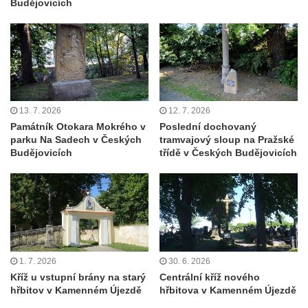
Budějovicích
Hoře
Kenotaf Oskara Ringelhana na hřbitově v
Benešově nad Ploučnicí
Kenotaf Augusta Michela na hřbitově v
Benešově nad Ploučnicí
13. 7. 2026
12. 7. 2026
Hrob Šumových na hřbitově v Benešově
Památník Otokara Mokrého v
Poslední dochovaný
nad Ploučnicí
parku Na Sadech v Českých
tramvajový sloup na Pražské
Hrob Theodora Sommera na hřbitově v
Budějovicích
třídě v Českých Budějovicích
Benešově nad Ploučnicí
Hrob Wendelina Janiche na hřbitově v
Benešově nad Ploučnicí
Hrob Christodoulona Panayiotise na
hřbitově v Benešově nad Ploučnicí
1. 7. 2026
30. 6. 2026
Hrob Franze Wünsche na hřbitově v
Kříž u vstupní brány na starý
Centrální kříž nového
Benešově nad Ploučnicí
hřbitov v Kamenném Újezdě
hřbitova v Kamenném Újezdě