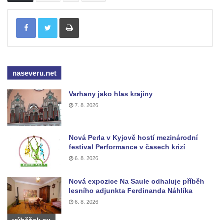
Vojkovic
Tisknout
Pomník obětem válek před hřbitovem v
Hostíně u Vojkovic
Kenotaf Václava Floriána na hřbitově v
Lužci nad Vltavou
naseveru.net
Kenotaf Miloslava Švice na hřbitově v Lužci
nad Vltavou
Varhany jako hlas krajiny
7. 8. 2026
Hrob Václava Kufnera na hřbitově v Lužci
nad Vltavou
Pomník vojákům Rudé armády na hřbitově
Nová Perla v Kyjově hostí mezinárodní
festival Performance v časech krizí
v Lužci nad Vltavou
6. 8. 2026
Pomník Ladislava Sedláčka a Karla Pelce u
silnice severně od Lužce nad Vltavou
Nová expozice Na Saule odhaluje příběh
lesního adjunkta Ferdinanda Náhlíka
Kenotaf Alfeda Harnische na hřbitově v
6. 8. 2026
Hrobčicích
Pomník obětem válek v Hrobčicích