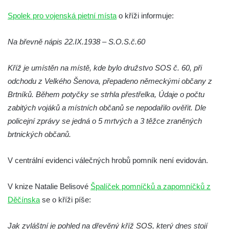
hřbitově v Kamenném Újezdě
Spolek pro vojenská pietní místa
o kříži informuje:
Pomník obětem válek na Náměstí v
Kamenném Újezdě
Na břevně nápis 22.IX.1938 – S.O.S.č.60
Kenotaf Jana Mojžiše na hřbitově ve
Velešíně
Kříž je umístěn na místě, kde bylo družstvo SOS č. 60, při
odchodu z Velkého Šenova, přepadeno německými občany z
Kenotaf Josefa Jílka na hřbitově ve
Brtníků. Během potyčky se strhla přestřelka, Údaje o počtu
Velešíně
zabitých vojáků a místních občanů se nepodařilo ověřit. Dle
Hrob Jana Foitla na hřbitově ve Velešíně
policejní zprávy se jedná o 5 mrtvých a 3 těžce zraněných
Hrob Ludvíka Tůmy na hřbitově ve Velešíně
brtnických občanů.
Hrob Josefa Havla na hřbitově ve Velešíně
Pomník obětem 2. světové války na hřbitově
V centrální evidenci válečných hrobů pomník není evidován.
u kostela svatého Václava ve Velešíně
V knize Natalie Belisové
Špalíček pomníčků a zapomníčků z
Pamětní deska 240 MILES TO FREEDOM u
Děčínska
se o kříži píše:
pomníku obětem válek na náměstí J. V.
Kamarýta ve Velešíně
Jak zvláštní je pohled na dřevěný kříž SOS, který dnes stojí
Pomník obětem 1. a 2. světové války na