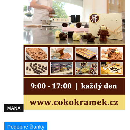
ulici U Plovárny ve Frýdlantu
Pamětní deska Rumburské vzpoury na
Základní škole Tyršova v Rumburku
Socha Nepokořený v parku Rumburské
vzpoury v Rumburku
Pamětní deska obětem holokaustu u
židovského hřbitova v Kovanicích
Pamětní deska legionářům na Obecním
úřadě v Kovanicích
Pomník obětem 1. světové války v
Kovanicích
Pomník obětem válek v Kněževsi
Pamětní deska Rudé armádě na radnici v
MANA
Trutnově
Pomník obětem koncentračního tábora na
hřbitově v Rychnově u Jablonce nad Nisou
Podobné články