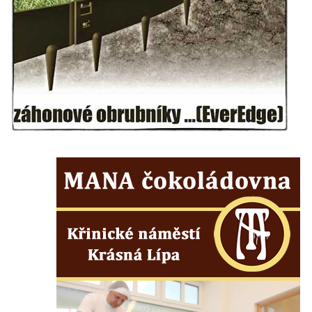
Kenotaf Antonína Krause na hřbitově v
Lužici
Pomník vojákům Rudé armády na hřbitově
v Kozlech
Pamětní deska pochodu smrti v Saupsdorfu
Pomník obětem 2. světové války v parku
Walthera von der Vogelweide v Duchcově
Památník obětem holokaustu v Lipové ulici
v Duchcově
Pomník obětem válek v Jeníkově
Pamětní deska obětem 1. světové války na
kapli Panny Marie v Lahošti
Pomník obětem 2. světové války v parku v
Mikulášovicích
Pomník obětem bombardování 8. 5. 1945 v