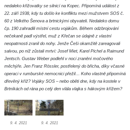
nedaleko křižovatky se silnicí na Kopec. Připomíná událost z
náměstí J. V. Kamarýta ve Velešíně
22. září 1938, kdy tu došlo ke konfliktu mezi mužstvem SOS č.
Pomník obětem 1. a 2. světové války v
60 z Velkého Šenova a brtnickými obyvateli. Nedaleko domu
Římově
čp. 190 zahradili místní cestu vojákům. Během odzbrojování
Hrob Petera Korgera a Petra Štindla na
nečekaně padl výstřel, muž z Křečan se údajně z vlastní
hřbitově v Římově
neopatrnosti zranil do nohy. Jenže Češi okamžitě zareagovali
Pomník obětem 1. světové války v Dolním
salvou, po níž zůstali mrtví: Josef Miet, Karel Pichel a Raimund
Předoníně
Jentsch. Gustav Weber podlehl v noci zranění močového
měchýře. Jen Franz Rössler, postřelený do břicha, díky včasné
Pomník obětem 2. světové války v Plavu
operaci v rumburské nemocnici přežil… Koho vlastně připomíná
Pamětní deska obětem 1. světové války v
dřevěný kříž? Vojáky SOS – nebo oběti dne, kdy na kostele v
Plavu
Brtníkách od rána po celý den vlála vlajka s hákovým křížem?
Kenotaf Pepiho Meisela na hřbitově v
Dolním Podluží
Kenotaf Leopolda Malata na hřbitově v
Dolním Podluží
9. 4. 2021
9. 4. 2021
Kenotaf Antona Klause na hřbitově v