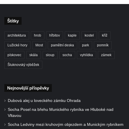
Pamětní desky obětem 1. světové války v
kapli Panny Marie Bolestné v Benešově
nad Ploučnicí
Štítky
Pamětní deska Samuela Fullera na zámku
v Sokolově
architektura
hrob
hřbitov
kaple
kostel
kříž
Kenotaf Ericha Ullmanna na hřbitově
Lužické hory
Most
pamětní deska
park
pomník
Šumburk nad Desnou v Tanvaldu
pískovec
skála
sloup
socha
vyhlídka
zámek
Hrob Pavla Patušnika na hřbitově Šumburk
nad Desnou v Tanvaldu
Šluknovský výběžek
Hrob sovětských dětí na hřbitově Šumburk
nad Desnou v Tanvaldu
Nejnovější příspěvky
Pomník prvního a druhého odboje v
Tanvaldu
Dubová alej u loveckého zámku Ohrada
Kenotaf Josefa Staritze na hřbitově ve
Socha Posel na břehu Munického rybníka ve Hluboké nad
Starých Křečanech
Vltavou
Hrob Antona Reintsche na hřbitově ve
Socha Ledviny mezi kruhovým objezdem a Munickým rybníkem