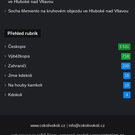
Starých Křečanech
ve Hluboké nad Vltavou
Hrob rodiny Klingerových na hřbitově ve
Socha Memento na kruhovém objezdu ve Hluboké nad Vltavou
Starých Křečanech
Pomník obětem 1. světové války v
Přehled rubrik
Tyršových sadech v Jablonci nad Nisou
Pamětní desky obětem 1. světové války na
Českopis
5 531
kapli svaté Alžběty Durynské v Dolních
Výběžkopis
718
Křečanech
Zahraničí
230
Pomník Theodora Körnera v Tyršově ulici v
Jíme kdekoli
16
Šluknově
Na houby kamkoli
10
Pomník Františka Josefa I. u křížové cesty
Kdokoli
4
ve Šluknově
Pamětní deska Polské armádě na budově
MÚ v ulici 2. polské armády v Rumburku
Kenotaf Richarda Grossmanna na hřbitově
www.cokolivokoli.cz
|
info@cokolivokoli.cz
v Dubé