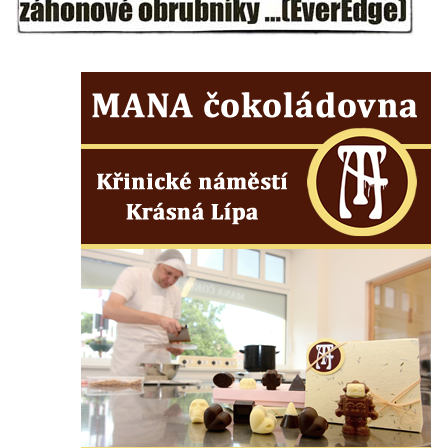
Kenotaf Antonína Krause na hřbitově v
Lužici
Pomník vojákům Rudé armády na hřbitově
v Kozlech
Pamětní deska pochodu smrti v Saupsdorfu
Pomník obětem 2. světové války v parku
Walthera von der Vogelweide v Duchcově
Památník obětem holokaustu v Lipové ulici
v Duchcově
Pomník obětem válek v Jeníkově
Pamětní deska obětem 1. světové války na
kapli Panny Marie v Lahošti
Pomník obětem 2. světové války v parku v
Mikulášovicích
Pomník obětem bombardování 8. 5. 1945 v