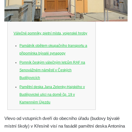
Válečné pomníky, pietní místa, vojenské hroby
Památník obětem okupačního transportu a
připomínka bývalé synagogy
Pomník českým válečným letcům RAF na
Senovážném náměstí v Českých
Budějovicích
Pamětní deska Jana Zelenky-Hajského v
Budějovické ulici na domě čp. 19 v
Kamenném Újezdu
Kenotaf Šimona Valhy na starém hřbitově v
Vlevo od vstupních dveří do obecního úřadu (budovy bývalé
Kamenném Újezdě
místní školy) v Křesíně visí na fasádě pamětní deska Antonína
Kenotaf Václava B. Hájka na starém