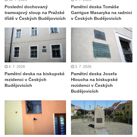
Pomník pracovního nasazení vězňů
Poslední dochovaný
Pamětní deska Tomáše
tramvajový sloup na Pražské
Garrigue Masaryka na radnici
koncentračního tábora v Tovární ulici v
třídě v Českých Budějovicích
v Českých Budějovicích
Rychnově u Jablonce nad Nisou
Kenotaf Alfreda Langa na hřbitově v Krásné
u Pěnčína
Kenotaf Emila Posselta na hřbitově v
Krásné u Pěnčína
Kenotaf Edmunda Andera na hřbitově v
4. 7. 2026
3. 7. 2026
Krásné u Pěnčína
Pamětní deska na biskupské
Pamětní deska Josefa
rezidenci v Českých
Hloucha na biskupské
Hřbitovní kaple rodiny Fiedler na hřbitově v
Budějovicích
rezidenci v Českých
Teplicích nad Metují
Budějovicích
Kenotaf Franze Ruseho na hřbitově v
Teplicích nad Metují
Pomník obětem 2. světové války na hřbitově
v Teplicích nad Metují
Hrob Waltera Hilleho na hřbitově ve Vlčí