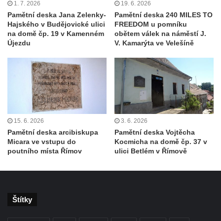
1. 7. 2026
19. 6. 2026
Hoře
Pamětní deska Jana Zelenky-
Pamětní deska 240 MILES TO
Hajského v Budějovické ulici
FREEDOM u pomníku
Kenotaf Oskara Ringelhana na hřbitově v
na domě čp. 19 v Kamenném
obětem válek na náměstí J.
Benešově nad Ploučnicí
Újezdu
V. Kamarýta ve Velešíně
Kenotaf Augusta Michela na hřbitově v
Benešově nad Ploučnicí
Hrob Šumových na hřbitově v Benešově
nad Ploučnicí
Hrob Theodora Sommera na hřbitově v
15. 6. 2026
3. 6. 2026
Benešově nad Ploučnicí
Pamětní deska arcibiskupa
Pamětní deska Vojtěcha
Hrob Wendelina Janiche na hřbitově v
Micara ve vstupu do
Kocmicha na domě čp. 37 v
Benešově nad Ploučnicí
poutního místa Římov
ulici Betlém v Římově
Hrob Christodoulona Panayiotise na
hřbitově v Benešově nad Ploučnicí
Hrob Franze Wünsche na hřbitově v
Štítky
Benešově nad Ploučnicí