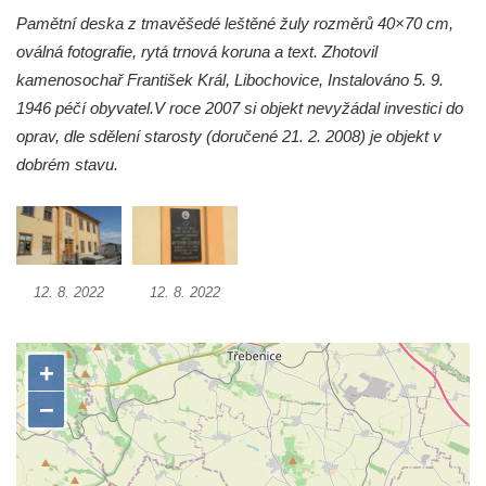
Pamětní deska z tmavěšedé leštěné žuly rozměrů 40×70 cm,
náměstí J. V. Kamarýta ve Velešíně
oválná fotografie, rytá trnová koruna a text. Zhotovil
Pomník obětem 1. a 2. světové války v
kamenosochař František Král, Libochovice, Instalováno 5. 9.
Římově
1946 péčí obyvatel.
V roce 2007 si objekt nevyžádal investici do
Hrob Petera Korgera a Petra Štindla na
oprav, dle sdělení starosty (doručené 21. 2. 2008) je objekt v
hřbitově v Římově
dobrém stavu.
Pomník obětem 1. světové války v Dolním
Předoníně
Pomník obětem 2. světové války v Plavu
Pamětní deska obětem 1. světové války v
12. 8. 2022
12. 8. 2022
Plavu
Kenotaf Pepiho Meisela na hřbitově v
Dolním Podluží
Kenotaf Leopolda Malata na hřbitově v
Dolním Podluží
Kenotaf Antona Klause na hřbitově v