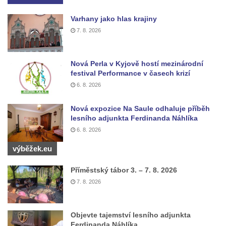
Vojkovic
Varhany jako hlas krajiny
Pomník obětem válek před hřbitovem v
7. 8. 2026
Hostíně u Vojkovic
Kenotaf Václava Floriána na hřbitově v
Nová Perla v Kyjově hostí mezinárodní
Lužci nad Vltavou
festival Performance v časech krizí
Kenotaf Miloslava Švice na hřbitově v Lužci
6. 8. 2026
nad Vltavou
Nová expozice Na Saule odhaluje příběh
Hrob Václava Kufnera na hřbitově v Lužci
lesního adjunkta Ferdinanda Náhlíka
nad Vltavou
6. 8. 2026
Pomník vojákům Rudé armády na hřbitově
výběžek.eu
v Lužci nad Vltavou
Pomník Ladislava Sedláčka a Karla Pelce u
Příměstský tábor 3. – 7. 8. 2026
silnice severně od Lužce nad Vltavou
7. 8. 2026
Kenotaf Alfeda Harnische na hřbitově v
Hrobčicích
Objevte tajemství lesního adjunkta
Ferdinanda Náhlíka
Pomník obětem válek v Hrobčicích