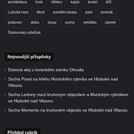
Pamětní desky obětem 1. světové války v
architektura
hrob
hřbitov
kaple
kostel
kříž
kapli Panny Marie Bolestné v Benešově
Lužické hory
Most
pamětní deska
park
pomník
nad Ploučnicí
pískovec
skála
sloup
socha
vyhlídka
zámek
Pamětní deska Samuela Fullera na zámku
Šluknovský výběžek
v Sokolově
Kenotaf Ericha Ullmanna na hřbitově
Šumburk nad Desnou v Tanvaldu
Nejnovější příspěvky
Hrob Pavla Patušnika na hřbitově Šumburk
nad Desnou v Tanvaldu
Dubová alej u loveckého zámku Ohrada
Hrob sovětských dětí na hřbitově Šumburk
Socha Posel na břehu Munického rybníka ve Hluboké nad
nad Desnou v Tanvaldu
Vltavou
Pomník prvního a druhého odboje v
Socha Ledviny mezi kruhovým objezdem a Munickým rybníkem
ve Hluboké nad Vltavou
Tanvaldu
Socha Memento na kruhovém objezdu ve Hluboké nad Vltavou
Kenotaf Josefa Staritze na hřbitově ve
Starých Křečanech
Hrob Antona Reintsche na hřbitově ve
Přehled rubrik