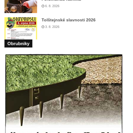
6. 8. 2026
Pomník obětem válek v Mirošovicích
Hrob vojáků Rudé armády na hřbitově v
Tolštejnské slavnosti 2026
Račicích
3. 8. 2026
Hrob Jiřího Dovhomilji na hřbitově v
Račicích
Obrubniky
Hrob Antonína Medáčka na hřbitově v
Račicích
Hrob Josefa Moravce a Miroslava Moravce
na hřbitově v Dobříni
Pomník obětem válek na hřbitově v Dobříni
Pomník obětem 1. světové války v Lužici
Kenotaf Josefa Matese na hřbitově v Lužici
Pamětní deska Giuseppe Capella na
hřbitově v Lužici
Kenotaf Emila Miksche na hřbitově v Lužici