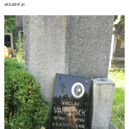
aktuálně je:
Pomník obětem 1. a 2. světové války v
Římově
Hrob Petera Korgera a Petra Štindla na
hřbitově v Římově
Pomník obětem 1. světové války v Dolním
Předoníně
Pomník obětem 2. světové války v Plavu
Pamětní deska obětem 1. světové války v
Plavu
Kenotaf Pepiho Meisela na hřbitově v
Dolním Podluží
Kenotaf Leopolda Malata na hřbitově v
Dolním Podluží
Kenotaf Antona Klause na hřbitově v
Dolním Podluží