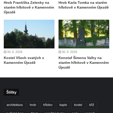
Hrob Františka Zelenky na
Hrob Karla Tomka na starém
nad Ploučnicí
starém hřbitově v Kamenném
hřbitově v Kamenném Újezdě
Újezdě
Pamětní deska Samuela Fullera na zámku
v Sokolově
Kenotaf Ericha Ullmanna na hřbitově
Šumburk nad Desnou v Tanvaldu
Hrob Pavla Patušnika na hřbitově Šumburk
nad Desnou v Tanvaldu
30. 6. 2026
30. 6. 2026
Hrob sovětských dětí na hřbitově Šumburk
Kostel Všech svatých v
Kenotaf Šimona Valhy na
Kamenném Újezdě
starém hřbitově v Kamenném
nad Desnou v Tanvaldu
Újezdě
Pomník prvního a druhého odboje v
Tanvaldu
Kenotaf Josefa Staritze na hřbitově ve
Starých Křečanech
Štítky
Hrob Antona Reintsche na hřbitově ve
architektura
hrob
hřbitov
kaple
kostel
kříž
Starých Křečanech