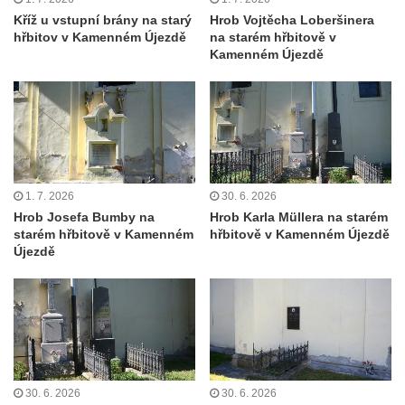
Kenotaf Oskara Ringelhana na hřbitově v
Kříž u vstupní brány na starý
Hrob Vojtěcha Loberšinera
hřbitov v Kamenném Újezdě
na starém hřbitově v
Benešově nad Ploučnicí
Kamenném Újezdě
Kenotaf Augusta Michela na hřbitově v
Benešově nad Ploučnicí
Hrob Šumových na hřbitově v Benešově
nad Ploučnicí
Hrob Theodora Sommera na hřbitově v
Benešově nad Ploučnicí
1. 7. 2026
30. 6. 2026
Hrob Josefa Bumby na
Hrob Karla Müllera na starém
Hrob Wendelina Janiche na hřbitově v
starém hřbitově v Kamenném
hřbitově v Kamenném Újezdě
Benešově nad Ploučnicí
Újezdě
Hrob Christodoulona Panayiotise na
hřbitově v Benešově nad Ploučnicí
Hrob Franze Wünsche na hřbitově v
Benešově nad Ploučnicí
Pamětní desky obětem 1. světové války v
30. 6. 2026
30. 6. 2026
kapli Panny Marie Bolestné v Benešově