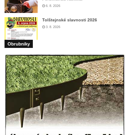
Lužici
6. 8. 2026
Pomník vojákům Rudé armády na hřbitově
Tolštejnské slavnosti 2026
v Kozlech
3. 8. 2026
Pamětní deska pochodu smrti v Saupsdorfu
Pomník obětem 2. světové války v parku
Obrubniky
Walthera von der Vogelweide v Duchcově
Památník obětem holokaustu v Lipové ulici
v Duchcově
Pomník obětem válek v Jeníkově
Pamětní deska obětem 1. světové války na
kapli Panny Marie v Lahošti
Pomník obětem 2. světové války v parku v
Mikulášovicích
Pomník obětem bombardování 8. 5. 1945 v
ulici U Plovárny ve Frýdlantu