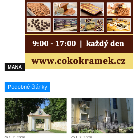
koncentračního tábora v Tovární ulici v
Rychnově u Jablonce nad Nisou
Kenotaf Alfreda Langa na hřbitově v Krásné
u Pěnčína
Kenotaf Emila Posselta na hřbitově v
Krásné u Pěnčína
Kenotaf Edmunda Andera na hřbitově v
Krásné u Pěnčína
MANA
Hřbitovní kaple rodiny Fiedler na hřbitově v
Teplicích nad Metují
Podobné články
Kenotaf Franze Ruseho na hřbitově v
Teplicích nad Metují
Pomník obětem 2. světové války na hřbitově
v Teplicích nad Metují
Hrob Waltera Hilleho na hřbitově ve Vlčí
Hoře
1. 7. 2026
1. 7. 2026