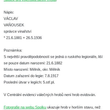
Pomník obětem válek na Náměstí v
Kamenném Újezdě
Nápis:
Kenotaf Jana Mojžiše na hřbitově ve
VÁCLAV
Velešíně
VAŇOUSEK
správce vinařství
Kenotaf Josefa Jílka na hřbitově ve
* 21.6.1881 + 26.5.1936
Velešíně
Hrob Jana Foitla na hřbitově ve Velešíně
Poznámka:
Hrob Ludvíka Tůmy na hřbitově ve Velešíně
S největší pravděpodobností se jedná o ruského legionáře, liší
Hrob Josefa Havla na hřbitově ve Velešíně
se pouze datum narození: 21.6.1882
Pomník obětem 2. světové války na hřbitově
Místo narození: Mělník, okr. Mělník
u kostela svatého Václava ve Velešíně
Datum zařazení do legie: 7.8.1917
Poslední útvar v legiích: 5.stř.pl.
Pamětní deska 240 MILES TO FREEDOM u
pomníku obětem válek na náměstí J. V.
V Centrální evidenci válečných hrobů není hrob evidován.
Kamarýta ve Velešíně
Pomník obětem 1. a 2. světové války na
Fotografie na webu Spolku
ukazuje hrob v horším stavu, než
náměstí J. V. Kamarýta ve Velešíně