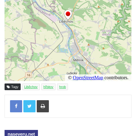
Pomník obětem válek před hřbitovem v
Hostíně u Vojkovic
Kenotaf Václava Floriána na hřbitově v
Lužci nad Vltavou
Kenotaf Miloslava Švice na hřbitově v Lužci
nad Vltavou
Hrob Václava Kufnera na hřbitově v Lužci
nad Vltavou
Pomník vojákům Rudé armády na hřbitově
v Lužci nad Vltavou
Tagy
Liběchov
hřbitov
hrob
Pomník Ladislava Sedláčka a Karla Pelce u
silnice severně od Lužce nad Vltavou
Tisknout
Kenotaf Alfeda Harnische na hřbitově v
Hrobčicích
Pomník obětem válek v Hrobčicích
naseveru.net
Pomník obětem válek v Mirošovicích