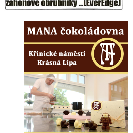
Pamětní deska Rumburské vzpoury na
Základní škole Tyršova v Rumburku
Socha Nepokořený v parku Rumburské
vzpoury v Rumburku
Pamětní deska obětem holokaustu u
židovského hřbitova v Kovanicích
Pamětní deska legionářům na Obecním
úřadě v Kovanicích
Pomník obětem 1. světové války v
Kovanicích
Pomník obětem válek v Kněževsi
Pamětní deska Rudé armádě na radnici v
Trutnově
Pomník obětem koncentračního tábora na
hřbitově v Rychnově u Jablonce nad Nisou
Pomník pracovního nasazení vězňů