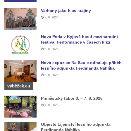
Hrob vojáků Rudé armády na hřbitově v
Varhany jako hlas krajiny
Račicích
7. 8. 2026
Hrob Jiřího Dovhomilji na hřbitově v
Račicích
Nová Perla v Kyjově hostí mezinárodní
Hrob Antonína Medáčka na hřbitově v
festival Performance v časech krizí
Račicích
6. 8. 2026
Hrob Josefa Moravce a Miroslava Moravce
Nová expozice Na Saule odhaluje příběh
na hřbitově v Dobříni
lesního adjunkta Ferdinanda Náhlíka
Pomník obětem válek na hřbitově v Dobříni
6. 8. 2026
Pomník obětem 1. světové války v Lužici
výběžek.eu
Kenotaf Josefa Matese na hřbitově v Lužici
Příměstský tábor 3. – 7. 8. 2026
Pamětní deska Giuseppe Capella na
7. 8. 2026
hřbitově v Lužici
Kenotaf Emila Miksche na hřbitově v Lužici
Objevte tajemství lesního adjunkta
Kenotaf Antonína Krause na hřbitově v
Ferdinanda Náhlíka