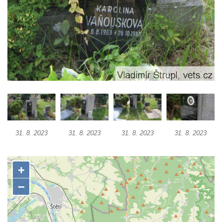
Kenotaf Heinricha Klause na hřbitově v
Dolním Podluží
Kenotaf Josefa Stolle na hřbitově v Dolním
Podluží
Pomník obětem 1. světové války na
židovském hřbitově v Mostě
Hrob Aloise Podrábského na hřbitově v
Račicích
Pamětní deska Miroslava Švice na domě
čp. 43 v Lužci nad Vltavou
31. 8. 2023
31. 8. 2023
31. 8. 2023
31. 8. 2023
Pomník obětem 2. světové války v ulici 1.
máje v Lužci nad Vltavou
Pomník obětem válek v ulici 1. máje v Lužci
nad Vltavou
Hrob Vladislava Neumana v Hostíně u
Vojkovic