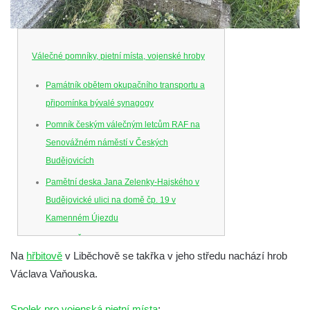
Válečné pomníky, pietní místa, vojenské hroby
Památník obětem okupačního transportu a
připomínka bývalé synagogy
Pomník českým válečným letcům RAF na
Senovážném náměstí v Českých
Budějovicích
Pamětní deska Jana Zelenky-Hajského v
Budějovické ulici na domě čp. 19 v
Kamenném Újezdu
Kenotaf Šimona Valhy na starém hřbitově v
Na
hřbitově
v Liběchově se takřka v jeho středu nachází hrob
Kamenném Újezdě
Václava Vaňouska.
Kenotaf Václava B. Hájka na starém
hřbitově v Kamenném Újezdě
Spolek pro vojenská pietní místa
: