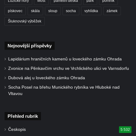
Lužické hory
Most
pamětní deska
park
pomník
Hrob rodiny Klingerových na hřbitově ve
Starých Křečanech
pískovec
skála
sloup
socha
vyhlídka
zámek
Pomník obětem 1. světové války v
Šluknovský výběžek
Tyršových sadech v Jablonci nad Nisou
Pamětní desky obětem 1. světové války na
kapli svaté Alžběty Durynské v Dolních
Nejnovější příspěvky
Křečanech
Lapidárium hraničních kamenů u loveckého zámku Ohrada
Pomník Theodora Körnera v Tyršově ulici v
Zvonice na Pěnkavčím vrchu ve Vrchlického ulici ve Varnsdorfu
Šluknově
Dubová alej u loveckého zámku Ohrada
Pomník Františka Josefa I. u křížové cesty
ve Šluknově
Socha Posel na břehu Munického rybníka ve Hluboké nad
Vltavou
Pamětní deska Polské armádě na budově
MÚ v ulici 2. polské armády v Rumburku
Kenotaf Richarda Grossmanna na hřbitově
Přehled rubrik
v Dubé
Českopis
5 532
Hrob Jiřího Kasala na hřbitově v Dubé