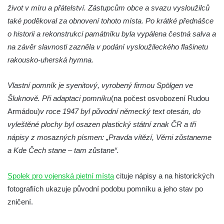
Kenotaf Pepiho Meisela na hřbitově v
život v míru a přátelství. Zástupcům obce a svazu vysloužilců
Dolním Podluží
také poděkoval za obnovení tohoto místa. Po krátké přednášce
Kenotaf Leopolda Malata na hřbitově v
o historii a rekonstrukci památníku byla vypálena čestná salva a
Dolním Podluží
na závěr slavnosti zazněla v podání vysloužileckého flašinetu
rakousko-uherská hymna.
Kenotaf Antona Klause na hřbitově v
Dolním Podluží
Vlastní pomník je syenitový, vyrobený firmou Spölgen ve
Kenotaf Heinricha Klause na hřbitově v
Šluknově. Při adaptaci pomníku
(na počest osvobození Rudou
Dolním Podluží
Armádou)
v roce 1947 byl původní německý text otesán, do
Kenotaf Josefa Stolle na hřbitově v Dolním
vyleštěné plochy byl osazen plastický státní znak ČR a tři
Podluží
nápisy z mosazných písmen: „Pravda vítězí, Věrni zůstaneme
Pomník obětem 1. světové války na
a Kde Čech stane – tam zůstane“.
židovském hřbitově v Mostě
Hrob Aloise Podrábského na hřbitově v
Spolek pro vojenská pietní místa
cituje nápisy a na historických
Račicích
fotografiích ukazuje původní podobu pomníku a jeho stav po
zničení.
Pamětní deska Miroslava Švice na domě
čp. 43 v Lužci nad Vltavou