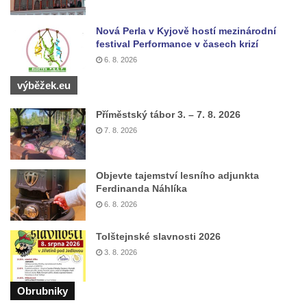
Kenotaf Franze Ruseho na hřbitově v
Teplicích nad Metují
Nová Perla v Kyjově hostí mezinárodní
festival Performance v časech krizí
Pomník obětem 2. světové války na hřbitově
6. 8. 2026
v Teplicích nad Metují
výběžek.eu
Hrob Waltera Hilleho na hřbitově ve Vlčí
Hoře
Příměstský tábor 3. – 7. 8. 2026
Kenotaf Oskara Ringelhana na hřbitově v
7. 8. 2026
Benešově nad Ploučnicí
Kenotaf Augusta Michela na hřbitově v
Objevte tajemství lesního adjunkta
Benešově nad Ploučnicí
Ferdinanda Náhlíka
6. 8. 2026
Hrob Šumových na hřbitově v Benešově
nad Ploučnicí
Tolštejnské slavnosti 2026
Hrob Theodora Sommera na hřbitově v
3. 8. 2026
Benešově nad Ploučnicí
Hrob Wendelina Janiche na hřbitově v
Obrubniky
Benešově nad Ploučnicí