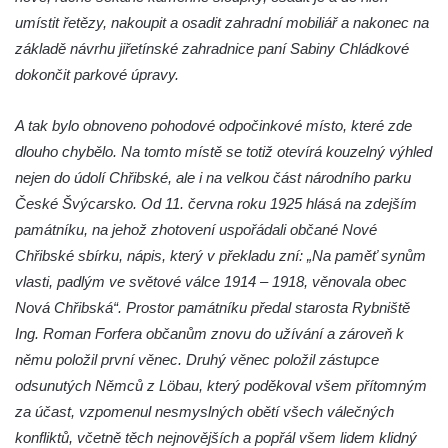
umístit řetězy, nakoupit a osadit zahradní mobiliář a nakonec na
u kostela svatého Václava ve Velešíně
základě návrhu jiřetínské zahradnice paní Sabiny Chládkové
Pamětní deska 240 MILES TO FREEDOM u
dokončit parkové úpravy.
pomníku obětem válek na náměstí J. V.
Kamarýta ve Velešíně
A tak bylo obnoveno pohodové odpočinkové místo, které zde
Pomník obětem 1. a 2. světové války na
dlouho chybělo. Na tomto místě se totiž otevírá kouzelný výhled
náměstí J. V. Kamarýta ve Velešíně
nejen do údolí Chřibské, ale i na velkou část národního parku
Pomník obětem 1. a 2. světové války v
České Švýcarsko. Od 11. června roku 1925 hlásá na zdejším
Římově
památníku, na jehož zhotovení uspořádali občané Nové
Hrob Petera Korgera a Petra Štindla na
Chřibské sbírku, nápis, který v překladu zní: „Na paměť synům
hřbitově v Římově
vlasti, padlým ve světové válce 1914 – 1918, věnovala obec
Nová Chřibská“. Prostor památníku předal starosta Rybniště
Pomník obětem 1. světové války v Dolním
Ing. Roman Forfera občanům znovu do užívání a zároveň k
Předoníně
němu položil první věnec. Druhý věnec položil zástupce
Pomník obětem 2. světové války v Plavu
odsunutých Němců z Löbau, který poděkoval všem přítomným
Pamětní deska obětem 1. světové války v
za účast, vzpomenul nesmyslných obětí všech válečných
Plavu
konfliktů, včetně těch nejnovějších a popřál všem lidem klidný