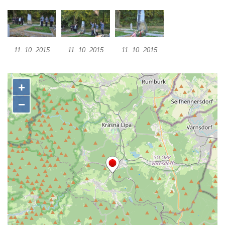
Pamětní deska obětem 1. světové války na
kapli Panny Marie v Lahošti
Pomník obětem 2. světové války v parku v
Mikulášovicích
11. 10. 2015
11. 10. 2015
11. 10. 2015
Pomník obětem bombardování 8. 5. 1945 v
ulici U Plovárny ve Frýdlantu
Pamětní deska Rumburské vzpoury na
Základní škole Tyršova v Rumburku
Socha Nepokořený v parku Rumburské
vzpoury v Rumburku
Pamětní deska obětem holokaustu u
židovského hřbitova v Kovanicích
Pamětní deska legionářům na Obecním
úřadě v Kovanicích
Pomník obětem 1. světové války v
Kovanicích