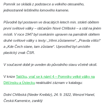
Pomník obětem 1. světové války v Lužici
Pomník se skládá z podstavce a velkého otesaného,
Kenotaf Josefa Matese na hřbitově v Lužici
jednostranně leštěného lomového kamene.
Pamětní deska Giuseppe Capella na
Původně byl postaven ve dvacátých letech min. století obětem
hřbitově v Lužici
první světové války – občanům Nové Chřibské – a stál na jiném
Kenotaf Emila Miksche na hřbitově v Lužici
místě. V roce 1947 byl osekáním upraven na památník obětem
Kenotaf Antonína Krause na hřbitově v
druhé světové války s texty: „Věrni zůstaneme“, „Pravda vítězí“
Lužici
a „Kde Čech stane, tam zůstane“. Uprostřed byl umístěn
Pomník vojákům Rudé armády na hřbitově
plastický znak ČSR.
v Kozlech
V současné době je uveden do původního stavu včetně okolí.
Pamětní deska pochodu smrti v Saupsdorfu
Pomník obětem 2. světové války v parku
V knize
Tatíčku, vrať se k nám! 4 – Pomníky velké války na
Walthera von der Vogelweide v Duchcově
Děčínsku a Ústecku
neaktuální záznam v katalogu:
Památník obětem holokaustu v Lipové ulici
v Duchcově
Dolní Chřibská (Nieder Kreibitz), 24. 9. 1922, Wenzel Hanel,
Pomník obětem válek v Jeníkově
Česká Kamenice, zaniklý