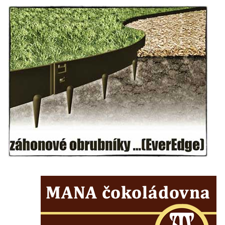
Hrob Christodoulona Panayiotise na
hřbitově v Benešově nad Ploučnicí
Hrob Franze Wünsche na hřbitově v
Benešově nad Ploučnicí
Pamětní desky obětem 1. světové války v
kapli Panny Marie Bolestné v Benešově
nad Ploučnicí
Pamětní deska Samuela Fullera na zámku
v Sokolově
Kenotaf Ericha Ullmanna na hřbitově
Šumburk nad Desnou v Tanvaldu
Hrob Pavla Patušnika na hřbitově Šumburk
nad Desnou v Tanvaldu
Hrob sovětských dětí na hřbitově Šumburk
nad Desnou v Tanvaldu