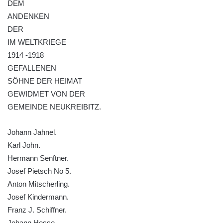
DEM
Pomník obětem 2. světové války v ulici 1.
ANDENKEN
máje v Lužci nad Vltavou
DER
Pomník obětem válek v ulici 1. máje v Lužci
IM WELTKRIEGE
nad Vltavou
1914 -1918
Hrob Vladislava Neumana v Hostíně u
GEFALLENEN
Vojkovic
SÖHNE DER HEIMAT
Pomník obětem válek před hřbitovem v
GEWIDMET VON DER
Hostíně u Vojkovic
GEMEINDE NEUKREIBITZ.
Kenotaf Václava Floriána na hřbitově v
Johann Jahnel.
Lužci nad Vltavou
Karl John.
Kenotaf Miloslava Švice na hřbitově v Lužci
Hermann Senftner.
nad Vltavou
Josef Pietsch No 5.
Hrob Václava Kufnera na hřbitově v Lužci
Anton Mitscherling.
nad Vltavou
Josef Kindermann.
Pomník vojákům Rudé armády na hřbitově
Franz J. Schiffner.
v Lužci nad Vltavou
Johann Hesse.