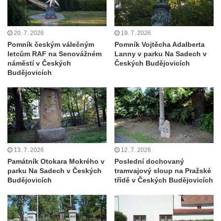
Velkém Šenově
Hrob Ondreje Gurina na hřbitově ve Velkém
20. 7. 2026
19. 7. 2026
Šenově
Pomník českým válečným
Pomník Vojtěcha Adalberta
Hrob Heinricha Hoffmanna na hřbitově ve
letcům RAF na Senovážném
Lanny v parku Na Sadech v
náměstí v Českých
Českých Budějovicích
Velkém Šenově
Budějovicích
Hrob Heinricha Wünscheho na hřbitově ve
Velkém Šenově
Kenotaf Gerharda Poschera na hřbitově ve
Velkém Šenově
Kenotaf Gerharda Adolfa Johanna Sauera
na hřbitově ve Velkém Šenově
13. 7. 2026
12. 7. 2026
Památník Otokara Mokrého v
Poslední dochovaný
Pomník obětem 1. světové války před
parku Na Sadech v Českých
tramvajový sloup na Pražské
kostelem svatého Bartoloměje ve Velkém
Budějovicích
třídě v Českých Budějovicích
Šenově
Kenotaf Václava Liprta na hřbitově v
Cítolibech