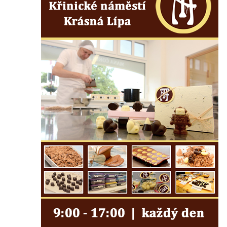
Pomník prvního a druhého odboje v
Tanvaldu
Kenotaf Josefa Staritze na hřbitově ve
Starých Křečanech
Hrob Antona Reintsche na hřbitově ve
Starých Křečanech
Hrob rodiny Klingerových na hřbitově ve
Starých Křečanech
Pomník obětem 1. světové války v
Tyršových sadech v Jablonci nad Nisou
Pamětní desky obětem 1. světové války na
kapli svaté Alžběty Durynské v Dolních
Křečanech
Pomník Theodora Körnera v Tyršově ulici v
Šluknově
Pomník Františka Josefa I. u křížové cesty