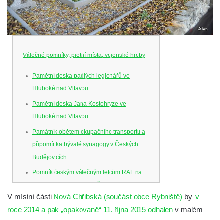
Válečné pomníky, pietní místa, vojenské hroby
Pamětní deska padlých legionářů ve
Hluboké nad Vltavou
Pamětní deska Jana Kostohryze ve
Hluboké nad Vltavou
Památník obětem okupačního transportu a
připomínka bývalé synagogy v Českých
Budějovicích
Pomník českým válečným letcům RAF na
Senovážném náměstí v Českých
V místní části
Nová Chřibská (součást obce Rybniště)
byl
v
Budějovicích
roce 2014 a pak „opakovaně“ 11. října 2015 odhalen
v malém
Pamětní deska Jana Zelenky-Hajského v