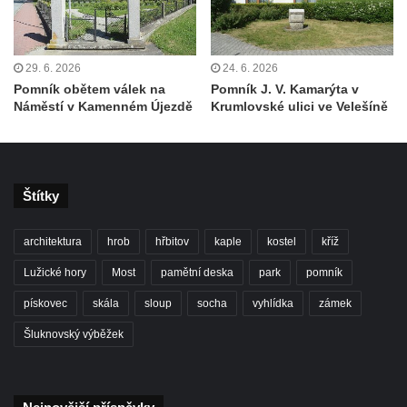
Kenotaf Františka Malypetra na hřbitově v
Cítolibech
29. 6. 2026
24. 6. 2026
Hrob Derbákových na hřbitově v Cítolibech
Pomník obětem válek na
Pomník J. V. Kamarýta v
Hrob Františka Morkera na hřbitově v
Náměstí v Kamenném Újezdě
Krumlovské ulici ve Velešíně
Cítolibech
Hrob Josefa Fronka na hřbitově v Cítolibech
Hrob Jana Císarika na hřbitově v Cítolibech
Štítky
Hrob Jana Legáta na hřbitově v Cítolibech
Hrob Karla Trenklera na hřbitově v
architektura
hrob
hřbitov
kaple
kostel
kříž
Cítolibech
Lužické hory
Most
pamětní deska
park
pomník
Pamětní deska Jaroslava Lhotského na
pískovec
skála
sloup
socha
vyhlídka
zámek
zámku v Cítolibech
Šluknovský výběžek
Pomník obětem 1. a 2. světové války před
zámkem v Cítolibech
Pomník na místě hrobu ruských vojáků z