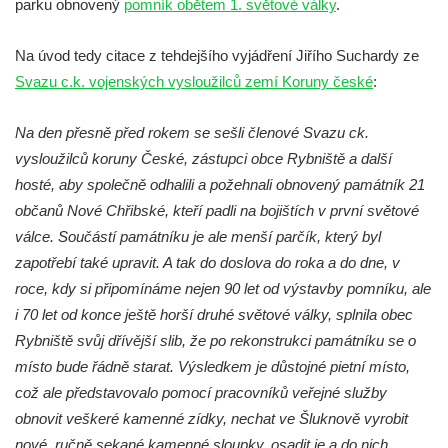
parku obnovený
pomník obětem 1. světové války
.
Budějovické ulici na domě čp. 19 v
Kamenném Újezdu
Na úvod tedy citace z tehdejšího vyjádření Jiřího Suchardy ze
Kenotaf Šimona Valhy na starém hřbitově v
Svazu c.k. vojenských vysloužilců zemí Koruny české
:
Kamenném Újezdě
Kenotaf Václava B. Hájka na starém
Na den přesně před rokem se sešli členové Svazu ck.
hřbitově v Kamenném Újezdě
vysloužilců koruny České, zástupci obce Rybniště a další
hosté, aby společně odhalili a požehnali obnovený památník 21
Pomník obětem válek na Náměstí v
občanů Nové Chřibské, kteří padli na bojištích v první světové
Kamenném Újezdě
válce. Součástí památníku je ale menší parčík, který byl
Kenotaf Jana Mojžiše na hřbitově ve
zapotřebí také upravit. A tak do doslova do roka a do dne, v
Velešíně
roce, kdy si připomínáme nejen 90 let od výstavby pomníku, ale
Kenotaf Josefa Jílka na hřbitově ve
i 70 let od konce ještě horší druhé světové války, splnila obec
Velešíně
Rybniště svůj dřívější slib, že po rekonstrukci památníku se o
Hrob Jana Foitla na hřbitově ve Velešíně
místo bude řádně starat. Výsledkem je důstojné pietní místo,
Hrob Ludvíka Tůmy na hřbitově ve Velešíně
což ale představovalo pomocí pracovníků veřejné služby
Hrob Josefa Havla na hřbitově ve Velešíně
obnovit veškeré kamenné zídky, nechat ve Šluknově vyrobit
nové, ručně sekané kamenné sloupky, osadit je a do nich
Pomník obětem 2. světové války na hřbitově