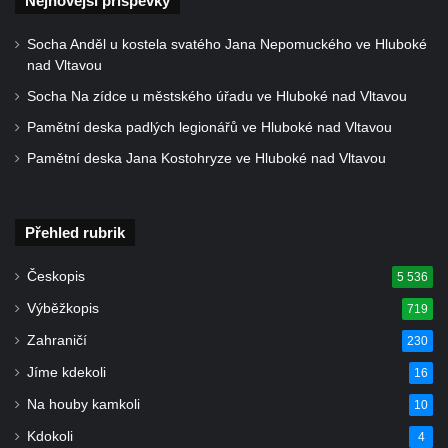
Nejnovější příspěvky
napoleonských válek u silnice z Chlumčan
do Cítolib
Socha Anděl u kostela svatého Jana Nepomuckého ve Hluboké
nad Vltavou
Hrob Antonína Švejdy na hřbitově v
Socha Na zídce u městského úřadu ve Hluboké nad Vltavou
Chlumčanech
Pamětní deska padlých legionářů ve Hluboké nad Vltavou
Hrob Jaroslava Klicpery na hřbitově v
Chlumčanech
Pamětní deska Jana Kostohryze ve Hluboké nad Vltavou
Hrob Josefa Bednáře na hřbitově v
Chlumčanech
Přehled rubrik
Hrob Oldřicha Pokorného na hřbitově v
Chlumčanech
Českopis
5 536
Hrob Antonína Krejcárka na hřbitově v
Výběžkopis
719
Chlumčanech
Zahraničí
230
Hrob Josefa Fořta na hřbitově v
Jíme kdekoli
16
Chlumčanech
Na houby kamkoli
10
Hrob vojáků Rudé armády na hřbitově v
Kdokoli
4
Chlumčanech