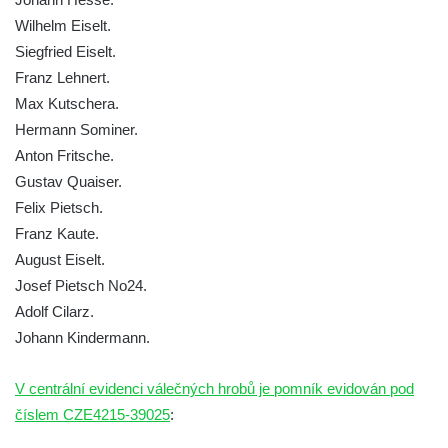
Pomník Ladislava Sedláčka a Karla Pelce u
Wilhelm Eiselt.
silnice severně od Lužce nad Vltavou
Siegfried Eiselt.
Franz Lehnert.
Kenotaf Alfeda Harnische na hřbitově v
Max Kutschera.
Hrobčicích
Hermann Sominer.
Pomník obětem válek v Hrobčicích
Anton Fritsche.
Pomník obětem válek v Mirošovicích
Gustav Quaiser.
Hrob vojáků Rudé armády na hřbitově v
Felix Pietsch.
Račicích
Franz Kaute.
Hrob Jiřího Dovhomilji na hřbitově v
August Eiselt.
Račicích
Josef Pietsch No24.
Adolf Cilarz.
Hrob Antonína Medáčka na hřbitově v
Johann Kindermann.
Račicích
Hrob Josefa Moravce a Miroslava Moravce
V centrální evidenci válečných hrobů je pomník evidován pod
na hřbitově v Dobříni
číslem CZE4215-39025
:
Pomník obětem válek na hřbitově v Dobříni