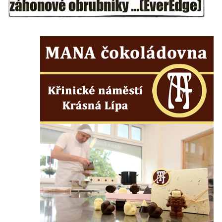
koncentračního tábora v Tovární ulici v
Rychnově u Jablonce nad Nisou
Kenotaf Alfreda Langa na hřbitově v Krásné
u Pěnčína
Kenotaf Emila Posselta na hřbitově v
Krásné u Pěnčína
Kenotaf Edmunda Andera na hřbitově v
Krásné u Pěnčína
Hřbitovní kaple rodiny Fiedler na hřbitově v
Teplicích nad Metují
Kenotaf Franze Ruseho na hřbitově v
Teplicích nad Metují
Pomník obětem 2. světové války na hřbitově
v Teplicích nad Metují
Hrob Waltera Hilleho na hřbitově ve Vlčí
Hoře