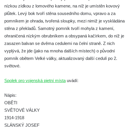
Pomník obětem válek na Náměstí v
nízkou zídkou z lomového kamene, na níž je umístěn kovový
Kamenném Újezdě
plůtek. Levý bok tvoří stěna sousedního domu, vpravo a za
Kenotaf Jana Mojžiše na hřbitově ve
pomníkem je ohrada, tvořená sloupky, mezi nimiž je vyskládána
Velešíně
stěna z překladů. Samotný pomník tvoří mohyla z kamení,
Kenotaf Josefa Jílka na hřbitově ve
ohraničená nízkým obrubníkem a obsypaná kačírkem, do níž je
Velešíně
zasazen balvan se dvěma cedulemi na čelní straně. Z nich
vyplývá, že jde (jako na mnoha dalších místech) o původní
Hrob Jana Foitla na hřbitově ve Velešíně
pomník obětem Velké války, aktualizovaný další cedulí po 2.
Hrob Ludvíka Tůmy na hřbitově ve Velešíně
světové.
Hrob Josefa Havla na hřbitově ve Velešíně
Pomník obětem 2. světové války na hřbitově
Spolek pro vojenská pietní místa
uvádí:
u kostela svatého Václava ve Velešíně
Nápis:
Pamětní deska 240 MILES TO FREEDOM u
OBĚTI
pomníku obětem válek na náměstí J. V.
SVĚTOVÉ VÁLKY
Kamarýta ve Velešíně
1914-1918
Pomník obětem 1. a 2. světové války na
SLÁNSKÝ JOSEF
náměstí J. V. Kamarýta ve Velešíně