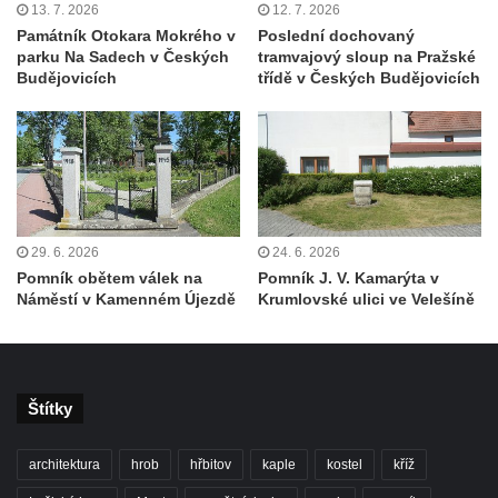
13. 7. 2026
12. 7. 2026
Starých Křečanech
Památník Otokara Mokrého v
Poslední dochovaný
parku Na Sadech v Českých
tramvajový sloup na Pražské
Pomník obětem 1. světové války v
Budějovicích
třídě v Českých Budějovicích
Tyršových sadech v Jablonci nad Nisou
Pamětní desky obětem 1. světové války na
kapli svaté Alžběty Durynské v Dolních
Křečanech
Pomník Theodora Körnera v Tyršově ulici v
Šluknově
29. 6. 2026
24. 6. 2026
Pomník obětem válek na
Pomník J. V. Kamarýta v
Pomník Františka Josefa I. u křížové cesty
Náměstí v Kamenném Újezdě
Krumlovské ulici ve Velešíně
ve Šluknově
Pamětní deska Polské armádě na budově
MÚ v ulici 2. polské armády v Rumburku
Štítky
Kenotaf Richarda Grossmanna na hřbitově
v Dubé
architektura
hrob
hřbitov
kaple
kostel
kříž
Hrob Jiřího Kasala na hřbitově v Dubé