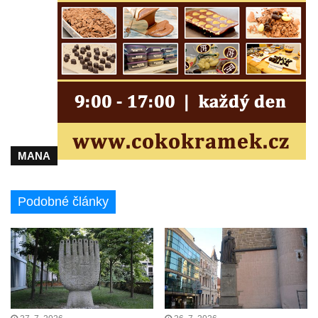
Kenotaf Oskara Ringelhana na hřbitově v
Benešově nad Ploučnicí
Kenotaf Augusta Michela na hřbitově v
Benešově nad Ploučnicí
Hrob Šumových na hřbitově v Benešově
nad Ploučnicí
Hrob Theodora Sommera na hřbitově v
Benešově nad Ploučnicí
MANA
Hrob Wendelina Janiche na hřbitově v
Benešově nad Ploučnicí
Podobné články
Hrob Christodoulona Panayiotise na
hřbitově v Benešově nad Ploučnicí
Hrob Franze Wünsche na hřbitově v
Benešově nad Ploučnicí
Pamětní desky obětem 1. světové války v
kapli Panny Marie Bolestné v Benešově