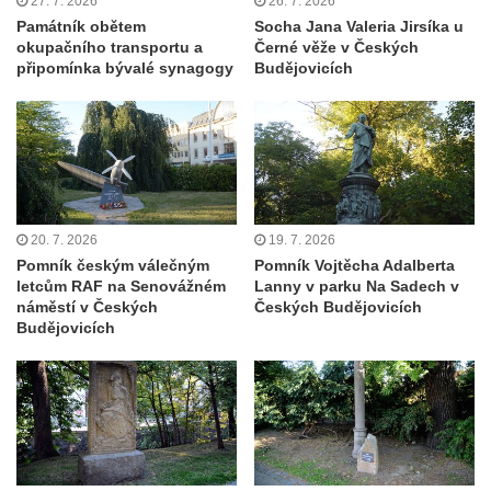
27. 7. 2026
26. 7. 2026
nad Ploučnicí
Památník obětem
Socha Jana Valeria Jirsíka u
okupačního transportu a
Černé věže v Českých
Pamětní deska Samuela Fullera na zámku
připomínka bývalé synagogy
Budějovicích
v Sokolově
Kenotaf Ericha Ullmanna na hřbitově
Šumburk nad Desnou v Tanvaldu
Hrob Pavla Patušnika na hřbitově Šumburk
nad Desnou v Tanvaldu
Hrob sovětských dětí na hřbitově Šumburk
20. 7. 2026
19. 7. 2026
Pomník českým válečným
Pomník Vojtěcha Adalberta
nad Desnou v Tanvaldu
letcům RAF na Senovážném
Lanny v parku Na Sadech v
Pomník prvního a druhého odboje v
náměstí v Českých
Českých Budějovicích
Budějovicích
Tanvaldu
Kenotaf Josefa Staritze na hřbitově ve
Starých Křečanech
Hrob Antona Reintsche na hřbitově ve
Starých Křečanech
Hrob rodiny Klingerových na hřbitově ve