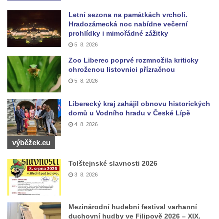
Lužici
Letní sezona na památkách vrcholí.
Pomník vojákům Rudé armády na hřbitově
Hradozámecká noc nabídne večerní
prohlídky i mimořádné zážitky
v Kozlech
5. 8. 2026
Pamětní deska pochodu smrti v Saupsdorfu
Zoo Liberec poprvé rozmnožila kriticky
Pomník obětem 2. světové války v parku
ohroženou listovnici přízračnou
Walthera von der Vogelweide v Duchcově
5. 8. 2026
Památník obětem holokaustu v Lipové ulici
Liberecký kraj zahájil obnovu historických
v Duchcově
domů u Vodního hradu v České Lípě
Pomník obětem válek v Jeníkově
4. 8. 2026
Pamětní deska obětem 1. světové války na
výběžek.eu
kapli Panny Marie v Lahošti
Pomník obětem 2. světové války v parku v
Tolštejnské slavnosti 2026
Mikulášovicích
3. 8. 2026
Pomník obětem bombardování 8. 5. 1945 v
ulici U Plovárny ve Frýdlantu
Mezinárodní hudební festival varhanní
duchovní hudby ve Filipově 2026 – XIX.
Pamětní deska Rumburské vzpoury na