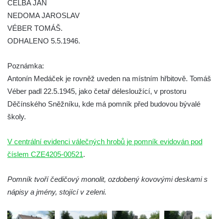
Kenotaf Heinricha Klause na hřbitově v
CELBA JAN
Dolním Podluží
NEDOMA JAROSLAV
VÉBER TOMÁŠ.
Kenotaf Josefa Stolle na hřbitově v Dolním
ODHALENO 5.5.1946.
Podluží
Pomník obětem 1. světové války na
Poznámka:
židovském hřbitově v Mostě
Antonín Medáček je rovněž uveden na místním hřbitově. Tomáš
Hrob Aloise Podrábského na hřbitově v
Véber padl 22.5.1945, jako četař délesloužící, v prostoru
Račicích
Děčínského Sněžníku, kde má pomník před budovou bývalé
Pamětní deska Miroslava Švice na domě
školy.
čp. 43 v Lužci nad Vltavou
V centrální evidenci válečných hrobů je pomník evidován pod
Pomník obětem 2. světové války v ulici 1.
číslem CZE4205-00521
máje v Lužci nad Vltavou
.
Pomník obětem válek v ulici 1. máje v Lužci
Pomník tvoří čedičový monolit, ozdobený kovovými deskami s
nad Vltavou
nápisy a jmény, stojící v zeleni.
Hrob Vladislava Neumana v Hostíně u
Vojkovic