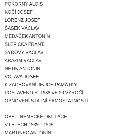
POKORNÝ ALOIS
Pomník obětem 1. a 2. světové války v
KOČÍ JOSEF
Římově
LORENZ JOSEF
Hrob Petera Korgera a Petra Štindla na
ŠAŠEK VÁCLAV
hřbitově v Římově
MEDÁČEK ANTONÍN
Pomník obětem 1. světové války v Dolním
SLEPIČKA FRANT.
Předoníně
SYROVÝ VÁCLAV
Pomník obětem 2. světové války v Plavu
ARAZIM VÁCLAV
NETÍK ANTONÍN
Pamětní deska obětem 1. světové války v
VOTAVA JOSEF
Plavu
K ZACHOVÁNÍ JEJICH PAMÁTKY
Kenotaf Pepiho Meisela na hřbitově v
POSTAVENO R. 1938 VE 20 VÝROČÍ
Dolním Podluží
OBNOVENÍ STÁTNÍ SAMOSTATNOSTI
Kenotaf Leopolda Malata na hřbitově v
Dolním Podluží
OBĚTI NĚMECKÉ OKUPACE
Kenotaf Antona Klause na hřbitově v
V LETECH 1939 – 1945.
Dolním Podluží
MARTINEC ANTONÍN