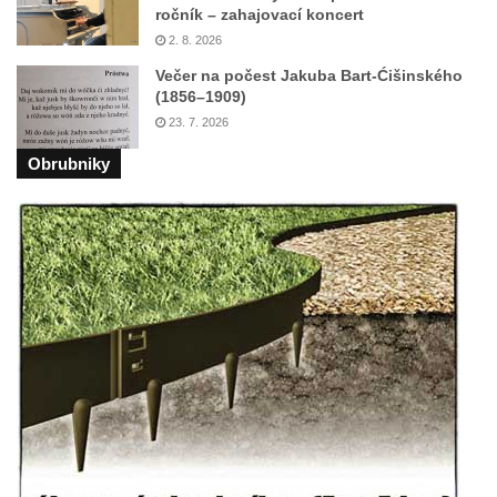
ročník – zahajovací koncert
Základní škole Tyršova v Rumburku
2. 8. 2026
Socha Nepokořený v parku Rumburské
Večer na počest Jakuba Bart-Ćišinského
vzpoury v Rumburku
(1856–1909)
23. 7. 2026
Pamětní deska obětem holokaustu u
židovského hřbitova v Kovanicích
Obrubniky
Pamětní deska legionářům na Obecním
úřadě v Kovanicích
Pomník obětem 1. světové války v
Kovanicích
Pomník obětem válek v Kněževsi
Pamětní deska Rudé armádě na radnici v
Trutnově
Pomník obětem koncentračního tábora na
hřbitově v Rychnově u Jablonce nad Nisou
Pomník pracovního nasazení vězňů