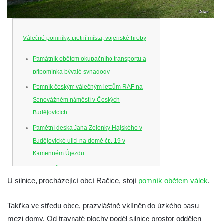
Válečné pomníky, pietní místa, vojenské hroby
Památník obětem okupačního transportu a
připomínka bývalé synagogy
Pomník českým válečným letcům RAF na
Senovážném náměstí v Českých
Budějovicích
Pamětní deska Jana Zelenky-Hajského v
Budějovické ulici na domě čp. 19 v
Kamenném Újezdu
Kenotaf Šimona Valhy na starém hřbitově v
U silnice, procházející obcí Račice, stojí
pomník obětem válek
.
Kamenném Újezdě
Kenotaf Václava B. Hájka na starém
Takřka ve středu obce, prazvláštně vklíněn do úzkého pasu
hřbitově v Kamenném Újezdě
mezi domy. Od travnaté plochy podél silnice prostor oddělen