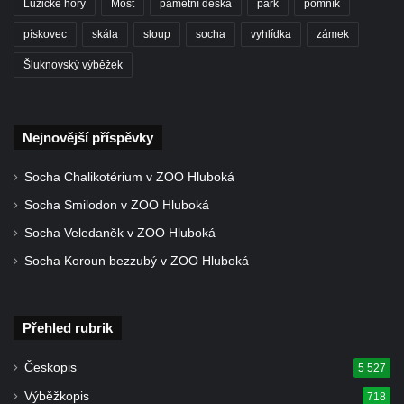
Lužické hory
Most
pamětní deska
park
pomník
Pomník padlým rudoarmějcům na hřbitově
v Dubé
pískovec
skála
sloup
socha
vyhlídka
zámek
Pomník obětem 2. světové války v Dubé
Šluknovský výběžek
Pomník obětem Rumburské vzpoury u
hřbitova v Rumburku
Nejnovější příspěvky
Pomník obětem 1. světové války na hřbitově
ve Velkém Šenově
Socha Chalikotérium v ZOO Hluboká
Hrob Petra Záhorky na hřbitově ve Velkém
Socha Smilodon v ZOO Hluboká
Šenově
Socha Veledaněk v ZOO Hluboká
Hrob Rudolfa Hovorky na hřbitově ve
Socha Koroun bezzubý v ZOO Hluboká
Velkém Šenově
Hrob Ondreje Gurina na hřbitově ve Velkém
Šenově
Přehled rubrik
Hrob Heinricha Hoffmanna na hřbitově ve
Velkém Šenově
Českopis
5 527
Hrob Heinricha Wünscheho na hřbitově ve
Výběžkopis
718