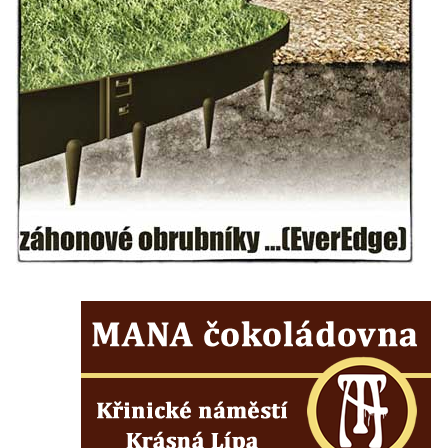
silnice severně od Lužce nad Vltavou
Kenotaf Alfeda Harnische na hřbitově v
Hrobčicích
Pomník obětem válek v Hrobčicích
Pomník obětem válek v Mirošovicích
Hrob vojáků Rudé armády na hřbitově v
Račicích
Hrob Jiřího Dovhomilji na hřbitově v
Račicích
Hrob Antonína Medáčka na hřbitově v
Račicích
Hrob Josefa Moravce a Miroslava Moravce
na hřbitově v Dobříni
Pomník obětem válek na hřbitově v Dobříni
Pomník obětem 1. světové války v Lužici