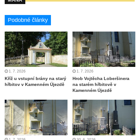
Pomník obětem 2. světové války v parku v
Mikulášovicích
Podobné články
Pomník obětem bombardování 8. 5. 1945 v
ulici U Plovárny ve Frýdlantu
Pamětní deska Rumburské vzpoury na
Základní škole Tyršova v Rumburku
Socha Nepokořený v parku Rumburské
vzpoury v Rumburku
1. 7. 2026
1. 7. 2026
Kříž u vstupní brány na starý
Hrob Vojtěcha Loberšinera
Pamětní deska obětem holokaustu u
hřbitov v Kamenném Újezdě
na starém hřbitově v
židovského hřbitova v Kovanicích
Kamenném Újezdě
Pamětní deska legionářům na Obecním
úřadě v Kovanicích
Pomník obětem 1. světové války v
Kovanicích
Pomník obětem válek v Kněževsi
1. 7. 2026
30. 6. 2026