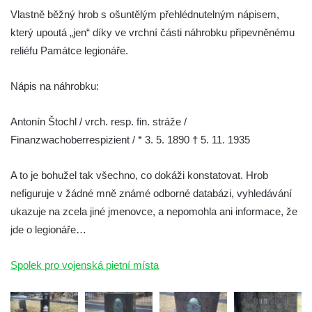
Kamenném Újezdu
Vlastně běžný hrob s ošuntělým přehlédnutelným nápisem,
Kenotaf Šimona Valhy na starém hřbitově v
který upoutá „jen“ díky ve vrchní části náhrobku připevněnému
Kamenném Újezdě
reliéfu Památce legionáře.
Kenotaf Václava B. Hájka na starém
hřbitově v Kamenném Újezdě
Nápis na náhrobku:
Pomník obětem válek na Náměstí v
Antonín Štochl / vrch. resp. fin. stráže /
Kamenném Újezdě
Finanzwachoberrespizient / * 3. 5. 1890 † 5. 11. 1935
Kenotaf Jana Mojžiše na hřbitově ve
Velešíně
A to je bohužel tak všechno, co dokáži konstatovat. Hrob
Kenotaf Josefa Jílka na hřbitově ve
nefiguruje v žádné mně známé odborné databázi, vyhledávání
Velešíně
ukazuje na zcela jiné jmenovce, a nepomohla ani informace, že
Hrob Jana Foitla na hřbitově ve Velešíně
jde o legionáře…
Hrob Ludvíka Tůmy na hřbitově ve Velešíně
Spolek pro vojenská pietní místa
Hrob Josefa Havla na hřbitově ve Velešíně
Pomník obětem 2. světové války na hřbitově
u kostela svatého Václava ve Velešíně