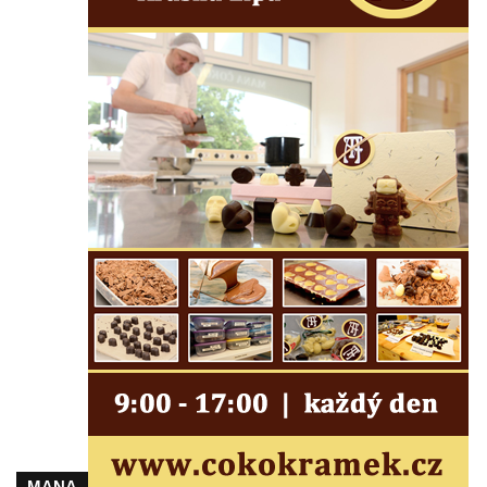
Kenotaf Josefa Matese na hřbitově v Lužici
Pamětní deska Giuseppe Capella na
hřbitově v Lužici
Kenotaf Emila Miksche na hřbitově v Lužici
Kenotaf Antonína Krause na hřbitově v
Lužici
Pomník vojákům Rudé armády na hřbitově
v Kozlech
Pamětní deska pochodu smrti v Saupsdorfu
Pomník obětem 2. světové války v parku
Walthera von der Vogelweide v Duchcově
Památník obětem holokaustu v Lipové ulici
v Duchcově
Pomník obětem válek v Jeníkově
Pamětní deska obětem 1. světové války na
kapli Panny Marie v Lahošti
MANA