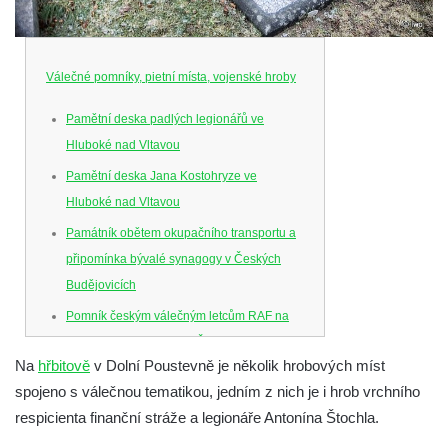
Válečné pomníky, pietní místa, vojenské hroby
Pamětní deska padlých legionářů ve
Hluboké nad Vltavou
Pamětní deska Jana Kostohryze ve
Hluboké nad Vltavou
Památník obětem okupačního transportu a
připomínka bývalé synagogy v Českých
Budějovicích
Pomník českým válečným letcům RAF na
Senovážném náměstí v Českých
Na
hřbitově
v Dolní Poustevně je několik hrobových míst
Budějovicích
spojeno s válečnou tematikou, jedním z nich je i hrob vrchního
Pamětní deska Jana Zelenky-Hajského v
respicienta finanční stráže a legionáře Antonína Štochla.
Budějovické ulici na domě čp. 19 v