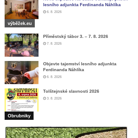
máje v Lužci nad Vltavou
lesního adjunkta Ferdinanda Náhlíka
Pomník obětem válek v ulici 1. máje v Lužci
6. 8. 2026
nad Vltavou
výběžek.eu
Hrob Vladislava Neumana v Hostíně u
Příměstský tábor 3. – 7. 8. 2026
Vojkovic
7. 8. 2026
Pomník obětem válek před hřbitovem v
Hostíně u Vojkovic
Objevte tajemství lesního adjunkta
Kenotaf Václava Floriána na hřbitově v
Ferdinanda Náhlíka
Lužci nad Vltavou
6. 8. 2026
Kenotaf Miloslava Švice na hřbitově v Lužci
nad Vltavou
Tolštejnské slavnosti 2026
3. 8. 2026
Hrob Václava Kufnera na hřbitově v Lužci
nad Vltavou
Obrubniky
Pomník vojákům Rudé armády na hřbitově
v Lužci nad Vltavou
Pomník Ladislava Sedláčka a Karla Pelce u