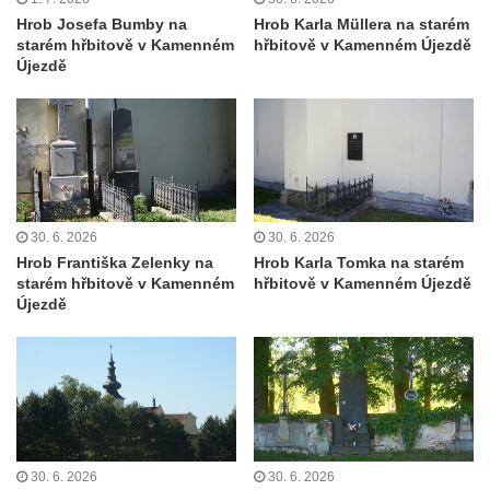
Pamětní deska Rudé armádě na radnici v
Hrob Josefa Bumby na
Hrob Karla Müllera na starém
Trutnově
starém hřbitově v Kamenném
hřbitově v Kamenném Újezdě
Újezdě
Pomník obětem koncentračního tábora na
hřbitově v Rychnově u Jablonce nad Nisou
Pomník pracovního nasazení vězňů
koncentračního tábora v Tovární ulici v
Rychnově u Jablonce nad Nisou
Kenotaf Alfreda Langa na hřbitově v Krásné
30. 6. 2026
30. 6. 2026
u Pěnčína
Hrob Františka Zelenky na
Hrob Karla Tomka na starém
starém hřbitově v Kamenném
hřbitově v Kamenném Újezdě
Kenotaf Emila Posselta na hřbitově v
Újezdě
Krásné u Pěnčína
Kenotaf Edmunda Andera na hřbitově v
Krásné u Pěnčína
Hřbitovní kaple rodiny Fiedler na hřbitově v
Teplicích nad Metují
Kenotaf Franze Ruseho na hřbitově v
30. 6. 2026
30. 6. 2026