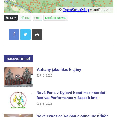
Kenotaf Leopolda Malata na hřbitově v
Dolním Podluží
Tagy
hřbitov
hrob
Dolní Poustevna
Kenotaf Antona Klause na hřbitově v
Tisknout
Dolním Podluží
Kenotaf Heinricha Klause na hřbitově v
Dolním Podluží
Kenotaf Josefa Stolle na hřbitově v Dolním
naseveru.net
Podluží
Pomník obětem 1. světové války na
Varhany jako hlas krajiny
židovském hřbitově v Mostě
7. 8. 2026
Hrob Aloise Podrábského na hřbitově v
Račicích
Nová Perla v Kyjově hostí mezinárodní
Pamětní deska Miroslava Švice na domě
festival Performance v časech krizí
čp. 43 v Lužci nad Vltavou
6. 8. 2026
Pomník obětem 2. světové války v ulici 1.
Nová expozice Na Saule odhaluje příběh