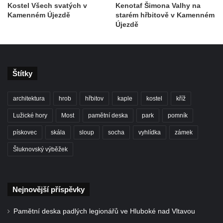
Teplicích nad Metují
Kostel Všech svatých v
Kenotaf Šimona Valhy na
Kamenném Újezdě
starém hřbitově v Kamenném
Pomník obětem 2. světové války na hřbitově
Újezdě
v Teplicích nad Metují
Hrob Waltera Hilleho na hřbitově ve Vlčí
Hoře
Štítky
Kenotaf Oskara Ringelhana na hřbitově v
Benešově nad Ploučnicí
architektura
hrob
hřbitov
kaple
kostel
kříž
Kenotaf Augusta Michela na hřbitově v
Lužické hory
Most
pamětní deska
park
pomník
Benešově nad Ploučnicí
pískovec
skála
sloup
socha
vyhlídka
zámek
Hrob Šumových na hřbitově v Benešově
nad Ploučnicí
Šluknovský výběžek
Hrob Theodora Sommera na hřbitově v
Benešově nad Ploučnicí
Nejnovější příspěvky
Hrob Wendelina Janiche na hřbitově v
Benešově nad Ploučnicí
Pamětní deska padlých legionářů ve Hluboké nad Vltavou
Hrob Christodoulona Panayiotise na