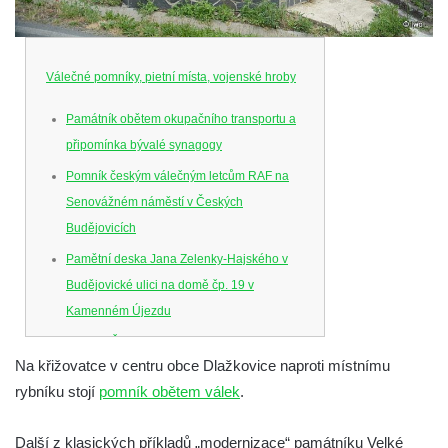
Válečné pomníky, pietní místa, vojenské hroby
Památník obětem okupačního transportu a
připomínka bývalé synagogy
Pomník českým válečným letcům RAF na
Senovážném náměstí v Českých
Budějovicích
Pamětní deska Jana Zelenky-Hajského v
Budějovické ulici na domě čp. 19 v
Kamenném Újezdu
Kenotaf Šimona Valhy na starém hřbitově v
Na křižovatce v centru obce Dlažkovice naproti místnímu
Kamenném Újezdě
rybníku stojí
pomník obětem válek
.
Kenotaf Václava B. Hájka na starém
hřbitově v Kamenném Újezdě
Další z klasických příkladů „modernizace“ památníku Velké