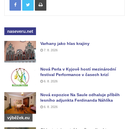
koncentračního tábora v Tovární ulici v
Rychnově u Jablonce nad Nisou
Kenotaf Alfreda Langa na hřbitově v Krásné
u Pěnčína
naseveru.net
Kenotaf Emila Posselta na hřbitově v
Krásné u Pěnčína
Varhany jako hlas krajiny
7. 8. 2026
Kenotaf Edmunda Andera na hřbitově v
Krásné u Pěnčína
Hřbitovní kaple rodiny Fiedler na hřbitově v
Nová Perla v Kyjově hostí mezinárodní
festival Performance v časech krizí
Teplicích nad Metují
6. 8. 2026
Kenotaf Franze Ruseho na hřbitově v
Teplicích nad Metují
Nová expozice Na Saule odhaluje příběh
lesního adjunkta Ferdinanda Náhlíka
Pomník obětem 2. světové války na hřbitově
6. 8. 2026
v Teplicích nad Metují
Hrob Waltera Hilleho na hřbitově ve Vlčí
výběžek.eu
Hoře