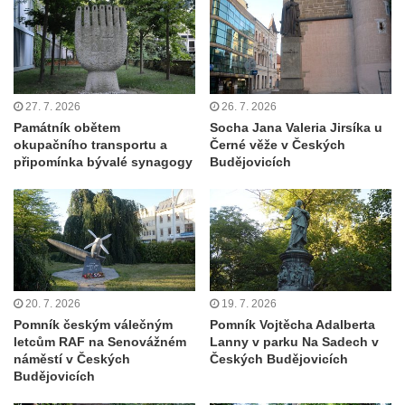
Pomník padlým rudoarmějcům na hřbitově
v Dubé
Pomník obětem 2. světové války v Dubé
Pomník obětem Rumburské vzpoury u
27. 7. 2026
26. 7. 2026
hřbitova v Rumburku
Památník obětem
Socha Jana Valeria Jirsíka u
Pomník obětem 1. světové války na hřbitově
okupačního transportu a
Černé věže v Českých
připomínka bývalé synagogy
Budějovicích
ve Velkém Šenově
Hrob Petra Záhorky na hřbitově ve Velkém
Šenově
Hrob Rudolfa Hovorky na hřbitově ve
Velkém Šenově
Hrob Ondreje Gurina na hřbitově ve Velkém
20. 7. 2026
19. 7. 2026
Šenově
Pomník českým válečným
Pomník Vojtěcha Adalberta
letcům RAF na Senovážném
Lanny v parku Na Sadech v
Hrob Heinricha Hoffmanna na hřbitově ve
náměstí v Českých
Českých Budějovicích
Velkém Šenově
Budějovicích
Hrob Heinricha Wünscheho na hřbitově ve