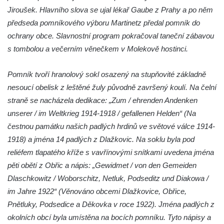
Jiroušek. Hlavního slova se ujal lékař Gaube z Prahy a po něm
Hrob vojáků Rudé armády na hřbitově v
předseda pomníkového výboru Martinetz předal pomník do
Račicích
ochrany obce. Slavnostní program pokračoval taneční zábavou
Hrob Jiřího Dovhomilji na hřbitově v
s tombolou a večerním věnečkem v Molekově hostinci.
Račicích
Hrob Antonína Medáčka na hřbitově v
Pomník tvoří hranolový sokl osazený na stupňovité základně
Račicích
nesoucí obelisk z leštěné žuly původně završený koulí. Na čelní
Hrob Josefa Moravce a Miroslava Moravce
straně se nacházela dedikace: „Zum / ehrenden Andenken
na hřbitově v Dobříni
unserer / im Weltkrieg 1914-1918 / gefallenen Helden“ (Na
čestnou památku našich padlých hrdinů ve světové válce 1914-
Pomník obětem válek na hřbitově v Dobříni
1918) a jména 14 padlých z Dlažkovic. Na soklu byla pod
Pomník obětem 1. světové války v Lužici
reliéfem tlapatého kříže s vavřínovými snítkami uvedena jména
Kenotaf Josefa Matese na hřbitově v Lužici
pěti obětí z Obřic a nápis: „Gewidmet / von den Gemeiden
Pamětní deska Giuseppe Capella na
Dlaschkowitz / Woborschitz, Netluk, Podseditz und Diakowa /
hřbitově v Lužici
im Jahre 1922“ (Věnováno obcemi Dlažkovice, Obřice,
Kenotaf Emila Miksche na hřbitově v Lužici
Pnětluky, Podsedice a Děkovka v roce 1922). Jména padlých z
Kenotaf Antonína Krause na hřbitově v
okolních obcí byla umístěna na bocích pomníku. Tyto nápisy a