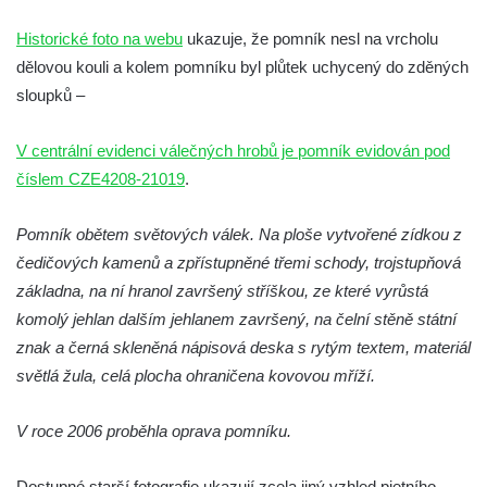
Pomník obětem 1. a 2. světové války v
Historické foto na webu
ukazuje, že pomník nesl na vrcholu
Římově
dělovou kouli a kolem pomníku byl plůtek uchycený do zděných
Hrob Petera Korgera a Petra Štindla na
sloupků –
hřbitově v Římově
Pomník obětem 1. světové války v Dolním
V centrální evidenci válečných hrobů je pomník evidován pod
Předoníně
číslem CZE4208-21019
.
Pomník obětem 2. světové války v Plavu
Pomník obětem světových válek. Na ploše vytvořené zídkou z
Pamětní deska obětem 1. světové války v
čedičových kamenů a zpřístupněné třemi schody, trojstupňová
Plavu
základna, na ní hranol završený stříškou, ze které vyrůstá
Kenotaf Pepiho Meisela na hřbitově v
komolý jehlan dalším jehlanem završený, na čelní stěně státní
Dolním Podluží
znak a černá skleněná nápisová deska s rytým textem, materiál
Kenotaf Leopolda Malata na hřbitově v
světlá žula, celá plocha ohraničena kovovou mříží.
Dolním Podluží
Kenotaf Antona Klause na hřbitově v
V roce 2006 proběhla oprava pomníku.
Dolním Podluží
Dostupné starší fotografie ukazují zcela jiný vzhled pietního