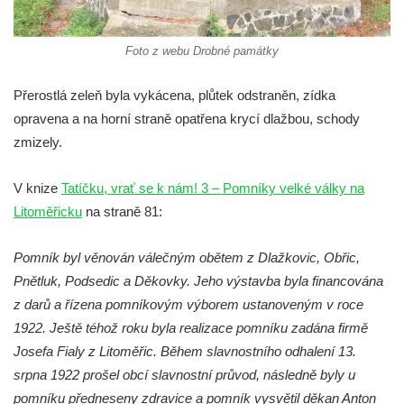
Pomník obětem válek před hřbitovem v
Hostíně u Vojkovic
Foto z webu Drobné památky
Kenotaf Václava Floriána na hřbitově v
Lužci nad Vltavou
Přerostlá zeleň byla vykácena, plůtek odstraněn, zídka
Kenotaf Miloslava Švice na hřbitově v Lužci
opravena a na horní straně opatřena krycí dlažbou, schody
nad Vltavou
zmizely.
Hrob Václava Kufnera na hřbitově v Lužci
V knize
Tatíčku, vrať se k nám! 3 – Pomníky velké války na
nad Vltavou
Litoměřicku
na straně 81:
Pomník vojákům Rudé armády na hřbitově
v Lužci nad Vltavou
Pomník byl věnován válečným obětem z Dlažkovic, Obřic,
Pomník Ladislava Sedláčka a Karla Pelce u
Pnětluk, Podsedic a Děkovky. Jeho výstavba byla financována
silnice severně od Lužce nad Vltavou
z darů a řízena pomníkovým výborem ustanoveným v roce
Kenotaf Alfeda Harnische na hřbitově v
1922. Ještě téhož roku byla realizace pomníku zadána firmě
Hrobčicích
Josefa Fialy z Litoměřic. Během slavnostního odhalení 13.
Pomník obětem válek v Hrobčicích
srpna 1922 prošel obcí slavnostní průvod, následně byly u
pomníku předneseny zdravice a pomník vysvětil děkan Anton
Pomník obětem válek v Mirošovicích