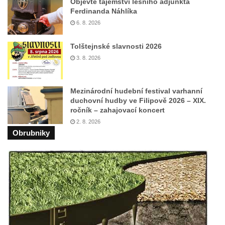
Objevte tajemství lesního adjunkta
Kenotaf Oskara Ringelhana na hřbitově v
Ferdinanda Náhlíka
Benešově nad Ploučnicí
6. 8. 2026
Kenotaf Augusta Michela na hřbitově v
Tolštejnské slavnosti 2026
Benešově nad Ploučnicí
3. 8. 2026
Hrob Šumových na hřbitově v Benešově
nad Ploučnicí
Mezinárodní hudební festival varhanní
Hrob Theodora Sommera na hřbitově v
duchovní hudby ve Filipově 2026 – XIX.
Benešově nad Ploučnicí
ročník – zahajovací koncert
Hrob Wendelina Janiche na hřbitově v
2. 8. 2026
Obrubniky
Benešově nad Ploučnicí
Hrob Christodoulona Panayiotise na
hřbitově v Benešově nad Ploučnicí
Hrob Franze Wünsche na hřbitově v
Benešově nad Ploučnicí
Pamětní desky obětem 1. světové války v
kapli Panny Marie Bolestné v Benešově