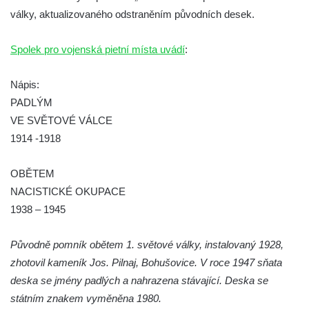
Pomník obětem válek na Náměstí v
války, aktualizovaného odstraněním původních desek.
Kamenném Újezdě
Kenotaf Jana Mojžiše na hřbitově ve
Spolek pro vojenská pietní místa uvádí
:
Velešíně
Nápis:
Kenotaf Josefa Jílka na hřbitově ve
PADLÝM
Velešíně
VE SVĚTOVÉ VÁLCE
Hrob Jana Foitla na hřbitově ve Velešíně
1914 -1918
Hrob Ludvíka Tůmy na hřbitově ve Velešíně
Hrob Josefa Havla na hřbitově ve Velešíně
OBĚTEM
Pomník obětem 2. světové války na hřbitově
NACISTICKÉ OKUPACE
u kostela svatého Václava ve Velešíně
1938 – 1945
Pamětní deska 240 MILES TO FREEDOM u
Původně pomník obětem 1. světové války, instalovaný 1928,
pomníku obětem válek na náměstí J. V.
zhotovil kameník Jos. Pilnaj, Bohušovice. V roce 1947 sňata
Kamarýta ve Velešíně
deska se jmény padlých a nahrazena stávající. Deska se
Pomník obětem 1. a 2. světové války na
státním znakem vyměněna 1980.
náměstí J. V. Kamarýta ve Velešíně