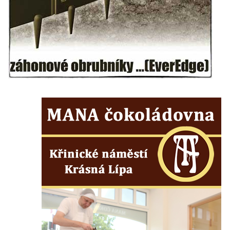
nad Ploučnicí
Pamětní deska Samuela Fullera na zámku
v Sokolově
Kenotaf Ericha Ullmanna na hřbitově
Šumburk nad Desnou v Tanvaldu
Hrob Pavla Patušnika na hřbitově Šumburk
nad Desnou v Tanvaldu
Hrob sovětských dětí na hřbitově Šumburk
nad Desnou v Tanvaldu
Pomník prvního a druhého odboje v
Tanvaldu
Kenotaf Josefa Staritze na hřbitově ve
Starých Křečanech
Hrob Antona Reintsche na hřbitově ve
Starých Křečanech
Hrob rodiny Klingerových na hřbitově ve