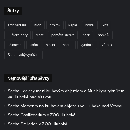
Hrob Jana Císarika na hřbitově v Cítolibech
Štítky
Hrob Jana Legáta na hřbitově v Cítolibech
architektura
hrob
hřbitov
kaple
kostel
kříž
Hrob Karla Trenklera na hřbitově v
Cítolibech
Lužické hory
Most
pamětní deska
park
pomník
Pamětní deska Jaroslava Lhotského na
pískovec
skála
sloup
socha
vyhlídka
zámek
zámku v Cítolibech
Šluknovský výběžek
Pomník obětem 1. a 2. světové války před
zámkem v Cítolibech
Pomník na místě hrobu ruských vojáků z
Nejnovější příspěvky
napoleonských válek u silnice z Chlumčan
do Cítolib
Socha Ledviny mezi kruhovým objezdem a Munickým rybníkem
ve Hluboké nad Vltavou
Hrob Antonína Švejdy na hřbitově v
Socha Memento na kruhovém objezdu ve Hluboké nad Vltavou
Chlumčanech
Socha Chalikotérium v ZOO Hluboká
Hrob Jaroslava Klicpery na hřbitově v
Chlumčanech
Socha Smilodon v ZOO Hluboká