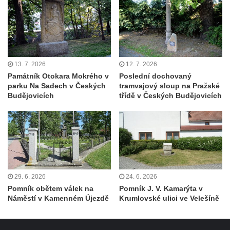
Velkém Šenově
Kenotaf Gerharda Poschera na hřbitově ve
Velkém Šenově
Kenotaf Gerharda Adolfa Johanna Sauera
13. 7. 2026
12. 7. 2026
na hřbitově ve Velkém Šenově
Památník Otokara Mokrého v
Poslední dochovaný
Pomník obětem 1. světové války před
parku Na Sadech v Českých
tramvajový sloup na Pražské
Budějovicích
třídě v Českých Budějovicích
kostelem svatého Bartoloměje ve Velkém
Šenově
Kenotaf Václava Liprta na hřbitově v
Cítolibech
Kenotaf Františka Malypetra na hřbitově v
Cítolibech
29. 6. 2026
24. 6. 2026
Hrob Derbákových na hřbitově v Cítolibech
Pomník obětem válek na
Pomník J. V. Kamarýta v
Náměstí v Kamenném Újezdě
Krumlovské ulici ve Velešíně
Hrob Františka Morkera na hřbitově v
Cítolibech
Hrob Josefa Fronka na hřbitově v Cítolibech