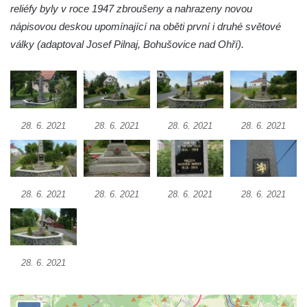
Lužici
reliéfy byly v roce 1947 zbroušeny a nahrazeny novou
nápisovou deskou upomínající na oběti první i druhé světové
Pomník vojákům Rudé armády na hřbitově
války (adaptoval Josef Pilnaj, Bohušovice nad Ohří).
v Kozlech
Pamětní deska pochodu smrti v Saupsdorfu
Pomník obětem 2. světové války v parku
Walthera von der Vogelweide v Duchcově
28. 6. 2021
28. 6. 2021
28. 6. 2021
28. 6. 2021
Památník obětem holokaustu v Lipové ulici
v Duchcově
Pomník obětem válek v Jeníkově
Pamětní deska obětem 1. světové války na
28. 6. 2021
28. 6. 2021
28. 6. 2021
28. 6. 2021
kapli Panny Marie v Lahošti
Pomník obětem 2. světové války v parku v
Mikulášovicích
28. 6. 2021
Pomník obětem bombardování 8. 5. 1945 v
ulici U Plovárny ve Frýdlantu
Pamětní deska Rumburské vzpoury na