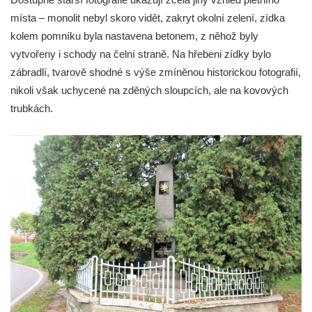
Kenotaf Heinricha Klause na hřbitově v
místa – monolit nebyl skoro vidět, zakryt okolní zelení, zídka
Dolním Podluží
kolem pomníku byla nastavena betonem, z něhož byly
Kenotaf Josefa Stolle na hřbitově v Dolním
vytvořeny i schody na čelní straně. Na hřebeni zídky bylo
Podluží
zábradlí, tvarově shodné s výše zmíněnou historickou fotografií,
Pomník obětem 1. světové války na
nikoli však uchycené na zděných sloupcích, ale na kovových
židovském hřbitově v Mostě
trubkách.
Hrob Aloise Podrábského na hřbitově v
Račicích
Pamětní deska Miroslava Švice na domě
čp. 43 v Lužci nad Vltavou
Pomník obětem 2. světové války v ulici 1.
máje v Lužci nad Vltavou
Pomník obětem válek v ulici 1. máje v Lužci
nad Vltavou
Hrob Vladislava Neumana v Hostíně u
Vojkovic