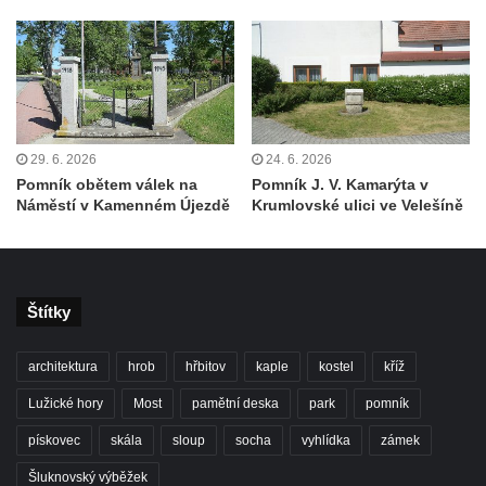
Starých Křečanech
Pomník obětem 1. světové války v
Tyršových sadech v Jablonci nad Nisou
Pamětní desky obětem 1. světové války na
kapli svaté Alžběty Durynské v Dolních
29. 6. 2026
24. 6. 2026
Křečanech
Pomník obětem válek na
Pomník J. V. Kamarýta v
Náměstí v Kamenném Újezdě
Krumlovské ulici ve Velešíně
Pomník Theodora Körnera v Tyršově ulici v
Šluknově
Pomník Františka Josefa I. u křížové cesty
ve Šluknově
Štítky
Pamětní deska Polské armádě na budově
MÚ v ulici 2. polské armády v Rumburku
architektura
hrob
hřbitov
kaple
kostel
kříž
Kenotaf Richarda Grossmanna na hřbitově
Lužické hory
Most
pamětní deska
park
pomník
v Dubé
pískovec
skála
sloup
socha
vyhlídka
zámek
Hrob Jiřího Kasala na hřbitově v Dubé
Šluknovský výběžek