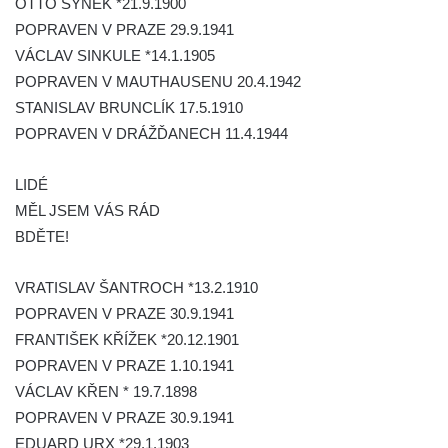
OTTO SYNEK *21.9.1900
Kenotaf Heinricha Klause na hřbitově v
POPRAVEN V PRAZE 29.9.1941
Dolním Podluží
VÁCLAV SINKULE *14.1.1905
Kenotaf Josefa Stolle na hřbitově v Dolním
POPRAVEN V MAUTHAUSENU 20.4.1942
Podluží
STANISLAV BRUNCLÍK 17.5.1910
Pomník obětem 1. světové války na
POPRAVEN V DRÁŽĎANECH 11.4.1944
židovském hřbitově v Mostě
Hrob Aloise Podrábského na hřbitově v
LIDÉ
Račicích
MĚL JSEM VÁS RÁD
Pamětní deska Miroslava Švice na domě
BDĚTE!
čp. 43 v Lužci nad Vltavou
VRATISLAV ŠANTROCH *13.2.1910
Pomník obětem 2. světové války v ulici 1.
POPRAVEN V PRAZE 30.9.1941
máje v Lužci nad Vltavou
FRANTIŠEK KŘÍŽEK *20.12.1901
Pomník obětem válek v ulici 1. máje v Lužci
POPRAVEN V PRAZE 1.10.1941
nad Vltavou
VÁCLAV KŘEN * 19.7.1898
Hrob Vladislava Neumana v Hostíně u
POPRAVEN V PRAZE 30.9.1941
Vojkovic
EDUARD URX *29.1.1903