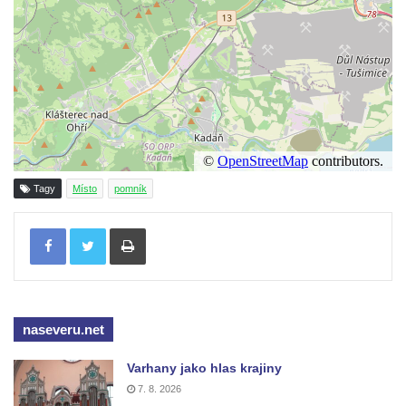
Hrob vojáků Rudé armády na hřbitově v
Račicích
Hrob Jiřího Dovhomilji na hřbitově v
Račicích
Hrob Antonína Medáčka na hřbitově v
Račicích
Hrob Josefa Moravce a Miroslava Moravce
Tagy
Místo
pomník
na hřbitově v Dobříni
Tisknout
Pomník obětem válek na hřbitově v Dobříni
Pomník obětem 1. světové války v Lužici
Kenotaf Josefa Matese na hřbitově v Lužici
Pamětní deska Giuseppe Capella na
naseveru.net
hřbitově v Lužici
Kenotaf Emila Miksche na hřbitově v Lužici
Varhany jako hlas krajiny
7. 8. 2026
Kenotaf Antonína Krause na hřbitově v