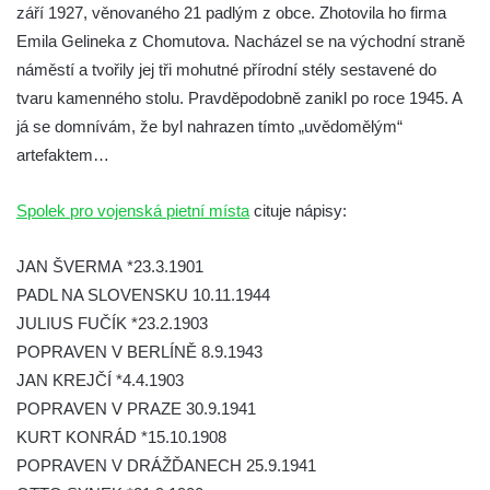
září 1927, věnovaného 21 padlým z obce. Zhotovila ho firma
Pomník obětem 1. a 2. světové války v
Emila Gelineka z Chomutova. Nacházel se na východní straně
Římově
náměstí a tvořily jej tři mohutné přírodní stély sestavené do
Hrob Petera Korgera a Petra Štindla na
tvaru kamenného stolu. Pravděpodobně zanikl po roce 1945. A
hřbitově v Římově
já se domnívám, že byl nahrazen tímto „uvědomělým“
Pomník obětem 1. světové války v Dolním
artefaktem…
Předoníně
Spolek pro vojenská pietní místa
Pomník obětem 2. světové války v Plavu
cituje nápisy:
Pamětní deska obětem 1. světové války v
JAN ŠVERMA *23.3.1901
Plavu
PADL NA SLOVENSKU 10.11.1944
Kenotaf Pepiho Meisela na hřbitově v
JULIUS FUČÍK *23.2.1903
Dolním Podluží
POPRAVEN V BERLÍNĚ 8.9.1943
Kenotaf Leopolda Malata na hřbitově v
JAN KREJČÍ *4.4.1903
Dolním Podluží
POPRAVEN V PRAZE 30.9.1941
Kenotaf Antona Klause na hřbitově v
KURT KONRÁD *15.10.1908
Dolním Podluží
POPRAVEN V DRÁŽĎANECH 25.9.1941