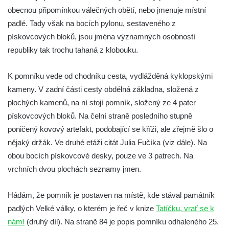
Pomník obětem válek na Náměstí v
obecnou připomínkou válečných obětí, nebo jmenuje místní
Kamenném Újezdě
padlé. Tady však na bocích pylonu, sestaveného z
Kenotaf Jana Mojžiše na hřbitově ve
pískovcových bloků, jsou jména významných osobností
Velešíně
republiky tak trochu tahaná z klobouku.
Kenotaf Josefa Jílka na hřbitově ve
K pomníku vede od chodníku cesta, vydlážděná kyklopskými
Velešíně
kameny. V zadní části cesty obdélná základna, složená z
Hrob Jana Foitla na hřbitově ve Velešíně
plochých kamenů, na ní stojí pomník, složený ze 4 pater
Hrob Ludvíka Tůmy na hřbitově ve Velešíně
pískovcových bloků. Na čelní straně posledního stupně
Hrob Josefa Havla na hřbitově ve Velešíně
poničený kovový artefakt, podobající se kříži, ale zřejmě šlo o
Pomník obětem 2. světové války na hřbitově
nějaký držák. Ve druhé etáži citát Julia Fučíka (viz dále). Na
u kostela svatého Václava ve Velešíně
obou bocích pískovcové desky, pouze ve 3 patrech. Na
Pamětní deska 240 MILES TO FREEDOM u
vrchních dvou plochách seznamy jmen.
pomníku obětem válek na náměstí J. V.
Hádám, že pomník je postaven na místě, kde stával památník
Kamarýta ve Velešíně
padlých Velké války, o kterém je řeč v knize
Tatíčku, vrať se k
Pomník obětem 1. a 2. světové války na
nám!
(druhý díl). Na straně 84 je popis pomníku odhaleného 25.
náměstí J. V. Kamarýta ve Velešíně