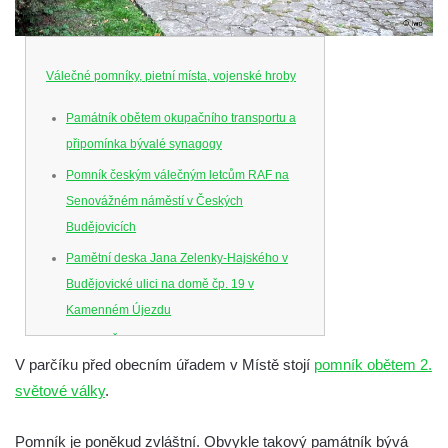
Válečné pomníky, pietní místa, vojenské hroby
Památník obětem okupačního transportu a
připomínka bývalé synagogy
Pomník českým válečným letcům RAF na
Senovážném náměstí v Českých
Budějovicích
Pamětní deska Jana Zelenky-Hajského v
Budějovické ulici na domě čp. 19 v
Kamenném Újezdu
Kenotaf Šimona Valhy na starém hřbitově v
V parčíku před obecním úřadem v Místě stojí
pomník obětem 2.
Kamenném Újezdě
světové války
.
Kenotaf Václava B. Hájka na starém
hřbitově v Kamenném Újezdě
Pomník je poněkud zvláštní. Obvykle takový památník bývá