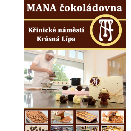
koncentračního tábora v Tovární ulici v
Rychnově u Jablonce nad Nisou
Kenotaf Alfreda Langa na hřbitově v Krásné
u Pěnčína
Kenotaf Emila Posselta na hřbitově v
Krásné u Pěnčína
Kenotaf Edmunda Andera na hřbitově v
Krásné u Pěnčína
Hřbitovní kaple rodiny Fiedler na hřbitově v
Teplicích nad Metují
Kenotaf Franze Ruseho na hřbitově v
Teplicích nad Metují
Pomník obětem 2. světové války na hřbitově
v Teplicích nad Metují
Hrob Waltera Hilleho na hřbitově ve Vlčí
Hoře