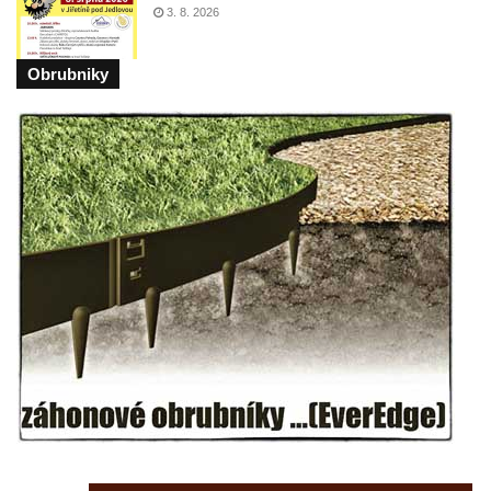
3. 8. 2026
Základní škole Tyršova v Rumburku
Socha Nepokořený v parku Rumburské
Obrubniky
vzpoury v Rumburku
Pamětní deska obětem holokaustu u
židovského hřbitova v Kovanicích
Pamětní deska legionářům na Obecním
úřadě v Kovanicích
Pomník obětem 1. světové války v
Kovanicích
Pomník obětem válek v Kněževsi
Pamětní deska Rudé armádě na radnici v
Trutnově
Pomník obětem koncentračního tábora na
hřbitově v Rychnově u Jablonce nad Nisou
Pomník pracovního nasazení vězňů