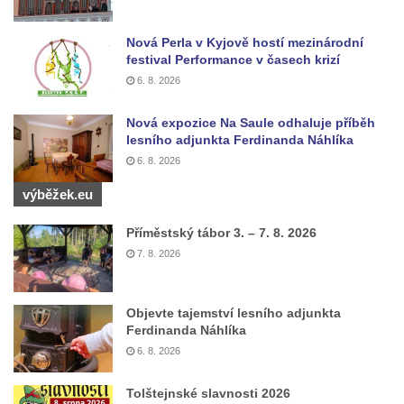
Lužici
Pomník vojákům Rudé armády na hřbitově
Nová Perla v Kyjově hostí mezinárodní
festival Performance v časech krizí
v Kozlech
6. 8. 2026
Pamětní deska pochodu smrti v Saupsdorfu
Pomník obětem 2. světové války v parku
Nová expozice Na Saule odhaluje příběh
lesního adjunkta Ferdinanda Náhlíka
Walthera von der Vogelweide v Duchcově
6. 8. 2026
Památník obětem holokaustu v Lipové ulici
v Duchcově
výběžek.eu
Pomník obětem válek v Jeníkově
Příměstský tábor 3. – 7. 8. 2026
Pamětní deska obětem 1. světové války na
7. 8. 2026
kapli Panny Marie v Lahošti
Pomník obětem 2. světové války v parku v
Objevte tajemství lesního adjunkta
Mikulášovicích
Ferdinanda Náhlíka
Pomník obětem bombardování 8. 5. 1945 v
6. 8. 2026
ulici U Plovárny ve Frýdlantu
Tolštejnské slavnosti 2026
Pamětní deska Rumburské vzpoury na