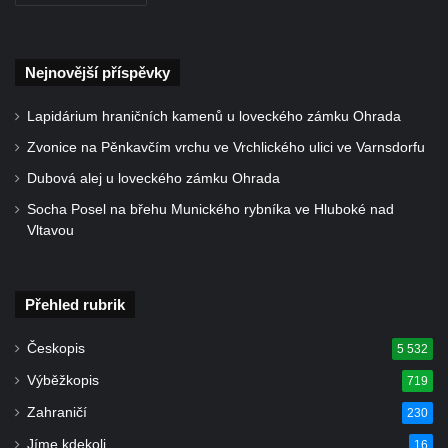
Pomník padlým rudoarmějcům na hřbitově
v Dubé
Pomník obětem 2. světové války v Dubé
Nejnovější příspěvky
Pomník obětem Rumburské vzpoury u
Lapidárium hraničních kamenů u loveckého zámku Ohrada
hřbitova v Rumburku
Zvonice na Pěnkavčím vrchu ve Vrchlického ulici ve Varnsdorfu
Pomník obětem 1. světové války na hřbitově
ve Velkém Šenově
Dubová alej u loveckého zámku Ohrada
Hrob Petra Záhorky na hřbitově ve Velkém
Socha Posel na břehu Munického rybníka ve Hluboké nad
Vltavou
Šenově
Hrob Rudolfa Hovorky na hřbitově ve
Velkém Šenově
Přehled rubrik
Hrob Ondreje Gurina na hřbitově ve Velkém
Českopis
Šenově
5 532
Hrob Heinricha Hoffmanna na hřbitově ve
Výběžkopis
719
Velkém Šenově
Zahraničí
230
Hrob Heinricha Wünscheho na hřbitově ve
Jíme kdekoli
16