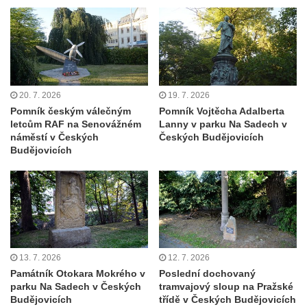
nad Ploučnicí
Pamětní deska Samuela Fullera na zámku
v Sokolově
Kenotaf Ericha Ullmanna na hřbitově
Šumburk nad Desnou v Tanvaldu
20. 7. 2026
19. 7. 2026
Hrob Pavla Patušnika na hřbitově Šumburk
Pomník českým válečným
Pomník Vojtěcha Adalberta
letcům RAF na Senovážném
Lanny v parku Na Sadech v
nad Desnou v Tanvaldu
náměstí v Českých
Českých Budějovicích
Hrob sovětských dětí na hřbitově Šumburk
Budějovicích
nad Desnou v Tanvaldu
Pomník prvního a druhého odboje v
Tanvaldu
Kenotaf Josefa Staritze na hřbitově ve
Starých Křečanech
13. 7. 2026
12. 7. 2026
Hrob Antona Reintsche na hřbitově ve
Památník Otokara Mokrého v
Poslední dochovaný
Starých Křečanech
parku Na Sadech v Českých
tramvajový sloup na Pražské
Budějovicích
třídě v Českých Budějovicích
Hrob rodiny Klingerových na hřbitově ve