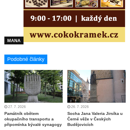
Kenotaf Oskara Ringelhana na hřbitově v
Benešově nad Ploučnicí
Kenotaf Augusta Michela na hřbitově v
Benešově nad Ploučnicí
Hrob Šumových na hřbitově v Benešově
MANA
nad Ploučnicí
Hrob Theodora Sommera na hřbitově v
Podobné články
Benešově nad Ploučnicí
Hrob Wendelina Janiche na hřbitově v
Benešově nad Ploučnicí
Hrob Christodoulona Panayiotise na
hřbitově v Benešově nad Ploučnicí
Hrob Franze Wünsche na hřbitově v
27. 7. 2026
26. 7. 2026
Benešově nad Ploučnicí
Památník obětem
Socha Jana Valeria Jirsíka u
okupačního transportu a
Černé věže v Českých
Pamětní desky obětem 1. světové války v
připomínka bývalé synagogy
Budějovicích
kapli Panny Marie Bolestné v Benešově