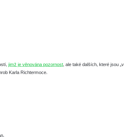
stí,
jimž je věnována pozornost
, ale také dalších, které jsou „v
hrob Karla Richtermoce.
án.