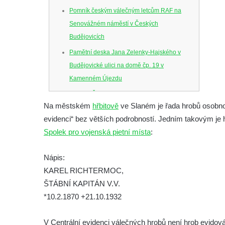
Pomník českým válečným letcům RAF na
Senovážném náměstí v Českých
Budějovicích
Pamětní deska Jana Zelenky-Hajského v
Budějovické ulici na domě čp. 19 v
Kamenném Újezdu
Kenotaf Šimona Valhy na starém hřbitově v
Na městském
hřbitově
ve Slaném je řada hrobů osobno
Kamenném Újezdě
evidenci“ bez větších podrobností. Jedním takovým je 
Kenotaf Václava B. Hájka na starém
Spolek pro vojenská pietní místa
:
hřbitově v Kamenném Újezdě
Pomník obětem válek na Náměstí v
Nápis:
Kamenném Újezdě
KAREL RICHTERMOC,
Kenotaf Jana Mojžiše na hřbitově ve
ŠTÁBNÍ KAPITÁN V.V.
Velešíně
*10.2.1870 +21.10.1932
Kenotaf Josefa Jílka na hřbitově ve
V Centrální evidenci válečných hrobů není hrob evidov
Velešíně