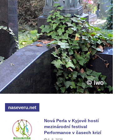
naseveru.net
Nová Perla v Kyjově hostí
mezinárodní festival
Performance v časech krizí
6. 8. 2026