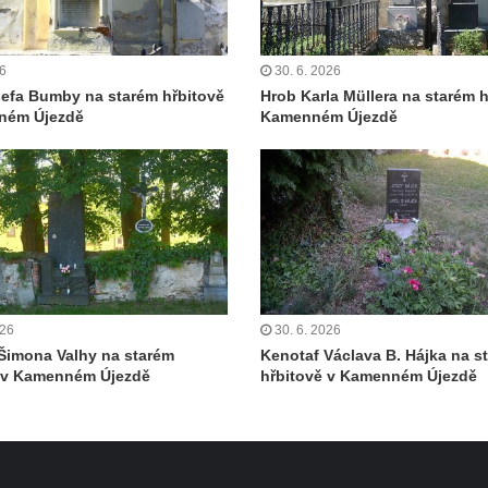
26
30. 6. 2026
efa Bumby na starém hřbitově
Hrob Karla Müllera na starém h
ném Újezdě
Kamenném Újezdě
026
30. 6. 2026
Šimona Valhy na starém
Kenotaf Václava B. Hájka na s
ě v Kamenném Újezdě
hřbitově v Kamenném Újezdě