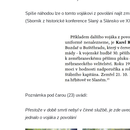
Hrob Jana Foitla na hřbitově ve Velešíně
Spíše náhodou lze o tomto vojákovi z povolání najít z
Hrob Ludvíka Tůmy na hřbitově ve Velešíně
(Sborník z historické konference Slaný a Slánsko ve XX.
Hrob Josefa Havla na hřbitově ve Velešíně
Pomník obětem 2. světové války na hřbitově
u kostela svatého Václava ve Velešíně
Pamětní deska 240 MILES TO FREEDOM u
pomníku obětem válek na náměstí J. V.
Kamarýta ve Velešíně
Pomník obětem 1. a 2. světové války na
náměstí J. V. Kamarýta ve Velešíně
Pomník obětem 1. a 2. světové války v
Poznámka pod čarou (23) uvádí:
Římově
Hrob Petera Korgera a Petra Štindla na
Přestože v době smrti nebyl v činné službě, je zde uve
hřbitově v Římově
jednalo o vojáka z povolání
Pomník obětem 1. světové války v Dolním