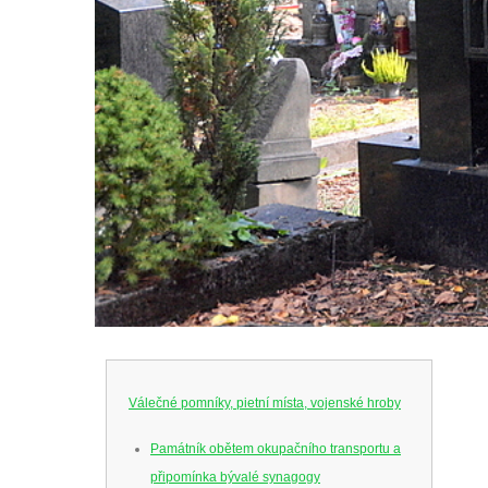
Válečné pomníky, pietní místa, vojenské hroby
Památník obětem okupačního transportu a
připomínka bývalé synagogy