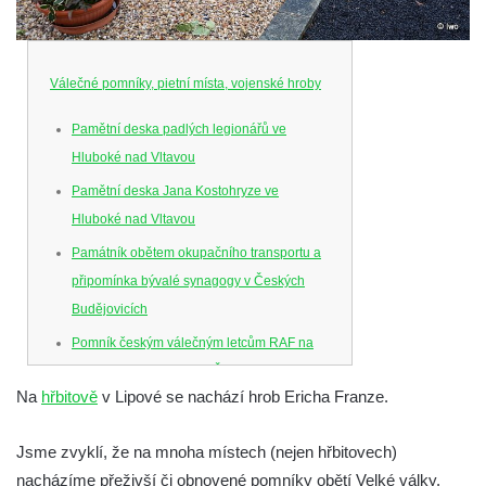
Válečné pomníky, pietní místa, vojenské hroby
Pamětní deska padlých legionářů ve
Hluboké nad Vltavou
Pamětní deska Jana Kostohryze ve
Hluboké nad Vltavou
Památník obětem okupačního transportu a
připomínka bývalé synagogy v Českých
Budějovicích
Pomník českým válečným letcům RAF na
Senovážném náměstí v Českých
Na
hřbitově
v Lipové se nachází hrob Ericha Franze.
Budějovicích
Pamětní deska Jana Zelenky-Hajského v
Jsme zvyklí, že na mnoha místech (nejen hřbitovech)
Budějovické ulici na domě čp. 19 v
nacházíme přeživší či obnovené pomníky obětí Velké války.