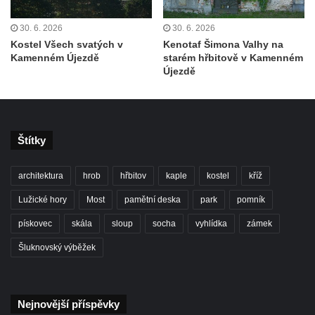
Teplicích nad Metují
30. 6. 2026
30. 6. 2026
Pomník obětem 2. světové války na hřbitově
Kostel Všech svatých v
Kenotaf Šimona Valhy na
v Teplicích nad Metují
Kamenném Újezdě
starém hřbitově v Kamenném
Hrob Waltera Hilleho na hřbitově ve Vlčí
Újezdě
Hoře
Kenotaf Oskara Ringelhana na hřbitově v
Benešově nad Ploučnicí
Štítky
Kenotaf Augusta Michela na hřbitově v
Benešově nad Ploučnicí
architektura
hrob
hřbitov
kaple
kostel
kříž
Hrob Šumových na hřbitově v Benešově
Lužické hory
Most
pamětní deska
park
pomník
nad Ploučnicí
pískovec
skála
sloup
socha
vyhlídka
zámek
Hrob Theodora Sommera na hřbitově v
Benešově nad Ploučnicí
Šluknovský výběžek
Hrob Wendelina Janiche na hřbitově v
Benešově nad Ploučnicí
Nejnovější příspěvky
Hrob Christodoulona Panayiotise na