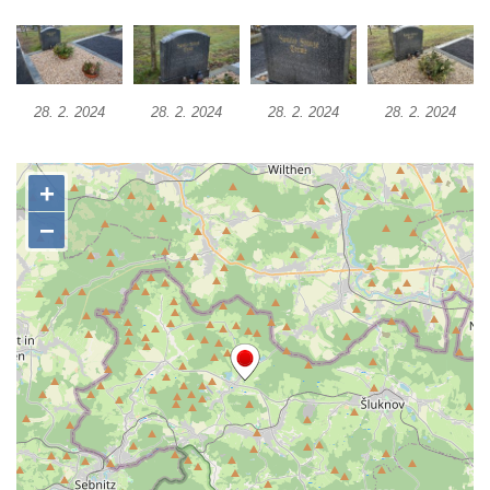
Pamětní deska 240 MILES TO FREEDOM u
pomníku obětem válek na náměstí J. V.
Kamarýta ve Velešíně
28. 2. 2024
28. 2. 2024
28. 2. 2024
28. 2. 2024
Pomník obětem 1. a 2. světové války na
náměstí J. V. Kamarýta ve Velešíně
Pomník obětem 1. a 2. světové války v
Římově
Hrob Petera Korgera a Petra Štindla na
hřbitově v Římově
Pomník obětem 1. světové války v Dolním
Předoníně
Pomník obětem 2. světové války v Plavu
Pamětní deska obětem 1. světové války v
Plavu
Kenotaf Pepiho Meisela na hřbitově v
Dolním Podluží