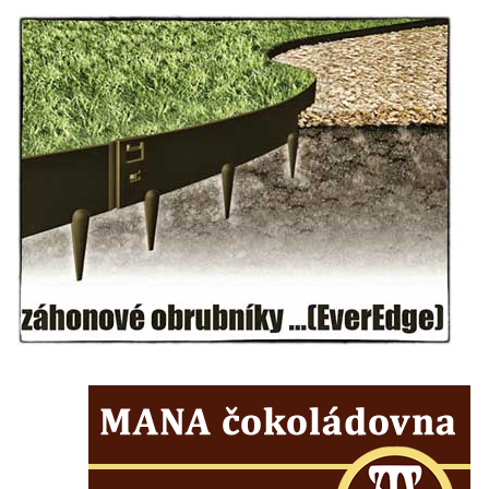
silnice severně od Lužce nad Vltavou
Kenotaf Alfeda Harnische na hřbitově v
Hrobčicích
Pomník obětem válek v Hrobčicích
Pomník obětem válek v Mirošovicích
Hrob vojáků Rudé armády na hřbitově v
Račicích
Hrob Jiřího Dovhomilji na hřbitově v
Račicích
Hrob Antonína Medáčka na hřbitově v
Račicích
Hrob Josefa Moravce a Miroslava Moravce
na hřbitově v Dobříni
Pomník obětem válek na hřbitově v Dobříni
Pomník obětem 1. světové války v Lužici