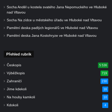
hřbitově v Benešově nad Ploučnicí
Socha Anděl u kostela svatého Jana Nepomuckého ve Hluboké
Hrob Franze Wünsche na hřbitově v
nad Vltavou
Benešově nad Ploučnicí
Socha Na zídce u městského úřadu ve Hluboké nad Vltavou
Pamětní desky obětem 1. světové války v
Pamětní deska padlých legionářů ve Hluboké nad Vltavou
kapli Panny Marie Bolestné v Benešově
Pamětní deska Jana Kostohryze ve Hluboké nad Vltavou
nad Ploučnicí
Pamětní deska Samuela Fullera na zámku
v Sokolově
Přehled rubrik
Kenotaf Ericha Ullmanna na hřbitově
Českopis
5 536
Šumburk nad Desnou v Tanvaldu
Výběžkopis
719
Hrob Pavla Patušnika na hřbitově Šumburk
Zahraničí
230
nad Desnou v Tanvaldu
Jíme kdekoli
16
Hrob sovětských dětí na hřbitově Šumburk
nad Desnou v Tanvaldu
Na houby kamkoli
10
Pomník prvního a druhého odboje v
Kdokoli
4
Tanvaldu