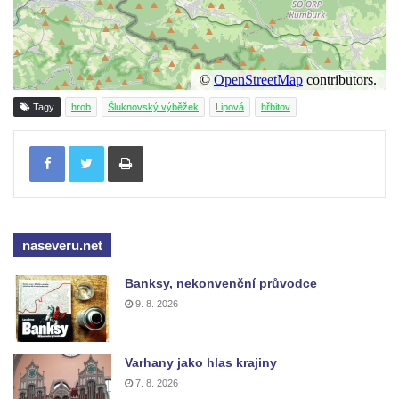
Kenotaf Leopolda Malata na hřbitově v
Dolním Podluží
Kenotaf Antona Klause na hřbitově v
Dolním Podluží
Tagy
hrob
Šluknovský výběžek
Lipová
hřbitov
Kenotaf Heinricha Klause na hřbitově v
Tisknout
Dolním Podluží
Kenotaf Josefa Stolle na hřbitově v Dolním
Podluží
Pomník obětem 1. světové války na
naseveru.net
židovském hřbitově v Mostě
Hrob Aloise Podrábského na hřbitově v
Banksy, nekonvenční průvodce
Račicích
9. 8. 2026
Pamětní deska Miroslava Švice na domě
čp. 43 v Lužci nad Vltavou
Varhany jako hlas krajiny
Pomník obětem 2. světové války v ulici 1.
7. 8. 2026