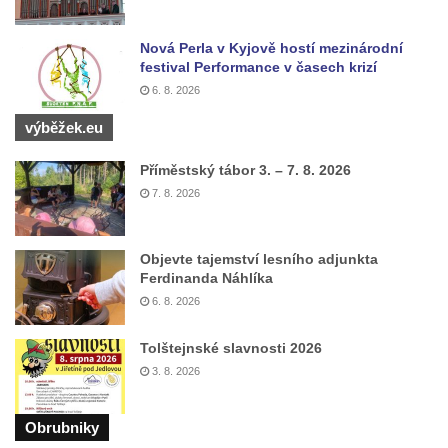
máje v Lužci nad Vltavou
Pomník obětem válek v ulici 1. máje v Lužci
Nová Perla v Kyjově hostí mezinárodní
nad Vltavou
festival Performance v časech krizí
6. 8. 2026
Hrob Vladislava Neumana v Hostíně u
Vojkovic
výběžek.eu
Pomník obětem válek před hřbitovem v
Příměstský tábor 3. – 7. 8. 2026
Hostíně u Vojkovic
7. 8. 2026
Kenotaf Václava Floriána na hřbitově v
Lužci nad Vltavou
Objevte tajemství lesního adjunkta
Kenotaf Miloslava Švice na hřbitově v Lužci
Ferdinanda Náhlíka
nad Vltavou
6. 8. 2026
Hrob Václava Kufnera na hřbitově v Lužci
Tolštejnské slavnosti 2026
nad Vltavou
3. 8. 2026
Pomník vojákům Rudé armády na hřbitově
v Lužci nad Vltavou
Obrubniky
Pomník Ladislava Sedláčka a Karla Pelce u