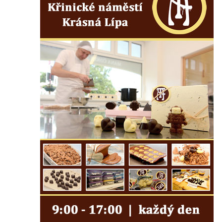
Kenotaf Josefa Matese na hřbitově v Lužici
Pamětní deska Giuseppe Capella na
hřbitově v Lužici
Kenotaf Emila Miksche na hřbitově v Lužici
Kenotaf Antonína Krause na hřbitově v
Lužici
Pomník vojákům Rudé armády na hřbitově
v Kozlech
Pamětní deska pochodu smrti v Saupsdorfu
Pomník obětem 2. světové války v parku
Walthera von der Vogelweide v Duchcově
Památník obětem holokaustu v Lipové ulici
v Duchcově
Pomník obětem válek v Jeníkově
Pamětní deska obětem 1. světové války na
kapli Panny Marie v Lahošti