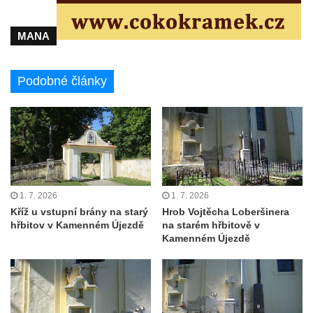
Pomník obětem 2. světové války v parku v
Mikulášovicích
MANA
Pomník obětem bombardování 8. 5. 1945 v
ulici U Plovárny ve Frýdlantu
Podobné články
Pamětní deska Rumburské vzpoury na
Základní škole Tyršova v Rumburku
Socha Nepokořený v parku Rumburské
vzpoury v Rumburku
Pamětní deska obětem holokaustu u
židovského hřbitova v Kovanicích
1. 7. 2026
1. 7. 2026
Kříž u vstupní brány na starý
Hrob Vojtěcha Loberšinera
Pamětní deska legionářům na Obecním
hřbitov v Kamenném Újezdě
na starém hřbitově v
úřadě v Kovanicích
Kamenném Újezdě
Pomník obětem 1. světové války v
Kovanicích
Pomník obětem válek v Kněževsi