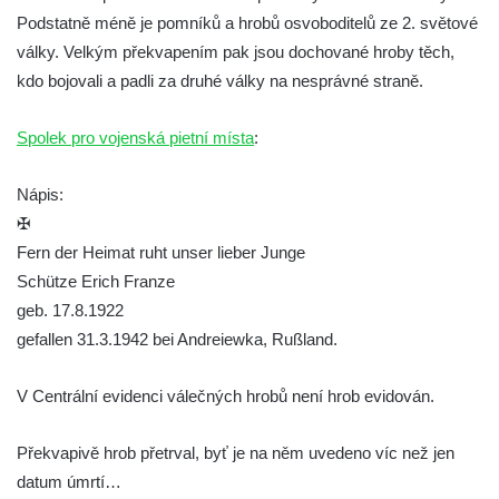
Kamenném Újezdu
Podstatně méně je pomníků a hrobů osvoboditelů ze 2. světové
Kenotaf Šimona Valhy na starém hřbitově v
války. Velkým překvapením pak jsou dochované hroby těch,
Kamenném Újezdě
kdo bojovali a padli za druhé války na nesprávné straně.
Kenotaf Václava B. Hájka na starém
hřbitově v Kamenném Újezdě
Spolek pro vojenská pietní místa
:
Pomník obětem válek na Náměstí v
Nápis:
Kamenném Újezdě
✠
Kenotaf Jana Mojžiše na hřbitově ve
Fern der Heimat ruht unser lieber Junge
Velešíně
Schütze Erich Franze
Kenotaf Josefa Jílka na hřbitově ve
geb. 17.8.1922
Velešíně
gefallen 31.3.1942 bei Andreiewka, Rußland.
Hrob Jana Foitla na hřbitově ve Velešíně
Hrob Ludvíka Tůmy na hřbitově ve Velešíně
V Centrální evidenci válečných hrobů není hrob evidován.
Hrob Josefa Havla na hřbitově ve Velešíně
Překvapivě hrob přetrval, byť je na něm uvedeno víc než jen
Pomník obětem 2. světové války na hřbitově
datum úmrtí…
u kostela svatého Václava ve Velešíně