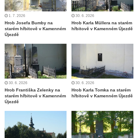
Pamětní deska Rudé armádě na radnici v
Trutnově
1. 7. 2026
30. 6. 2026
Pomník obětem koncentračního tábora na
Hrob Josefa Bumby na
Hrob Karla Müllera na starém
hřbitově v Rychnově u Jablonce nad Nisou
starém hřbitově v Kamenném
hřbitově v Kamenném Újezdě
Újezdě
Pomník pracovního nasazení vězňů
koncentračního tábora v Tovární ulici v
Rychnově u Jablonce nad Nisou
Kenotaf Alfreda Langa na hřbitově v Krásné
u Pěnčína
Kenotaf Emila Posselta na hřbitově v
30. 6. 2026
30. 6. 2026
Krásné u Pěnčína
Hrob Františka Zelenky na
Hrob Karla Tomka na starém
starém hřbitově v Kamenném
hřbitově v Kamenném Újezdě
Kenotaf Edmunda Andera na hřbitově v
Újezdě
Krásné u Pěnčína
Hřbitovní kaple rodiny Fiedler na hřbitově v
Teplicích nad Metují
Kenotaf Franze Ruseho na hřbitově v