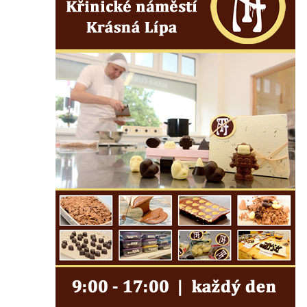
Pamětní deska obětem 1. světové války na
kapli Panny Marie v Lahošti
Pomník obětem 2. světové války v parku v
Mikulášovicích
Pomník obětem bombardování 8. 5. 1945 v
ulici U Plovárny ve Frýdlantu
Pamětní deska Rumburské vzpoury na
Základní škole Tyršova v Rumburku
Socha Nepokořený v parku Rumburské
vzpoury v Rumburku
Pamětní deska obětem holokaustu u
židovského hřbitova v Kovanicích
Pamětní deska legionářům na Obecním
úřadě v Kovanicích
Pomník obětem 1. světové války v
Kovanicích