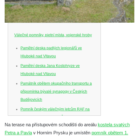
Válečné pomníky, pietní místa, vojenské hroby
Pamětní deska padlých legionářů ve
Hluboké nad Vltavou
Pamětní deska Jana Kostohryze ve
Hluboké nad Vltavou
Památník obětem okupačního transportu a
připomínka bývalé synagogy v Českých
Budějovicích
Pomník českým válečným letcům RAF na
Senovážném náměstí v Českých
Na terase na přístupovém schodišti do areálu
kostela svatých
Budějovicích
Petra a Pavla
v Horním Prysku je umístěn
pomník obětem 1.
Pamětní deska Jana Zelenky-Hajského v