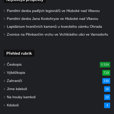
Pomník prvního a druhého odboje v
Tanvaldu
Pamětní deska padlých legionářů ve Hluboké nad Vltavou
Kenotaf Josefa Staritze na hřbitově ve
Pamětní deska Jana Kostohryze ve Hluboké nad Vltavou
Starých Křečanech
Lapidárium hraničních kamenů u loveckého zámku Ohrada
Hrob Antona Reintsche na hřbitově ve
Zvonice na Pěnkavčím vrchu ve Vrchlického ulici ve Varnsdorfu
Starých Křečanech
Hrob rodiny Klingerových na hřbitově ve
Starých Křečanech
Přehled rubrik
Pomník obětem 1. světové války v
Českopis
5 534
Tyršových sadech v Jablonci nad Nisou
Výběžkopis
719
Pamětní desky obětem 1. světové války na
kapli svaté Alžběty Durynské v Dolních
Zahraničí
230
Křečanech
Jíme kdekoli
16
Pomník Theodora Körnera v Tyršově ulici v
Na houby kamkoli
10
Šluknově
Kdokoli
4
Pomník Františka Josefa I. u křížové cesty