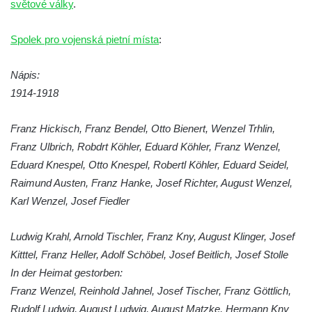
světové války
.
Budějovické ulici na domě čp. 19 v
Kamenném Újezdu
Spolek pro vojenská pietní místa
:
Kenotaf Šimona Valhy na starém hřbitově v
Kamenném Újezdě
Nápis:
Kenotaf Václava B. Hájka na starém
1914-1918
hřbitově v Kamenném Újezdě
Franz Hickisch, Franz Bendel, Otto Bienert, Wenzel Trhlin,
Pomník obětem válek na Náměstí v
Franz Ulbrich, Robdrt Köhler, Eduard Köhler, Franz Wenzel,
Kamenném Újezdě
Eduard Knespel, Otto Knespel, Robertl Köhler, Eduard Seidel,
Kenotaf Jana Mojžiše na hřbitově ve
Raimund Austen, Franz Hanke, Josef Richter, August Wenzel,
Velešíně
Karl Wenzel, Josef Fiedler
Kenotaf Josefa Jílka na hřbitově ve
Velešíně
Ludwig Krahl, Arnold Tischler, Franz Kny, August Klinger, Josef
Hrob Jana Foitla na hřbitově ve Velešíně
Kitttel, Franz Heller, Adolf Schöbel, Josef Beitlich, Josef Stolle
Hrob Ludvíka Tůmy na hřbitově ve Velešíně
In der Heimat gestorben:
Franz Wenzel, Reinhold Jahnel, Josef Tischer, Franz Göttlich,
Hrob Josefa Havla na hřbitově ve Velešíně
Rudolf Ludwig, August Ludwig, August Matzke, Hermann Kny
Pomník obětem 2. světové války na hřbitově