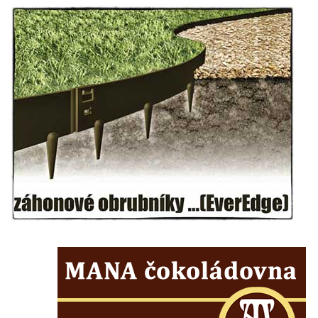
Pomník obětem 1. světové války v Lužici
Kenotaf Josefa Matese na hřbitově v Lužici
Pamětní deska Giuseppe Capella na
hřbitově v Lužici
Kenotaf Emila Miksche na hřbitově v Lužici
Kenotaf Antonína Krause na hřbitově v
Lužici
Pomník vojákům Rudé armády na hřbitově
v Kozlech
Pamětní deska pochodu smrti v Saupsdorfu
Pomník obětem 2. světové války v parku
Walthera von der Vogelweide v Duchcově
Památník obětem holokaustu v Lipové ulici
v Duchcově
Pomník obětem válek v Jeníkově