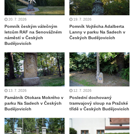
Kenotaf Franze Ruseho na hřbitově v
Teplicích nad Metují
20. 7. 2026
19. 7. 2026
Pomník obětem 2. světové války na hřbitově
Pomník českým válečným
Pomník Vojtěcha Adalberta
v Teplicích nad Metují
letcům RAF na Senovážném
Lanny v parku Na Sadech v
náměstí v Českých
Českých Budějovicích
Hrob Waltera Hilleho na hřbitově ve Vlčí
Budějovicích
Hoře
Kenotaf Oskara Ringelhana na hřbitově v
Benešově nad Ploučnicí
Kenotaf Augusta Michela na hřbitově v
Benešově nad Ploučnicí
13. 7. 2026
12. 7. 2026
Hrob Šumových na hřbitově v Benešově
Památník Otokara Mokrého v
Poslední dochovaný
nad Ploučnicí
parku Na Sadech v Českých
tramvajový sloup na Pražské
Hrob Theodora Sommera na hřbitově v
Budějovicích
třídě v Českých Budějovicích
Benešově nad Ploučnicí
Hrob Wendelina Janiche na hřbitově v
Benešově nad Ploučnicí