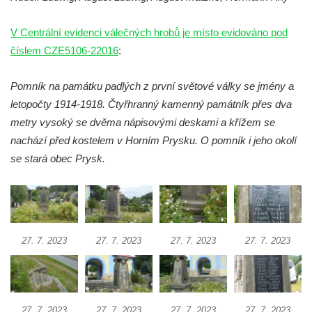
u kostela svatého Václava ve Velešíně
V Centrální evidenci válečných hrobů je místo evidováno pod
Pamětní deska 240 MILES TO FREEDOM u
číslem CZE5106-22016
:
pomníku obětem válek na náměstí J. V.
Kamarýta ve Velešíně
Pomník na památku padlých z první světové války se jmény a
Pomník obětem 1. a 2. světové války na
letopočty 1914-1918. Čtyřhranný kamenný památník přes dva
náměstí J. V. Kamarýta ve Velešíně
metry vysoký se dvěma nápisovými deskami a křížem se
Pomník obětem 1. a 2. světové války v
nachází před kostelem v Horním Prysku. O pomník i jeho okolí
Římově
se stará obec Prysk.
Hrob Petera Korgera a Petra Štindla na
hřbitově v Římově
Pomník obětem 1. světové války v Dolním
Předoníně
27. 7. 2023
27. 7. 2023
27. 7. 2023
27. 7. 2023
Pomník obětem 2. světové války v Plavu
Pamětní deska obětem 1. světové války v
Plavu
27. 7. 2023
27. 7. 2023
27. 7. 2023
27. 7. 2023