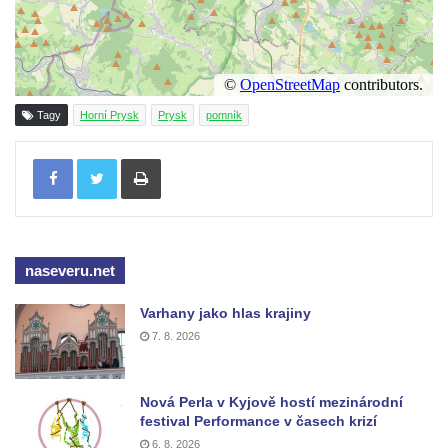
Pomník obětem 2. světové války v ulici 1.
máje v Lužci nad Vltavou
Pomník obětem válek v ulici 1. máje v Lužci
nad Vltavou
Tagy
Horní Prysk
Prysk
pomník
Hrob Vladislava Neumana v Hostíně u
Vojkovic
Tisknout
Pomník obětem válek před hřbitovem v
Hostíně u Vojkovic
Kenotaf Václava Floriána na hřbitově v
naseveru.net
Lužci nad Vltavou
Kenotaf Miloslava Švice na hřbitově v Lužci
Varhany jako hlas krajiny
nad Vltavou
7. 8. 2026
Hrob Václava Kufnera na hřbitově v Lužci
nad Vltavou
Nová Perla v Kyjově hostí mezinárodní
Pomník vojákům Rudé armády na hřbitově
festival Performance v časech krizí
v Lužci nad Vltavou
6. 8. 2026