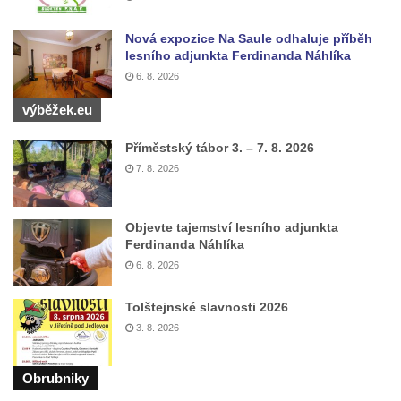
Pomník Ladislava Sedláčka a Karla Pelce u
Nová expozice Na Saule odhaluje příběh
silnice severně od Lužce nad Vltavou
lesního adjunkta Ferdinanda Náhlíka
Kenotaf Alfeda Harnische na hřbitově v
6. 8. 2026
Hrobčicích
výběžek.eu
Pomník obětem válek v Hrobčicích
Příměstský tábor 3. – 7. 8. 2026
Pomník obětem válek v Mirošovicích
7. 8. 2026
Hrob vojáků Rudé armády na hřbitově v
Račicích
Objevte tajemství lesního adjunkta
Hrob Jiřího Dovhomilji na hřbitově v
Ferdinanda Náhlíka
Račicích
6. 8. 2026
Hrob Antonína Medáčka na hřbitově v
Račicích
Tolštejnské slavnosti 2026
3. 8. 2026
Hrob Josefa Moravce a Miroslava Moravce
na hřbitově v Dobříni
Obrubniky
Pomník obětem válek na hřbitově v Dobříni