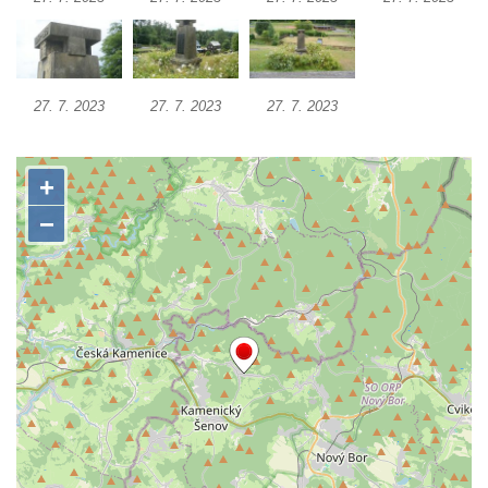
Kenotaf Pepiho Meisela na hřbitově v
Dolním Podluží
Kenotaf Leopolda Malata na hřbitově v
Dolním Podluží
27. 7. 2023
27. 7. 2023
27. 7. 2023
Kenotaf Antona Klause na hřbitově v
Dolním Podluží
Kenotaf Heinricha Klause na hřbitově v
Dolním Podluží
Kenotaf Josefa Stolle na hřbitově v Dolním
Podluží
Pomník obětem 1. světové války na
židovském hřbitově v Mostě
Hrob Aloise Podrábského na hřbitově v
Račicích
Pamětní deska Miroslava Švice na domě
čp. 43 v Lužci nad Vltavou