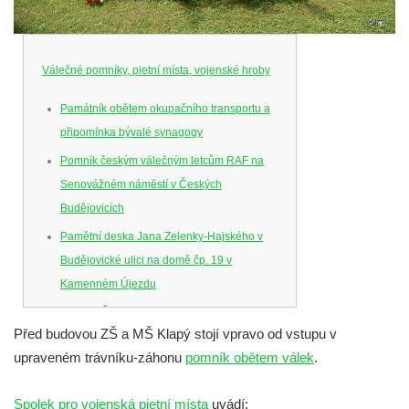
Válečné pomníky, pietní místa, vojenské hroby
Památník obětem okupačního transportu a
připomínka bývalé synagogy
Pomník českým válečným letcům RAF na
Senovážném náměstí v Českých
Budějovicích
Pamětní deska Jana Zelenky-Hajského v
Budějovické ulici na domě čp. 19 v
Kamenném Újezdu
Kenotaf Šimona Valhy na starém hřbitově v
Před budovou ZŠ a MŠ Klapý stojí vpravo od vstupu v
Kamenném Újezdě
upraveném trávníku-záhonu
pomník obětem válek
.
Kenotaf Václava B. Hájka na starém
hřbitově v Kamenném Újezdě
Spolek pro vojenská pietní místa
uvádí: