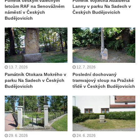
Pomník českým válečným
Pomník Vojtěcha Adalberta
koncentračního tábora v Tovární ulici v
letcům RAF na Senovážném
Lanny v parku Na Sadech v
Rychnově u Jablonce nad Nisou
náměstí v Českých
Českých Budějovicích
Budějovicích
Kenotaf Alfreda Langa na hřbitově v Krásné
u Pěnčína
Kenotaf Emila Posselta na hřbitově v
Krásné u Pěnčína
Kenotaf Edmunda Andera na hřbitově v
Krásné u Pěnčína
13. 7. 2026
12. 7. 2026
Hřbitovní kaple rodiny Fiedler na hřbitově v
Památník Otokara Mokrého v
Poslední dochovaný
parku Na Sadech v Českých
tramvajový sloup na Pražské
Teplicích nad Metují
Budějovicích
třídě v Českých Budějovicích
Kenotaf Franze Ruseho na hřbitově v
Teplicích nad Metují
Pomník obětem 2. světové války na hřbitově
v Teplicích nad Metují
Hrob Waltera Hilleho na hřbitově ve Vlčí
Hoře
29. 6. 2026
24. 6. 2026