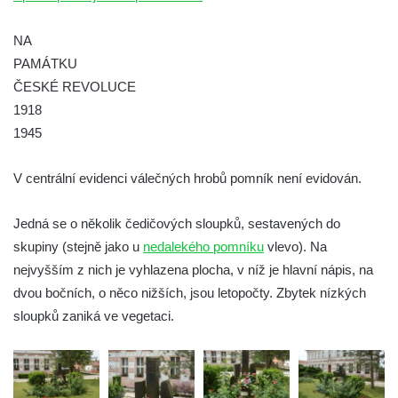
Pomník obětem válek na Náměstí v
Kamenném Újezdě
NA
Kenotaf Jana Mojžiše na hřbitově ve
PAMÁTKU
Velešíně
ČESKÉ REVOLUCE
1918
Kenotaf Josefa Jílka na hřbitově ve
1945
Velešíně
Hrob Jana Foitla na hřbitově ve Velešíně
V centrální evidenci válečných hrobů pomník není evidován.
Hrob Ludvíka Tůmy na hřbitově ve Velešíně
Hrob Josefa Havla na hřbitově ve Velešíně
Jedná se o několik čedičových sloupků, sestavených do
Pomník obětem 2. světové války na hřbitově
skupiny (stejně jako u
nedalekého pomníku
vlevo). Na
u kostela svatého Václava ve Velešíně
nejvyšším z nich je vyhlazena plocha, v níž je hlavní nápis, na
dvou bočních, o něco nižších, jsou letopočty. Zbytek nízkých
Pamětní deska 240 MILES TO FREEDOM u
sloupků zaniká ve vegetaci.
pomníku obětem válek na náměstí J. V.
Kamarýta ve Velešíně
Pomník obětem 1. a 2. světové války na
náměstí J. V. Kamarýta ve Velešíně