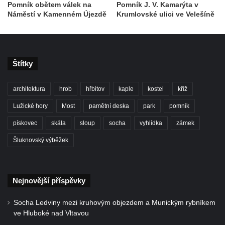
Pomník obětem válek na
Pomník J. V. Kamarýta v
Kenotaf Oskara Ringelhana na hřbitově v
Náměstí v Kamenném Újezdě
Krumlovské ulici ve Velešíně
Benešově nad Ploučnicí
Kenotaf Augusta Michela na hřbitově v
Benešově nad Ploučnicí
Štítky
Hrob Šumových na hřbitově v Benešově
nad Ploučnicí
architektura
hrob
hřbitov
kaple
kostel
kříž
Hrob Theodora Sommera na hřbitově v
Lužické hory
Most
pamětní deska
park
pomník
Benešově nad Ploučnicí
Hrob Wendelina Janiche na hřbitově v
pískovec
skála
sloup
socha
vyhlídka
zámek
Benešově nad Ploučnicí
Šluknovský výběžek
Hrob Christodoulona Panayiotise na
hřbitově v Benešově nad Ploučnicí
Hrob Franze Wünsche na hřbitově v
Nejnovější příspěvky
Benešově nad Ploučnicí
Socha Ledviny mezi kruhovým objezdem a Munickým rybníkem
Pamětní desky obětem 1. světové války v
ve Hluboké nad Vltavou
kapli Panny Marie Bolestné v Benešově