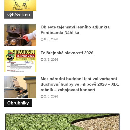
Pomník obětem válek před hřbitovem v
Hostíně u Vojkovic
výběžek.eu
Kenotaf Václava Floriána na hřbitově v
Objevte tajemství lesního adjunkta
Lužci nad Vltavou
Ferdinanda Náhlíka
Kenotaf Miloslava Švice na hřbitově v Lužci
6. 8. 2026
nad Vltavou
Tolštejnské slavnosti 2026
Hrob Václava Kufnera na hřbitově v Lužci
3. 8. 2026
nad Vltavou
Pomník vojákům Rudé armády na hřbitově
v Lužci nad Vltavou
Mezinárodní hudební festival varhanní
duchovní hudby ve Filipově 2026 – XIX.
Pomník Ladislava Sedláčka a Karla Pelce u
ročník – zahajovací koncert
silnice severně od Lužce nad Vltavou
2. 8. 2026
Kenotaf Alfeda Harnische na hřbitově v
Obrubniky
Hrobčicích
Pomník obětem válek v Hrobčicích
Pomník obětem válek v Mirošovicích