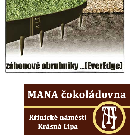
Hrob vojáků Rudé armády na hřbitově v
Račicích
Hrob Jiřího Dovhomilji na hřbitově v
Račicích
Hrob Antonína Medáčka na hřbitově v
Račicích
Hrob Josefa Moravce a Miroslava Moravce
na hřbitově v Dobříni
Pomník obětem válek na hřbitově v Dobříni
Pomník obětem 1. světové války v Lužici
Kenotaf Josefa Matese na hřbitově v Lužici
Pamětní deska Giuseppe Capella na
hřbitově v Lužici
Kenotaf Emila Miksche na hřbitově v Lužici
Kenotaf Antonína Krause na hřbitově v