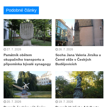
Základní škole Tyršova v Rumburku
Podobné články
Socha Nepokořený v parku Rumburské
vzpoury v Rumburku
Pamětní deska obětem holokaustu u
židovského hřbitova v Kovanicích
Pamětní deska legionářům na Obecním
úřadě v Kovanicích
27. 7. 2026
26. 7. 2026
Pomník obětem 1. světové války v
Památník obětem
Socha Jana Valeria Jirsíka u
okupačního transportu a
Černé věže v Českých
Kovanicích
připomínka bývalé synagogy
Budějovicích
Pomník obětem válek v Kněževsi
Pamětní deska Rudé armádě na radnici v
Trutnově
Pomník obětem koncentračního tábora na
hřbitově v Rychnově u Jablonce nad Nisou
20. 7. 2026
19. 7. 2026
Pomník pracovního nasazení vězňů