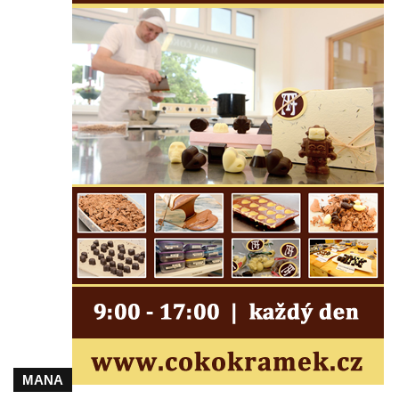
Lužici
Pomník vojákům Rudé armády na hřbitově
v Kozlech
Pamětní deska pochodu smrti v Saupsdorfu
Pomník obětem 2. světové války v parku
Walthera von der Vogelweide v Duchcově
Památník obětem holokaustu v Lipové ulici
v Duchcově
Pomník obětem válek v Jeníkově
Pamětní deska obětem 1. světové války na
kapli Panny Marie v Lahošti
Pomník obětem 2. světové války v parku v
Mikulášovicích
Pomník obětem bombardování 8. 5. 1945 v
ulici U Plovárny ve Frýdlantu
MANA
Pamětní deska Rumburské vzpoury na