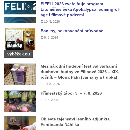
Pamětní deska obětem 1. světové války na
FIFELI 2026 zveřejňuje program.
kapli Panny Marie v Lahošti
Litoměřice čeká Apokalypsa, coming-of-
age i filmové podzemí
Pomník obětem 2. světové války v parku v
10. 8. 2026
Mikulášovicích
Banksy, nekonvenční průvodce
Pomník obětem bombardování 8. 5. 1945 v
9. 8. 2026
ulici U Plovárny ve Frýdlantu
Pamětní deska Rumburské vzpoury na
výběžek.eu
Základní škole Tyršova v Rumburku
Mezinárodní hudební festival varhanní
Socha Nepokořený v parku Rumburské
duchovní hudby ve Filipově 2026 – XIX.
vzpoury v Rumburku
ročník – Gloria Patri (varhany a trubka)
Pamětní deska obětem holokaustu u
10. 8. 2026
židovského hřbitova v Kovanicích
Příměstský tábor 3. – 7. 8. 2026
Pamětní deska legionářům na Obecním
7. 8. 2026
úřadě v Kovanicích
Pomník obětem 1. světové války v
Objevte tajemství lesního adjunkta
Kovanicích
Ferdinanda Náhlíka