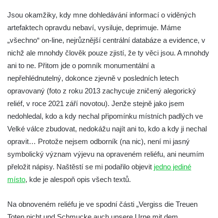
Budějovické ulici na domě čp. 19 v
Jsou okamžiky, kdy mne dohledávání informací o viděných
Kamenném Újezdu
artefaktech opravdu nebaví, vysiluje, deprimuje. Máme
Kenotaf Šimona Valhy na starém hřbitově v
„všechno“ on-line, nejrůznější centrální databáze a evidence, v
Kamenném Újezdě
nichž ale mnohdy člověk pouze zjistí, že ty věci jsou. A mnohdy
Kenotaf Václava B. Hájka na starém
ani to ne. Přitom jde o pomník monumentální a
hřbitově v Kamenném Újezdě
nepřehlédnutelný, dokonce zjevně v posledních letech
Pomník obětem válek na Náměstí v
opravovaný (foto z roku 2013 zachycuje zničený alegorický
Kamenném Újezdě
reliéf, v roce 2021 září novotou). Jenže stejně jako jsem
nedohledal, kdo a kdy nechal připomínku místních padlých ve
Kenotaf Jana Mojžiše na hřbitově ve
Velké válce zbudovat, nedokážu najít ani to, kdo a kdy ji nechal
Velešíně
opravit… Protože nejsem odborník (na nic), není mi jasný
Kenotaf Josefa Jílka na hřbitově ve
symbolický význam výjevu na opraveném reliéfu, ani neumím
Velešíně
přeložit nápisy. Naštěstí se mi podařilo objevit
jedno jediné
Hrob Jana Foitla na hřbitově ve Velešíně
místo
, kde je alespoň opis všech textů.
Hrob Ludvíka Tůmy na hřbitově ve Velešíně
Hrob Josefa Havla na hřbitově ve Velešíně
Na obnoveném reliéfu je ve spodní části „Vergiss die Treuen
Toten nicht und Schmucke auch unsere Urne mit dem
Pomník obětem 2. světové války na hřbitově