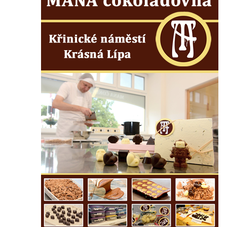
Kenotaf Franze Ruseho na hřbitově v
Teplicích nad Metují
Pomník obětem 2. světové války na hřbitově
v Teplicích nad Metují
Hrob Waltera Hilleho na hřbitově ve Vlčí
Hoře
Kenotaf Oskara Ringelhana na hřbitově v
Benešově nad Ploučnicí
Kenotaf Augusta Michela na hřbitově v
Benešově nad Ploučnicí
Hrob Šumových na hřbitově v Benešově
nad Ploučnicí
Hrob Theodora Sommera na hřbitově v
Benešově nad Ploučnicí
Hrob Wendelina Janiche na hřbitově v
Benešově nad Ploučnicí