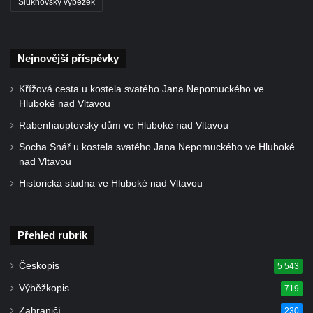
Šluknovský výběžek
Velkém Šenově
Hrob Ondreje Gurina na hřbitově ve Velkém
Šenově
Nejnovější příspěvky
Hrob Heinricha Hoffmanna na hřbitově ve
Křížová cesta u kostela svatého Jana Nepomuckého ve
Velkém Šenově
Hluboké nad Vltavou
Hrob Heinricha Wünscheho na hřbitově ve
Rabenhauptovský dům ve Hluboké nad Vltavou
Velkém Šenově
Socha Snář u kostela svatého Jana Nepomuckého ve Hluboké
Kenotaf Gerharda Poschera na hřbitově ve
nad Vltavou
Velkém Šenově
Historická studna ve Hluboké nad Vltavou
Kenotaf Gerharda Adolfa Johanna Sauera
na hřbitově ve Velkém Šenově
Přehled rubrik
Pomník obětem 1. světové války před
kostelem svatého Bartoloměje ve Velkém
Českopis
5 543
Šenově
Výběžkopis
719
Kenotaf Václava Liprta na hřbitově v
Zahraničí
Cítolibech
230