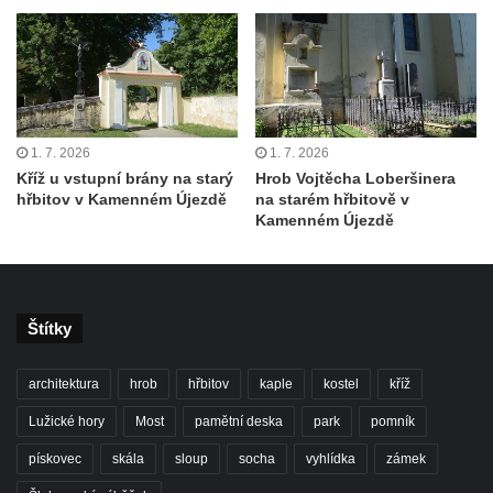
ve Šluknově
Pamětní deska Polské armádě na budově
MÚ v ulici 2. polské armády v Rumburku
Kenotaf Richarda Grossmanna na hřbitově
v Dubé
1. 7. 2026
1. 7. 2026
Hrob Jiřího Kasala na hřbitově v Dubé
Kříž u vstupní brány na starý
Hrob Vojtěcha Loberšinera
hřbitov v Kamenném Újezdě
na starém hřbitově v
Pomník padlým rudoarmějcům na hřbitově
Kamenném Újezdě
v Dubé
Pomník obětem 2. světové války v Dubé
Pomník obětem Rumburské vzpoury u
hřbitova v Rumburku
Štítky
Pomník obětem 1. světové války na hřbitově
architektura
hrob
hřbitov
kaple
kostel
kříž
ve Velkém Šenově
Lužické hory
Most
pamětní deska
park
pomník
Hrob Petra Záhorky na hřbitově ve Velkém
Šenově
pískovec
skála
sloup
socha
vyhlídka
zámek
Hrob Rudolfa Hovorky na hřbitově ve