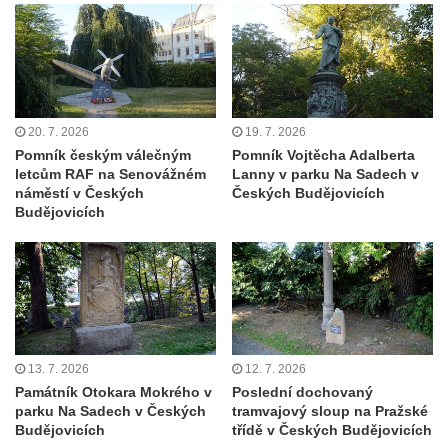
Pomník prvního a druhého odboje v
Tanvaldu
Kenotaf Josefa Staritze na hřbitově ve
Starých Křečanech
Hrob Antona Reintsche na hřbitově ve
20. 7. 2026
19. 7. 2026
Starých Křečanech
Pomník českým válečným
Pomník Vojtěcha Adalberta
letcům RAF na Senovážném
Lanny v parku Na Sadech v
Hrob rodiny Klingerových na hřbitově ve
náměstí v Českých
Českých Budějovicích
Starých Křečanech
Budějovicích
Pomník obětem 1. světové války v
Tyršových sadech v Jablonci nad Nisou
Pamětní desky obětem 1. světové války na
kapli svaté Alžběty Durynské v Dolních
Křečanech
13. 7. 2026
12. 7. 2026
Pomník Theodora Körnera v Tyršově ulici v
Památník Otokara Mokrého v
Poslední dochovaný
Šluknově
parku Na Sadech v Českých
tramvajový sloup na Pražské
Pomník Františka Josefa I. u křížové cesty
Budějovicích
třídě v Českých Budějovicích