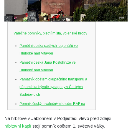
Válečné pomníky, pietní místa, vojenské hroby
Pamětní deska padlých legionářů ve
Hluboké nad Vltavou
Pamětní deska Jana Kostohryze ve
Hluboké nad Vltavou
Památník obětem okupačního transportu a
připomínka bývalé synagogy v Českých
Budějovicích
Pomník českým válečným letcům RAF na
Senovážném náměstí v Českých
Na hřbitově v Jablonném v Podještědí vlevo před zdejší
Budějovicích
hřbitovní kaplí
stojí pomník obětem 1. světové války.
Pamětní deska Jana Zelenky-Hajského v