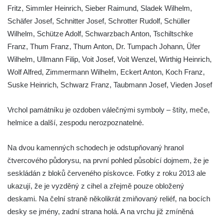
Kenotaf Pepiho Meisela na hřbitově v
Fritz, Simmler Heinrich, Sieber Raimund, Sladek Wilhelm,
Dolním Podluží
Schäfer Josef, Schnitter Josef, Schrotter Rudolf, Schüller
Kenotaf Leopolda Malata na hřbitově v
Wilhelm, Schütze Adolf, Schwarzbach Anton, Tschiltschke
Dolním Podluží
Franz, Thum Franz, Thum Anton, Dr. Tumpach Johann, Üfer
Wilhelm, Ullmann Filip, Voit Josef, Voit Wenzel, Wirthig Heinrich,
Kenotaf Antona Klause na hřbitově v
Wolf Alfred, Zimmermann Wilhelm, Eckert Anton, Koch Franz,
Dolním Podluží
Suske Heinrich, Schwarz Franz, Taubmann Josef, Vieden Josef
Kenotaf Heinricha Klause na hřbitově v
Dolním Podluží
Vrchol památníku je ozdoben válečnými symboly – štíty, meče,
Kenotaf Josefa Stolle na hřbitově v Dolním
helmice a další, zespodu nerozpoznatelné.
Podluží
Pomník obětem 1. světové války na
Na dvou kamenných schodech je odstupňovaný hranol
židovském hřbitově v Mostě
čtvercového půdorysu, na první pohled působící dojmem, že je
Hrob Aloise Podrábského na hřbitově v
seskládán z bloků červeného pískovce. Fotky z roku 2013 ale
Račicích
ukazují, že je vyzděný z cihel a zřejmě pouze obložený
deskami. Na čelní straně několikrát zmiňovaný reliéf, na bocích
Pamětní deska Miroslava Švice na domě
desky se jmény, zadní strana holá. A na vrchu již zmíněná
čp. 43 v Lužci nad Vltavou