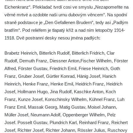
Eichenkranz“. Překladač tvrdí cosi ve smyslu „Nezapomeňte na
u kostela svatého Václava ve Velešíně
věrné mrtvé a ozdobte naši urnu dubovým věncem“. Na spodní
Pamětní deska 240 MILES TO FREEDOM u
straně podstavce je „Den Gefallenen Brudern“, tedy asi „Padlým
pomníku obětem válek na náměstí J. V.
bratřím“. Pod reliéfem je tlapatý kříž a nad ním letopočty 1914-
Kamarýta ve Velešíně
1918. Dvě postranní desky nesou jména padlých:
Pomník obětem 1. a 2. světové války na
náměstí J. V. Kamarýta ve Velešíně
Brabetz Heinrich, Bitterlich Rudolf, Bitterlich Fridrich, Clar
Pomník obětem 1. a 2. světové války v
Rudolf, Demuth Franz, Diessner Anton,Fischer Wilhelm, Förster
Římově
Alfred, Förster Gustav, Friedrich Emil, Friese Heinrich, Goth
Hrob Petera Korgera a Petra Štindla na
Franz, Gruber Josef, Gürtler Konrad, Hänig Josef, Hanich
hřbitově v Římově
Heinrich, Henke Franz, Henke Emil, Heidrich Franz, Heidrich
Josef, Hollmann Hugo, Jina Rudolf, Kaschke Anton, Koch
Pomník obětem 1. světové války v Dolním
Franz, Kunze Josef, Konschinsky Wilhelm, Kühnel Franz, Luh
Předoníně
Franz Emil, Massak Georg, Matig Gustav, Moisel Johann,
Pomník obětem 2. světové války v Plavu
Müller Josef, Neumann Adolf, Oppenberger Wilhelm, Pelz
Pamětní deska obětem 1. světové války v
Josef. Posselt Gustav, Plundrich Karl, Reinhard Franz, Reichert
Plavu
Josef, Richter Josef, Richter Johann, Rössler Julius, Ruschovy