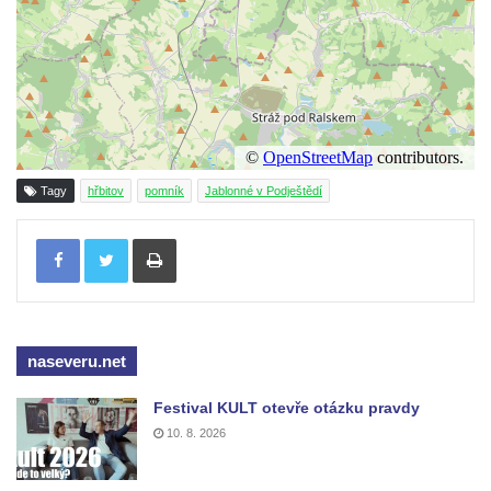
Pomník obětem 1. světové války v Lužici
Kenotaf Josefa Matese na hřbitově v Lužici
Pamětní deska Giuseppe Capella na
hřbitově v Lužici
Kenotaf Emila Miksche na hřbitově v Lužici
Kenotaf Antonína Krause na hřbitově v
Tagy
hřbitov
pomník
Jablonné v Podještědí
Lužici
Tisknout
Pomník vojákům Rudé armády na hřbitově
v Kozlech
Pamětní deska pochodu smrti v Saupsdorfu
Pomník obětem 2. světové války v parku
naseveru.net
Walthera von der Vogelweide v Duchcově
Památník obětem holokaustu v Lipové ulici
Festival KULT otevře otázku pravdy
v Duchcově
10. 8. 2026
Pomník obětem válek v Jeníkově