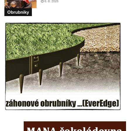
6. 8. 2026
Pomník obětem válek v Kněževsi
Obrubniky
Pamětní deska Rudé armádě na radnici v
Trutnově
Pomník obětem koncentračního tábora na
hřbitově v Rychnově u Jablonce nad Nisou
Pomník pracovního nasazení vězňů
koncentračního tábora v Tovární ulici v
Rychnově u Jablonce nad Nisou
Kenotaf Alfreda Langa na hřbitově v Krásné
u Pěnčína
Kenotaf Emila Posselta na hřbitově v
Krásné u Pěnčína
Kenotaf Edmunda Andera na hřbitově v
Krásné u Pěnčína
Hřbitovní kaple rodiny Fiedler na hřbitově v
Teplicích nad Metují