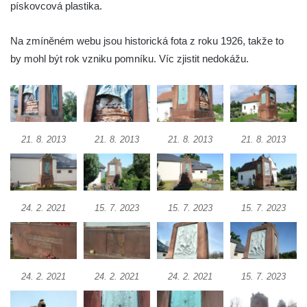
pískovcová plastika.
Pomník obětem 2. světové války v ulici 1.
máje v Lužci nad Vltavou
Na zmíněném webu jsou historická fota z roku 1926, takže to
Pomník obětem válek v ulici 1. máje v Lužci
by mohl být rok vzniku pomníku. Víc zjistit nedokážu.
nad Vltavou
Hrob Vladislava Neumana v Hostíně u
Vojkovic
Pomník obětem válek před hřbitovem v
21. 8. 2013
21. 8. 2013
21. 8. 2013
21. 8. 2013
Hostíně u Vojkovic
Kenotaf Václava Floriána na hřbitově v
Lužci nad Vltavou
Kenotaf Miloslava Švice na hřbitově v Lužci
24. 2. 2021
15. 7. 2023
15. 7. 2023
15. 7. 2023
nad Vltavou
Hrob Václava Kufnera na hřbitově v Lužci
nad Vltavou
24. 2. 2021
24. 2. 2021
24. 2. 2021
15. 7. 2023
Pomník vojákům Rudé armády na hřbitově
v Lužci nad Vltavou