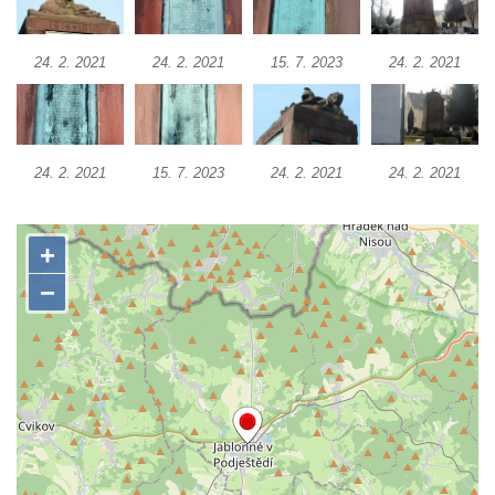
Pomník Ladislava Sedláčka a Karla Pelce u
silnice severně od Lužce nad Vltavou
24. 2. 2021
24. 2. 2021
15. 7. 2023
24. 2. 2021
Kenotaf Alfeda Harnische na hřbitově v
Hrobčicích
Pomník obětem válek v Hrobčicích
24. 2. 2021
15. 7. 2023
24. 2. 2021
24. 2. 2021
Pomník obětem válek v Mirošovicích
Hrob vojáků Rudé armády na hřbitově v
Račicích
Hrob Jiřího Dovhomilji na hřbitově v
Račicích
Hrob Antonína Medáčka na hřbitově v
Račicích
Hrob Josefa Moravce a Miroslava Moravce
na hřbitově v Dobříni
Pomník obětem válek na hřbitově v Dobříni