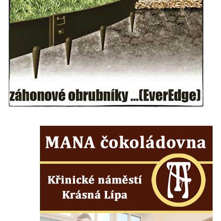
Kenotaf Antonína Krause na hřbitově v
Lužici
Pomník vojákům Rudé armády na hřbitově
v Kozlech
Pamětní deska pochodu smrti v Saupsdorfu
Pomník obětem 2. světové války v parku
Walthera von der Vogelweide v Duchcově
Památník obětem holokaustu v Lipové ulici
v Duchcově
Pomník obětem válek v Jeníkově
Pamětní deska obětem 1. světové války na
kapli Panny Marie v Lahošti
Pomník obětem 2. světové války v parku v
Mikulášovicích
Pomník obětem bombardování 8. 5. 1945 v