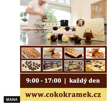
ulici U Plovárny ve Frýdlantu
Pamětní deska Rumburské vzpoury na
Základní škole Tyršova v Rumburku
Socha Nepokořený v parku Rumburské
vzpoury v Rumburku
Pamětní deska obětem holokaustu u
židovského hřbitova v Kovanicích
Pamětní deska legionářům na Obecním
úřadě v Kovanicích
Pomník obětem 1. světové války v
Kovanicích
Pomník obětem válek v Kněževsi
Pamětní deska Rudé armádě na radnici v
Trutnově
MANA
Pomník obětem koncentračního tábora na
hřbitově v Rychnově u Jablonce nad Nisou