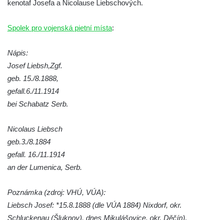
kenotaf Josefa a Nicolause Liebschových.
hřbitově v Kamenném Újezdě
Pomník obětem válek na Náměstí v
Spolek pro vojenská pietní místa
:
Kamenném Újezdě
Kenotaf Jana Mojžiše na hřbitově ve
Nápis:
Velešíně
Josef Liebsh,Zgf.
geb. 15./8.1888,
Kenotaf Josefa Jílka na hřbitově ve
gefall.6./11.1914
Velešíně
bei Schabatz Serb.
Hrob Jana Foitla na hřbitově ve Velešíně
Hrob Ludvíka Tůmy na hřbitově ve Velešíně
Nicolaus Liebsch
Hrob Josefa Havla na hřbitově ve Velešíně
geb.3./8.1884
Pomník obětem 2. světové války na hřbitově
gefall. 16./11.1914
u kostela svatého Václava ve Velešíně
an der Lumenica, Serb.
Pamětní deska 240 MILES TO FREEDOM u
Poznámka (zdroj: VHÚ, VÚA):
pomníku obětem válek na náměstí J. V.
Liebsch Josef: *15.8.1888 (dle VÚA 1884) Nixdorf, okr.
Kamarýta ve Velešíně
Schluckenau (Šluknov), dnes Mikulášovice, okr. Děčín),
Pomník obětem 1. a 2. světové války na