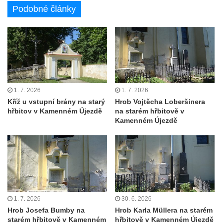
Podobné články
Pomník pracovního nasazení vězňů
koncentračního tábora v Tovární ulici v
Rychnově u Jablonce nad Nisou
Kenotaf Alfreda Langa na hřbitově v Krásné
u Pěnčína
Kenotaf Emila Posselta na hřbitově v
Krásné u Pěnčína
1. 7. 2026
1. 7. 2026
Kříž u vstupní brány na starý
Hrob Vojtěcha Loberšinera
Kenotaf Edmunda Andera na hřbitově v
hřbitov v Kamenném Újezdě
na starém hřbitově v
Krásné u Pěnčína
Kamenném Újezdě
Hřbitovní kaple rodiny Fiedler na hřbitově v
Teplicích nad Metují
Kenotaf Franze Ruseho na hřbitově v
Teplicích nad Metují
Pomník obětem 2. světové války na hřbitově
1. 7. 2026
30. 6. 2026
v Teplicích nad Metují
Hrob Josefa Bumby na
Hrob Karla Müllera na starém
Hrob Waltera Hilleho na hřbitově ve Vlčí
starém hřbitově v Kamenném
hřbitově v Kamenném Újezdě