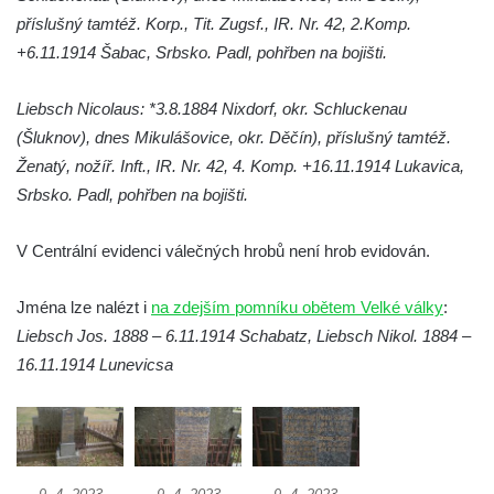
příslušný tamtéž. Korp., Tit. Zugsf., IR. Nr. 42, 2.Komp.
náměstí J. V. Kamarýta ve Velešíně
+6.11.1914 Šabac, Srbsko. Padl, pohřben na bojišti.
Pomník obětem 1. a 2. světové války v
Římově
Liebsch Nicolaus: *3.8.1884 Nixdorf, okr. Schluckenau
Hrob Petera Korgera a Petra Štindla na
(Šluknov), dnes Mikulášovice, okr. Děčín), příslušný tamtéž.
hřbitově v Římově
Ženatý, nožíř. Inft., IR. Nr. 42, 4. Komp. +16.11.1914 Lukavica,
Pomník obětem 1. světové války v Dolním
Srbsko. Padl, pohřben na bojišti.
Předoníně
V Centrální evidenci válečných hrobů není hrob evidován.
Pomník obětem 2. světové války v Plavu
Pamětní deska obětem 1. světové války v
Jména lze nalézt i
na zdejším pomníku obětem Velké války
:
Plavu
Liebsch Jos. 1888 – 6.11.1914 Schabatz, Liebsch Nikol. 1884 –
Kenotaf Pepiho Meisela na hřbitově v
16.11.1914 Lunevicsa
Dolním Podluží
Kenotaf Leopolda Malata na hřbitově v
Dolním Podluží
Kenotaf Antona Klause na hřbitově v