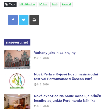
Vojkovic
Tagy
Mikulášovice
hřbitov
hrob
kenotaf
Pomník obětem válek před hřbitovem v
Tisknout
Hostíně u Vojkovic
Kenotaf Václava Floriána na hřbitově v
Lužci nad Vltavou
Kenotaf Miloslava Švice na hřbitově v Lužci
naseveru.net
nad Vltavou
Varhany jako hlas krajiny
Hrob Václava Kufnera na hřbitově v Lužci
7. 8. 2026
nad Vltavou
Pomník vojákům Rudé armády na hřbitově
v Lužci nad Vltavou
Nová Perla v Kyjově hostí mezinárodní
festival Performance v časech krizí
Pomník Ladislava Sedláčka a Karla Pelce u
6. 8. 2026
silnice severně od Lužce nad Vltavou
Kenotaf Alfeda Harnische na hřbitově v
Nová expozice Na Saule odhaluje příběh
lesního adjunkta Ferdinanda Náhlíka
Hrobčicích
6. 8. 2026
Pomník obětem válek v Hrobčicích