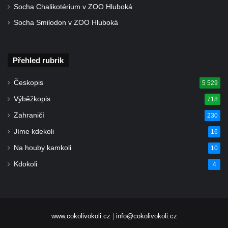
Starých Křečanech
Socha Chalikotérium v ZOO Hluboká
Hrob rodiny Klingerových na hřbitově ve
Socha Smilodon v ZOO Hluboká
Starých Křečanech
Pomník obětem 1. světové války v
Přehled rubrik
Tyršových sadech v Jablonci nad Nisou
Pamětní desky obětem 1. světové války na
Českopis
5 529
kapli svaté Alžběty Durynské v Dolních
Výběžkopis
718
Křečanech
Zahraničí
230
Pomník Theodora Körnera v Tyršově ulici v
Jíme kdekoli
Šluknově
16
Pomník Františka Josefa I. u křížové cesty
Na houby kamkoli
10
ve Šluknově
Kdokoli
4
Pamětní deska Polské armádě na budově
MÚ v ulici 2. polské armády v Rumburku
Kenotaf Richarda Grossmanna na hřbitově
www.cokolivokoli.cz
|
info@cokolivokoli.cz
v Dubé