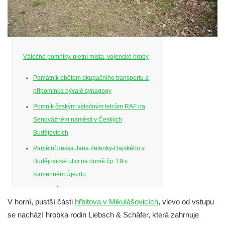
Válečné pomníky, pietní místa, vojenské hroby
Památník obětem okupačního transportu a
připomínka bývalé synagogy
Pomník českým válečným letcům RAF na
Senovážném náměstí v Českých
Budějovicích
Pamětní deska Jana Zelenky-Hajského v
Budějovické ulici na domě čp. 19 v
Kamenném Újezdu
Kenotaf Šimona Valhy na starém hřbitově v
V horní, pustší části
hřbitova v Mikulášovicích
, vlevo od vstupu
Kamenném Újezdě
se nachází hrobka rodin Liebsch & Schäfer, která zahrnuje
Kenotaf Václava B. Hájka na starém