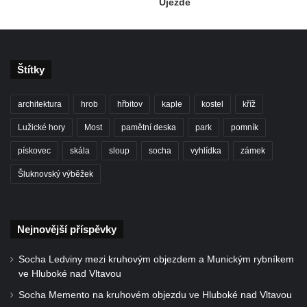
Pamětní desky obětem 1. světové války v
Újezdě
kapli Panny Marie Bolestné v Benešově
nad Ploučnicí
Pamětní deska Samuela Fullera na zámku
Štítky
v Sokolově
Kenotaf Ericha Ullmanna na hřbitově
architektura
hrob
hřbitov
kaple
kostel
kříž
Šumburk nad Desnou v Tanvaldu
Lužické hory
Most
pamětní deska
park
pomník
Hrob Pavla Patušnika na hřbitově Šumburk
pískovec
skála
sloup
socha
vyhlídka
zámek
nad Desnou v Tanvaldu
Šluknovský výběžek
Hrob sovětských dětí na hřbitově Šumburk
nad Desnou v Tanvaldu
Pomník prvního a druhého odboje v
Nejnovější příspěvky
Tanvaldu
Kenotaf Josefa Staritze na hřbitově ve
Socha Ledviny mezi kruhovým objezdem a Munickým rybníkem
Starých Křečanech
ve Hluboké nad Vltavou
Hrob Antona Reintsche na hřbitově ve
Socha Memento na kruhovém objezdu ve Hluboké nad Vltavou