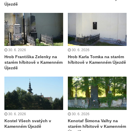
Újezdě
Hoře
Kenotaf Oskara Ringelhana na hřbitově v
Benešově nad Ploučnicí
Kenotaf Augusta Michela na hřbitově v
Benešově nad Ploučnicí
Hrob Šumových na hřbitově v Benešově
30. 6. 2026
30. 6. 2026
nad Ploučnicí
Hrob Františka Zelenky na
Hrob Karla Tomka na starém
starém hřbitově v Kamenném
hřbitově v Kamenném Újezdě
Hrob Theodora Sommera na hřbitově v
Újezdě
Benešově nad Ploučnicí
Hrob Wendelina Janiche na hřbitově v
Benešově nad Ploučnicí
Hrob Christodoulona Panayiotise na
hřbitově v Benešově nad Ploučnicí
30. 6. 2026
30. 6. 2026
Hrob Franze Wünsche na hřbitově v
Kostel Všech svatých v
Kenotaf Šimona Valhy na
Benešově nad Ploučnicí
Kamenném Újezdě
starém hřbitově v Kamenném