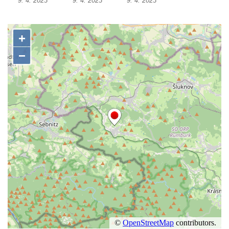
9. 4. 2023
9. 4. 2023
9. 4. 2023
Dolním Podluží
Kenotaf Heinricha Klause na hřbitově v
Dolním Podluží
Kenotaf Josefa Stolle na hřbitově v Dolním
Podluží
Pomník obětem 1. světové války na
židovském hřbitově v Mostě
Hrob Aloise Podrábského na hřbitově v
Račicích
Pamětní deska Miroslava Švice na domě
čp. 43 v Lužci nad Vltavou
Pomník obětem 2. světové války v ulici 1.
máje v Lužci nad Vltavou
Pomník obětem válek v ulici 1. máje v Lužci
nad Vltavou
Hrob Vladislava Neumana v Hostíně u