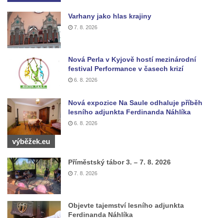
Pamětní deska Giuseppe Capella na
hřbitově v Lužici
Varhany jako hlas krajiny
7. 8. 2026
Kenotaf Emila Miksche na hřbitově v Lužici
Kenotaf Antonína Krause na hřbitově v
Lužici
Nová Perla v Kyjově hostí mezinárodní
festival Performance v časech krizí
Pomník vojákům Rudé armády na hřbitově
6. 8. 2026
v Kozlech
Pamětní deska pochodu smrti v Saupsdorfu
Nová expozice Na Saule odhaluje příběh
lesního adjunkta Ferdinanda Náhlíka
Pomník obětem 2. světové války v parku
6. 8. 2026
Walthera von der Vogelweide v Duchcově
výběžek.eu
Památník obětem holokaustu v Lipové ulici
v Duchcově
Příměstský tábor 3. – 7. 8. 2026
Pomník obětem válek v Jeníkově
7. 8. 2026
Pamětní deska obětem 1. světové války na
kapli Panny Marie v Lahošti
Objevte tajemství lesního adjunkta
Pomník obětem 2. světové války v parku v
Ferdinanda Náhlíka