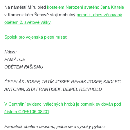
Kenotaf Šimona Valhy na starém hřbitově v
Na náměstí Míru před
kostelem Narození svatého Jana Křtitele
Kamenném Újezdě
v Kamenickém Šenově stojí mohutný
pomník, dnes věnovaný
Kenotaf Václava B. Hájka na starém
obětem 2. světové války
.
hřbitově v Kamenném Újezdě
Pomník obětem válek na Náměstí v
Spolek pro vojenská pietní místa
:
Kamenném Újezdě
Kenotaf Jana Mojžiše na hřbitově ve
Nápis:
Velešíně
PAMÁTCE
OBĚTEM FAŠISMU
Kenotaf Josefa Jílka na hřbitově ve
Velešíně
ČEPELÁK JOSEF, TRTÍK JOSEF, REHAK JOSEF, KADLEC
Hrob Jana Foitla na hřbitově ve Velešíně
ANTONÍN, ZITA FRANTIŠEK, DEMEL REINHOLD
Hrob Ludvíka Tůmy na hřbitově ve Velešíně
Hrob Josefa Havla na hřbitově ve Velešíně
V Centrální evidenci válečných hrobů je pomník evidován pod
Pomník obětem 2. světové války na hřbitově
číslem CZE5106-08201
:
u kostela svatého Václava ve Velešíně
Památník obětem fašismu, jedná se o vysoký pylon z
Pamětní deska 240 MILES TO FREEDOM u