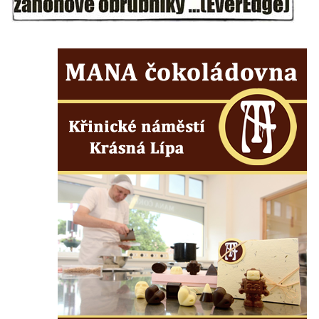
Pomník obětem koncentračního tábora na
hřbitově v Rychnově u Jablonce nad Nisou
Pomník pracovního nasazení vězňů
koncentračního tábora v Tovární ulici v
Rychnově u Jablonce nad Nisou
Kenotaf Alfreda Langa na hřbitově v Krásné
u Pěnčína
Kenotaf Emila Posselta na hřbitově v
Krásné u Pěnčína
Kenotaf Edmunda Andera na hřbitově v
Krásné u Pěnčína
Hřbitovní kaple rodiny Fiedler na hřbitově v
Teplicích nad Metují
Kenotaf Franze Ruseho na hřbitově v
Teplicích nad Metují