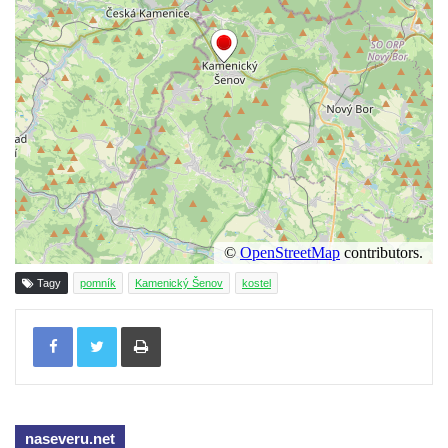
Kenotaf Alfeda Harnische na hřbitově v
Hrobčicích
Pomník obětem válek v Hrobčicích
Pomník obětem válek v Mirošovicích
Hrob vojáků Rudé armády na hřbitově v
Račicích
Hrob Jiřího Dovhomilji na hřbitově v
Račicích
Hrob Antonína Medáčka na hřbitově v
Račicích
Tagy
pomník
Kamenický Šenov
kostel
Hrob Josefa Moravce a Miroslava Moravce
Tisknout
na hřbitově v Dobříni
Pomník obětem válek na hřbitově v Dobříni
Pomník obětem 1. světové války v Lužici
Kenotaf Josefa Matese na hřbitově v Lužici
naseveru.net