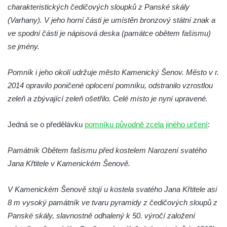
charakteristických čedičových sloupků z Panské skály
pomníku obětem válek na náměstí J. V.
(Varhany). V jeho horní části je umístěn bronzový státní znak a
Kamarýta ve Velešíně
ve spodní části je nápisová deska (památce obětem fašismu)
Pomník obětem 1. a 2. světové války na
se jmény.
náměstí J. V. Kamarýta ve Velešíně
Pomník obětem 1. a 2. světové války v
Pomník i jeho okolí udržuje město Kamenický Šenov. Město v r.
Římově
2014 opravilo poničené oplocení pomníku, odstranilo vzrostlou
Hrob Petera Korgera a Petra Štindla na
zeleň a zbývající zeleň ošetřilo. Celé místo je nyní upravené.
hřbitově v Římově
Pomník obětem 1. světové války v Dolním
Jedná se o předělávku
pomníku původně zcela jiného určení
:
Předoníně
Památník Obětem fašismu před kostelem Narození svatého
Pomník obětem 2. světové války v Plavu
Jana Křtitele v Kamenickém Šenově.
Pamětní deska obětem 1. světové války v
Plavu
V Kamenickém Šenově stojí u kostela svatého Jana Křtitele asi
Kenotaf Pepiho Meisela na hřbitově v
8 m vysoký památník ve tvaru pyramidy z čedičových sloupů z
Dolním Podluží
Panské skály, slavnostně odhalený k 50. výročí založení
Kenotaf Leopolda Malata na hřbitově v