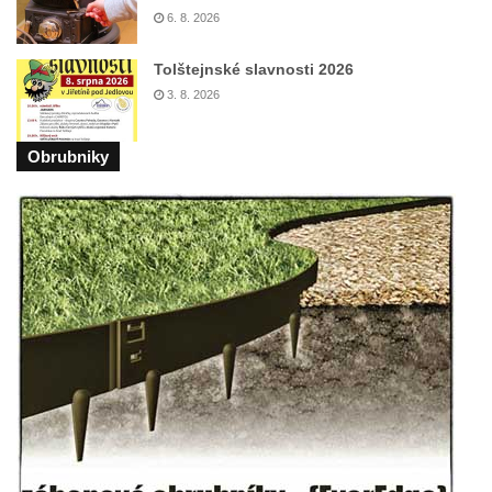
Mikulášovicích
6. 8. 2026
Pomník obětem bombardování 8. 5. 1945 v
Tolštejnské slavnosti 2026
ulici U Plovárny ve Frýdlantu
3. 8. 2026
Pamětní deska Rumburské vzpoury na
Základní škole Tyršova v Rumburku
Obrubniky
Socha Nepokořený v parku Rumburské
vzpoury v Rumburku
Pamětní deska obětem holokaustu u
židovského hřbitova v Kovanicích
Pamětní deska legionářům na Obecním
úřadě v Kovanicích
Pomník obětem 1. světové války v
Kovanicích
Pomník obětem válek v Kněževsi
Pamětní deska Rudé armádě na radnici v
Trutnově