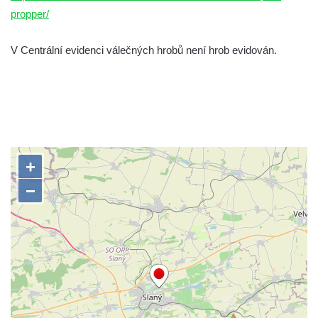
propper/
Hrob Vladislava Neumana v Hostíně u
Vojkovic
V Centrální evidenci válečných hrobů není hrob evidován.
Pomník obětem válek před hřbitovem v
Hostíně u Vojkovic
Kenotaf Václava Floriána na hřbitově v
Lužci nad Vltavou
Kenotaf Miloslava Švice na hřbitově v Lužci
nad Vltavou
Hrob Václava Kufnera na hřbitově v Lužci
nad Vltavou
Pomník vojákům Rudé armády na hřbitově
v Lužci nad Vltavou
Pomník Ladislava Sedláčka a Karla Pelce u
silnice severně od Lužce nad Vltavou
Kenotaf Alfeda Harnische na hřbitově v