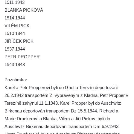
Kamarýta ve Velešíně
1911 1943
BLANKA PICKOVÁ
Pomník obětem 1. a 2. světové války na
1914 1944
náměstí J. V. Kamarýta ve Velešíně
VILÉM PICK
Pomník obětem 1. a 2. světové války v
1910 1944
Římově
JIŘÍČEK PICK
Hrob Petera Korgera a Petra Štindla na
1937 1944
hřbitově v Římově
PETR PROPPER
Pomník obětem 1. světové války v Dolním
1943 1943
Předoníně
Pomník obětem 2. světové války v Plavu
Poznámka:
Karel a Petr Propperovi byli do Ghetta Terezín deportováni
Pamětní deska obětem 1. světové války v
26.2.1942 transportem Z, vypraveným z Kladna. Petr Propper v
Plavu
Terezíně zahynul 11.1.1943. Karel Propper byl do Auschwitz
Kenotaf Pepiho Meisela na hřbitově v
Birkenau deportován transportem Dz 15.5.1944. Richard a
Dolním Podluží
Marie Druckerovi a Blanka, Vilém a Jiří Pickovi byli do
Kenotaf Leopolda Malata na hřbitově v
Auschwitz Birkenau deportováni transportem Dm 6.9.1943.
Dolním Podluží