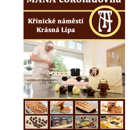
hřbitově v Rychnově u Jablonce nad Nisou
Pomník pracovního nasazení vězňů
koncentračního tábora v Tovární ulici v
Rychnově u Jablonce nad Nisou
Kenotaf Alfreda Langa na hřbitově v Krásné
u Pěnčína
Kenotaf Emila Posselta na hřbitově v
Krásné u Pěnčína
Kenotaf Edmunda Andera na hřbitově v
Krásné u Pěnčína
Hřbitovní kaple rodiny Fiedler na hřbitově v
Teplicích nad Metují
Kenotaf Franze Ruseho na hřbitově v
Teplicích nad Metují
Pomník obětem 2. světové války na hřbitově
v Teplicích nad Metují