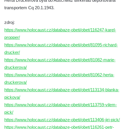
Herta Druckerová byla do Auschwitz Birkenau deportována
Kenotaf Antona Klause na hřbitově v
transportem Cq 20.1.1943.
Dolním Podluží
Kenotaf Heinricha Klause na hřbitově v
zdroj:
Dolním Podluží
https://www.holocaust.cz/databaze-obeti/obet/116247-karel-
propper/
Kenotaf Josefa Stolle na hřbitově v Dolním
https://www.holocaust.cz/databaze-obeti/obet/81095-richard-
Podluží
drucker/
Pomník obětem 1. světové války na
https://www.holocaust.cz/databaze-obeti/obet/81082-marie-
židovském hřbitově v Mostě
druckerova/
Hrob Aloise Podrábského na hřbitově v
https://www.holocaust.cz/databaze-obeti/obet/81062-herta-
Račicích
druckerova/
Pamětní deska Miroslava Švice na domě
https://www.holocaust.cz/databaze-obeti/obet/113134-blanka-
čp. 43 v Lužci nad Vltavou
pickova/
Pomník obětem 2. světové války v ulici 1.
https://www.holocaust.cz/databaze-obeti/obet/113759-vilem-
máje v Lužci nad Vltavou
pick/
https://www.holocaust.cz/databaze-obeti/obet/113406-jiri-pick/
Pomník obětem válek v ulici 1. máje v Lužci
https://www.holocaust.cz/databaze-obeti/obet/116261-petr-
nad Vltavou