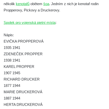
několik
kenotafů
obětem
šoa
. Jedním z nich je kenotaf rodin
Kenotaf Václava B. Hájka na starém
Propperovy, Pickovy a Druckerovy.
hřbitově v Kamenném Újezdě
Pomník obětem válek na Náměstí v
Spolek pro vojenská pietní místa
:
Kamenném Újezdě
Kenotaf Jana Mojžiše na hřbitově ve
Nápis:
Velešíně
EVIČKA PROPPEROVÁ
1935 1941
Kenotaf Josefa Jílka na hřbitově ve
ZDENEČEK PROPPER
Velešíně
1938 1941
Hrob Jana Foitla na hřbitově ve Velešíně
KAREL PROPPER
Hrob Ludvíka Tůmy na hřbitově ve Velešíně
1907 1945
Hrob Josefa Havla na hřbitově ve Velešíně
RICHARD DRUCKER
Pomník obětem 2. světové války na hřbitově
1877 1944
u kostela svatého Václava ve Velešíně
MARIE DRUCKEROVÁ
Pamětní deska 240 MILES TO FREEDOM u
1887 1944
pomníku obětem válek na náměstí J. V.
HERTA DRUCKEROVÁ