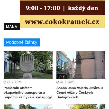
Hrob Waltera Hilleho na hřbitově ve Vlčí
Hoře
Kenotaf Oskara Ringelhana na hřbitově v
MANA
Benešově nad Ploučnicí
Kenotaf Augusta Michela na hřbitově v
Benešově nad Ploučnicí
Podobné články
Hrob Šumových na hřbitově v Benešově
nad Ploučnicí
Hrob Theodora Sommera na hřbitově v
Benešově nad Ploučnicí
Hrob Wendelina Janiche na hřbitově v
27. 7. 2026
26. 7. 2026
Benešově nad Ploučnicí
Památník obětem
Socha Jana Valeria Jirsíka u
Hrob Christodoulona Panayiotise na
okupačního transportu a
Černé věže v Českých
hřbitově v Benešově nad Ploučnicí
připomínka bývalé synagogy
Budějovicích
Hrob Franze Wünsche na hřbitově v