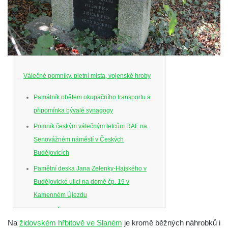
Válečné pomníky, pietní místa, vojenské hroby
Památník obětem okupačního transportu a
připomínka bývalé synagogy
Pomník českým válečným letcům RAF na
Senovážném náměstí v Českých
Budějovicích
Pamětní deska Jana Zelenky-Hajského v
Budějovické ulici na domě čp. 19 v
Kamenném Újezdu
Kenotaf Šimona Valhy na starém hřbitově v
Na
židovském hřbitově ve Slaném
je kromě běžných náhrobků i
Kamenném Újezdě