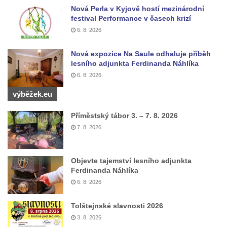
Nová Perla v Kyjově hostí mezinárodní
Kenotaf Emila Miksche na hřbitově v Lužici
festival Performance v časech krizí
Kenotaf Antonína Krause na hřbitově v
6. 8. 2026
Lužici
Nová expozice Na Saule odhaluje příběh
Pomník vojákům Rudé armády na hřbitově
lesního adjunkta Ferdinanda Náhlíka
v Kozlech
6. 8. 2026
Pamětní deska pochodu smrti v Saupsdorfu
výběžek.eu
Pomník obětem 2. světové války v parku
Příměstský tábor 3. – 7. 8. 2026
Walthera von der Vogelweide v Duchcově
7. 8. 2026
Památník obětem holokaustu v Lipové ulici
v Duchcově
Pomník obětem válek v Jeníkově
Objevte tajemství lesního adjunkta
Ferdinanda Náhlíka
Pamětní deska obětem 1. světové války na
6. 8. 2026
kapli Panny Marie v Lahošti
Pomník obětem 2. světové války v parku v
Tolštejnské slavnosti 2026
Mikulášovicích
3. 8. 2026