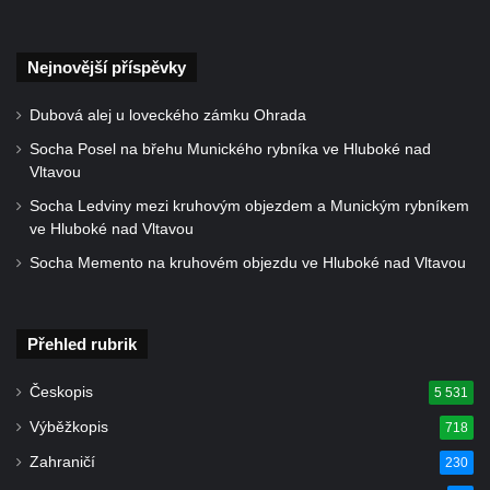
v Dubé
Hrob Jiřího Kasala na hřbitově v Dubé
Nejnovější příspěvky
Pomník padlým rudoarmějcům na hřbitově
Dubová alej u loveckého zámku Ohrada
v Dubé
Socha Posel na břehu Munického rybníka ve Hluboké nad
Pomník obětem 2. světové války v Dubé
Vltavou
Pomník obětem Rumburské vzpoury u
Socha Ledviny mezi kruhovým objezdem a Munickým rybníkem
hřbitova v Rumburku
ve Hluboké nad Vltavou
Pomník obětem 1. světové války na hřbitově
Socha Memento na kruhovém objezdu ve Hluboké nad Vltavou
ve Velkém Šenově
Hrob Petra Záhorky na hřbitově ve Velkém
Šenově
Přehled rubrik
Hrob Rudolfa Hovorky na hřbitově ve
Českopis
5 531
Velkém Šenově
Výběžkopis
718
Hrob Ondreje Gurina na hřbitově ve Velkém
Šenově
Zahraničí
230