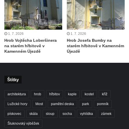
Hrob Antona Reintsche na hřbitově ve
Starých Křečanech
Hrob rodiny Klingerových na hřbitově ve
Starých Křečanech
1. 7. 2026
1. 7. 2026
Pomník obětem 1. světové války v
Hrob Vojtěcha Loberšinera
Hrob Josefa Bumby na
Tyršových sadech v Jablonci nad Nisou
na starém hřbitově v
starém hřbitově v Kamenném
Kamenném Újezdě
Újezdě
Pamětní desky obětem 1. světové války na
kapli svaté Alžběty Durynské v Dolních
Křečanech
Pomník Theodora Körnera v Tyršově ulici v
Štítky
Šluknově
Pomník Františka Josefa I. u křížové cesty
architektura
hrob
hřbitov
kaple
kostel
kříž
ve Šluknově
Lužické hory
Most
pamětní deska
park
pomník
Pamětní deska Polské armádě na budově
pískovec
skála
sloup
socha
vyhlídka
zámek
MÚ v ulici 2. polské armády v Rumburku
Šluknovský výběžek
Kenotaf Richarda Grossmanna na hřbitově