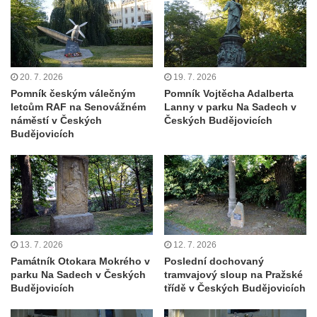
Benešově nad Ploučnicí
Pamětní desky obětem 1. světové války v
kapli Panny Marie Bolestné v Benešově
nad Ploučnicí
20. 7. 2026
19. 7. 2026
Pamětní deska Samuela Fullera na zámku
Pomník českým válečným
Pomník Vojtěcha Adalberta
v Sokolově
letcům RAF na Senovážném
Lanny v parku Na Sadech v
náměstí v Českých
Českých Budějovicích
Kenotaf Ericha Ullmanna na hřbitově
Budějovicích
Šumburk nad Desnou v Tanvaldu
Hrob Pavla Patušnika na hřbitově Šumburk
nad Desnou v Tanvaldu
Hrob sovětských dětí na hřbitově Šumburk
nad Desnou v Tanvaldu
13. 7. 2026
12. 7. 2026
Pomník prvního a druhého odboje v
Památník Otokara Mokrého v
Poslední dochovaný
Tanvaldu
parku Na Sadech v Českých
tramvajový sloup na Pražské
Kenotaf Josefa Staritze na hřbitově ve
Budějovicích
třídě v Českých Budějovicích
Starých Křečanech