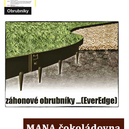
Pomník obětem bombardování 8. 5. 1945 v
Obrubniky
ulici U Plovárny ve Frýdlantu
Pamětní deska Rumburské vzpoury na
Základní škole Tyršova v Rumburku
Socha Nepokořený v parku Rumburské
vzpoury v Rumburku
Pamětní deska obětem holokaustu u
židovského hřbitova v Kovanicích
Pamětní deska legionářům na Obecním
úřadě v Kovanicích
Pomník obětem 1. světové války v
Kovanicích
Pomník obětem válek v Kněževsi
Pamětní deska Rudé armádě na radnici v
Trutnově
Pomník obětem koncentračního tábora na