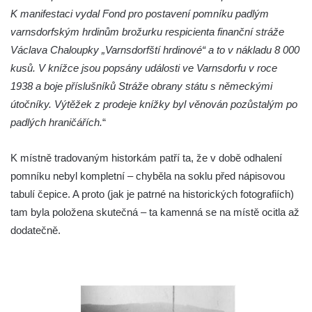
K manifestaci vydal Fond pro postavení pomníku padlým
Hoře
varnsdorfským hrdinům brožurku respicienta finanční stráže
Kenotaf Oskara Ringelhana na hřbitově v
Václava Chaloupky „Varnsdorfští hrdinové“ a to v nákladu 8 000
Benešově nad Ploučnicí
kusů. V knížce jsou popsány události ve Varnsdorfu v roce
Kenotaf Augusta Michela na hřbitově v
1938 a boje příslušníků Stráže obrany státu s německými
Benešově nad Ploučnicí
útočníky. Výtěžek z prodeje knížky byl věnován pozůstalým po
Hrob Šumových na hřbitově v Benešově
padlých hraničářích.
“
nad Ploučnicí
Hrob Theodora Sommera na hřbitově v
K místně tradovaným historkám patří ta, že v době odhalení
Benešově nad Ploučnicí
pomníku nebyl kompletní – chyběla na soklu před nápisovou
tabulí čepice. A proto (jak je patrné na historických fotografiích)
Hrob Wendelina Janiche na hřbitově v
tam byla položena skutečná – ta kamenná se na místě ocitla až
Benešově nad Ploučnicí
dodatečně.
Hrob Christodoulona Panayiotise na
hřbitově v Benešově nad Ploučnicí
Hrob Franze Wünsche na hřbitově v
Benešově nad Ploučnicí
Pamětní desky obětem 1. světové války v