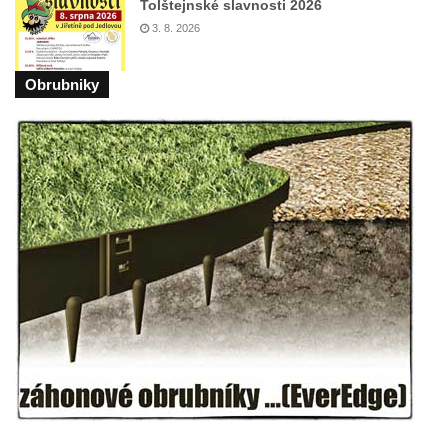
Tolštejnské slavnosti 2026
Chlumčanech
3. 8. 2026
Hrob Josefa Bednáře na hřbitově v
Chlumčanech
Obrubniky
Hrob Oldřicha Pokorného na hřbitově v
Chlumčanech
Hrob Antonína Krejcárka na hřbitově v
Chlumčanech
Hrob Josefa Fořta na hřbitově v
Chlumčanech
Hrob vojáků Rudé armády na hřbitově v
Chlumčanech
Hrob Arnošta a Václava Šůmových na
hřbitově v Chlumčanech
Pomník obětem 1. a 2. světové války v
Chlumčanech
Pomník obětem 1. a 2. světové války ve