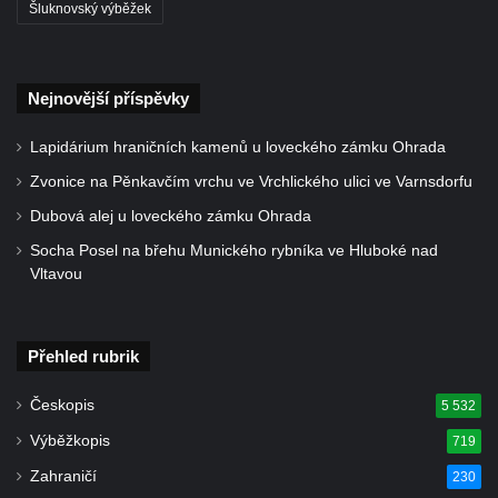
Šluknovský výběžek
Otvicích
Kenotaf Heinricha Gaubeho na hřbitově v
Otvicích
Nejnovější příspěvky
Kenotaf Franze Singera na hřbitově v
Otvicích
Lapidárium hraničních kamenů u loveckého zámku Ohrada
Hrob neznámého rudoarmějce na hřbitově
Zvonice na Pěnkavčím vrchu ve Vrchlického ulici ve Varnsdorfu
v Otvicích
Dubová alej u loveckého zámku Ohrada
Kenotafy Franze Zabranskyho a Ignaze
Socha Posel na břehu Munického rybníka ve Hluboké nad
Mertena na hřbitově v Otvicích
Vltavou
Pomník obětem válek v Pesvicích
Pomník osvobození ve Všestudech
Přehled rubrik
Hrob Václava Michla na hřbitově ve
Strupčicích
Českopis
5 532
Kenotaf Bohdana Teichnera na hřbitově ve
Výběžkopis
719
Strupčicích
Zahraničí
230
Hrob Tomáše Šedivce na hřbitově ve