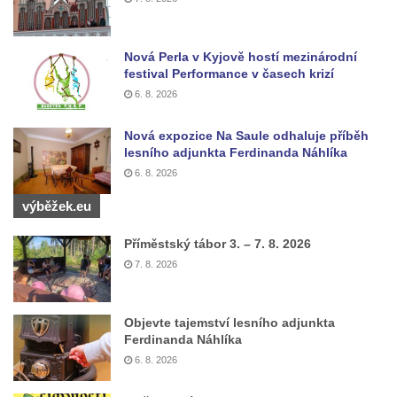
Cítolibech
Hrob Josefa Fronka na hřbitově v Cítolibech
Hrob Jana Císarika na hřbitově v Cítolibech
Nová Perla v Kyjově hostí mezinárodní
festival Performance v časech krizí
Hrob Jana Legáta na hřbitově v Cítolibech
6. 8. 2026
Hrob Karla Trenklera na hřbitově v
Cítolibech
Nová expozice Na Saule odhaluje příběh
lesního adjunkta Ferdinanda Náhlíka
Pamětní deska Jaroslava Lhotského na
6. 8. 2026
zámku v Cítolibech
výběžek.eu
Pomník obětem 1. a 2. světové války před
zámkem v Cítolibech
Příměstský tábor 3. – 7. 8. 2026
Pomník na místě hrobu ruských vojáků z
7. 8. 2026
napoleonských válek u silnice z Chlumčan
do Cítolib
Objevte tajemství lesního adjunkta
Hrob Antonína Švejdy na hřbitově v
Ferdinanda Náhlíka
Chlumčanech
6. 8. 2026
Hrob Jaroslava Klicpery na hřbitově v