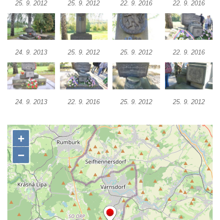
25. 9. 2012
25. 9. 2012
22. 9. 2016
22. 9. 2016
Hrob Jiřího Kasala na hřbitově v Dubé
Pomník padlým rudoarmějcům na hřbitově
v Dubé
Pomník obětem 2. světové války v Dubé
24. 9. 2013
25. 9. 2012
25. 9. 2012
22. 9. 2016
Pomník obětem Rumburské vzpoury u
hřbitova v Rumburku
Pomník obětem 1. světové války na hřbitově
24. 9. 2013
22. 9. 2016
25. 9. 2012
25. 9. 2012
ve Velkém Šenově
Hrob Petra Záhorky na hřbitově ve Velkém
Šenově
Hrob Rudolfa Hovorky na hřbitově ve
Velkém Šenově
Hrob Ondreje Gurina na hřbitově ve Velkém
Šenově
Hrob Heinricha Hoffmanna na hřbitově ve
Velkém Šenově