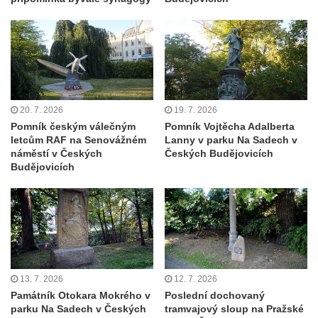
Pomník obětem 1. světové války u kostela
svatého Jakuba ve Hřivicích
Pomník obětem 2. světové války u
kruhového objezdu ve Hřivicích
Válečný kříž nad pískovnou u silnice
Touchovice – Hřivice
20. 7. 2026
19. 7. 2026
Pomník obětem 1. a 2. světové války v
Pomník českým válečným
Pomník Vojtěcha Adalberta
letcům RAF na Senovážném
Lanny v parku Na Sadech v
Touchovicích
náměstí v Českých
Českých Budějovicích
Hrob Augustina Bergmana na hřbitově v
Budějovicích
Jimlíně
Pomník obětem válek u kaple svatého
Josefa v Jimlíně
Kenotaf Bohdana Vohánky na hřbitově v
Opočně u Loun
13. 7. 2026
12. 7. 2026
Kenotaf Josefa Hájka na hřbitově v Opočně
Památník Otokara Mokrého v
Poslední dochovaný
u Loun
parku Na Sadech v Českých
tramvajový sloup na Pražské