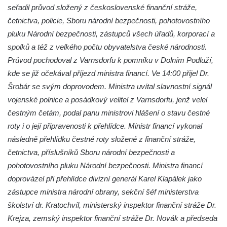
seřadil průvod složený z československé finanční stráže,
Kenotaf Antonína Krause na hřbitově v
četnictva, policie, Sboru národní bezpečnosti, pohotovostního
Lužici
pluku Národní bezpečnosti, zástupců všech úřadů,
korporací a
Pomník vojákům Rudé armády na hřbitově
spolků a též z velkého počtu obyvatelstva české národnosti.
v Kozlech
Průvod pochodoval z Varnsdorfu k pomníku v Dolním Podluží,
Pamětní deska pochodu smrti v Saupsdorfu
kde se již očekával příjezd ministra financí. Ve 14:00 přijel Dr.
Pomník obětem 2. světové války v parku
Šrobár se svým doprovodem. Ministra uvítal slavnostní signál
Walthera von der Vogelweide v Duchcově
vojenské polnice a posádkový velitel z Varnsdorfu, jenž velel
čestným četám, podal panu ministrovi hlášení o stavu čestné
Památník obětem holokaustu v Lipové ulici
roty i o její připravenosti k přehlídce. Ministr financí vykonal
v Duchcově
následně přehlídku čestné roty složené z finanční stráže,
Pomník obětem válek v Jeníkově
četnictva, příslušníků Sboru národní bezpečnosti a
Pamětní deska obětem 1. světové války na
pohotovostního pluku Národní bezpečnosti. Ministra financí
kapli Panny Marie v Lahošti
doprovázel při přehlídce divizní generál Karel Klapálek jako
Pomník obětem 2. světové války v parku v
zástupce ministra národní obrany, sekční šéf ministerstva
Mikulášovicích
školství dr. Kratochvíl, ministerský inspektor finanční stráže Dr.
Pomník obětem bombardování 8. 5. 1945 v
Krejza, zemský inspektor finanční stráže Dr. Novák a předseda