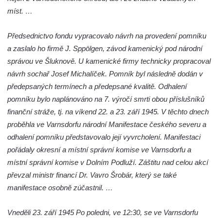
míst. …
Pomník obětem válek v Mirošovicích
Hrob vojáků Rudé armády na hřbitově v
Předsednictvo fondu vypracovalo návrh na provedení pomníku
Račicích
a zaslalo ho firmě J. Sppölgen, závod kamenický pod národní
Hrob Jiřího Dovhomilji na hřbitově v
správou ve Šluknově. U kamenické firmy technicky propracoval
Račicích
návrh sochař Josef Michalíček. Pomník byl následně dodán v
Hrob Antonína Medáčka na hřbitově v
předepsaných termínech a předepsané kvalitě. Odhalení
Račicích
pomníku bylo naplánováno na 7. výročí smrti obou příslušníků
finanční stráže, tj. na víkend 22. a 23. září 1945. V těchto dnech
Hrob Josefa Moravce a Miroslava Moravce
proběhla ve Varnsdorfu národní Manifestace českého severu a
na hřbitově v Dobříni
odhalení pomníku představovalo její vyvrcholení. Manifestaci
Pomník obětem válek na hřbitově v Dobříni
pořádaly okresní a místní správní komise ve Varnsdorfu a
Pomník obětem 1. světové války v Lužici
místní správní komise v Dolním Podluží. Záštitu nad celou akcí
Kenotaf Josefa Matese na hřbitově v Lužici
převzal ministr financí Dr. Vavro Šrobár, který se také
Pamětní deska Giuseppe Capella na
manifestace osobně zúčastnil. …
hřbitově v Lužici
V
neděli 23. září 1945 Po poledni, ve 12:30, se ve Varnsdorfu
Kenotaf Emila Miksche na hřbitově v Lužici