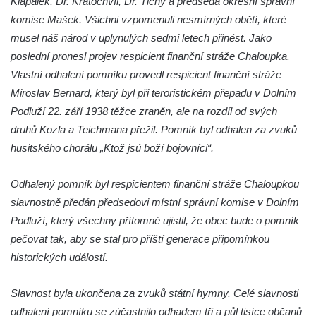
Klapálek, Dr. Kratochvíl, Dr. Tichý a předseda okresní správní
Pomník pracovního nasazení vězňů
komise Mašek. Všichni vzpomenuli nesmírných obětí, které
koncentračního tábora v Tovární ulici v
musel náš národ v uplynulých sedmi letech přinést. Jako
Rychnově u Jablonce nad Nisou
poslední pronesl projev respicient finanční stráže Chaloupka.
Kenotaf Alfreda Langa na hřbitově v Krásné
Vlastní odhalení pomníku provedl respicient finanční stráže
u Pěnčína
Miroslav Bernard, který byl při teroristickém přepadu v Dolním
Kenotaf Emila Posselta na hřbitově v
Podluží 22. září 1938 těžce zraněn, ale na rozdíl od svých
Krásné u Pěnčína
druhů Kozla a Teichmana přežil. Pomník byl odhalen za zvuků
husitského chorálu „Ktož jsú boží bojovníci“.
Kenotaf Edmunda Andera na hřbitově v
Krásné u Pěnčína
Odhalený pomník byl respicientem finanční stráže Chaloupkou
Hřbitovní kaple rodiny Fiedler na hřbitově v
slavnostně předán předsedovi místní správní komise v Dolním
Teplicích nad Metují
Podluží, který všechny přítomné ujistil, že obec bude o pomník
Kenotaf Franze Ruseho na hřbitově v
pečovat tak, aby se stal pro příští generace připomínkou
Teplicích nad Metují
historických událostí.
Pomník obětem 2. světové války na hřbitově
v Teplicích nad Metují
Slavnost byla ukončena za zvuků státní hymny. Celé slavnosti
odhalení pomníku se zúčastnilo odhadem tři a půl tisíce občanů
Hrob Waltera Hilleho na hřbitově ve Vlčí