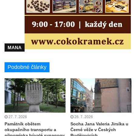
Kenotaf Antonína Husáka na hřbitově ve
Hřivicích
Kenotaf Františka Passaura na hřbitově ve
Hřivicích
Kenotaf Antonína Fausta na hřbitově ve
Hřivicích
MANA
Kenotaf Josefa Borovského na hřbitově ve
Hřivicích
Podobné články
Hrob Ludvíka Kryla na hřbitově ve Hřivicích
Kenotaf Václava a Jaroslava Kádnerových
na hřbitově ve Hřivicích
Hrob Josefa Marka na hřbitově ve Hřivicích
Hrob Bohumila Nejedlého na hřbitově ve
27. 7. 2026
26. 7. 2026
Hřivicích
Památník obětem
Socha Jana Valeria Jirsíka u
Pomník hrdinům na hřbitově ve Hřivicích
okupačního transportu a
Černé věže v Českých
připomínka bývalé synagogy
Budějovicích