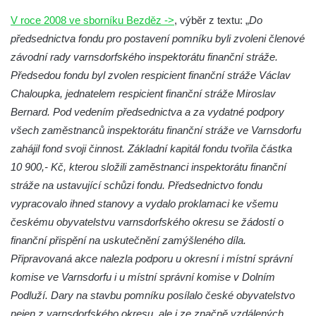
Vojkovic
V roce 2008 ve sborníku Bezděz ->
, výběr z textu: „
Do
Pomník obětem válek před hřbitovem v
předsednictva fondu pro postavení pomníku byli zvoleni členové
Hostíně u Vojkovic
závodní rady varnsdorfského inspektorátu finanční stráže.
Kenotaf Václava Floriána na hřbitově v
Předsedou fondu byl zvolen respicient finanční stráže Václav
Lužci nad Vltavou
Chaloupka, jednatelem respicient finanční stráže Miroslav
Bernard. Pod vedením předsednictva a za vydatné podpory
Kenotaf Miloslava Švice na hřbitově v Lužci
všech zaměstnanců inspektorátu finanční stráže ve Varnsdorfu
nad Vltavou
zahájil fond svoji činnost. Základní kapitál fondu tvořila částka
Hrob Václava Kufnera na hřbitově v Lužci
10 900,- Kč, kterou složili zaměstnanci inspektorátu finanční
nad Vltavou
stráže na ustavující schůzi fondu. Předsednictvo fondu
Pomník vojákům Rudé armády na hřbitově
vypracovalo ihned stanovy a vydalo proklamaci ke všemu
v Lužci nad Vltavou
českému obyvatelstvu varnsdorfského okresu se žádostí o
Pomník Ladislava Sedláčka a Karla Pelce u
finanční přispění na uskutečnění zamýšleného díla.
silnice severně od Lužce nad Vltavou
Připravovaná akce nalezla podporu u okresní i místní správní
Kenotaf Alfeda Harnische na hřbitově v
komise ve Varnsdorfu i u místní správní komise v Dolním
Hrobčicích
Podluží. Dary na stavbu pomníku posílalo české obyvatelstvo
nejen z varnsdorfského okresu, ale i ze značně vzdálených
Pomník obětem válek v Hrobčicích