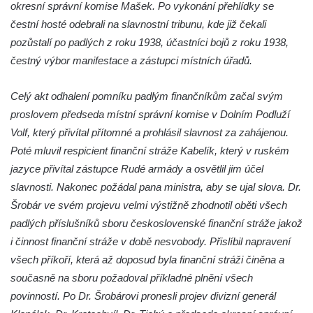
ulici U Plovárny ve Frýdlantu
okresní správní komise Mašek. Po vykonání přehlídky se
čestní hosté odebrali na slavnostní tribunu, kde již čekali
Pamětní deska Rumburské vzpoury na
pozůstalí po padlých z roku 1938, účastníci bojů z roku 1938,
Základní škole Tyršova v Rumburku
čestný výbor manifestace a zástupci místních úřadů.
Socha Nepokořený v parku Rumburské
vzpoury v Rumburku
Celý akt odhalení pomníku padlým finančníkům začal svým
Pamětní deska obětem holokaustu u
proslovem předseda místní správní komise v Dolním Podluží
židovského hřbitova v Kovanicích
Volf, který přivítal přítomné a prohlásil slavnost za zahájenou.
Pamětní deska legionářům na Obecním
Poté mluvil respicient finanční stráže Kabelík, který v ruském
úřadě v Kovanicích
jazyce přivítal zástupce Rudé armády a osvětlil jim účel
Pomník obětem 1. světové války v
slavnosti. Nakonec požádal pana ministra, aby se ujal slova. Dr.
Kovanicích
Šrobár ve svém projevu velmi výstižně zhodnotil oběti všech
padlých příslušníků sboru československé finanční stráže jakož
Pomník obětem válek v Kněževsi
i činnost finanční stráže v době nesvobody. Přislíbil napravení
Pamětní deska Rudé armádě na radnici v
všech příkoří, která až doposud byla finanční stráži činěna a
Trutnově
současně na sboru požadoval příkladné plnění všech
Pomník obětem koncentračního tábora na
povinností. Po Dr. Šrobárovi pronesli projev divizní generál
hřbitově v Rychnově u Jablonce nad Nisou