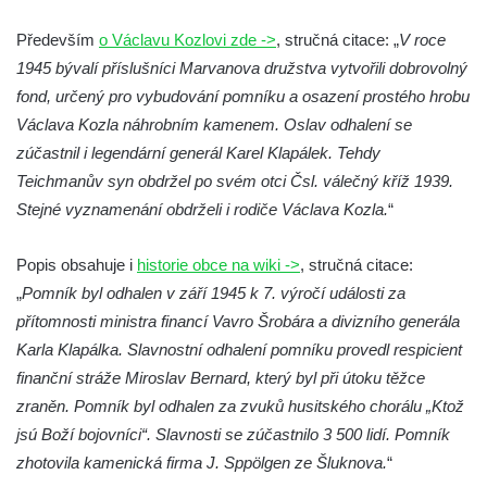
Dolním Podluží
Především
o Václavu Kozlovi zde ->
, stručná citace: „
V roce
Kenotaf Heinricha Klause na hřbitově v
1945 bývalí příslušníci Marvanova družstva vytvořili dobrovolný
Dolním Podluží
fond, určený pro vybudování pomníku a osazení prostého hrobu
Kenotaf Josefa Stolle na hřbitově v Dolním
Václava Kozla náhrobním kamenem. Oslav odhalení se
Podluží
zúčastnil i legendární generál Karel Klapálek. Tehdy
Pomník obětem 1. světové války na
Teichmanův syn obdržel po svém otci Čsl. válečný kříž 1939.
židovském hřbitově v Mostě
Stejné vyznamenání obdrželi i rodiče Václava Kozla.
“
Hrob Aloise Podrábského na hřbitově v
Račicích
Popis obsahuje i
historie obce na wiki ->
, stručná citace:
Pamětní deska Miroslava Švice na domě
„
Pomník byl odhalen v září 1945 k 7. výročí události za
čp. 43 v Lužci nad Vltavou
přítomnosti ministra financí Vavro Šrobára a divizního generála
Karla Klapálka. Slavnostní odhalení pomníku provedl respicient
Pomník obětem 2. světové války v ulici 1.
finanční stráže Miroslav Bernard, který byl při útoku těžce
máje v Lužci nad Vltavou
zraněn. Pomník byl odhalen za zvuků husitského chorálu „Ktož
Pomník obětem válek v ulici 1. máje v Lužci
jsú Boží bojovníci“. Slavnosti se zúčastnilo 3 500 lidí. Pomník
nad Vltavou
zhotovila kamenická firma J. Sppölgen ze Šluknova.
“
Hrob Vladislava Neumana v Hostíně u