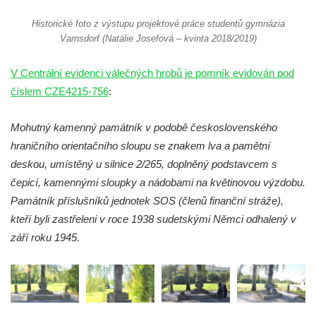
Starých Křečanech
Historické foto z výstupu projektové práce studentů gymnázia
Hrob rodiny Klingerových na hřbitově ve
Varnsdorf (Natálie Josefová – kvinta 2018/2019)
Starých Křečanech
Pomník obětem 1. světové války v
V Centrální evidenci válečných hrobů je pomník evidován pod
Tyršových sadech v Jablonci nad Nisou
číslem CZE4215-756
:
Pamětní desky obětem 1. světové války na
kapli svaté Alžběty Durynské v Dolních
Mohutný kamenný památník v podobě československého
Křečanech
hraničního orientačního sloupu se znakem lva a pamětní
Pomník Theodora Körnera v Tyršově ulici v
deskou, umístěný u silnice 2/265, doplněný podstavcem s
Šluknově
čepicí, kamennými sloupky a nádobami na květinovou výzdobu.
Památník příslušníků jednotek SOS (členů finanční stráže),
Pomník Františka Josefa I. u křížové cesty
kteří byli zastřeleni v roce 1938 sudetskými Němci odhalený v
ve Šluknově
září roku 1945.
Pamětní deska Polské armádě na budově
MÚ v ulici 2. polské armády v Rumburku
Kenotaf Richarda Grossmanna na hřbitově
v Dubé