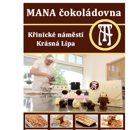
Vlčím
Pomník obětem 1. a 2. světové války v
Blšanech u Loun
Hrob Františka Vozgy na hřbitově ve Veltěži
Hrob Josefa Lešáka na hřbitově ve Veltěži
Hrob Karla Salače na hřbitově ve Veltěži
Hrob Václava Roušara na hřbitově ve
Veltěži
Hrob Zdeňka Kalouše na hřbitově ve Veltěži
Hrob vojáka Rudé armády na hřbitově ve
Veltěži
Pamětní deska obětem 1. světové války u
vstupu na hřbitov ve Veltěži
Pomník obětem 1. světové války v
Konětopech