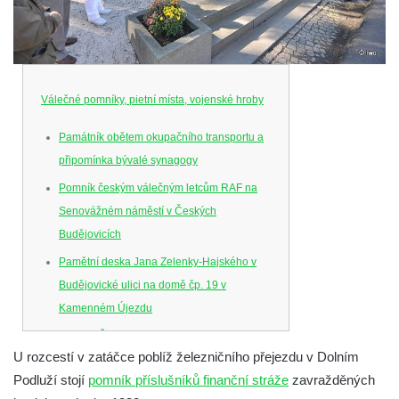
Válečné pomníky, pietní místa, vojenské hroby
Památník obětem okupačního transportu a
připomínka bývalé synagogy
Pomník českým válečným letcům RAF na
Senovážném náměstí v Českých
Budějovicích
Pamětní deska Jana Zelenky-Hajského v
Budějovické ulici na domě čp. 19 v
Kamenném Újezdu
Kenotaf Šimona Valhy na starém hřbitově v
U rozcestí v zatáčce poblíž železničního přejezdu v Dolním
Kamenném Újezdě
Podluží stojí
pomník příslušníků finanční stráže
zavražděných
Kenotaf Václava B. Hájka na starém