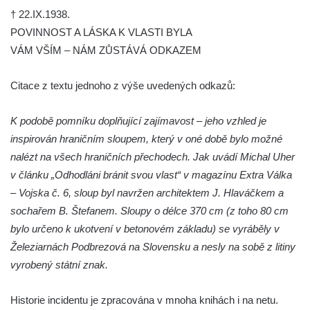
† 22.IX.1938.
náměstí J. V. Kamarýta ve Velešíně
POVINNOST A LÁSKA K VLASTI BYLA
Pomník obětem 1. a 2. světové války v
VÁM VŠÍM – NÁM ZŮSTÁVÁ ODKAZEM
Římově
Hrob Petera Korgera a Petra Štindla na
Citace z textu jednoho z výše uvedených odkazů:
hřbitově v Římově
Pomník obětem 1. světové války v Dolním
K podobě pomníku doplňující zajímavost – jeho vzhled je
Předoníně
inspirován hraničním sloupem, který v oné době bylo možné
nalézt na všech hraničních přechodech. Jak uvádí Michal Uher
Pomník obětem 2. světové války v Plavu
v článku „Odhodláni bránit svou vlast“ v magazínu Extra Válka
Pamětní deska obětem 1. světové války v
– Vojska č. 6, sloup byl navržen architektem J. Hlaváčkem a
Plavu
sochařem B. Štefanem. Sloupy o délce 370 cm (z toho 80 cm
Kenotaf Pepiho Meisela na hřbitově v
bylo určeno k ukotvení v betonovém základu) se vyráběly v
Dolním Podluží
Železiarnách Podbrezová na Slovensku a nesly na sobě z litiny
Kenotaf Leopolda Malata na hřbitově v
vyrobený státní znak.
Dolním Podluží
Kenotaf Antona Klause na hřbitově v
Historie incidentu je zpracována v mnoha knihách i na netu.