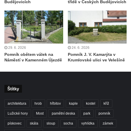
Budějovicích
třídě v Českých Budějovicích
Kenotaf Josefa Fazakaše na hřbitově v
Opočně u Loun
Hrob Josefa Dvořáka na hřbitově v Opočně
u Loun
Hrob Antonína Roflíka na hřbitově v Opočně
u Loun
29. 6. 2026
24. 6. 2026
Hrob Emanuela Hrabala na hřbitově v
Pomník obětem válek na
Pomník J. V. Kamarýta v
Náměstí v Kamenném Újezdě
Krumlovské ulici ve Velešíně
Opočně u Loun
Pomník obětem 1. světové války na hřbitově
v Dolním Podluží
Pomník obětem 1. světové války před
Štítky
bývalou základní školou čp. 46 v Opočně u
Loun
architektura
hrob
hřbitov
kaple
kostel
kříž
Pomník obětem válek na křižovatce ulic
Lužické hory
Most
pamětní deska
park
pomník
Chomutovská a Školní v Otvicích
pískovec
skála
sloup
socha
vyhlídka
zámek
Kenotaf Josefa Fischera na hřbitově v