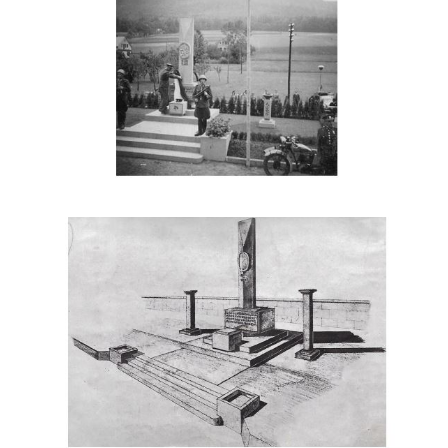
kapli Panny Marie Bolestné v Benešově
nad Ploučnicí
Pamětní deska Samuela Fullera na zámku
v Sokolově
Kenotaf Ericha Ullmanna na hřbitově
Šumburk nad Desnou v Tanvaldu
Hrob Pavla Patušnika na hřbitově Šumburk
nad Desnou v Tanvaldu
Hrob sovětských dětí na hřbitově Šumburk
nad Desnou v Tanvaldu
Pomník prvního a druhého odboje v
Tanvaldu
Kenotaf Josefa Staritze na hřbitově ve
Starých Křečanech
Hrob Antona Reintsche na hřbitově ve