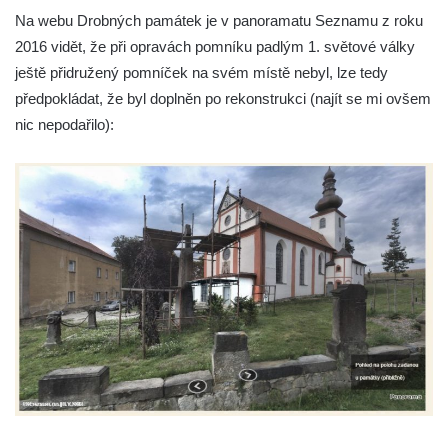
Pomník obětem válek na Náměstí v
Na webu Drobných památek je v panoramatu Seznamu z roku
Kamenném Újezdě
2016 vidět, že při opravách pomníku padlým 1. světové války
Kenotaf Jana Mojžiše na hřbitově ve
ještě přidružený pomníček na svém místě nebyl, lze tedy
Velešíně
předpokládat, že byl doplněn po rekonstrukci (najít se mi ovšem
Kenotaf Josefa Jílka na hřbitově ve
nic nepodařilo):
Velešíně
Hrob Jana Foitla na hřbitově ve Velešíně
Hrob Ludvíka Tůmy na hřbitově ve Velešíně
Hrob Josefa Havla na hřbitově ve Velešíně
Pomník obětem 2. světové války na hřbitově
u kostela svatého Václava ve Velešíně
Pamětní deska 240 MILES TO FREEDOM u
pomníku obětem válek na náměstí J. V.
Kamarýta ve Velešíně
Pomník obětem 1. a 2. světové války na
náměstí J. V. Kamarýta ve Velešíně