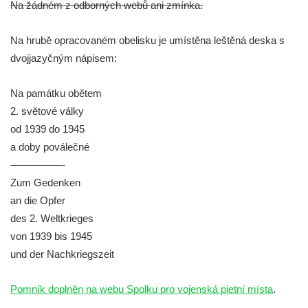
Na žádném z odborných webů ani zmínka.
Pomník obětem 1. a 2. světové války v
Římově
Na hrubě opracovaném obelisku je umístěna leštěná deska s
Hrob Petera Korgera a Petra Štindla na
dvojjazyčným nápisem:
hřbitově v Římově
Na památku obětem
Pomník obětem 1. světové války v Dolním
2. světové války
Předoníně
od 1939 do 1945
Pomník obětem 2. světové války v Plavu
a doby poválečné
Pamětní deska obětem 1. světové války v
—————-
Plavu
Zum Gedenken
Kenotaf Pepiho Meisela na hřbitově v
an die Opfer
Dolním Podluží
des 2. Weltkrieges
Kenotaf Leopolda Malata na hřbitově v
von 1939 bis 1945
Dolním Podluží
und der Nachkriegszeit
Kenotaf Antona Klause na hřbitově v
Pomník doplněn na webu Spolku pro vojenská pietní místa
.
Dolním Podluží