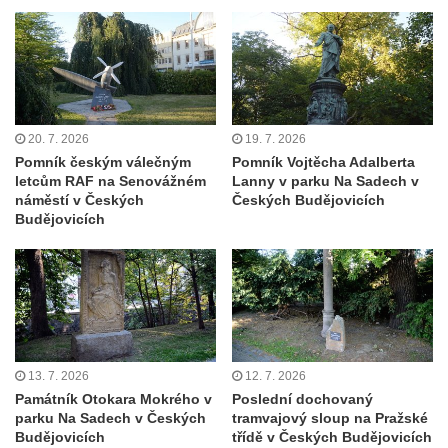
Kenotaf Oskara Ringelhana na hřbitově v
Benešově nad Ploučnicí
Kenotaf Augusta Michela na hřbitově v
Benešově nad Ploučnicí
Hrob Šumových na hřbitově v Benešově
20. 7. 2026
19. 7. 2026
nad Ploučnicí
Pomník českým válečným
Pomník Vojtěcha Adalberta
letcům RAF na Senovážném
Lanny v parku Na Sadech v
Hrob Theodora Sommera na hřbitově v
náměstí v Českých
Českých Budějovicích
Benešově nad Ploučnicí
Budějovicích
Hrob Wendelina Janiche na hřbitově v
Benešově nad Ploučnicí
Hrob Christodoulona Panayiotise na
hřbitově v Benešově nad Ploučnicí
Hrob Franze Wünsche na hřbitově v
13. 7. 2026
12. 7. 2026
Benešově nad Ploučnicí
Památník Otokara Mokrého v
Poslední dochovaný
Pamětní desky obětem 1. světové války v
parku Na Sadech v Českých
tramvajový sloup na Pražské
Budějovicích
třídě v Českých Budějovicích
kapli Panny Marie Bolestné v Benešově