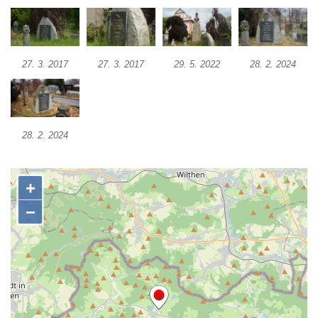
Kenotaf Heinricha Klause na hřbitově v
Dolním Podluží
Kenotaf Josefa Stolle na hřbitově v Dolním
Podluží
27. 3. 2017
27. 3. 2017
29. 5. 2022
28. 2. 2024
Pomník obětem 1. světové války na
židovském hřbitově v Mostě
Hrob Aloise Podrábského na hřbitově v
28. 2. 2024
Račicích
Pamětní deska Miroslava Švice na domě
čp. 43 v Lužci nad Vltavou
Pomník obětem 2. světové války v ulici 1.
máje v Lužci nad Vltavou
Pomník obětem válek v ulici 1. máje v Lužci
nad Vltavou
Hrob Vladislava Neumana v Hostíně u
Vojkovic