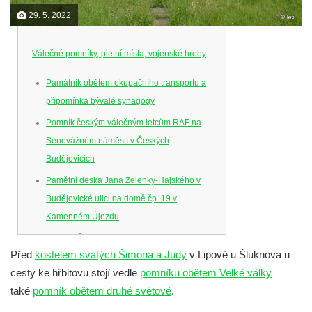
29. 5. 2022
Válečné pomníky, pietní místa, vojenské hroby
Památník obětem okupačního transportu a
připomínka bývalé synagogy
Pomník českým válečným letcům RAF na
Senovážném náměstí v Českých
Budějovicích
Pamětní deska Jana Zelenky-Hajského v
Budějovické ulici na domě čp. 19 v
Kamenném Újezdu
Kenotaf Šimona Valhy na starém hřbitově v
Před
kostelem svatých Šimona a Judy
v Lipové u Šluknova u
Kamenném Újezdě
cesty ke hřbitovu stojí vedle
pomníku obětem Velké války
Kenotaf Václava B. Hájka na starém
také
pomník obětem druhé světové
.
hřbitově v Kamenném Újezdě