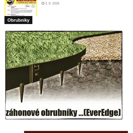
Lužici
3. 8. 2026
Pomník vojákům Rudé armády na hřbitově
Obrubniky
v Kozlech
Pamětní deska pochodu smrti v Saupsdorfu
Pomník obětem 2. světové války v parku
Walthera von der Vogelweide v Duchcově
Památník obětem holokaustu v Lipové ulici
v Duchcově
Pomník obětem válek v Jeníkově
Pamětní deska obětem 1. světové války na
kapli Panny Marie v Lahošti
Pomník obětem 2. světové války v parku v
Mikulášovicích
Pomník obětem bombardování 8. 5. 1945 v
ulici U Plovárny ve Frýdlantu
Pamětní deska Rumburské vzpoury na