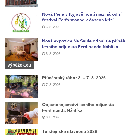
Hrob vojáků Rudé armády na hřbitově v
Nová Perla v Kyjově hostí mezinárodní
Račicích
festival Performance v časech krizí
Hrob Jiřího Dovhomilji na hřbitově v
6. 8. 2026
Račicích
Nová expozice Na Saule odhaluje příběh
Hrob Antonína Medáčka na hřbitově v
lesního adjunkta Ferdinanda Náhlíka
Račicích
6. 8. 2026
Hrob Josefa Moravce a Miroslava Moravce
výběžek.eu
na hřbitově v Dobříni
Pomník obětem válek na hřbitově v Dobříni
Příměstský tábor 3. – 7. 8. 2026
7. 8. 2026
Pomník obětem 1. světové války v Lužici
Kenotaf Josefa Matese na hřbitově v Lužici
Pamětní deska Giuseppe Capella na
Objevte tajemství lesního adjunkta
Ferdinanda Náhlíka
hřbitově v Lužici
6. 8. 2026
Kenotaf Emila Miksche na hřbitově v Lužici
Kenotaf Antonína Krause na hřbitově v
Tolštejnské slavnosti 2026