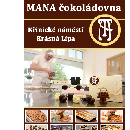
Základní škole Tyršova v Rumburku
Socha Nepokořený v parku Rumburské
vzpoury v Rumburku
Pamětní deska obětem holokaustu u
židovského hřbitova v Kovanicích
Pamětní deska legionářům na Obecním
úřadě v Kovanicích
Pomník obětem 1. světové války v
Kovanicích
Pomník obětem válek v Kněževsi
Pamětní deska Rudé armádě na radnici v
Trutnově
Pomník obětem koncentračního tábora na
hřbitově v Rychnově u Jablonce nad Nisou
Pomník pracovního nasazení vězňů