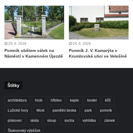
nad Ploučnicí
Pamětní deska Samuela Fullera na zámku
v Sokolově
Kenotaf Ericha Ullmanna na hřbitově
Šumburk nad Desnou v Tanvaldu
29. 6. 2026
24. 6. 2026
Hrob Pavla Patušnika na hřbitově Šumburk
Pomník obětem válek na
Pomník J. V. Kamarýta v
Náměstí v Kamenném Újezdě
Krumlovské ulici ve Velešíně
nad Desnou v Tanvaldu
Hrob sovětských dětí na hřbitově Šumburk
nad Desnou v Tanvaldu
Pomník prvního a druhého odboje v
Štítky
Tanvaldu
Kenotaf Josefa Staritze na hřbitově ve
architektura
hrob
hřbitov
kaple
kostel
kříž
Starých Křečanech
Lužické hory
Most
pamětní deska
park
pomník
Hrob Antona Reintsche na hřbitově ve
pískovec
skála
sloup
socha
vyhlídka
zámek
Starých Křečanech
Šluknovský výběžek
Hrob rodiny Klingerových na hřbitově ve