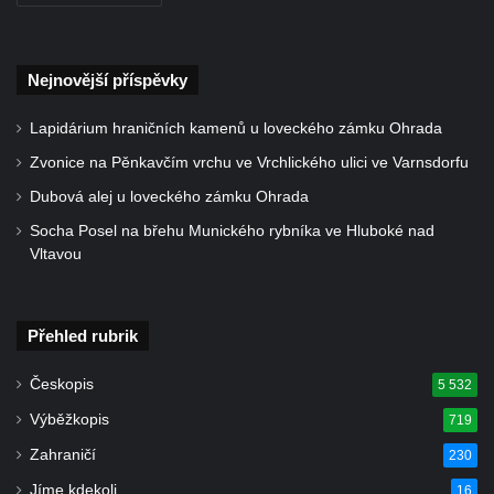
Starých Křečanech
Pomník obětem 1. světové války v
Nejnovější příspěvky
Tyršových sadech v Jablonci nad Nisou
Pamětní desky obětem 1. světové války na
Lapidárium hraničních kamenů u loveckého zámku Ohrada
kapli svaté Alžběty Durynské v Dolních
Zvonice na Pěnkavčím vrchu ve Vrchlického ulici ve Varnsdorfu
Křečanech
Dubová alej u loveckého zámku Ohrada
Pomník Theodora Körnera v Tyršově ulici v
Socha Posel na břehu Munického rybníka ve Hluboké nad
Šluknově
Vltavou
Pomník Františka Josefa I. u křížové cesty
ve Šluknově
Přehled rubrik
Pamětní deska Polské armádě na budově
MÚ v ulici 2. polské armády v Rumburku
Českopis
5 532
Kenotaf Richarda Grossmanna na hřbitově
Výběžkopis
719
v Dubé
Zahraničí
230
Hrob Jiřího Kasala na hřbitově v Dubé
Jíme kdekoli
16